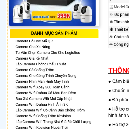
⇶ Model C
🔅 Độ phân
❃ Tầm nhì
🐜 Thiết kế
DANH MỤC SẢN PHẨM
☣️ Chức n
Camera Có Đọc Mã QR
✏ Công ng
Camera Cho Xe Nâng
Tư Vấn Chọn Camera Cho Kho Logistics
Camera Giá Rẻ Nhất
Lắp Camera Phòng Phẩu Thuật
THÔNG
Camera Có Chống Trộm
Camera Cho Công Trình Chuyên Dụng
● Cảm biế
Camera Nhìn Màn Hình Máy Tính
Camera Wifi Xoay 360 Toàn Cảnh
● Chuẩn 
Camera Wifi Dahua Có Màu Ban Đêm
Báo Giá Camera Wifi Mới Cập Nhật
● Độ phâ
Camera Wifi Dahua Hình Ảnh 3K
● Hỗ trợ 
Lắp Camera Wifi Có Cảnh Báo Chống Trộm
hình ảnh 
Camera Wifi Chống Trộm Kbvision
Lắp Camera Wifi Trong Nhà Giá Rẻ Chất Lượng
● Hỗ trợ 2
Camera Wifi Kbvision Ngoài Trời