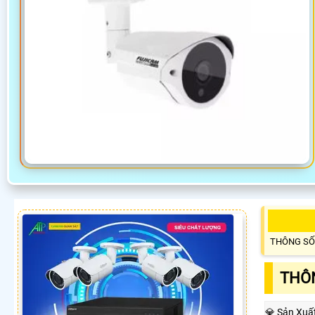
THÔNG SỐ
THÔN
💎 Sản Xuấ