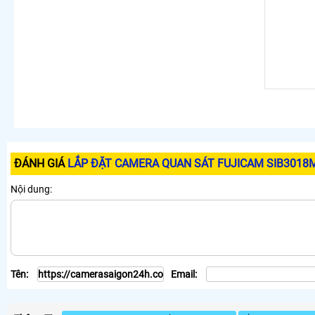
ĐÁNH GIÁ
LẮP ĐẶT CAMERA QUAN SÁT FUJICAM SIB301
Nội dung:
Tên:
Email: