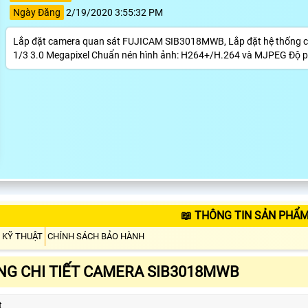
Ngày Đăng
2/19/2020 3:55:32 PM
Lắp đặt camera quan sát FUJICAM SIB3018MWB, Lắp đặt hệ thống camer
1/3 3.0 Megapixel Chuẩn nén hình ảnh: H264+/H.264 và MJPEG Độ
📖 THÔNG TIN SẢN PHẨ
 KỸ THUẬT
CHÍNH SÁCH BẢO HÀNH
G CHI TIẾT CAMERA SIB3018MWB
t