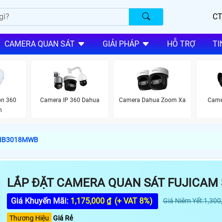
CT
CAMERA QUAN SÁT
GIẢI PHÁP
HỖ TRỢ
TI
on 360
Camera IP 360 Dahua
Camera Dahua Zoom Xa
Came
h
 SIB3018MWB
LẮP ĐẶT CAMERA QUAN SÁT FUJICAM
Giá Khuyến Mãi:
1,175,000 ₫
(+ VAT 8%)
Giá Niêm Yết:1,300
Thương Hiệu
Giá Rẻ