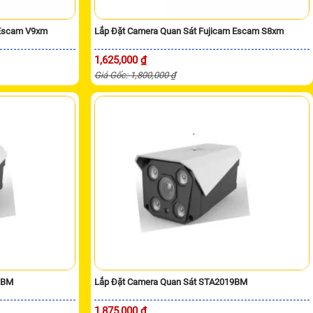
 Escam V9xm
Lắp Đặt Camera Quan Sát Fujicam Escam S8xm
1,625,000 ₫
Giá Gốc: 1,800,000 ₫
9BM
Lắp Đặt Camera Quan Sát STA2019BM
1,875,000 ₫