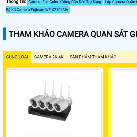
Thông Tin:
Camera Full Color Không Cần Đèn Trợ Sáng
Lắp Camera Quận 
Bộ Kit Camera Fujicam WF-X2104MA
THAM KHẢO CAMERA QUAN SÁT GI
CÙNG LOẠI
CAMERA 2K 4K
SẢN PHẨM THAM KHẢO