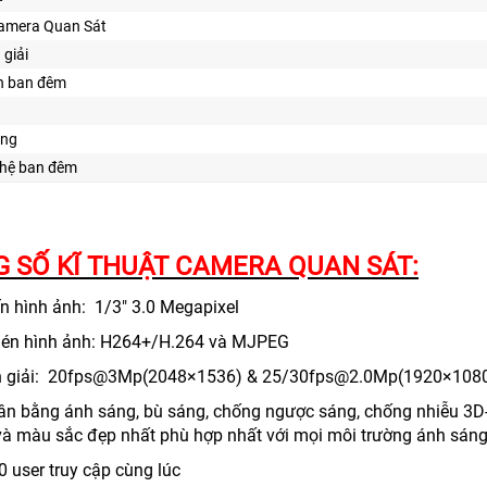
amera Quan Sát
 giải
n ban đêm
ăng
hệ ban đêm
 SỐ KĨ THUẬT CAMERA QUAN SÁT:
n hình ảnh: 1/3" 3.0 Megapixel
nén hình ảnh: H264+/H.264 và MJPEG
n giải: 20fps@3Mp(2048×1536) & 25/30fps@2.0Mp(1920×108
cân bằng ánh sáng, bù sáng, chống ngược sáng, chống nhiễu 3
và màu sắc đẹp nhất phù hợp nhất với mọi môi trường ánh sán
0 user truy cập cùng lúc