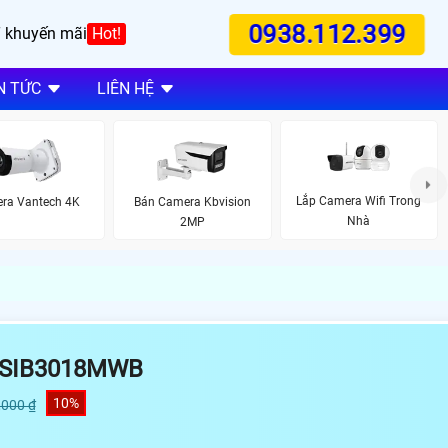
0938.112.399
 khuyến mãi
Hot!
N TỨC
LIÊN HỆ
Lắp Camera Wifi Trong
ra Vantech 4K
Bán Camera Kbvision
Nhà
2MP
 SIB3018MWB
10%
,000 ₫