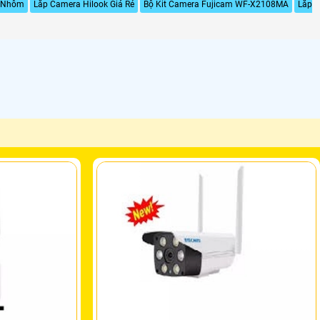
a Nhôm
Lắp Camera Hilook Giá Rẻ
Bộ Kit Camera Fujicam WF-X2108MA
Lắp