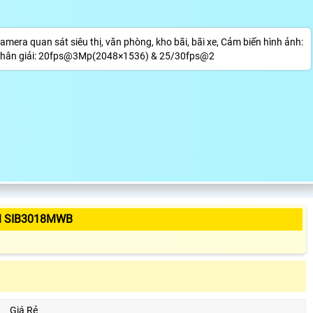
a quan sát siêu thị, văn phòng, kho bãi, bãi xe, Cảm biến hình ảnh:
 phân giải: 20fps@3Mp(2048×1536) & 25/30fps@2
M SIB3018MWB
Giá Rẻ