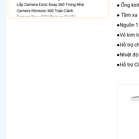
Lắp Camera Ezviz Xoay 360 Trong Nhà
● Ống kín
Camera Kbvision 360 Toàn Cảnh
● Tầm xa 
Camera Xoay 360 Kbvision Giá Rẻ
Camera 360 Trong Nhà
●Nguồn 
Lắp Camera Wifi Xoay 360 Trong Nhà Dahua
●Vỏ kim l
Camera Dahua Xoay 360 Độ
Camera Wifi Hikvision Xoay 360
●Hỗ trợ ch
Lắp Camera Samsung Xoay 360
●Nhiệt độ
LẮP CAMERA THEO NHU CẦU
●Hỗ trợ C
Lắp Camera Văn Phòng Giá Rẻ
Lắp Camera Nhà Xưởng Giá Rẻ
Lắp Camera Gia Đình Giá Rẻ
Lắp Camera Kho Hàng Giá Rẻ
Lắp Camera Cửa Hàng Giá Rẻ
Lắp Camera Wifi Giá Rẻ Chính Hãng
Lắp Camera Công Trình Giá Rẻ
Camera 360 Giá Rẻ