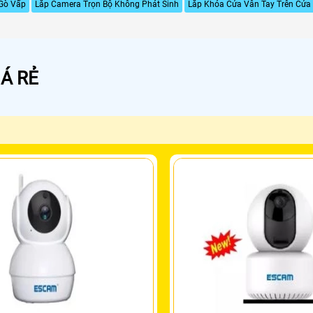
Gò Vấp
Lắp Camera Trọn Bộ Không Phát Sinh
Lắp Khóa Cửa Vân Tay Trên Cử
Á RẺ