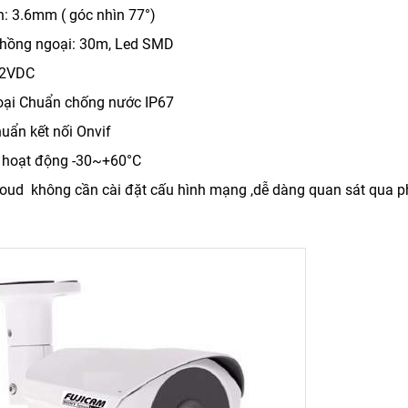
h: 3.6mm ( góc nhìn 77°)
hồng ngoại: 30m, Led SMD
12VDC
oại Chuẩn chống nước IP67
uẩn kết nối Onvif
 hoạt động -30~+60°C
loud không cần cài đặt cấu hình mạng ,dễ dàng quan sát qua 