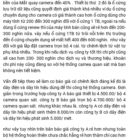
bền của Mắt quay camera đến 40% . Thiết bị thứ 2 đó là ổ cứng
lưu trữ dữ liệu cũng quyết định giá thành khá nhiều ví dụ ổ cứng
chuyên dụng cho camera có giá thành cao hơn ổ cứng dùng cho
máy tính từ 200 đến 300 nghìn đối với ổ cứng 1 TB, ngoài ra nếu
dùng ổ cứng renew thì của máy tính bán cũng sẽ rẻ hơn đến 200-
300 nghìn nữa. vây nếu ổ cứng 1TB từ trôi nỗi trên thị trường
đến ổ cứng chuyên dụng sẽ mất hết 400 đến 600 nghìn. như vây
đối với giá lắp đặt camera trọn bộ 4 cái. từ chênh lệch từ vật tư
phụ khá nhiều. Trong khi nếu dịch vụ công ty tốt thì chi phí cũng
sẽ cao hơn 200- 300 nghìn cho dịch vụ và thương hiệu. khoản
chi phí này cũng đáng so với hệ thống camea quan sát mà bạn
không nên tiết kiệm.
Vấn đề tiêp theo sẽ làm co báo giá có chênh lệch đáng kể đó là
dây điện và dây tín hiệu dùng để thi công hệ thống camera. Đơn
giản trong trường hợp công ty A báo giá thiết bị 4.500.00/ bộ 4
camera quan sát. công ty B báo giá trọn bộ 4.700.000/ bô 4
camera quan sát. nhưng khác nhau là. công ty A có dây điện và
dây tín hiệu phát sinh thêm 8.000/m còn công ty B có dây điện
và dây tín hiệu phát sinh 5.000/ mét.
như vây tuy nhìn trên bản báo giá công ty A rẻ hơn nhưng toàn
bộ hệ thống hoàn thiên chưa chắc hẵng rẻ hơn thâm chí cao hơn