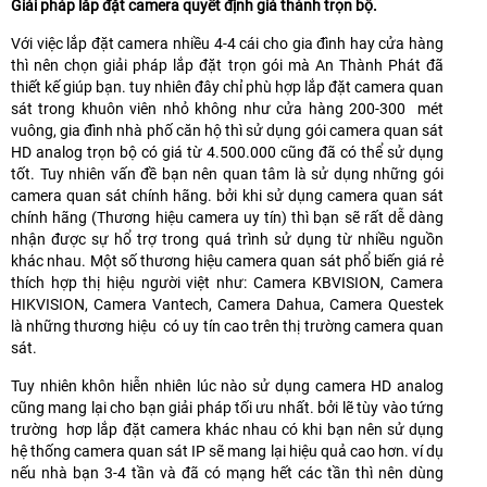
Giải pháp lắp đặt camera quyết định giá thành trọn bộ.
Với việc lắp đặt camera nhiều 4-4 cái cho gia đình hay cửa hàng
thì nên chọn giải pháp lắp đặt trọn gói mà An Thành Phát đã
thiết kế giúp bạn. tuy nhiên đây chỉ phù hợp lắp đặt camera quan
sát trong khuôn viên nhỏ không như cửa hàng 200-300 mét
vuông, gia đình nhà phố căn hộ thì sử dụng gói camera quan sát
HD analog trọn bộ có giá từ 4.500.000 cũng đã có thể sử dụng
tốt. Tuy nhiên vấn đề bạn nên quan tâm là sử dụng những gói
camera quan sát chính hãng. bởi khi sử dụng camera quan sát
chính hãng (Thương hiệu camera uy tín) thì bạn sẽ rất dễ dàng
nhận được sự hổ trợ trong quá trình sử dụng từ nhiều nguồn
khác nhau. Một số thương hiệu camera quan sát phổ biến giá rẻ
thích hợp thị hiệu người việt như: Camera KBVISION, Camera
HIKVISION, Camera Vantech, Camera Dahua, Camera Questek
là những thương hiệu có uy tín cao trên thị trường camera quan
sát.
Tuy nhiên khôn hiễn nhiên lúc nào sử dụng camera HD analog
cũng mang lại cho bạn giải pháp tối ưu nhất. bởi lẽ tùy vào tứng
trường hơp lắp đặt camera khác nhau có khi bạn nên sử dụng
hệ thống camera quan sát IP sẽ mang lại hiệu quả cao hơn. ví dụ
nếu nhà bạn 3-4 tần và đã có mạng hết các tần thì nên dùng