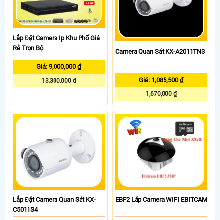
Lắp Đặt Camera Ip Khu Phố Giá
Rẻ Trọn Bộ
Camera Quan Sát KX-A2011TN3
Giá: 9,000,000 ₫
Giá: 1,085,500 ₫
13,300,000 ₫
1,670,000 ₫
Lắp Đặt Camera Quan Sát KX-
EBF2 Lăp Camera WIFI EBITCAM
C5011S4