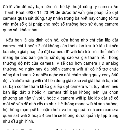
Có lẽ vấn đề này bạn nên liên hê kỹ thuật công ty camera An
Thành Phát 0938 11 23 99 để được tư vấn giải pháp lắp đặt
camera quan sát đúng. tuy nhiên trong bài viết này chúng tôi tư
vấn một số giải pháp cho một số trường hợp sử dụng camera
quan sát khác nhau.
- Nếu bạn là gia đình căn hộ, cửa hàng nhỏ chỉ cần lắp đặt
camera chỉ 1 hoặc 2 cái không cần thời gian lưu trữ lâu thì nên
lựa chọn giải pháp lắp đặt camera IP wifi lưu trữ trên thể nhớ sẽ
mang lại cho bạn giá trị sử dụng cao và giá thành rẻ. Thông
thường độ nét của camera IP sẽ cao hơn camera HD analog
thường. và ngày nay đa phần camera wifi IP có hổ trợ chức
năng âm thanh 2 nghiều nghe và nói, chức năng quay xoay 360
độ. và chức năng wifi rất tiên dụng giá rẻ so với giá thành bạn bỏ
ra. bạn có thể tham khảo giá lắp đặt camera wifi. tuy nhiên nếu
bạn lắp đặt 3 hoặc 4 camera thì bạn không nên lựa chọn
phương án này vì với 3 hoặc 4 camera wifi ip lúc lắp đặt sẽ có
một số vấn đề nhỏ xẩy ra như. hệ thống mạng wifi bị ảnh hưởng,
hệ thống mạng sẽ bị chậm hơn, và trong quá trình xem camera
quan sát wifi 3 hoặc 4 cái thì sẽ không được quản lý tập trung
như đầu ghi hình.