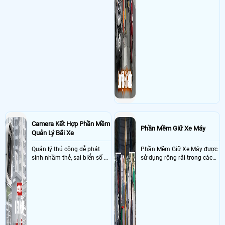
Camera Kết Hợp Phần Mềm
Phần Mềm Giữ Xe Máy
Quản Lý Bãi Xe
Quản lý thủ công dễ phát
Phần Mềm Giữ Xe Máy được
sinh nhầm thẻ, sai biển số và
sử dụng rộng rãi trong các
khó đối soát doanh thu
bãi xe máy với nhiệm vụ
kiểm soát xe được gởi trong
bãi theo biển số xe với khả
năng kết nối với camera
nhận điện biển số xe máy tự
động chính xát giúp ghi
nhận hình ảnh đảm bảo