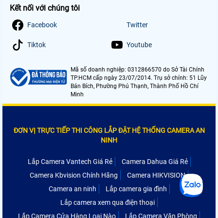
Kết nối với chúng tôi
Facebook
Twitter
Tiktok
Youtube
Mã số doanh nghiệp: 0312866570 do Sở Tài Chính
TP.HCM cấp ngày 23/07/2014. Trụ sở chính: 51 Lũy
Bán Bích, Phường Phú Thạnh, Thành Phố Hồ Chí
Minh
ĐƠN VỊ TRỰC TIẾP THI CÔNG LẮP ĐẶT HỆ THỐNG CAMERA AN
NINH
Lắp Camera Vantech Giá Rẻ
Camera Dahua Giá Rẻ
Camera Kbvision Chính Hãng
Camera HIKVISION
Camera an ninh
Lắp camera gia đình
Lắp camera xem qua điện thoại
Lắp Camera Cửa Hàng Loại Nào
Lắp Camera Văn Phòng