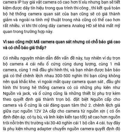
camera IP tuy giá vật camera có cao hơn tí xíu nhưng bạn sẽ tiết
kiệm được dây tín hiệu trong qua trình thi công , thì kết quả toàn
bộ hệ thống camera quan sát của bạn cũng sẽ có giá thành
giảm và ngoài ra tính mỹ thuật trong nhà cũng có thể cao hơn
rất nhiều. vì khi thi công dây camera Analog HD sẽ khá mất mỹ
quan trong trường hợp này.
Vì sao cũng một Mã camera quan sát nhưng có chỗ báo giá cao
và có chỗ báo giá thấp?
Có nhiều nguyên nhân dẫn đến vấn đề này, tuy nhiên ví dụ trọn
bộ camera 4 cái nếu ổ cứng cùng dung lượng, cùng 1 mã
camera, cùng 1 mã đầu ghi hình thi, và bạn nhân được bản báo
giá có thể chênh lệch nhau 300-500 nghìn thì bạn cũng không
nên quá khắc khe. vì ngoài mắt quay camera quan sát , đầu ghi
hình thi trong hê thống camera có có những phụ kiên như
Nguồn và jack, và ổ cứng cũng là những thiết bị phụ trợ kèm
theo quyết định giá thành trọn bộ. đặt biệt Nguồn cấp cho
camera và ổ cứng là cái đáng quan tâm thứ 2. chênh lệch giá
giữa cục nguồn 12V 2A cấp cho camera từ nguồn xịn ( có ổn
định điện áp. có tụ bù, và linh kiện kiến tạo tốt) sẽ cao hơn nguồn
trôi nỗi trên thị trường vài 30-40 nghìn cái 1 bộ cần 4 cái. tuy đây
là phụ kiện nhưng adapter chuyển nguồn camera quyết định độ