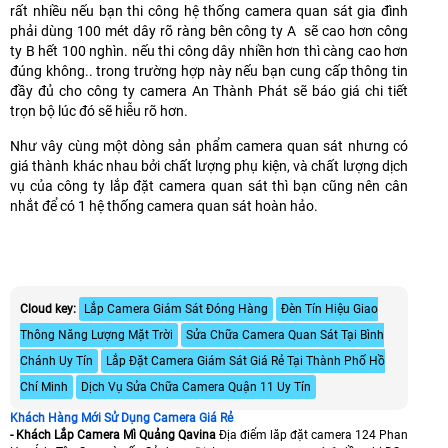
rất nhiều nếu bạn thi công hệ thống camera quan sát gia đình
phải dùng 100 mét dây rõ ràng bên công ty A sẽ cao hơn công
ty B hết 100 nghìn. nếu thi công dây nhiền hơn thì càng cao hơn
đúng không.. trong trường hợp này nếu bạn cung cấp thông tin
đầy đủ cho công ty camera An Thành Phát sẽ báo giá chi tiết
trọn bộ lúc đó sẽ hiễu rõ hơn.
Như vây cùng một dòng sản phẩm camera quan sát nhưng có
giá thành khác nhau bởi chất lượng phụ kiện, và chất lượng dịch
vụ của công ty lắp đặt camera quan sát thì bạn cũng nên cân
nhắt để có 1 hệ thống camera quan sát hoàn hảo.
Cloud key:
Lắp Camera Giám Sát Đóng Hàng
Đèn Tín Hiệu Giao
Thông Năng Lượng Mặt Trời
Sửa Chữa Camera Quan Sát Tại Bình
Chánh Uy Tín
Lắp Đặt Camera Giám Sát Giá Rẻ Tại Thành Phố Hồ
Chí Minh
Dịch Vụ Sửa Chữa Camera Quận 11 Uy Tín
Khách Hàng Mới Sử Dụng Camera Giá Rẻ
- Khách Lắp Camera Mì Quảng Qavina
Địa điểm lăp đặt camera 124 Phan