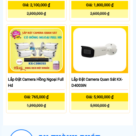
Giá: 2,100,000 ₫
Giá: 1,800,000 ₫
2,300,000 ₫
2,600,000 ₫
Lắp Đặt Camera Hồng Ngoại Full
Lắp Đặt Camera Quan Sát KX-
Hd
D4003iN
Giá: 765,000 ₫
Giá: 5,900,000 ₫
1,390,000 ₫
5,900,000 ₫