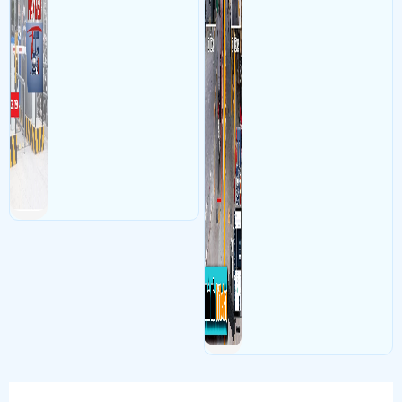
nhìn rỏ biển số khi xe ra vào
bãi