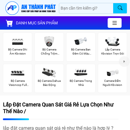
DANH MỤC SẢN PHẨM
Bộ Camera Ghi
Bộ Camera
Bộ Camera Ban
Lắp Camera
Âm Kbvision
Chống Trộm
Đêm Có Màu
Kbvision Trọn Gói
Kbvision
Kbvision
Bộ Camera
Bộ Camera Dahua
Bộ Camera Trong
Camera Đếm
Visioncop Full
Báo Động
Nhà
Người Kbvision
Color
Lắp Đặt Camera Quan Sát Giá Rẻ Lựa Chọn Như
Thế Nào /
lắp đặt camera quan sát giá rẻ như thế nào là hợp lý ?