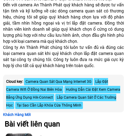
Đến với camera An Thành Phát quý khách hàng sẽ được tư vấn
tận tình và kỹ lưỡng về các dòng camera quan sát có thương
hiệu, chúng tôi sẽ giúp quý khách hàng chọn lựa với độ phân
giải, tầm nhìn hồng ngoại và vị trí lắp đặt camera. Đồng thời
nhân viên kinh doanh sẽ giúp quý khách chọn ổ cứng có dung
lượng phù hợp với như cầu lưu hình ảnh, chọn đầu ghi hình phù
hợp với loại camera mà quý khách chọn.
Công ty An Thành Phát chúng tôi luôn tư vấn đủ và đúng các
loại camera quan sát khi quý khách chọn lắp đặt camera quan
sát tại công ty chúng tôi. Công ty luôn đưa ra mức giá cực kỳ
hợp lý cho tất cả quý khách hàng trên toàn quốc.
Cloud key:
Camera Quan Sát Qua Mạng Internet 3G
Lắp Đặt
Camera Wifi Ở Đồng Nai Biên Hòa
Hướng Dẫn Cài Đặt Xem Camera
Bằng Ứng Dụng Hik-Connect
Lắp Camera Quan Sát Ở Các Trường
Học
Tại Sao Cần Lắp Khóa Cừa Thông Minh
Khách Hàng Mới
Bài viết liên quan