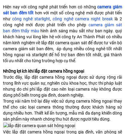
Hiện nay với công nghê phát triển hơn có những
camera giám
sát ban đêm tốt
hơn với một số công nghệ mới được phát tiển
như
công nghê starlight
,
công nghê camera night break
là 2
công nghê mới được phát triển cho phép
camera giám sát
ban đêm thấy màu
hình ảnh sáng màu sắt như ban ngày. quý
khách hàng vui lòng liên hệ với công ty An Thành Phát có nhiều
năm kinh nghiệm về lắp đặt camera quan sát để được tư vấn bộ
camera giám sát ban đêm, áp dụng nhiều công nghê tốt nhất
hồng ngoại và starlight để hổ trợ ban đêm tốt nhất, giá thành
tối ưu nhất cho từng trường hợp cụ thể.
Những lợi ích khi lắp đặt camera hồng ngoại
Trước đây, lắp đặt camera hồng ngoại được sử dụng rộng rãi
trong lĩnh vực quân sự, nghiên cứu khoa học, thực thi pháp luật
nhưng do chi phí lắp đặt cao nên loại camera này không được
dùng phổ biến trong gia đình, doanh nghiệp.
Trong vài năm trở lại đây việc sử dụng camera hồng ngoại thay
thế cho các loại camera thông thường được khách hàng sử
dụng nhiều hơn. Thiết kế ấn tượng, mẫu mã đa dạng khiến dòng
sản phẩm này nhanh chóng thu hút được người tiêu dùng.
Việc lắp đặt camera hồng ngoại trong gia đình, văn phòng sẽ