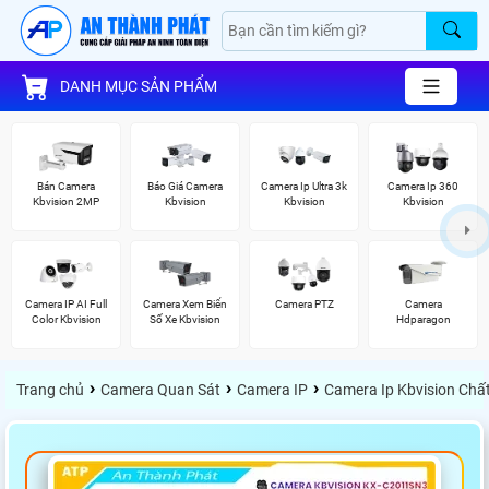
DANH MỤC SẢN PHẨM
Bán Camera
Báo Giá Camera
Camera Ip Ultra 3k
Camera Ip 360
Kbvision 2MP
Kbvision
Kbvision
Kbvision
Camera IP AI Full
Camera Xem Biển
Camera PTZ
Camera
Color Kbvision
Số Xe Kbvision
Hdparagon
›
›
›
Trang chủ
Camera Quan Sát
Camera IP
Camera Ip Kbvision Chấ