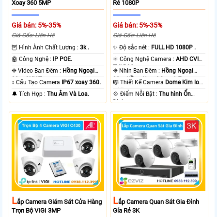
Xoay 360 5MP
Rẻ 1080P
Giá bán: 5%-35%
Giá bán: 5%-35%
Giá Gốc: Liên Hệ
Giá Gốc: Liên Hệ
🦉 Hình Ành Chất Lượng :
3k .
✨ Độ sắc nét :
FULL HD 1080P .
🤖️ Công Nghệ :
IP POE.
⚛️ Công Nghệ Camera :
AHD CVI
TVI BCS.
❈ Video Ban Đêm :
Hồng Ngoại
❈ Nhìn Ban Đêm :
Hồng Ngoại
30m ONVIF.
20m Hồng Ngoại Smart IR.
↕️ Cấu Tạo Camera
IP67 xoay 360.
🎼️ Thiết Kế Camera
Dome Kim loại
+ Nhựa.
️🔔 Tích Hợp :
Thu Âm Và Loa.
️💠 Điểm Nỗi Bật :
Thu hình Ổn
Định.
L
L
Ắp Camera Giám Sát Cửa Hàng
Ắp Camera Quan Sát Gia Đình
Trọn Bộ VIGI 3MP
Gía Rẻ 3K