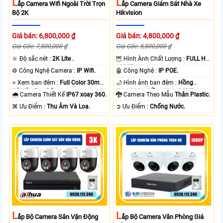
L
L
Ắp Camera Wifi Ngoài Trời Trọn
Ắp Camera Giám Sát Nhà Xe
Bộ 2K
Hikvision
Giá bán: 6,800,000 ₫
Giá bán: 4,800,000 ₫
Giá Gốc: 7,500,000 ₫
Giá Gốc: 5,500,000 ₫
🔆 Độ sắc nét :
2K Lite .
🦉 Hình Ành Chất Lượng :
FULL HD
1080P .
⚙ Công Nghệ Camera :
IP Wifi.
🤖️ Công Nghệ :
IP POE.
⭐ Xem ban đêm :
Full Color 30m
🌙 Hình ảnh ban đêm :
Hồng
Có Màu Ban Ðêm.
Ngoại 20m Hồng Ngoại SMD.
🌧️ Camera Thiết Kế
IP67 xoay 360.
🐉️ Camera Theo Mẫu
Thân Plastic.
️⌘ Ưu Điểm :
Thu Âm Và Loa.
️➲ Ưu Điểm :
Chống Nước.
L
L
Ắp Bộ Camera Sân Vận Động
Ắp Bộ Camera Văn Phòng Giá