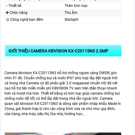
↕️ Thiết kế
Thân Kim loại
✤ Chức năng
Thu Âm
🥉 Công nghệ ban đêm
Starlight
GIỚI THIỆU CAMERA KBVISION KX-C2011SN3 2.0MP
Camera kbvision KX-C2011SN3 hỗ trợ chống ngược sáng DWDR, góc
nhìn 91 độ. Chuẩn chống bụi và nước IP67 phù hợp lắp đặt ngoài trời
và trong nhà Camera có độ phân giải 2.0 megapixel chuẩn HD độ nét
cao hỗ trợ tên miền miễn phí KBVISION.TV xem trên điện thoại nhanh
hơn và mượt mà hơn. Thiết kế bằng vỏ kim loại giúp camera chống bụi
chống nước rất tốt, có thể lắp đặt trong nhà lẫn ngoài trời. Camera
quan sát kbvision KX-C2011SN3 là dòng sản phẩm nhập khẩu Made In
China, giá thành hợp lý cho các công trình vừa và nhỏ như: gia đình,
cửa hàng, nhà máy, siêu thị, tòa nhà, trường học…