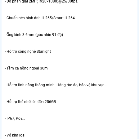
- Độ phân giải 2MP(1920×1080)@25/30fps.
- Chuẩn nén hình ảnh H.265/Smart H.264
- Ống kính 3.6mm (góc nhìn 91 độ)
- Hỗ trợ công nghệ Starlight
- Tầm xa hồng ngoại 30m
- Hỗ trợ tính năng thông minh: Hàng rào ảo, bảo vệ khu vực…
- Hỗ trợ thẻ nhớ lên đên 256GB
- IP67, PoE…
- Vỏ kim loại