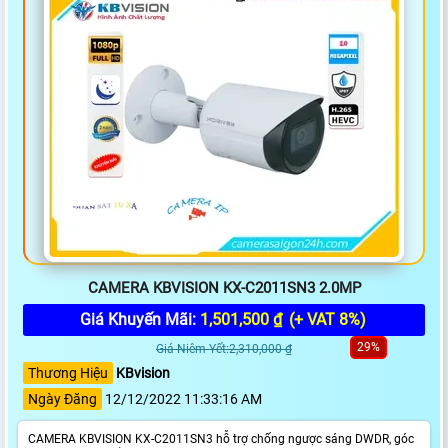
CAMERA KBVISION KX-C2011SN3 2.0MP
Giá Khuyến Mãi:
1,501,500 ₫
(+ VAT 8%)
29%
Giá Niêm Yết:2,310,000 ₫
Thương Hiệu
KBvision
Ngày Đăng
12/12/2022 11:33:16 AM
CAMERA KBVISION KX-C2011SN3 hỗ trợ chống ngược sáng DWDR, góc