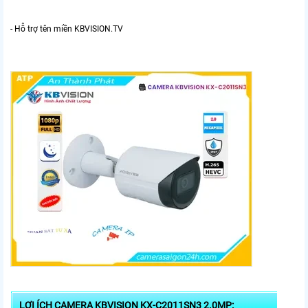
- Hỗ trợ tên miền KBVISION.TV
LỢI ÍCH CAMERA KBVISION KX-C2011SN3 2.0MP: