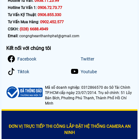
0938.11.23.99
Hotline Tư Vấn:
0906.72.73.77
Hotline Tư Vấn 1:
0906.855.330
Tư Vấn Kỹ Thuật:
0902.452.577
Tư Vấn Mua Hàng:
(028) 6688.4949
CSKH:
Email:
congngheanthanhphat@gmail.com
Kết nối với chúng tôi
Facebook
Twitter
Tiktok
Youtube
Mã số doanh nghiệp: 0312866570 do Sở Tài Chính
TP.HCM cấp ngày 23/07/2014. Trụ sở chính: 51 Lũy
Bán Bích, Phường Phú Thạnh, Thành Phố Hồ Chí
Minh
ĐƠN VỊ TRỰC TIẾP THI CÔNG LẮP ĐẶT HỆ THỐNG CAMERA AN
NINH