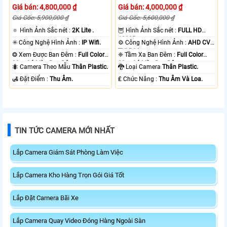
Giá bán: 4,800,000 ₫
Giá bán: 4,000,000 ₫
Giá Gốc: 5,900,000 ₫
Giá Gốc: 5,600,000 ₫
🔅 Hình Ảnh Sắc nét :
2K Lite .
🦉 Hình Ảnh Sắc nét :
FULL HD
1080P .
✳️ Công Nghệ Hình Ảnh :
IP Wifi.
⚙ Công Nghệ Hình Ảnh :
AHD CVI
TVI BCS.
❂ Xem Được Ban Đêm :
Full Color
❈ Tầm Xa Ban Đêm :
Full Color
30m Có Màu Ban Ðêm.
20m Có Màu Ban Ðêm.
🐜 Camera Theo Mẫu
Thân Plastic.
🐉️ Loại Camera
Thân Plastic.
️🛃 Đặt Điểm :
Thu Âm.
️₤ Chức Năng :
Thu Âm Và Loa.
TIN TỨC CAMERA MỚI NHẤT
Lắp Camera Giám Sát Phòng Làm Việc
Lắp Camera Kho Hàng Trọn Gói Giá Tốt
Lắp Đặt Camera Bãi Xe
Lắp Camera Quay Video Đóng Hàng Ngoài Sàn