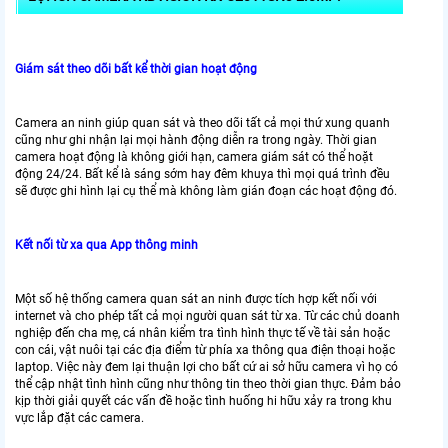
Giám sát theo dõi bất kể thời gian hoạt động
Camera an ninh giúp quan sát và theo dõi tất cả mọi thứ xung quanh
cũng như ghi nhận lại mọi hành động diễn ra trong ngày. Thời gian
camera hoạt động là không giới hạn, camera giám sát có thể hoặt
động 24/24. Bất kể là sáng sớm hay đêm khuya thì mọi quá trình đều
sẽ được ghi hình lại cụ thể mà không làm gián đoạn các hoạt động đó.
Kết nối từ xa qua App thông minh
Một số hệ thống camera quan sát an ninh được tích hợp kết nối với
internet và cho phép tất cả mọi người quan sát từ xa. Từ các chủ doanh
nghiệp đến cha mẹ, cá nhân kiểm tra tình hình thực tế về tài sản hoặc
con cái, vật nuôi tại các địa điểm từ phía xa thông qua điện thoại hoặc
laptop. Việc này đem lại thuận lợi cho bất cứ ai sở hữu camera vì họ có
thể cập nhật tình hình cũng như thông tin theo thời gian thực. Đảm bảo
kịp thời giải quyết các vấn đề hoặc tình huống hi hữu xảy ra trong khu
vực lắp đặt các camera.