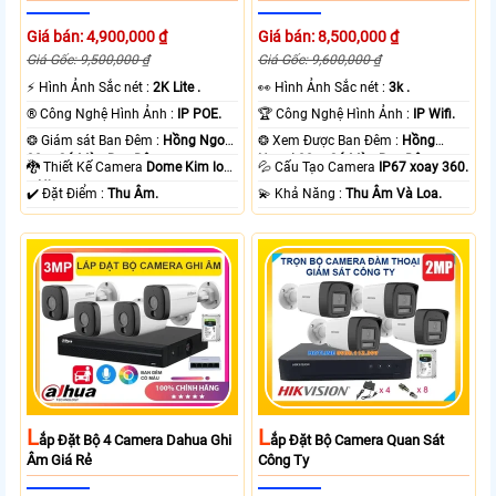
Giá bán: 4,900,000 ₫
Giá bán: 8,500,000 ₫
Giá Gốc: 9,500,000 ₫
Giá Gốc: 9,600,000 ₫
️⚡ Hình Ảnh Sắc nét :
2K Lite .
️👀 Hình Ảnh Sắc nét :
3k .
®️ Công Nghệ Hình Ảnh :
IP POE.
🏆 Công Nghệ Hình Ảnh :
IP Wifi.
❂ Giám sát Ban Đêm :
Hồng Ngoại
❂ Xem Được Ban Đêm :
Hồng
30m Có Màu Ban Ðêm.
Ngoại 30m Có Màu Ban Ðêm.
🐉️ Thiết Kế Camera
Dome Kim loại
💦 Cấu Tạo Camera
IP67 xoay 360.
+ Nhựa.
️✔️ Đặt Điểm :
Thu Âm.
️💫 Khả Năng :
Thu Âm Và Loa.
L
L
Ắp Đặt Bộ 4 Camera Dahua Ghi
Ắp Đặt Bộ Camera Quan Sát
Âm Giá Rẻ
Công Ty