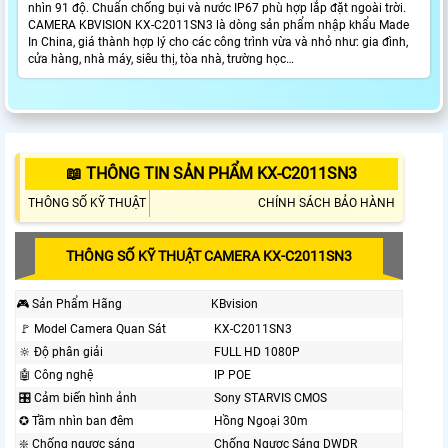
nhìn 91 độ. Chuẩn chống bụi và nước IP67 phù hợp lắp đặt ngoài trời.
CAMERA KBVISION KX-C2011SN3 là dòng sản phẩm nhập khẩu Made
In China, giá thành hợp lý cho các công trình vừa và nhỏ như: gia đình,
cửa hàng, nhà máy, siêu thị, tòa nhà, trường học…
📖 THÔNG TIN SẢN PHẨM KX-C2011SN3
THÔNG SỐ KỸ THUẬT
CHÍNH SÁCH BẢO HÀNH
THÔNG SỐ KỸ THUẬT CAMERA KX-C2011SN3
🎮 Sản Phẩm Hãng
KBvision
️🚩 Model Camera Quan Sát
KX-C2011SN3
🔆 Độ phân giải
FULL HD 1080P
🤖️ Công nghệ
IP POE
🎛 Cảm biến hình ảnh
Sony STARVIS CMOS
✪ Tầm nhìn ban đêm
Hồng Ngoại 30m
❇️ Chống ngược sáng
Chống Ngược Sáng DWDR