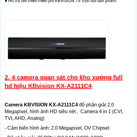
●
Hỗ trợ tên miền miễn phí KBVISION.TV trọn đời sản phẩm
2. 4 camera quan sát cho kho xưởng full
hd hiệu KBvision KX-A2111C4
Camera KBVISION KX-A2111C4
độ phân giải 2.0
Megapixel, hình ảnh HD siêu nét , Camera 4 in 1 (CVI,
TVI, AHD, Analog)
- Cảm biến hình ảnh: 2.0 Megapixel, OV Chipset