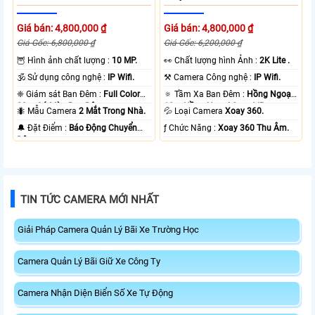
Giá bán: 4,800,000 ₫
Giá bán: 4,800,000 ₫
Giá Gốc: 6,800,000 ₫
Giá Gốc: 6,200,000 ₫
🦉 Hình ảnh chất lượng :
10 MP.
️👀 Chất lượng hình Ảnh :
2K Lite .
🕉️ Sử dụng công nghệ :
IP Wifi.
⚒ Camera Công nghệ :
IP Wifi.
❈ Giám sát Ban Đêm :
Full Color
🔅 Tầm Xa Ban Đêm :
Hồng Ngoại
20m Có Màu Ban Ðêm.
10m Hồng Ngoại Smart IR.
🐜 Mẫu Camera
2 Mắt Trong Nhà.
💦 Loại Camera
Xoay 360.
️🔔 Đặt Điểm :
Báo Động Chuyển
️ƒ Chức Năng :
Xoay 360 Thu Âm.
Động.
TIN TỨC CAMERA MỚI NHẤT
Giải Pháp Camera Quản Lý Bãi Xe Trường Học
Camera Quản Lý Bãi Giữ Xe Công Ty
Camera Nhận Diện Biển Số Xe Tự Động