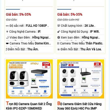
Giá bán: 5%-35%
Giá bán: 5%-35%
Giá Gốc:
Giá Gốc: Liên Hệ
️👀 Độ sắc nét :
FULL HD 1080P .
💯 Chất lượng hình :
2K Lite .
⚜️ Công Nghệ Camera :
IP.
🌠 Công Nghệ Sử Dụng :
IP Wifi.
🌙 Video Ban Đêm :
Hồng Ngoại
🔴 Xem ban đêm :
Hồng Ngoại
10m Hồng Ngoại SMD.
15m Có Màu Ban Ðêm.
👑 Camera Theo Mẫu
Dome Kim
⛓ Camera Theo Mẫu
Thân Plastic.
loại + Nhựa.
️ƒ Điểm Nỗi Bật :
Thu Âm.
️☣️ Điểm Nỗi Bật :
Thu Âm Và Loa.
T
B
Rọn Bộ Camera Quan Sát 2 Ống
Ộ Camera Giám Sát Cửa Hàng
Kính IPC-S2XP-10M0WED
Xoay 360 Ezviz H6C Pro 3MP