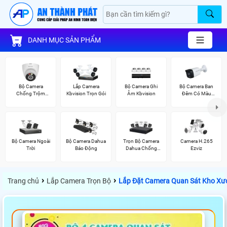
DANH MỤC SẢN PHẨM
Bộ Camera
Lắp Camera
Bộ Camera Ghi
Bộ Camera Ban
Chống Trộm
Kbvision Trọn Gói
Âm Kbvision
Đêm Có Màu
Kbvision
Kbvision
Bộ Camera Ngoài
Bộ Camera Dahua
Trọn Bộ Camera
Camera H.265
Trời
Báo Động
Dahua Chống
Ezviz
Trộm
›
›
Trang chủ
Lắp Camera Trọn Bộ
Lắp Đặt Camera Quan Sát Kho Xư