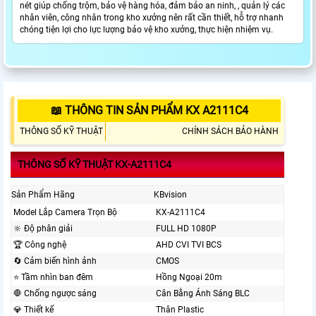
nét giúp chống trộm, bảo vệ hàng hóa, đảm bảo an ninh, , quản lý các
nhân viên, công nhân trong kho xưởng nên rất cần thiết, hỗ trợ nhanh
chóng tiện lợi cho lực lượng bảo vệ kho xưởng, thực hiện nhiệm vụ.
📖 THÔNG TIN SẢN PHẨM KX A2111C4
THÔNG SỐ KỸ THUẬT
CHÍNH SÁCH BẢO HÀNH
THÔNG SỐ KỸ THUẬT KX-A2111C4
Sản Phẩm Hãng
KBvision
Model Lắp Camera Trọn Bộ
KX-A2111C4
🔆 Độ phân giải
FULL HD 1080P
🏆 Công nghệ
AHD CVI TVI BCS
🔄 Cảm biến hình ảnh
CMOS
⭐ Tầm nhìn ban đêm
Hồng Ngoại 20m
🛑 Chống ngược sáng
Cân Bằng Ánh Sáng BLC
💎 Thiết kế
Thân Plastic