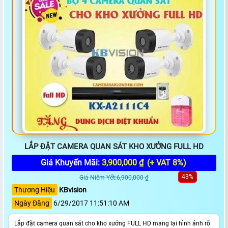
LẮP ĐẶT CAMERA QUAN SÁT KHO XƯỞNG FULL HD
Giá Khuyến Mãi:
3,900,000 ₫
(+ VAT 8%)
43%
Giá Niêm Yết:6,900,000 ₫
Thương Hiệu
KBvision
Ngày Đăng
6/29/2017 11:51:10 AM
Lắp đặt camera quan sát cho kho xưởng FULL HD mang lại hình ảnh rõ