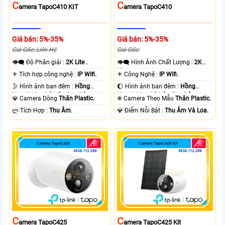
C
C
Amera TapoC410 KIT
Amera TapoC410
Giá bán: 5%-35%
Giá bán: 5%-35%
Giá Gốc: Liên Hệ
Giá Gốc:
👁️‍🗨 Độ Phân giải :
2K Lite .
👁️‍🗨 Hình Ành Chất Lượng :
2K
Lite .
⚜️ Tích hợp công nghệ :
IP Wifi.
⚜️ Công Nghệ :
IP Wifi.
🌛 Hình ảnh ban đêm :
Hồng
🌔 Hình ảnh ban đêm :
Hồng
Ngoại 10m Có Màu Ban Ðêm.
Ngoại 10m Có Màu Ban Ðêm.
💎 Camera Dòng
Thân Plastic.
❄ Camera Theo Mẫu
Thân Plastic.
️ლ Tích Hợp :
Thu Âm.
️💎 Điểm Nỗi Bật :
Thu Âm Và Loa.
C
C
Amera TapoC425
Amera TapoC425 Kit