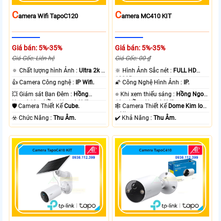
C
C
Amera Wifi TapoC120
Amera MC410 KIT
Giá bán: 5%-35%
Giá bán: 5%-35%
Giá Gốc: Liên hệ
Giá Gốc: 00 ₫
🔅 Chất lượng hình Ảnh :
Ultra 2k +
🔆 Hình Ảnh Sắc nét :
FULL HD
.
1080P .
👍 Camera Công nghệ :
IP Wifi.
🌠 Công Nghệ Hình Ảnh :
IP.
💥 Giám sát Ban Đêm :
Hồng
⭐ Khi xem thiếu sáng :
Hồng Ngoại
Ngoại 10m Hồng Ngoại SMD.
10m Hồng Ngoại SMD.
🛡 Camera Thiết Kế
Cube.
🕸️ Camera Thiết Kế
Dome Kim loại
+ Nhựa.
️☣️ Chức Năng :
Thu Âm.
️✔️ Khả Năng :
Thu Âm.