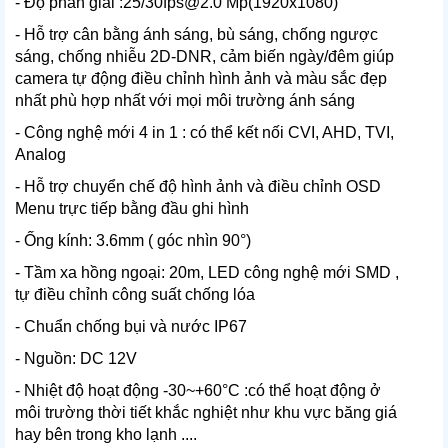
- Độ phân giải :25/30fps@2.0 Mp(1920x1080)
- Hỗ trợ cân bằng ánh sáng, bù sáng, chống ngược
sáng, chống nhiễu 2D-DNR, cảm biến ngày/đêm giúp
camera tự động điều chỉnh hình ảnh và màu sắc đẹp
nhất phù hợp nhất với mọi môi trường ánh sáng
- Công nghệ mới 4 in 1 : có thể kết nối CVI, AHD, TVI,
Analog
- Hỗ trợ chuyển chế độ hình ảnh và điều chỉnh OSD
Menu trực tiếp bằng đầu ghi hình
- Ống kính: 3.6mm ( góc nhìn 90°)
- Tầm xa hồng ngoại: 20m, LED công nghệ mới SMD ,
tự điều chỉnh công suất chống lóa
- Chuẩn chống bụi và nước IP67
- Nguồn: DC 12V
- Nhiệt độ hoạt động -30~+60°C :có thể hoạt động ở
môi trường thời tiết khắc nghiệt như khu vực băng giá
hay bên trong kho lạnh ....