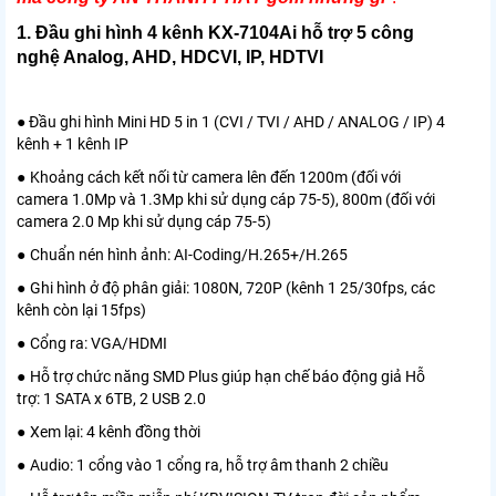
1. Đầu ghi hình 4 kênh KX-7104Ai hỗ trợ 5 công
nghệ Analog, AHD, HDCVI, IP, HDTVI
●
Đầu ghi hình Mini HD 5 in 1 (CVI / TVI / AHD / ANALOG / IP) 4
kênh + 1 kênh IP
●
Khoảng cách kết nối từ camera lên đến 1200m (đối với
camera 1.0Mp và 1.3Mp khi sử dụng cáp 75-5), 800m (đối với
camera 2.0 Mp khi sử dụng cáp 75-5)
●
Chuẩn nén hình ảnh: AI-Coding/H.265+/H.265
●
Ghi hình ở độ phân giải: 1080N, 720P (kênh 1 25/30fps, các
kênh còn lại 15fps)
●
Cổng ra: VGA/HDMI
●
Hỗ trợ chức năng SMD Plus giúp hạn chế báo động giả Hỗ
trợ: 1 SATA x 6TB, 2 USB 2.0
●
Xem lại: 4 kênh đồng thời
●
Audio: 1 cổng vào 1 cổng ra, hỗ trợ âm thanh 2 chiều