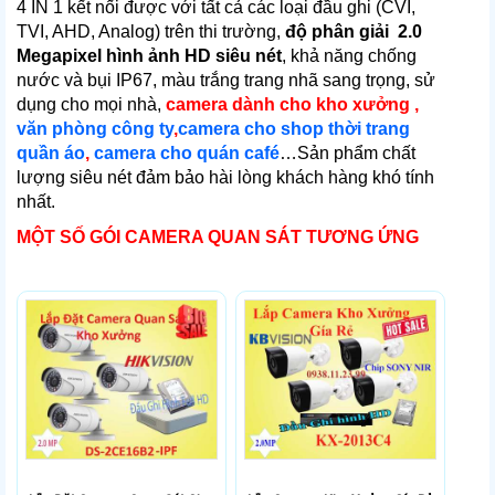
4 IN 1 kết nối được với tất cả các loại đầu ghi (CVI,
TVI, AHD, Analog) trên thi trường,
độ phân giải 2.0
Megapixel hình ảnh HD siêu nét
, khả năng chống
nước và bụi IP67, màu trắng trang nhã sang trọng, sử
dụng cho mọi nhà,
camera dành cho kho xưởng ,
văn phòng công ty
,
camera cho shop thời trang
quần áo
,
camera cho quán café
…Sản phẩm chất
lượng siêu nét đảm bảo hài lòng khách hàng khó tính
nhất.
MỘT SỐ GÓI CAMERA QUAN SÁT TƯƠNG ỨNG