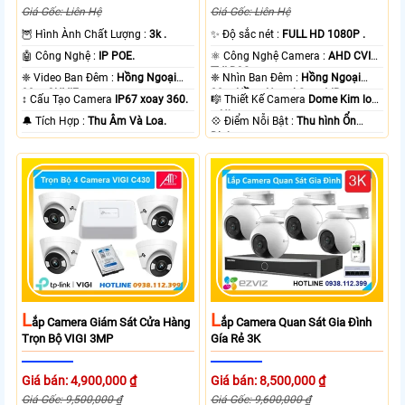
Giá Gốc: Liên Hệ
Giá Gốc: Liên Hệ
🦉 Hình Ành Chất Lượng :
3k .
✨ Độ sắc nét :
FULL HD 1080P .
🤖️ Công Nghệ :
IP POE.
⚛️ Công Nghệ Camera :
AHD CVI
TVI BCS.
❈ Video Ban Đêm :
Hồng Ngoại
❈ Nhìn Ban Đêm :
Hồng Ngoại
30m ONVIF.
20m Hồng Ngoại Smart IR.
↕️ Cấu Tạo Camera
IP67 xoay 360.
🎼️ Thiết Kế Camera
Dome Kim loại
+ Nhựa.
️🔔 Tích Hợp :
Thu Âm Và Loa.
️💠 Điểm Nỗi Bật :
Thu hình Ổn
Định.
L
L
Ắp Camera Giám Sát Cửa Hàng
Ắp Camera Quan Sát Gia Đình
Trọn Bộ VIGI 3MP
Gía Rẻ 3K
Giá bán: 4,900,000 ₫
Giá bán: 8,500,000 ₫
Giá Gốc: 9,500,000 ₫
Giá Gốc: 9,600,000 ₫