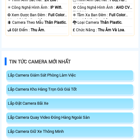
1080P .
✳️ Công Nghệ Hình Ảnh :
IP Wifi.
⚙ Công Nghệ Hình Ảnh :
AHD CVI
TVI BCS.
❂ Xem Được Ban Đêm :
Full Color
❈ Tầm Xa Ban Đêm :
Full Color
30m Có Màu Ban Ðêm.
20m Có Màu Ban Ðêm.
🐜 Camera Theo Mẫu
Thân Plastic.
🐉️ Loại Camera
Thân Plastic.
️🛃 Đặt Điểm :
Thu Âm.
️₤ Chức Năng :
Thu Âm Và Loa.
TIN TỨC CAMERA MỚI NHẤT
Lắp Camera Giám Sát Phòng Làm Việc
Lắp Camera Kho Hàng Trọn Gói Giá Tốt
Lắp Đặt Camera Bãi Xe
Lắp Camera Quay Video Đóng Hàng Ngoài Sàn
Lắp Camera Giữ Xe Thông Minh