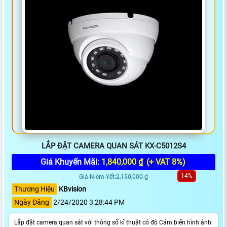
LẮP ĐẶT CAMERA QUAN SÁT KX-C5012S4
Giá Khuyến Mãi:
1,840,000 ₫
(+ VAT 8%)
14%
Giá Niêm Yết:2,150,000 ₫
Thương Hiệu
KBvision
Ngày Đăng
2/24/2020 3:28:44 PM
Lắp đặt camera quan sát với thông số kĩ thuật có độ Cảm biến hình ảnh: