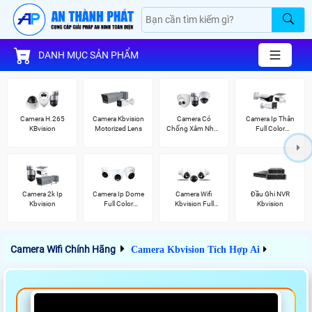
DANH MỤC SẢN PHẨM
Camera H.265
Camera Kbvision
Camera Có
Camera Ip Thân
KBvision
Motorized Lens
Chống Xâm Nhập
Full Color
Kbvision
Kbvision
Camera 2k Ip
Camera Ip Dome
Camera Wifi
Đầu Ghi NVR
Kbvision
Full Color
Kbvision Full
Kbvision
Kbvision
Color
Camera Wifi Chính Hãng
Camera Kbvision Tích Hợp Ai