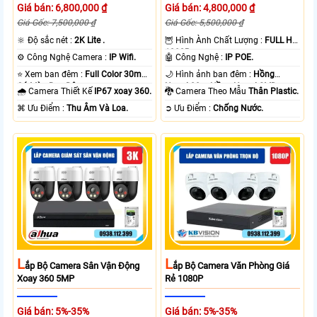
Giá bán: 6,800,000 ₫
Giá bán: 4,800,000 ₫
Giá Gốc: 7,500,000 ₫
Giá Gốc: 5,500,000 ₫
🔆 Độ sắc nét :
2K Lite .
🦉 Hình Ành Chất Lượng :
FULL HD
1080P .
⚙ Công Nghệ Camera :
IP Wifi.
🤖️ Công Nghệ :
IP POE.
⭐ Xem ban đêm :
Full Color 30m
🌙 Hình ảnh ban đêm :
Hồng
Có Màu Ban Ðêm.
Ngoại 20m Hồng Ngoại SMD.
🌧️ Camera Thiết Kế
IP67 xoay 360.
🐉️ Camera Theo Mẫu
Thân Plastic.
️⌘ Ưu Điểm :
Thu Âm Và Loa.
️➲ Ưu Điểm :
Chống Nước.
L
L
Ắp Bộ Camera Sân Vận Động
Ắp Bộ Camera Văn Phòng Giá
Xoay 360 5MP
Rẻ 1080P
Giá bán: 5%-35%
Giá bán: 5%-35%