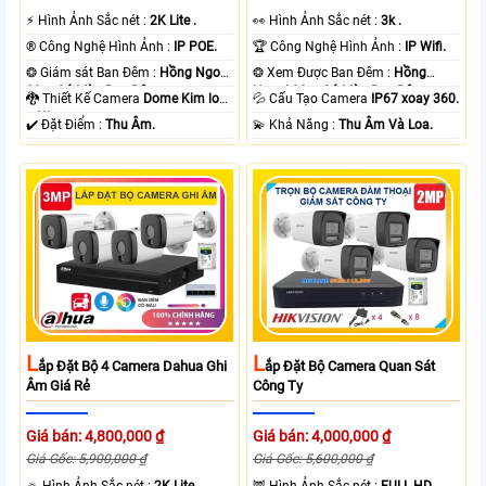
️⚡ Hình Ảnh Sắc nét :
2K Lite .
️👀 Hình Ảnh Sắc nét :
3k .
®️ Công Nghệ Hình Ảnh :
IP POE.
🏆 Công Nghệ Hình Ảnh :
IP Wifi.
❂ Giám sát Ban Đêm :
Hồng Ngoại
❂ Xem Được Ban Đêm :
Hồng
30m Có Màu Ban Ðêm.
Ngoại 30m Có Màu Ban Ðêm.
🐉️ Thiết Kế Camera
Dome Kim loại
💦 Cấu Tạo Camera
IP67 xoay 360.
+ Nhựa.
️✔️ Đặt Điểm :
Thu Âm.
️💫 Khả Năng :
Thu Âm Và Loa.
L
L
Ắp Đặt Bộ 4 Camera Dahua Ghi
Ắp Đặt Bộ Camera Quan Sát
Âm Giá Rẻ
Công Ty
Giá bán: 4,800,000 ₫
Giá bán: 4,000,000 ₫
Giá Gốc: 5,900,000 ₫
Giá Gốc: 5,600,000 ₫
🔅 Hình Ảnh Sắc nét :
2K Lite .
🦉 Hình Ảnh Sắc nét :
FULL HD