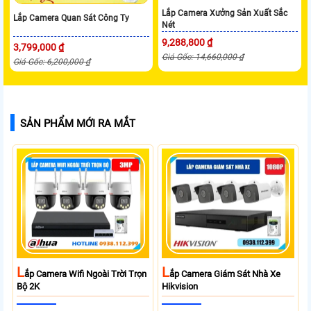
Lắp Camera Xưởng Sản Xuất Sắc
Lắp Camera Quan Sát Công Ty
Nét
9,288,800 ₫
3,799,000 ₫
Giá Gốc: 14,660,000 ₫
Giá Gốc: 6,200,000 ₫
SẢN PHẨM MỚI RA MẮT
L
L
Ắp Camera Wifi Ngoài Trời Trọn
Ắp Camera Giám Sát Nhà Xe
Bộ 2K
Hikvision