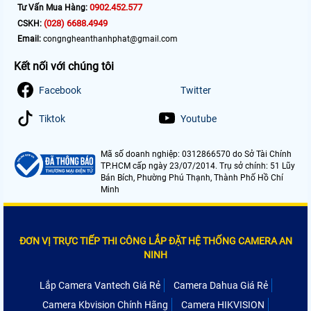
0902.452.577
Tư Vấn Mua Hàng:
(028) 6688.4949
CSKH:
Email:
congngheanthanhphat@gmail.com
Kết nối với chúng tôi
Facebook
Twitter
Tiktok
Youtube
Mã số doanh nghiệp: 0312866570 do Sở Tài Chính
TP.HCM cấp ngày 23/07/2014. Trụ sở chính: 51 Lũy
Bán Bích, Phường Phú Thạnh, Thành Phố Hồ Chí
Minh
ĐƠN VỊ TRỰC TIẾP THI CÔNG LẮP ĐẶT HỆ THỐNG CAMERA AN
NINH
Lắp Camera Vantech Giá Rẻ
Camera Dahua Giá Rẻ
Camera Kbvision Chính Hãng
Camera HIKVISION