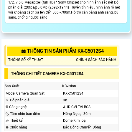
1/2. 7 5.0 Megapixel (full HD) * Sony Chipset cho hình ảnh sắc nét Độ
phân giải :20fps@5.0Mp (2592x1944) Truyền tín hiệu , hình ảnh rõ nét
với khoảng cách xa lên đến 500~700m,Hỗ trợ cân bằng ánh sáng, bù
sáng, chống ngược sáng
📖 THÔNG TIN SẢN PHẨM KX-C5012S4
THÔNG SỐ KỸ THUẬT
CHÍNH SÁCH BẢO HÀNH
THÔNG CHI TIẾT CAMERA KX-C5012S4
Sản Xuất
KBvision
Model Camera Quan Sát
KX-C5012S4
🔅 Độ phân giải
3k
®️ Công nghệ
AHD CVI TVI BCS
🌜 Tầm nhìn ban đêm
Hồng Ngoại 30m
🤹 Thiết kế
Dome Kim loại
♚ Chức năng
Báo Động Chuyển Động