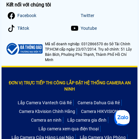
Kết nối với chúng tôi
Facebook
Twitter
Tiktok
Youtube
Mã số doanh nghiệp: 0312866570 do Sở Tài Chính
TP.HCM cấp ngày 23/07/2014. Trụ sở chính: 51 Lũy
Bán Bích, Phường Phú Thạnh, Thành Phố Hồ Chí
Minh
ĐƠN VỊ TRỰC TIẾP THI CÔNG LẮP ĐẶT HỆ THỐNG CAMERA AN
NINH
Lắp Camera Vantech Giá Rẻ
Camera Dahua Giá Rẻ
Camera Kbvision Chính Hãng
Camera HIKVISION
Camera an ninh
Lắp camera gia đình
Lắp camera xem qua điện thoại
Lắp Camera Cửa Hàng Loại Nào
Lắp Camera Văn Phòng