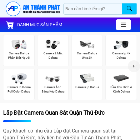
DANH MỤC SẢN PHẨM
Camera Dahua
Camera 2 Mắt
Camera Dahua
Camera Ip 4k
Phân Biệt Người
Dahua
Ultra 2K
Dahua
Camera Ip Dome
Camera Ánh
Camera Ip Dahua
Đầu Thu Hình 4
Full Color Dahua
Sáng Kép Dahua
Kênh Dahua
Lắp Đặt Camera Quan Sát Quận Thủ Đức
Quý khách có nhu cầu Lắp đặt Camera quan sát tại
Quận Thủ Đức, hãy liên hệ với Đầu Tư An Thành Phát,