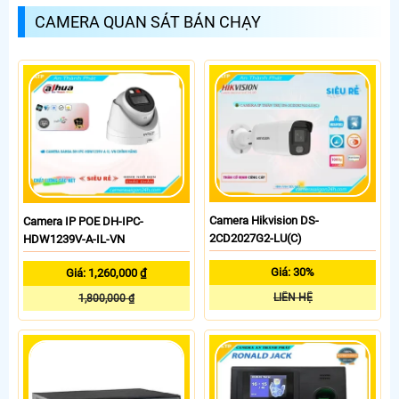
CAMERA QUAN SÁT BÁN CHẠY
Camera Hikvision DS-
Camera IP POE DH-IPC-
2CD2027G2-LU(C)
HDW1239V-A-IL-VN
Giá: 30%
Giá: 1,260,000 ₫
LIÊN HỆ
1,800,000 ₫