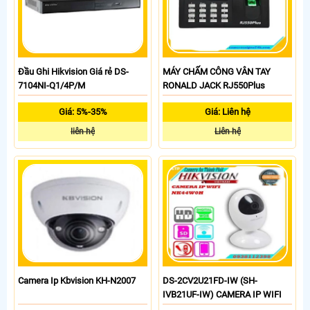
Đầu Ghi Hikvision Giá rẻ DS-
MÁY CHẤM CÔNG VÂN TAY
7104NI-Q1/4P/M
RONALD JACK RJ550Plus
Giá: 5%-35%
Giá: Liên hệ
liên hệ
Liên hệ
Camera Ip Kbvision KH-N2007
DS-2CV2U21FD-IW (SH-
IVB21UF-IW) CAMERA IP WIFI