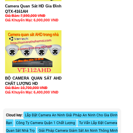
Camera Quan Sát HD Gia Đình
QTX-4161AH
Giá Bán: 7,590,000 VNĐ
Giá Khuyến Mại: 6,000,000 VNĐ
BỘ CAMERA QUAN SÁT AHD
CHẤT LƯỢNG HD
Giá Bán: 10,700,000 VNĐ
Giá Khuyến Mại: 6,400,000 VNĐ
Cloud key:
Lắp Đặt Camera An Ninh Giải Pháp An Ninh Cho Gia Đình
Bạn
Công Ty Camera Quận 1 Chất Lượng
Tư Vấn Lắp Đặt Camera
Quan Sát Nhà Trọ
Giải Pháp Camera Giám Sát An Ninh Thông Minh