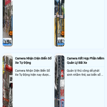
nên việc quản lý và đảm báo
camera quản lý bãi xe thông
số lượng xe vào một lần là
minh sẽ giúp bãi giữ xe tại
điều cực kì khó để quản lý,
công ty giải quyết nhanh
vậy nên việc áp dụng giải
được các vấn đề tồn đọng
pháp camera quản lý bãi xe
trong việc quản lý bãi xe thủ
trường học sẽ cực kì đáng
công
đầu tư giúp nhanh chóng
giải quyết vấn đề này
Camera Nhận Diện Biển Số
Camera Kết Hợp Phần Mềm
Xe Tự Động
Quản Lý Bãi Xe
Camera Nhận Diện Biển Số
Quản lý thủ công dễ phát
Xe Tự Động hiện nay được
sinh nhầm thẻ, sai biển số và
ứng dụng rộng rãi ở nhiều
khó đối soát doanh thu
nơi như bãi giữ xe, dẫy trọ,
tòa nhà, chung cư, các công
ty và xí nghiệp giúp quản lý
xe ra , vào chính xác nhờ
công nghê AI thông minh
nhận diện và dọc biển số xe