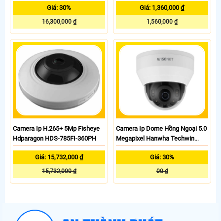
Giá: 30%
Giá: 1,360,000 ₫
16,300,000 ₫
1,560,000 ₫
Camera Ip H.265+ 5Mp Fisheye
Camera Ip Dome Hồng Ngoại 5.0
Hdparagon HDS-785FI-360PH
Megapixel Hanwha Techwin
Wisenet QND-8010R
Giá: 15,732,000 ₫
Giá: 30%
15,732,000 ₫
00 ₫