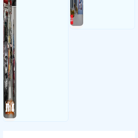
hạn chế sai sót mà trộm cắp
xe