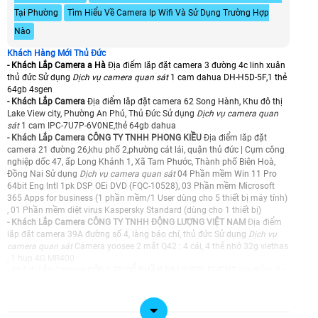
Tại Phường
Tìm Hiểu Về Camera Ip Wifi Và Sử Dụng Trường Hợp
Nào
Khách Hàng Mới Thủ Đức
- Khách Lắp Camera a Hà
Địa điểm lăp đặt camera 3 đường 4c linh xuân
thủ đức Sử dụng
Dịch vụ camera quan sát
1 cam dahua DH-H5D-5F,1 thẻ
64gb 4sgen
- Khách Lắp Camera
Địa điểm lăp đặt camera 62 Song Hành, Khu đô thị
Lake View city, Phường An Phú, Thủ Đức Sử dụng
Dịch vụ camera quan
sát
1 cam IPC-7U7P-6V0NE,thẻ 64gb dahua
- Khách Lắp Camera CÔNG TY TNHH PHONG KIỀU
Địa điểm lăp đặt
camera 21 đường 26,khu phố 2,phường cát lái, quận thủ đức | Cụm công
nghiệp dốc 47, ấp Long Khánh 1, Xã Tam Phước, Thành phố Biên Hoà,
Đồng Nai Sử dụng
Dịch vụ camera quan sát
04 Phần mềm Win 11 Pro
64bit Eng lntl 1pk DSP OEi DVD (FQC-10528), 03 Phần mềm Microsoft
365 Apps for business (1 phần mềm/1 User dùng cho 5 thiết bị máy tính)
, 01 Phần mềm diệt virus Kaspersky Standard (dùng cho 1 thiết bị)
- Khách Lắp Camera CÔNG TY TNHH ĐỘNG LƯỢNG VIỆT NAM
Địa điểm
lăp đặt camera 39A đường số 4, làng báo chí, thủ đức Sử dụng
Dịch vụ
camera quan sát
Camera yoosee 2 mắt Q42 : 4 cái, 4 thẻ nhớ 32g viethas
, 1 hup 4G MR400
- Khách Lắp Camera CÔNG TY CỔ PHẦN DILI SUPPLEMENT
Địa điểm lăp
đặt camera 50 đường T21 khu Manhattan Glory, Vinhome GrandPark Q9,
TP Thủ Đức Sử dụng
Dịch vụ camera quan sát
Máy quét mã vạch đa tia
Model: Datamax 05600