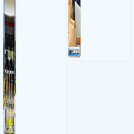
vực cổng của các bãi giữ xe
camera cực kì cần thiết cho
kết hợp với phần mềm quản
các shop kinh doanh online
lý để ghi nhận lượt xe ra vào
đều nên sử dụng để có thể
chụp hình thông tin xe và
bảo vệ quyền lợi shop tránh
biển số lưu trực tiếp về máy
được các tình trạng bị đánh
tinh trạm để nhân viên tiện
mất cắp hàng hóa
đối soát, tính tiền xe xe ra
khỏi bãi