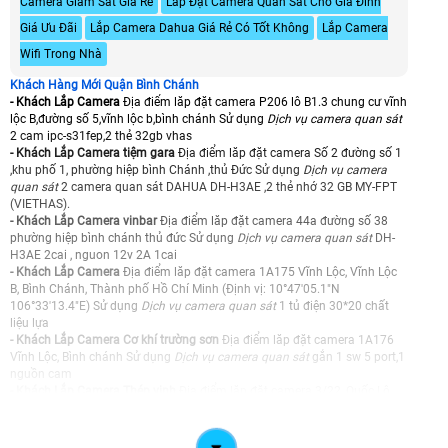
Camera Giám Sát Giá Rẻ
Lắp Đặt Camera Quan Sát Cho Gia Đình
50-
60
Giá Ưu Đãi
Lắp Camera Dahua Giá Rẻ Có Tốt Không
Lắp Camera
mét
Wifi Trong Nhà
Khách Hàng Mới Quận Bình Chánh
- Khách Lắp Camera
Địa điểm lăp đặt camera P206 lô B1.3 chung cư vĩnh
lộc B,đường số 5,vĩnh lộc b,bình chánh Sử dụng
Dịch vụ camera quan sát
2 cam ipc-s31fep,2 thẻ 32gb vhas
- Khách Lắp Camera tiệm gara
Địa điểm lăp đặt camera Số 2 đường số 1
,khu phố 1, phường hiệp bình Chánh ,thủ Đức Sử dụng
Dịch vụ camera
quan sát
2 camera quan sát DAHUA DH-H3AE ,2 thẻ nhớ 32 GB MY-FPT
(VIETHAS).
- Khách Lắp Camera vinbar
Địa điểm lăp đặt camera 44a đường số 38
phường hiệp bình chánh thủ đức Sử dụng
Dịch vụ camera quan sát
DH-
H3AE 2cai , nguon 12v 2A 1cai
- Khách Lắp Camera
Địa điểm lăp đặt camera 1A175 Vĩnh Lộc, Vĩnh Lộc
B, Bình Chánh, Thành phố Hồ Chí Minh (Định vị: 10°47'05.1"N
106°33'13.4"E) Sử dụng
Dịch vụ camera quan sát
1 tủ điện 30*20 chất
liệu lựa
- Khách Lắp Camera Cơ khí trường sơn
Địa điểm lăp đặt camera 1A176
Vĩnh Lộc, Bình chánh Sử dụng
Dịch vụ camera quan sát
gắn 1 sw 5 port,1
nguồn cam
- Khách Lắp Camera Thép vinh
Địa điểm lăp đặt camera 3/22, Quốc Lộ
1A, Xã Tân Quý Tây, Huyện Bình Chánh Sử dụng
Dịch vụ camera quan sát
Bộ chia Poe Netis
- Khách Lắp Camera CÔNG TY TNHH SẢN XUẤT - THƯƠNG MẠI - QUẢNG