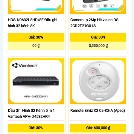
HDS-N9632I-8HD/8F Đầu ghi
Camera Ip 2Mp Hikvision DS-
hinh 32 kênh 8K
2CD2T21G0-IS
Giá: 30%
Giá: 30%
00 ₫
3,550,000 ₫
Đầu Ghi Hình 32 Kênh 5 In 1
Remote Ezviz K2 Cs-K2-A (Apec)
Vantech VPH-D4532HR4
Giá: 30%
Giá: 600,000 ₫