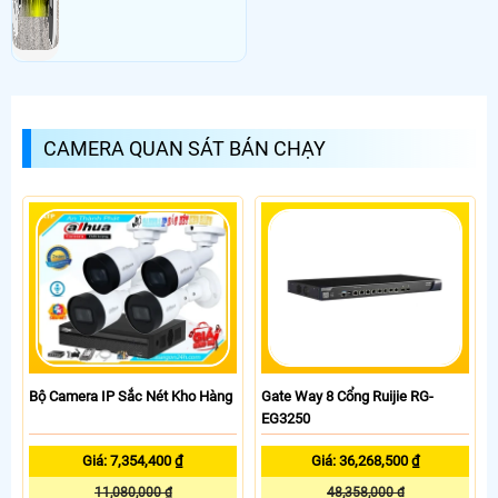
CAMERA QUAN SÁT BÁN CHẠY
Bộ Camera IP Sắc Nét Kho Hàng
Gate Way 8 Cổng Ruijie RG-
EG3250
Giá: 7,354,400 ₫
Giá: 36,268,500 ₫
11,080,000 ₫
48,358,000 đ