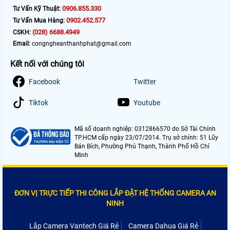
0906.855.330
Tư Vấn Kỹ Thuật:
0902.452.577
Tư Vấn Mua Hàng:
(028) 6688.4949
CSKH:
Email:
congngheanthanhphat@gmail.com
Kết nối với chúng tôi
Facebook
Twitter
Tiktok
Youtube
Mã số doanh nghiệp: 0312866570 do Sở Tài Chính
TP.HCM cấp ngày 23/07/2014. Trụ sở chính: 51 Lũy
Bán Bích, Phường Phú Thạnh, Thành Phố Hồ Chí
Minh
ĐƠN VỊ TRỰC TIẾP THI CÔNG LẮP ĐẶT HỆ THỐNG CAMERA AN
NINH
Lắp Camera Vantech Giá Rẻ
Camera Dahua Giá Rẻ