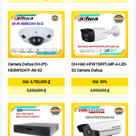
Camera Dahua DH-IPC-
DH-HAC-HFW1509TLMP-A-LED-
HDBW3241F-AS-S2
S2 Camera Dahua
Giá: 3,750,000 ₫
Giá: 30%
5,350,000 ₫
3,500,000 ₫