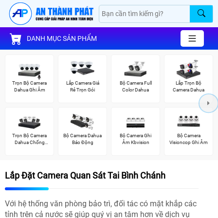
DANH MỤC SẢN PHẨM
Trọn Bộ Camera
Lắp Camera Giá
Bộ Camera Full
Lắp Trọn Bộ
Dahua Ghi Âm
Rẻ Trọn Gói
Color Dahua
Camera Dahua
Trọn Bộ Camera
Bộ Camera Dahua
Bộ Camera Ghi
Bộ Camera
Dahua Chống
Báo Động
Âm Kbvision
Visioncop Ghi Âm
Trộm
Lắp Đặt Camera Quan Sát Tai Bình Chánh
Với hệ thống văn phòng bảo trì, đối tác có mặt khắp các
tỉnh trên cả nước sẽ giúp quý vị an tâm hơn về dịch vụ