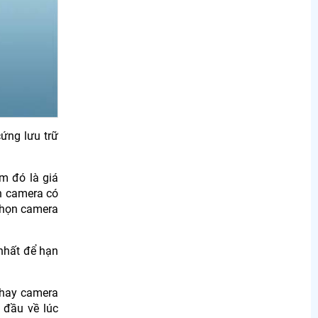
ứng lưu trữ
m đó là giá
ọn camera có
chọn camera
 nhất để hạn
g hay camera
 đầu về lúc