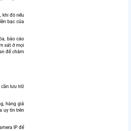
, khi đó nếu
tiền bạc của
óa, báo cáo
ám sát ở mọi
gian để chăm
 cần lưu trữ
g, hàng giả
uy tín trên
camera IP để