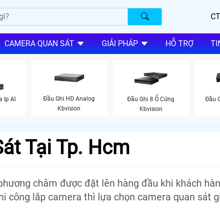
CT
CAMERA QUAN SÁT
GIẢI PHÁP
HỖ TRỢ
TI
Đầu Ghi HD Analog
 Ip AI
Đầu Ghi 8 Ổ Cứng
Đầu G
Kbvision
Kbvision
át Tại Tp. Hcm
à phương châm được đặt lên hàng đầu khi khách hà
hi công lắp camera thì lựa chọn camera quan sát gi