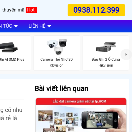
0938.112.399
 khuyến mãi
Hot!
N TỨC
LIÊN HỆ
hi AI SMD Plus
Camera Thẻ Nhớ SD
Đầu Ghi 2 Ổ Cứng
Kbvision
Hikvision
Bài viết liên quan
ng có nhu
á rẻ là