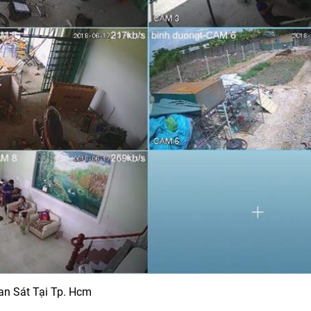
an Sát Tại Tp. Hcm