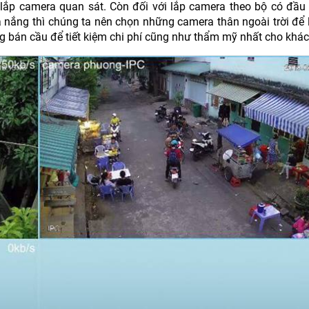
ắp camera quan sát. Còn đối với lắp camera theo bộ có đầu g
 nắng thì chúng ta nên chọn những camera thân ngoài trời để 
bán cầu để tiết kiệm chi phí cũng như thẩm mỹ nhất cho khác