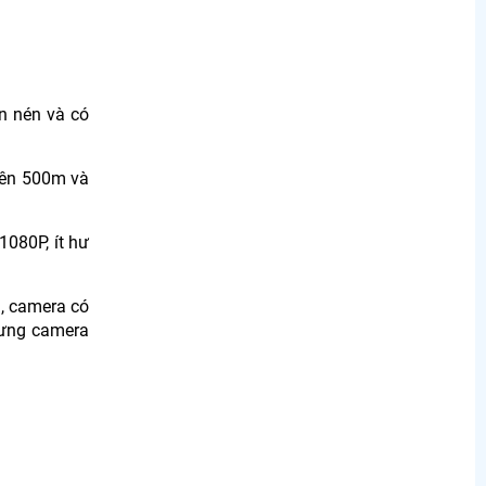
n nén và có
rên 500m và
080P, ít hư
, camera có
hưng camera