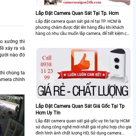
Lắp Đặt Camera Quan Sát Tại Tp. Hcm
Lắp đặt camera quan sát giá rẻ tại TP. HCM là
phương châm được đặt lên hàng đầu khi khách
hàng có nhu cầu muốn lắp camera, để tiết kiệm chi
phí khi thi công lắp camera thì lựa chọn camera
o xưởng thì
quan sát giá rẻ là điều tốt nhất
ề xảy ra và
người nào đó
 thì chúng ta
camera chính
Lắp Đặt Camera Quan Sát Giá Gốc Tại Tp
Hcm Uy Tín
Lắp đặt camera quan sát giá gốc uy tín tại tp HCM
sử dung công nghệ mới nhất giá rẻ phù hợp cho gia
đình hình ảnh chất lượng HD, Sử dụng camera