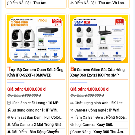
loại + Nhựa.
️ƒ Điểm Nỗi Bật :
Thu Âm.
️☣️ Điểm Nỗi Bật :
Thu Âm Và Loa.
T
B
Rọn Bộ Camera Quan Sát 2 Ống
Ộ Camera Giám Sát Cửa Hàng
Kính IPC-S2XP-10M0WED
Xoay 360 Ezviz H6C Pro 3MP
Giá bán: 4,800,000 ₫
Giá bán: 4,800,000 ₫
Giá Gốc: 6,800,000 ₫
Giá Gốc: 6,200,000 ₫
🦉 Hình ảnh chất lượng :
10 MP.
️👀 Chất lượng hình Ảnh :
2K Lite .
🕉️ Sử dụng công nghệ :
IP Wifi.
⚒ Camera Công nghệ :
IP Wifi.
❈ Giám sát Ban Đêm :
Full Color
🔅 Tầm Xa Ban Đêm :
Hồng Ngoại
20m Có Màu Ban Ðêm.
10m Hồng Ngoại Smart IR.
🐜 Mẫu Camera
2 Mắt Trong Nhà.
💦 Loại Camera
Xoay 360.
️🔔 Đặt Điểm :
Báo Động Chuyển
️ƒ Chức Năng :
Xoay 360 Thu Âm.