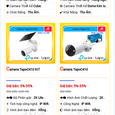
Ngoại 10m Hồng Ngoại SMD.
10m Hồng Ngoại SMD.
🛡 Camera Thiết Kế
Cube.
🕸️ Camera Thiết Kế
Dome Kim loại
+ Nhựa.
️☣️ Chức Năng :
Thu Âm.
️✔️ Khả Năng :
Thu Âm.
C
C
Amera TapoC410 KIT
Amera TapoC410
Giá bán: 5%-35%
Giá bán: 5%-35%
Giá Gốc: Liên Hệ
Giá Gốc:
👁️‍🗨 Độ Phân giải :
2K Lite .
👁️‍🗨 Hình Ành Chất Lượng :
2K
Lite .
⚜️ Tích hợp công nghệ :
IP Wifi.
⚜️ Công Nghệ :
IP Wifi.
🌛 Hình ảnh ban đêm :
Hồng
🌔 Hình ảnh ban đêm :
Hồng
Ngoại 10m Có Màu Ban Ðêm.
Ngoại 10m Có Màu Ban Ðêm.