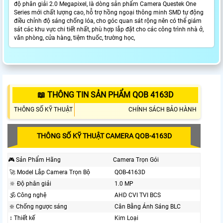
độ phân giải 2.0 Megapixel, là dòng sản phẩm Camera Questek One
Series mới chất lượng cao, hỗ trợ hồng ngoại thông minh SMD tự động
điều chỉnh độ sáng chống lóa, cho góc quan sát rộng nên có thể giám
sát các khu vực chi tiết nhất, phù hợp lắp đặt cho các công trình nhà ở,
văn phòng, cửa hàng, tiệm thuốc, trường học,
📖 THÔNG TIN SẢN PHẨM QOB 4163D
THÔNG SỐ KỸ THUẬT
CHÍNH SÁCH BẢO HÀNH
THÔNG SỐ KỸ THUẬT CAMERA QOB-4163D
🎮 Sản Phẩm Hãng
Camera Trọn Gói
️🚀 Model Lắp Camera Trọn Bộ
QOB-4163D
🔆 Độ phân giải
1.0 MP
🕉️ Công nghệ
AHD CVI TVI BCS
❇️ Chống ngược sáng
Cân Bằng Ánh Sáng BLC
↕️ Thiết kế
Kim Loại