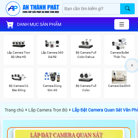
DANH MỤC SẢN PHẨM
Lắp Camera Trọn
Lắp Camera 360
Bộ Camera Full
Camera Bullet
Bộ Ultra HD
Giá Rẻ
Color Dahua
Thân Trụ
Bộ Camera Có
Camera Dùng
Bộ Camera Full
Camera Gia Đình
Báo Đông
Sim 4G
Color
›
›
Trang chủ
Lắp Camera Trọn Bộ
Lắp Đặt Camera Quan Sát Văn Ph