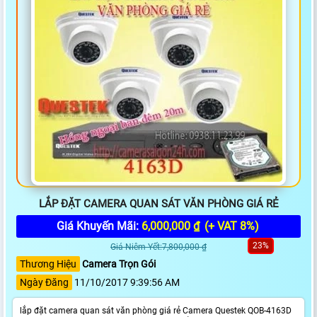
LẮP ĐẶT CAMERA QUAN SÁT VĂN PHÒNG GIÁ RẺ
Giá Khuyến Mãi:
6,000,000 ₫
(+ VAT 8%)
23%
Giá Niêm Yết:7,800,000 ₫
Thương Hiệu
Camera Trọn Gói
Ngày Đăng
11/10/2017 9:39:56 AM
lắp đặt camera quan sát văn phòng giá rẻ Camera Questek QOB-4163D