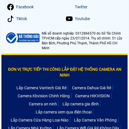
Facebook
Twitter
Tiktok
Youtube
Mã số doanh nghiệp: 0312866570 do Sở Tài Chính
TP.HCM cấp ngày 23/07/2014. Trụ sở chính: 51 Lũy
Bán Bích, Phường Phú Thạnh, Thành Phố Hồ Chí
Minh
ĐƠN VỊ TRỰC TIẾP THI CÔNG LẮP ĐẶT HỆ THỐNG CAMERA AN
NINH
Lắp Camera Vantech Giá Rẻ
Camera Dahua Giá Rẻ
Camera Kbvision Chính Hãng
Camera HIKVISION
Camera an ninh
Lắp camera gia đình
Lắp camera xem qua điện thoại
Lắp Camera Cửa Hàng Loại Nào
Lắp Camera Văn Phòng
Lắp Camera Nhà Xưởng
Lắp Camera Wifi Giá Rẻ Không Dây