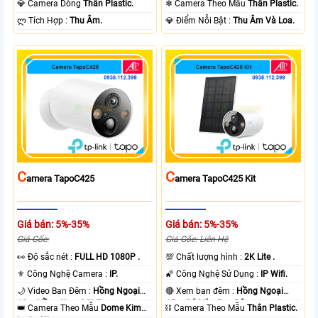
💎 Camera Dòng
Thân Plastic.
❄ Camera Theo Mẫu
Thân Plastic.
️ლ Tích Hợp :
Thu Âm.
️💎 Điểm Nỗi Bật :
Thu Âm Và Loa.
C
C
Amera TapoC425
Amera TapoC425 Kit
Giá bán: 5%-35%
Giá bán: 5%-35%
Giá Gốc:
Giá Gốc: Liên Hệ
️👀 Độ sắc nét :
FULL HD 1080P .
💯 Chất lượng hình :
2K Lite .
⚜️ Công Nghệ Camera :
IP.
🌠 Công Nghệ Sử Dụng :
IP Wifi.
🌙 Video Ban Đêm :
Hồng Ngoại
🔴 Xem ban đêm :
Hồng Ngoại
10m Hồng Ngoại SMD.
15m Có Màu Ban Ðêm.
👑 Camera Theo Mẫu
Dome Kim
⛓ Camera Theo Mẫu
Thân Plastic.