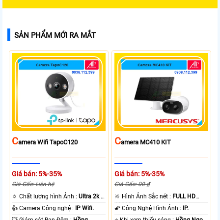
SẢN PHẨM MỚI RA MẮT
C
C
Amera Wifi TapoC120
Amera MC410 KIT
Giá bán: 5%-35%
Giá bán: 5%-35%
Giá Gốc: Liên hệ
Giá Gốc: 00 ₫
🔅 Chất lượng hình Ảnh :
Ultra 2k +
🔆 Hình Ảnh Sắc nét :
FULL HD
.
1080P .
👍 Camera Công nghệ :
IP Wifi.
🌠 Công Nghệ Hình Ảnh :
IP.
💥 Giám sát Ban Đêm :
Hồng
⭐ Khi xem thiếu sáng :
Hồng Ngoại