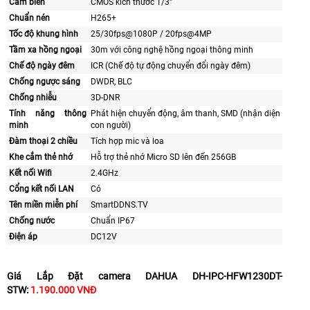
Cảm biến
CMOS kích thước 1/3”
Chuẩn nén
H265+
Tốc độ khung hình
25/30fps@1080P / 20fps@4MP
Tầm xa hồng ngoại
30m với công nghệ hồng ngoại thông minh
Chế độ ngày đêm
ICR (Chế độ tự động chuyển đổi ngày đêm)
Chống ngược sáng
DWDR, BLC
Chống nhiễu
3D-DNR
Tính năng thông
Phát hiện chuyển động, âm thanh, SMD (nhận diện
minh
con người)
Đàm thoại 2 chiều
Tích hợp mic và loa
Khe cắm thẻ nhớ
Hỗ trợ thẻ nhớ Micro SD lên đến 256GB
Kết nối Wifi
2.4GHz
Cổng kết nối LAN
Có
Tên miền miễn phí
SmartDDNS.TV
Chống nước
Chuẩn IP67
Điện áp
DC12V
Giá Lắp Đặt camera DAHUA DH-IPC-HFW1230DT-
STW:
1.190.000 VNĐ