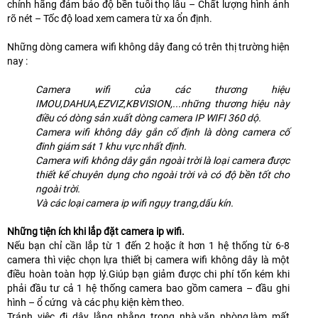
chính hãng đảm bảo độ bền tuổi thọ lâu – Chất lượng hình ảnh
rõ nét – Tốc độ load xem camera từ xa ổn định.
Những dòng camera wifi không dây đang có trên thị trường hiện
nay :
Camera wifi của các thương hiệu
IMOU,DAHUA,EZVIZ,KBVISION,...những thương hiệu này
điều có dòng sản xuất dòng camera IP WIFI 360 dộ.
Camera wifi không dây gắn cố định là dòng camera cố
đinh giám sát 1 khu vực nhất định.
Camera wifi không dây gắn ngoài trời là loại camera được
thiết kế chuyên dụng cho ngoài trời và có độ bền tốt cho
ngoài trời.
Và các loại camera ip wifi ngụy trang,dấu kín.
Những tiện ích khi lắp đặt camera ip wifi.
Nếu bạn chỉ cần lắp từ 1 đến 2 hoặc ít hơn 1 hệ thống từ 6-8
camera thì việc chọn lựa thiết bị camera wifi không dây là một
điều hoàn toàn hợp lý.Giúp bạn giảm được chi phí tốn kém khi
phải đầu tư cả 1 hệ thống camera bao gồm camera – đầu ghi
hình – ổ cứng và các phụ kiện kèm theo.
Tránh việc đi dây lằng nhằng trong nhà,văn phòng,làm mất