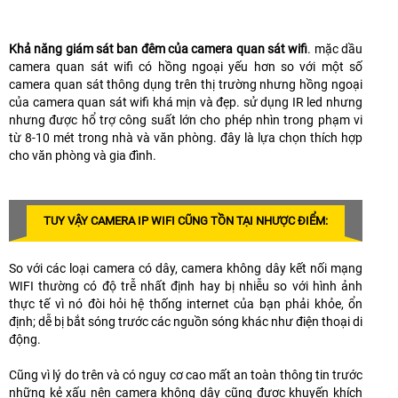
Khả năng giám sát ban đêm của camera quan sát wifi
. mặc dầu
camera quan sát wifi có hồng ngoại yếu hơn so với một số
camera quan sát thông dụng trên thị trường nhưng hồng ngoại
của camera quan sát wifi khá mịn và đẹp. sử dụng IR led nhưng
nhưng được hổ trợ công suất lớn cho phép nhìn trong phạm vi
từ 8-10 mét trong nhà và văn phòng. đây là lựa chọn thích hợp
cho văn phòng và gia đình.
TUY VẬY CAMERA IP WIFI CŨNG TỒN TẠI NHƯỢC ĐIỂM:
So với các loại camera có dây, camera không dây kết nối mạng
WIFI thường có độ trễ nhất định hay bị nhiễu so với hình ảnh
thực tế vì nó đòi hỏi hệ thống internet của bạn phải khỏe, ổn
định; dễ bị bắt sóng trước các nguồn sóng khác như điện thoại di
động.
Cũng vì lý do trên và có nguy cơ cao mất an toàn thông tin trước
những kẻ xấu nên camera không dây cũng được khuyến khích