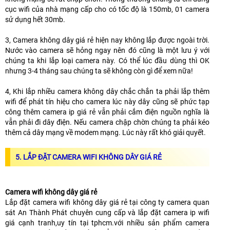
cục wifi của nhà mạng cấp cho có tốc độ là 150mb, 01 camera
sử dụng hết 30mb.
3, Camera không dây giá rẻ hiện nay không lắp được ngoài trời.
Nước vào camera sẽ hỏng ngay nên đó cũng là một lưu ý với
chúng ta khi lắp loại camera này. Có thể lúc đầu dùng thì OK
nhưng 3-4 tháng sau chúng ta sẽ không còn gì để xem nữa!
4, Khi lắp nhiều camera không dây chắc chắn ta phải lắp thêm
wifi để phát tín hiệu cho camera lúc này dây cũng sẽ phức tạp
công thêm camera ip giá rẻ vẫn phải cắm điện nguồn nghĩa là
vẫn phải đi dây điện. Nếu camera chập chờn chúng ta phải kéo
thêm cả dây mạng về modem mạng. Lúc này rất khó giải quyết.
5.
LẮP ĐẶT CAMERA WIFI KHÔNG DÂY GIÁ RẺ
Camera wifi không dây giá rẻ
Lắp đặt camera wifi không dây giá rẻ tại công ty camera quan
sát An Thành Phát chuyên cung cấp và lắp đặt camera ip wifi
giá cạnh tranh,uy tín tại tphcm.với nhiều sản phẩm camera