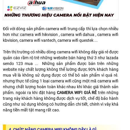
Đối với dòng sản phẩm camera wifi trung cấp thì lựa chọn nhiều
hơn như: camera wifi hikvision , camera wifi dahua , camera wifi
kbvision, camera wifi vantech, camera wifi questek ...
Trên thị trường có nhiều dòng camera wifi không dây giá rẻ được
quản cáo rầm rộ trê những website bán hàng thứ 3 như lazada
sendo 123 mua ... Những sản phẩm được bán trên những
website này chất lượng không thể lường được.90% khách hàng
mua về là không sử dụng được có thể bỏ sản phẩm vì quá rẻ.
nhưng thực tế cũng 1 loại camera wifi cũng một mã camera wifi
nhưng chất lượng hoàn toàn khác nhau khi khác giá thành sản
phẩm. ngoài ra khi đặt hàng
CAMERA WIFI GIÁ RẺ
trên những
trang này khách hàng không được dịch vụ tốt, chế độ bảo hành
cũng như sử dụng không có hướng dẫn chi tiết, chính vì vây khả
năng tiền mất tật mang rất cao.
4.
CHỨC NĂNG CAMERA WIFI KHÔNG DÂY LÀ GÌ.