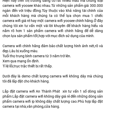
Hiện nay trên thị trường đang có rất nhiều mẫu mã chủng loại
camera wifi yoosee khác nhau.Từ những sản phẩm giá 300.000
ngàn đến với triệu đồng.Tùy thuộc vào khả năng tài chính của
mỗi khách hàng mà chúng ta có thể lựa chọn mua 1 chiếc
camera wifi giá rẻ hay một camera wifi yoosee chính hãng.Ở đây
chúng tôi xin tư vấn một vài lời khuyên để khách hàng hiểu và
nắm rõ hơn 1 sản phẩm camera wifi chính hãng để dễ dàng
chọn lựa sản phẩm tốt,hợp với mục đích sử dụng của mình.
Camera wifi chính hãng đảm bảo chất lượng hình ảnh nét,rõ và
đẹp.Lâu bị xuống màu.
Tuổi thọ trung bình camera từ 3 năm trở lên.
Xem qua mạng ổn định.
Tỉ lệ lỗi,trục trặc thiết bị rất thấp.
Dưới đây là demo chất lượng camera wifi không dây mà chúng
tôi đã lắp đặt cho khách hàng.
Lắp đặt camera wifi An Thành Phát xin tư vấn 1 số dòng sản
phẩm Lắp đặt camera wifi không dây giá rẻ đến những dòng sản
phẩm camera wifi ip không dây chất lượng cao.Phù hợp lắp đặt
camera tại nhà,văn phòng,cửa hàng.