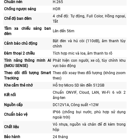
Chuẩn nén
H.265
Chống ngược sáng
HDR
4 chế độ: Tự động, Full Color, Hồng ngoại,
Chế độ ban đêm
Tắt
Tầm xa chiếu sáng ban
Lên đến 56m
đêm
Bật đèn và hú còi (110dB), âm thanh tùy
Cảnh báo chủ động
chỉnh
Đàm thoại 2 chiều
Tích hợp mic và loa, âm thanh to rõ
Tính năng thông minh AI
Phát hiện con người, xe cộ, tùy chỉnh khu
(IMOU SENSE)
vực báo động
Theo dõi đối tượng Smart
Theo dõi xoay theo đối tượng (không zoom
Tracking
theo)
Khe cắm thẻ nhớ
Hỗ trợ Micro SD lên đến 512GB
Chuẩn ONVIF, Cloud, LAN, Wi-Fi 6 với 2
Kết nối
ăng-ten
Nguồn cấp
DC12V1A, Công suất <12W
IP66 (chống bụi nước, phù hợp sử dụng
Chuẩn bảo vệ
ngoài trời)
Vỏ nhựa, nguồn và chân đế đi kèm trong
Chất liệu
hộp
Bảo hành
24 tháng