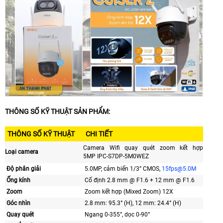
THÔNG SỐ KỸ THUẬT SẢN PHẨM:
THÔNG SỐ KỸ THUẬT
CHI TIẾT
Camera Wifi quay quét zoom kết hợp
Loại camera
5MP IPC-S7DP-5M0WEZ
Độ phân giải
5.0MP, cảm biến 1/3” CMOS,
15fps
@5.0M
Ống kính
Cố định 2.8 mm @ F1.6 + 12 mm @ F1.6
Zoom
Zoom kết hợp (Mixed Zoom) 12X
Góc nhìn
2.8 mm: 95.3° (H), 12 mm: 24.4° (H)
Quay quét
Ngang 0-355°, dọc 0-90°