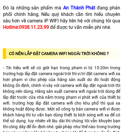
Đó là những sản phẩm mà
An Thành Phát
đang phân
phối chính hãng, Nếu quý khách cần tìm hiểu chuyên
sâu hơn về camera IP WIFI hãy liên hệ với chúng tôi qua
Hotline:0938.11.23.99
để được tư vấn miễn phí nhé.
CÓ NÊN LẮP ĐẶT CAMERA WIFI NGOÀI TRỜI KHÔNG ?
- Tín hiệu wifi sẽ có giới hạn trong pham vi từ 15-20m trong
trường hợp lắp đặt camera ngoài trời thì vị trí đặt camera wifi xa
hơn phạm vi cho phép của hãng sản xuất do đó hoặt động
không ổn định, chính vì vây với camera wifi lắp đặt ngoài trời thì
không nên dùng, Hãng sản xuất camera wifi ngoài trời dùng để
lắp đặt trước cửa nhà nằm trong phạm vi phát wifi của thiết bị
wifi. trường hợp lắp đặt camera wifi cho khu phố thì quá xa
không hoặt động được. Một số công ty bán camera wifi vì được
khách hàng thì tư vấn bạn dùng thiết bị kích sóng wifi xa để có
thể sử dụng. tuy nhiên về lâu dài thì chúng tôi vẫn khuyên bạn
thi công dây để ổn định nhé. giải pháp như thế nào trong trường