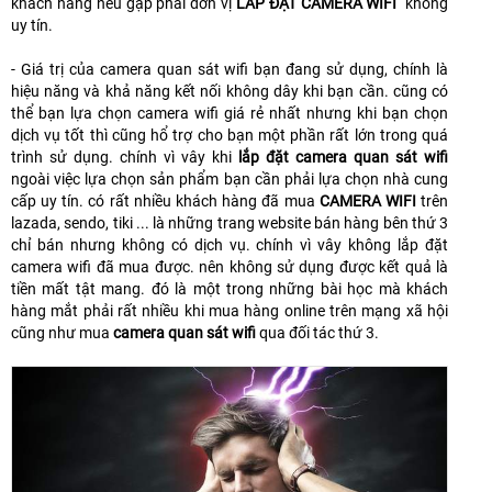
khách hàng nếu gặp phải đơn vị
LẮP ĐẶT CAMERA WIFI
không
uy tín.
- Giá trị của camera quan sát wifi bạn đang sử dụng, chính là
hiệu năng và khả năng kết nối không dây khi bạn cần. cũng có
thể bạn lựa chọn camera wifi giá rẻ nhất nhưng khi bạn chọn
dịch vụ tốt thì cũng hổ trợ cho bạn một phần rất lớn trong quá
trình sử dụng. chính vì vây khi
lắp đặt camera quan sát wifi
ngoài việc lựa chọn sản phẩm bạn cần phải lựa chọn nhà cung
cấp uy tín. có rất nhiều khách hàng đã mua
CAMERA WIFI
trên
lazada, sendo, tiki ... là những trang website bán hàng bên thứ 3
chỉ bán nhưng không có dịch vụ. chính vì vây không lắp đặt
camera wifi đã mua được. nên không sử dụng được kết quả là
tiền mất tật mang. đó là một trong những bài học mà khách
hàng mắt phải rất nhiều khi mua hàng online trên mạng xã hội
cũng như mua
camera quan sát wifi
qua đối tác thứ 3.