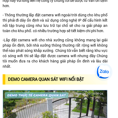
hợp này vui lòng liên hệ công ty chúng tôi để được tư vấn ổn định
hơn.
- Thông thường lắp đặt camera wifi ngoài trời dùng cho khu phố
thì phải đi dây ổn định và sử dụng công nghệ IP để cấu hình kết
nối tập trung cũng như lưu trữ tại chổ sẽ cho ra giải pháp an
toàn cho khu phố. có nhiều trường hợp sẽ tiết kiệm chi phí hơn.
-Lắp đặt camera wifi cho nhà xưởng cũng không mang lại giải
pháp ổn định, bởi nhà xưởng thông thường rất rộng wifi không
thể nào phát sóng khắp xưởng. Chúng tôi vẫn biết rắng khu vực
có sóng wifi thì sẽ lắp đặt được camera wifi nhưng đây Chúng
tôi muốn đưa ra cho khách hàng giải pháp ổn đinh và lâu dài
nhất.
DEMO CAMERA QUAN SÁT WIFI NỔI BẬT