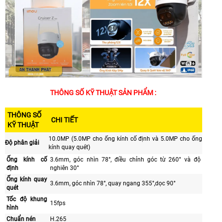
THÔNG SỐ KỸ THUẬT SẢN PHẨM :
THÔNG SỐ
CHI TIẾT
KỸ THUẬT
10.0MP (5.0MP cho ống kính cố định và 5.0MP cho ống
Độ phân giải
kính quay quét)
Ống kính cố
3.6mm, góc nhìn 78°, điều chỉnh góc từ 260° và độ
định
nghiên 30°
Ống kính quay
3.6mm, góc nhìn 78°, quay ngang 355°,dọc 90°
quét
Tốc độ khung
15fps
hình
Chuẩn nén
H.265