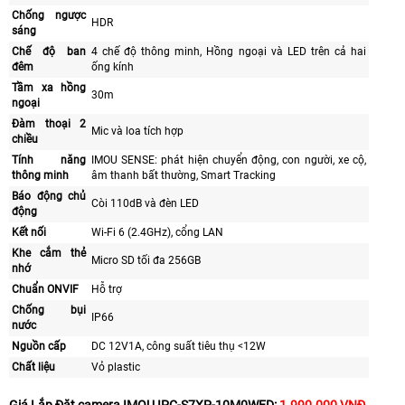
Chống ngược
HDR
sáng
Chế độ ban
4 chế độ thông minh, Hồng ngoại và LED trên cả hai
đêm
ống kính
Tầm xa hồng
30m
ngoại
Đàm thoại 2
Mic và loa tích hợp
chiều
Tính năng
IMOU SENSE: phát hiện chuyển động, con người, xe cộ,
thông minh
âm thanh bất thường, Smart Tracking
Báo động chủ
Còi 110dB và đèn LED
động
Kết nối
Wi-Fi 6 (2.4GHz), cổng LAN
Khe cắm thẻ
Micro SD tối đa 256GB
nhớ
Chuẩn ONVIF
Hỗ trợ
Chống bụi
IP66
nước
Nguồn cấp
DC 12V1A, công suất tiêu thụ <12W
Chất liệu
Vỏ plastic