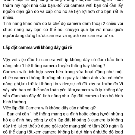
thẩm mỹ ngôi nhà của bạn.Đối với camera wifi bạn chỉ cần lấy
nguồn điện gần đó và cấp cho nó sẽ tiện lợi hơn cho bạn rất là
nhiều.
Tính năng khác nữa đó là chế độ camera đàm thoại 2 chiều với
chức năng này bạn có thể nói chuyện qua lại với nhau giữa
người đang đứng trước camera và người xem camera từ xa.
Lắp đặt camera wifi không dây giá rẻ
Vậy với việc đầu tư camera wifi ip không dây có đảm bảo tính
năng như 1 hệ thống camera truyền thống hay không ?
Camera wifi tích hợp sever bên trong vừa hoạt động như một
chiếc camera thông thường như quay lại hình ảnh vừa có chức
năng ghi,lưu trữ lại thông tin video,sự cố đã xảy ra trước đó.Vì
vậy nên bạn có thể hoàn toàn yên tâm,camera wifi ip không dây
vẫn đảm bảo đầy đủ tính năng như lắp đặt camera trọn bộ bình
bình thường.
Việc lắp đặt Camera wifi không dây cần những gì?
– Bạn chỉ cần 1 hệ thống mạng gia đình hoặc công ty,với những
hộ gia đình hay công ty cần lắp đặt khoảng 3 camera ip không
dây trở lại có thể xử dụng gói cước mạng giá rẻ tầm 200 ngàn là
có thể dụng tốt,xem camera không bị dựt hình ảnh,tốc độ load