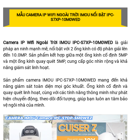
MẪU CAMERA IP WIFI NGOÀI TRỜI IMOU NỔI BẬT IPC-
S7XP-10M0WED
Camera IP Wifi Ngoài Trời IMOU IPC-S7XP-10M0WED
là giải
pháp an ninh mạnh mẽ, nổi bật với 2 ống kính có độ phân giải lên
đến 10.0MP. Sản phẩm kết hợp giữa một ống kính cố định 5MP
và một ống kính quay quét 5MP, cung cấp góc nhìn rộng và khả
năng giám sát linh hoạt.
Sản phẩm camera IMOU IPC-S7XP-10M0WED mang đến khả
năng giám sát toàn diện mọi góc khuất. Ống kính cố định và
quay quét linh hoạt, cùng với các tính năng thông minh như phát
hiện chuyển động, theo dõi đối tượng, giúp bạn luôn an tâm bảo
vệ ngôi nhà của mình.