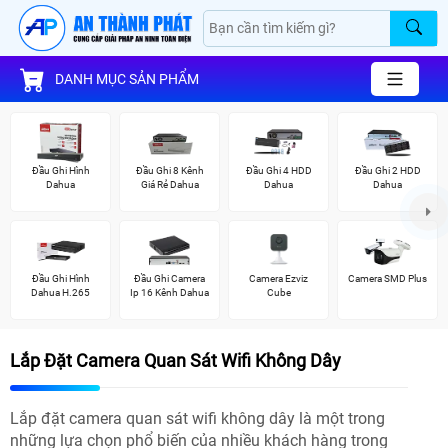
DANH MỤC SẢN PHẨM
Đầu Ghi Hình
Đầu Ghi 8 Kênh
Đầu Ghi 4 HDD
Đầu Ghi 2 HDD
Dahua
Giá Rẻ Dahua
Dahua
Dahua
Đầu Ghi Hình
Đầu Ghi Camera
Camera Ezviz
Camera SMD Plus
Dahua H.265
Ip 16 Kênh Dahua
Cube
Lắp Đặt Camera Quan Sát Wifi Không Dây
Lắp đặt camera quan sát wifi không dây là một trong
những lựa chọn phổ biến của nhiều khách hàng trong