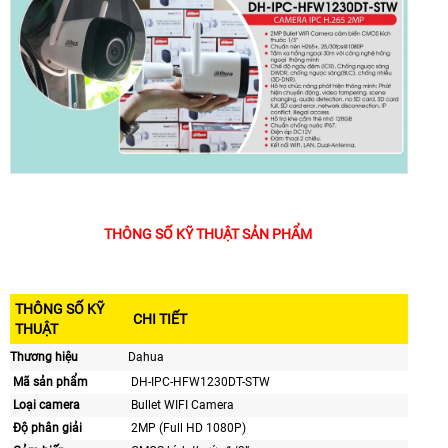
THÔNG SỐ KỸ THUẬT SẢN PHẨM
THÔNG SỐ KỸ
CHI TIẾT
THUẬT
Thương hiệu
Dahua
Mã sản phẩm
DH-IPC-HFW1230DT-STW
Loại camera
Bullet WIFI Camera
Độ phân giải
2MP (Full HD 1080P)