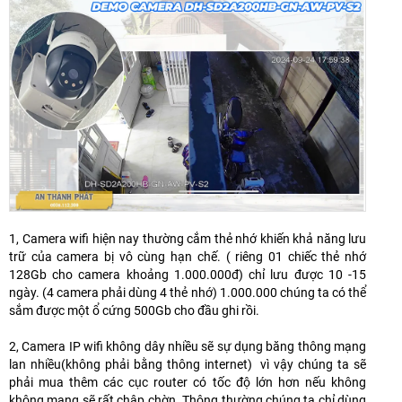
1, Camera wifi hiện nay thường cắm thẻ nhớ khiến khả năng lưu
trữ của camera bị vô cùng hạn chế. ( riêng 01 chiếc thẻ nhớ
128Gb cho camera khoảng 1.000.000đ) chỉ lưu được 10 -15
ngày. (4 camera phải dùng 4 thẻ nhớ) 1.000.000 chúng ta có thể
sắm được một ổ cứng 500Gb cho đầu ghi rồi.
2, Camera IP wifi không dây nhiều sẽ sự dụng băng thông mạng
lan nhiều(không phải bằng thông internet) vì vậy chúng ta sẽ
phải mua thêm các cục router có tốc độ lớn hơn nếu không
không mạng sẽ rất chập chờn. Thông thường chúng ta chỉ dùng