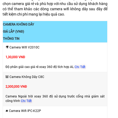
chọn camera giá rẻ và phù hợp với nhu cầu sử dụng khách hàng
có thể tham khảo các dòng camera wifi không dây sau đây để
tiết kiệm chi phí mang lại hiệu quả cao.
CAMERA KHÔNG DÂY
GIÁ LẮP (VNĐ)
THÔNG TIN
🎥 Camera Wifi V2010C
1,30,000 VNĐ
Độ phân giải cao giá rẻ xoay 360 độ tích hợp AL
Chi Tiết
🕍 Camera Không Dây C8C
2,300,000 VNĐ
Camera Ngoài trời xoay 360 độ sử dụng trước cổng nhà giám sát
công trình
Chi Tiết
🛎 Camera Wifi IPC-K22P