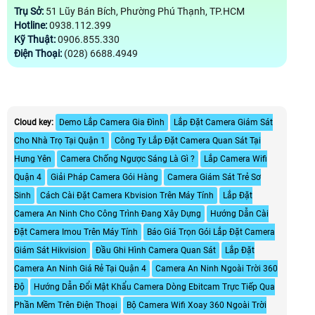
Trụ Sở:
51 Lũy Bán Bích, Phường Phú Thạnh, TP.HCM
Hotline:
0938.112.399
Kỹ Thuật:
0906.855.330
Điện Thoại:
(028) 6688.4949
Cloud key:
Demo Lắp Camera Gia Đình
Lắp Đặt Camera Giám Sát
Cho Nhà Trọ Tại Quận 1
Công Ty Lắp Đặt Camera Quan Sát Tại
Hưng Yên
Camera Chống Ngược Sáng Là Gì ?
Lắp Camera Wifi
Quận 4
Giải Pháp Camera Gói Hàng
Camera Giám Sát Trẻ Sơ
Sinh
Cách Cài Đặt Camera Kbvision Trên Máy Tính
Lắp Đặt
Camera An Ninh Cho Công Trình Đang Xây Dựng
Hướng Dẫn Cài
Đặt Camera Imou Trên Máy Tính
Báo Giá Trọn Gói Lắp Đặt Camera
Giám Sát Hikvision
Đầu Ghi Hình Camera Quan Sát
Lắp Đặt
Camera An Ninh Giá Rẻ Tại Quận 4
Camera An Ninh Ngoài Trời 360
Độ
Hướng Dẫn Đổi Mật Khẩu Camera Dòng Ebitcam Trực Tiếp Qua
Phần Mềm Trên Điện Thoại
Bộ Camera Wifi Xoay 360 Ngoài Trời