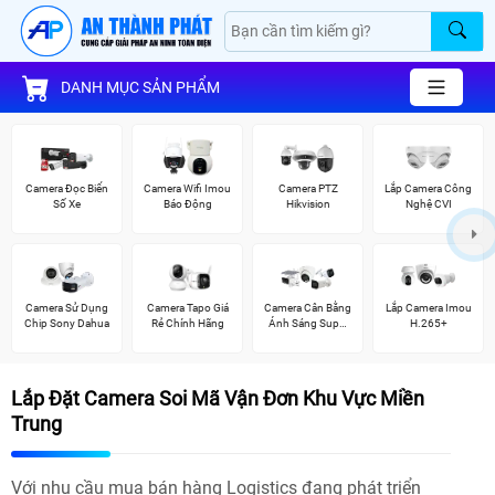
DANH MỤC SẢN PHẨM
Camera Đọc Biển
Camera Wifi Imou
Camera PTZ
Lắp Camera Công
Số Xe
Báo Động
Hikvision
Nghệ CVI
Camera Sử Dụng
Camera Tapo Giá
Camera Cân Bằng
Lắp Camera Imou
Chip Sony Dahua
Rẻ Chính Hãng
Ánh Sáng Super
H.265+
Adapt
Lắp Đặt Camera Soi Mã Vận Đơn Khu Vực Miền
Trung
Với nhu cầu mua bán hàng Logistics đang phát triển