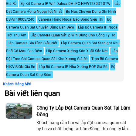
Giá Rẻ
Bộ Kit Camera IP Wifi Dahua DH-IPC-HFW1230DT-STW
Lắp
Đặt Camera Hồng Ngoại Tốt Nhất
Bộ Nas Chuyên Dụng Ghi Hình
DS-AT1000S/240
Camera Hồng Ngoại Báo Động Siêu Thị
Bộ
Camera Quan Sát Chuyên Dùng Ban Đêm
Lắp Bộ Camera IP Ngoài
Trời Thu Âm
Lắp Camera Quan Sát Ip Wifi Dùng Cho Công Ty Hd
Lắp Camera Gia Đình Siêu Nét
Lắp Camera Quan Sát Starlight Khu
Phố Có Màu Ban Đêm
Lắp Camera Xưởng Sản Xuất Sắc Nét
Lắp
Đặt Trọn Gói Camera Quan Sát Kho Xưởng Giá Rẻ
Trọn Bộ Camera
HIKVISION Giá Rẻ
Lắp Bộ Camera IP Nhà Xưởng POE Giá Rẻ
Bộ
Camera Quan Sát Chợ Đêm
Khách Hàng Mới
Bài viết liên quan
Công Ty Lắp Đặt Camera Quan Sát Tại Lâm
Đồng
Khách hàng cần tìm và lắp đặt camera quan sát
uy tín và chất lượng tại Lâm Đồng, thì công ty lắp
đặt camera quan sát chúng tôi xin giới thiệu đến