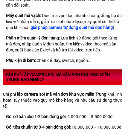
cần đối soát.
Máy quét mã vạch:
Quét mã vận đơn nhanh chóng, đồng bộ dữ
liệu với phần mềm, giảm sai sót nhập liệu.(máy quét có thể bỏ
qua khi chọn
giải pháp camera tự động quét mã đơn hàng
)
Phần mềm quản lý đơn hàng:
Lưu lịch sử đóng gói theo từng
mã đơn, nhập quản lý đơn hoàn, tìm kiếm video theo mã vận
đơn, xuất báo cáo Excel và hỗ trợ tải video trực tiếp.
Phụ kiện đi kèm:
Chân đế, dây, switch, nguồn...
CHI PHÍ LẮP CAMERA SOI MÃ VẬN ĐƠN KHU VỰC MIỀN
TRUNG BAO NHIÊU?
Chi phí
lắp camera soi mã vận đơn khu vực miền Trung
khá linh
hoạt, tùy thuộc vào quy mô kho hàng và nhu cầu sử dụng thực
tế.
Gói cơ bản cho 1-2 bàn đóng gói:
5.000.000 – 8.500.000đ
Gói tiêu chuẩn từ 3-4 bàn đóng gói:
10.000.000 – 16.000.000đ