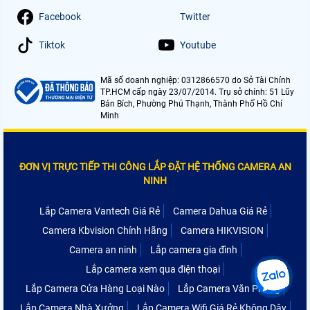
Facebook
Twitter
Tiktok
Youtube
Mã số doanh nghiệp: 0312866570 do Sở Tài Chính
TP.HCM cấp ngày 23/07/2014. Trụ sở chính: 51 Lũy
Bán Bích, Phường Phú Thạnh, Thành Phố Hồ Chí
Minh
ĐƠN VỊ TRỰC TIẾP THI CÔNG LẮP ĐẶT HỆ THỐNG CAMERA AN
NINH
Lắp Camera Vantech Giá Rẻ
Camera Dahua Giá Rẻ
Camera Kbvision Chính Hãng
Camera HIKVISION
Camera an ninh
Lắp camera gia đình
Lắp camera xem qua điện thoại
Lắp Camera Cửa Hàng Loại Nào
Lắp Camera Văn Phòng
Lắp Camera Nhà Xưởng
Lắp Camera Wifi Giá Rẻ Không Dây