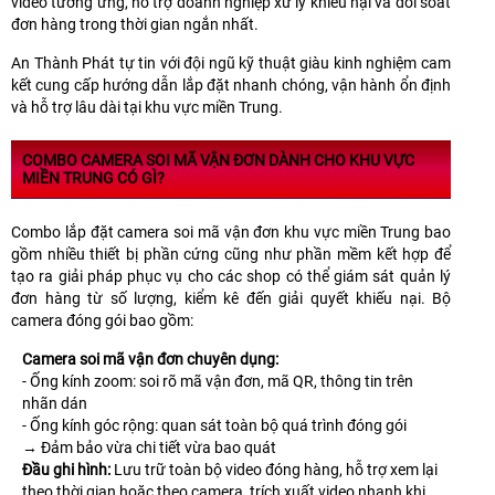
video tương ứng, hỗ trợ doanh nghiệp xử lý khiếu nại và đối soát
đơn hàng trong thời gian ngắn nhất.
An Thành Phát tự tin với đội ngũ kỹ thuật giàu kinh nghiệm cam
kết cung cấp hướng dẫn lắp đặt nhanh chóng, vận hành ổn định
và hỗ trợ lâu dài tại khu vực miền Trung.
COMBO CAMERA SOI MÃ VẬN ĐƠN DÀNH CHO KHU VỰC
MIỀN TRUNG CÓ GÌ?
Combo lắp đặt camera soi mã vận đơn khu vực miền Trung bao
gồm nhiều thiết bị phần cứng cũng như phần mềm kết hợp để
tạo ra giải pháp phục vụ cho các shop có thể giám sát quản lý
đơn hàng từ số lượng, kiểm kê đến giải quyết khiếu nại. Bộ
camera đóng gói bao gồm:
Camera soi mã vận đơn chuyên dụng:
- Ống kính zoom: soi rõ mã vận đơn, mã QR, thông tin trên
nhãn dán
- Ống kính góc rộng: quan sát toàn bộ quá trình đóng gói
→ Đảm bảo vừa chi tiết vừa bao quát
Đầu ghi hình:
Lưu trữ toàn bộ video đóng hàng, hỗ trợ xem lại
theo thời gian hoặc theo camera, trích xuất video nhanh khi