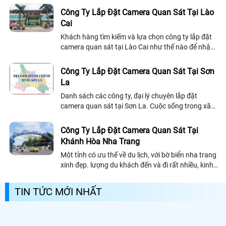
khách hàng danh sách một số công...
Công Ty Lắp Đặt Camera Quan Sát Tại Lào
Cai
Khách hàng tìm kiếm và lựa chọn công ty lắp đặt
camera quan sát tại Lào Cai như thế nào để nhận
được sự uy tín và chuyên nghiệp nhất. Công ty lắp
đặt camera quan sát chúng tôi...
Công Ty Lắp Đặt Camera Quan Sát Tại Sơn
La
Danh sách các công ty, đại lý chuyên lắp đặt
camera quan sát tại Sơn La. Cuộc sống trong xã
hội mà hiện tượng trộm cắp, cướp giật, gian lận. .
Công Ty Lắp Đặt Camera Quan Sát Tại
Khánh Hòa Nha Trang
Một tỉnh có ưu thế về du lịch, với bờ biển nha trang
xinh đẹp. lượng du khách đến và đi rất nhiều, kinh
doanh mua bán thuận lợi. Đi kèm với đó thì cũng
có ảnh hưởng tiêu cực khi...
TIN TỨC MỚI NHẤT