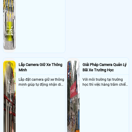
Lắp Camera Giữ Xe Thông
Giải Pháp Camera Quản Lý
Minh
Bãi Xe Trường Học
Lắp đặt camera giữ xe thông
Với môi trường tại trường
minh giúp tự động nhận diện
học thì việc hàng trăm chiếc
biển số nâng cao tính bảo
xe vào trường cùng lúc vậy
mật tài sản giảm thiểu tình
nên việc quản lý và đảm báo
trạng ùn tắc tại cửa ra vào
số lượng xe vào một lần là
và cắt giảm chi phí thuê
điều cực kì khó để quản lý,
nhân viên giữ xe
vậy nên việc áp dụng giải
pháp camera quản lý bãi xe
trường học sẽ cực kì đáng
đầu tư giúp nhanh chóng
giải quyết vấn đề này