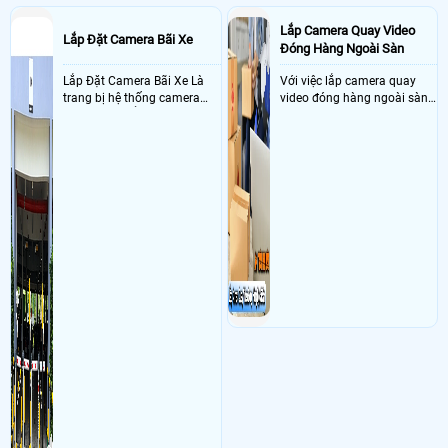
Lắp Camera Quay Video
Lắp Đặt Camera Bãi Xe
Đóng Hàng Ngoài Sàn
Lắp Đặt Camera Bãi Xe Là
Với việc lắp camera quay
trang bị hệ thống camera
video đóng hàng ngoài sàn
nhận diện biển số tại khu
thì đây là một giải pháp
vực cổng của các bãi giữ xe
camera cực kì cần thiết cho
kết hợp với phần mềm quản
các shop kinh doanh online
lý để ghi nhận lượt xe ra vào
đều nên sử dụng để có thể
chụp hình thông tin xe và
bảo vệ quyền lợi shop tránh
biển số lưu trực tiếp về máy
được các tình trạng bị đánh
tinh trạm để nhân viên tiện
mất cắp hàng hóa
đối soát, tính tiền xe xe ra
khỏi bãi