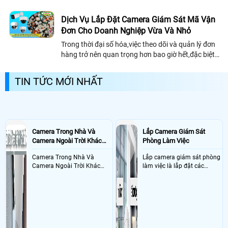
đến sức hút truyền thông nhờ dịch vụ livestream
từ camera giám sát
Dịch Vụ Lắp Đặt Camera Giám Sát Mã Vận
Đơn Cho Doanh Nghiệp Vừa Và Nhỏ
Trong thời đại số hóa,việc theo dõi và quản lý đơn
hàng trở nên quan trọng hơn bao giờ hết,đặc biệt
đối với các doanh nghiệp vừa và nhỏ. Dịch vụ lắp
đặt camera giám sát mã vận đơn không chỉ giúp
TIN TỨC MỚI NHẤT
kiểm soát hàng hóa chặt chẽ mà còn tối ưu hóa
quy trình vận hành, giảm thất thoát và nâng cao
trải nghiệm khách hàng
Camera Trong Nhà Và
Lắp Camera Giám Sát
Camera Ngoài Trời Khác
Phòng Làm Việc
Nhau Như Thế Nào
Camera Trong Nhà Và
Lắp camera giám sát phòng
Camera Ngoài Trời Khác
làm việc là lắp đặt các
Nhau ở tính năng chống
camera ghi hình ảnh sắc nét
nước và chống bụi của
và âm thanh trong phòng
camera
làm việc với mục đích giám
sát quá trình làm việc của
nhân viên, bảo vệ tài sản,
theo dõi an ninh trong thời
gian thực qua điện thoại