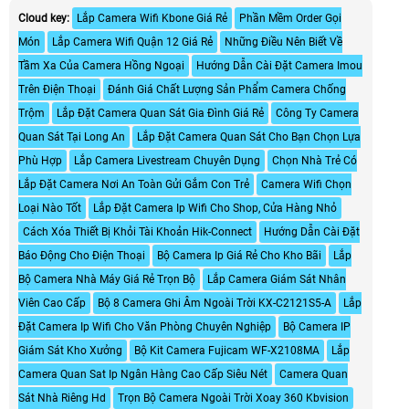
Cloud key:
Lắp Camera Wifi Kbone Giá Rẻ
Phần Mềm Order Gọi
Món
Lắp Camera Wifi Quận 12 Giá Rẻ
Những Điều Nên Biết Về
Tầm Xa Của Camera Hồng Ngoại
Hướng Dẫn Cài Đặt Camera Imou
Trên Điện Thoại
Đánh Giá Chất Lượng Sản Phẩm Camera Chống
Trộm
Lắp Đặt Camera Quan Sát Gia Đình Giá Rẻ
Công Ty Camera
Quan Sát Tại Long An
Lắp Đặt Camera Quan Sát Cho Bạn Chọn Lựa
Phù Hợp
Lắp Camera Livestream Chuyên Dụng
Chọn Nhà Trẻ Có
Lắp Đặt Camera Nơi An Toàn Gửi Gắm Con Trẻ
Camera Wifi Chọn
Loại Nào Tốt
Lắp Đặt Camera Ip Wifi Cho Shop, Cửa Hàng Nhỏ
Cách Xóa Thiết Bị Khỏi Tài Khoản Hik-Connect
Hướng Dẫn Cài Đặt
Báo Động Cho Điện Thoại
Bộ Camera Ip Giá Rẻ Cho Kho Bãi
Lắp
Bộ Camera Nhà Máy Giá Rẻ Trọn Bộ
Lắp Camera Giám Sát Nhân
Viên Cao Cấp
Bộ 8 Camera Ghi Âm Ngoài Trời KX-C2121S5-A
Lắp
Đặt Camera Ip Wifi Cho Văn Phòng Chuyên Nghiệp
Bộ Camera IP
Giám Sát Kho Xưởng
Bộ Kit Camera Fujicam WF-X2108MA
Lắp
Camera Quan Sat Ip Ngân Hàng Cao Cấp Siêu Nét
Camera Quan
Sát Nhà Riêng Hd
Trọn Bộ Camera Ngoài Trời Xoay 360 Kbvision