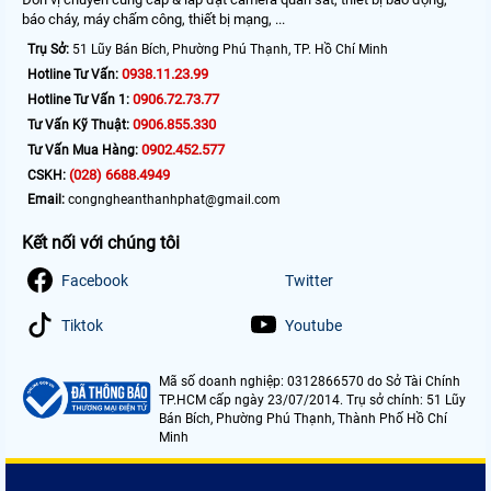
báo cháy, máy chấm công, thiết bị mạng, ...
Trụ Sở:
51 Lũy Bán Bích, Phường Phú Thạnh, TP. Hồ Chí Minh
0938.11.23.99
Hotline Tư Vấn:
0906.72.73.77
Hotline Tư Vấn 1:
0906.855.330
Tư Vấn Kỹ Thuật:
0902.452.577
Tư Vấn Mua Hàng:
(028) 6688.4949
CSKH:
Email:
congngheanthanhphat@gmail.com
Kết nối với chúng tôi
Facebook
Twitter
Tiktok
Youtube
Mã số doanh nghiệp: 0312866570 do Sở Tài Chính
TP.HCM cấp ngày 23/07/2014. Trụ sở chính: 51 Lũy
Bán Bích, Phường Phú Thạnh, Thành Phố Hồ Chí
Minh