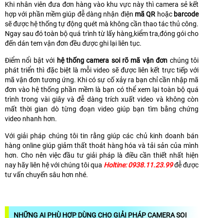
Khi nhân viên đưa đơn hàng vào khu vực này thì camera sẻ kết
hợp với phần mềm giúp đễ dàng nhận điện
mã QR
hoặc
barcode
sẽ được hệ thống tự động quét mà không cần thao tác thủ công.
Ngay sau đó toàn bộ quá trình từ lấy hàng,kiểm tra,đóng gói cho
đến dán tem vận đơn đều được ghi lại liên tục.
Điểm nổi bật với
hệ thống camera soi rõ mã vận đơn
chúng tôi
phát triển thì đặc biệt là mỗi video sẽ được liên kết trực tiếp với
mã vận đơn tương ứng. Khi có sự cố xảy ra bạn chỉ cần nhập mã
đơn vào hệ thống phần mềm là bạn có thể xem lại toàn bộ quá
trình trong vài giây và đễ dàng trích xuất video và không còn
mất thời gian dò từng đoạn video giúp bạn tìm bằng chứng
video nhanh hơn.
Với giải pháp chúng tôi tin rằng giúp các chủ kinh doanh bán
hàng online giúp giảm thất thoát hàng hóa và tải sản của mình
hơn. Cho nên việc đầu tư giải pháp là điều cần thiết nhất hiện
nay hãy liên hệ với chúng tôi qua
Holtine: 0938.11.23.99
đễ được
tư vấn chuyến sâu hơn nhé.
NHỮNG AI PHÙ HỢP DÙNG CHO GIẢI PHÁP CAMERA SOI