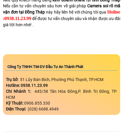
Nếu quý khách hàng dang
kinh doanh online
tại
tỉnh Đồng Tháp
Nếu cần tư vấn chuyên sâu hơn về giải pháp
Camera soi rõ mã
Holine
vận đơn tại Đồng Tháp
này hãy liên hệ với chúng tôi qua
:0938.11.23.99
để được tư vấn chuyên sâu và nhận được ưu đãi
giá tôt hơn nhé! .
Công Ty TNHH TM-DV Đầu Tư An Thành Phát
Trụ Sở:
51 Lũy Bán Bích, Phường Phú Thạnh, TP.HCM
Hotline: 0938.11.23.99
Chi Nhánh 1:
445/38 Tân Hòa Đông,P. Bình Trị Đông, TP.
HCM
Kỹ Thuật:
0906.855.330
Điện Thoại:
(028) 6688.4949