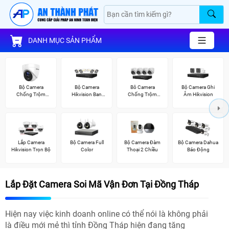
DANH MỤC SẢN PHẨM
Bộ Camera
Bộ Camera
Bô Camera
Bộ Camera Ghi
Chống Trộm
Hikvision Ban
Chống Trộm
Âm Hikvision
Hikvision
Đêm Có Màu
Hikvision
Lắp Camera
Bộ Camera Full
Bộ Camera Đàm
Bộ Camera Dahua
Hikvision Trọn Bộ
Color
Thoại 2 Chiều
Báo Động
Lắp Đặt Camera Soi Mã Vận Đơn Tại Đồng Tháp
Hiện nay việc kinh doanh online có thể nói là không phải
là điều mới mẻ thì tỉnh Đồng Tháp hiện đang tăng