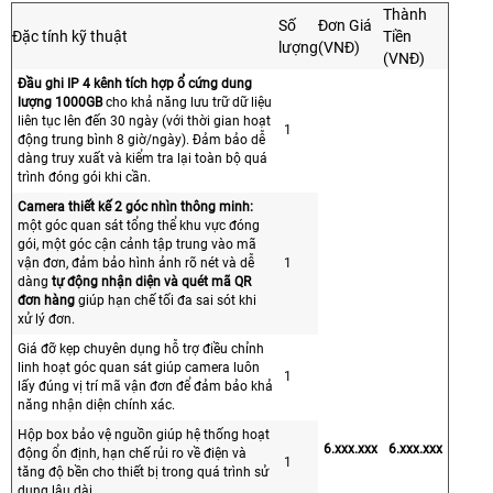
Thành
Số
Đơn Giá
Đặc tính kỹ thuật
Tiền
lượng
(VNĐ)
(VNĐ)
Đầu ghi IP 4 kênh tích hợp ổ cứng dung
lượng 1000GB
cho khả năng lưu trữ dữ liệu
liên tục lên đến 30 ngày (với thời gian hoạt
1
động trung bình 8 giờ/ngày). Đảm bảo dễ
dàng truy xuất và kiểm tra lại toàn bộ quá
trình đóng gói khi cần.
Camera thiết kế 2 góc nhìn thông minh:
một góc quan sát tổng thể khu vực đóng
gói, một góc cận cảnh tập trung vào mã
vận đơn, đảm bảo hình ảnh rõ nét và dễ
1
dàng
tự động nhận diện và quét mã QR
đơn hàng
giúp hạn chế tối đa sai sót khi
xử lý đơn.
Giá đỡ kẹp chuyên dụng hỗ trợ điều chỉnh
linh hoạt góc quan sát giúp camera luôn
1
lấy đúng vị trí mã vận đơn để đảm bảo khả
năng nhận diện chính xác.
Hộp box bảo vệ nguồn giúp hệ thống hoạt
6.xxx.xxx
6.xxx.xxx
động ổn định, hạn chế rủi ro về điện và
1
tăng độ bền cho thiết bị trong quá trình sử
dụng lâu dài.