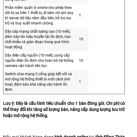
Phần mềm quản lý online cho phép theo
dõi từ xa trên 1 thiết bị, đi kèm chi phí duy
1
trì server dữ liệu năm đầu tiên, hỗ trợ lưu
trữ và truy xuất nhanh chóng.
Dây cáp mạng chất lượng cao (10 mét),
đảm bảo tín hiệu truyền tải ổn định, hạn
10
chế nhiễu và gián đoạn trong quá trình
hoạt động.
Dây điện cấp nguồn (10 mét), cung cấp
nguồn điện ổn định cho toàn bộ hệ thống
10
camera vận hành liên tục.
Switch chia mạng 5 cổng giúp kết nối và
mở rộng hệ thống thiết bị một cách linh
1
hoạt, đảm bảo khả năng vận hành ổn
định.
Lưu ý: Đây là cấu hình tiêu chuẩn cho 1 bàn đóng gói. Chi phí có
thể thay đổi khi tăng số lượng bàn, nâng cấp dung lượng lưu trữ
hoặc mở rộng hệ thống.