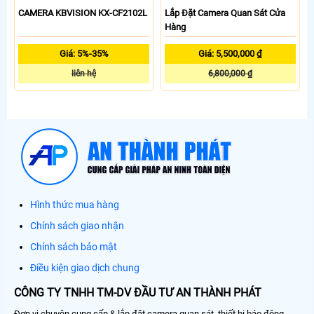
CAMERA KBVISION KX-CF2102L
Lắp Đặt Camera Quan Sát Cửa
Hàng
Giá: 5%-35%
Giá: 5,500,000 ₫
liên hệ
6,800,000 ₫
Hình thức mua hàng
Chính sách giao nhận
Chính sách bảo mật
Điều kiện giao dịch chung
CÔNG TY TNHH TM-DV ĐẦU TƯ AN THÀNH PHÁT
Đơn vị chuyên cung cấp & lắp đặt camera quan sát, thiết bị báo động,