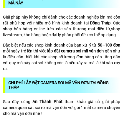
MÃ NÀY
Giải pháp này không chỉ dành cho các doanh nghiệp lớn mà còn
rất phù hợp với nhiều mô hình kinh doanh tại
Đồng Tháp
. Các
shop bán hàng online trên các sàn thương mại điện tử,shop
livestream, kho hàng hoặc đại lý phân phối đều có thể áp dụng.
Đặc biệt nếu các shop kinh doanh của bạn xử lý từ
50–100 đơn
mỗi ngày trở lên thì việc
lắp đặt camera soi mã vận đơn
gần như
là điều cần thiết khi các shop số lượng đơn hàng càn tăng dần
với quy mô này sai sót không còn là nếu xảy ra mà là khi nào xảy
ra.
CHI PHÍ LẮP ĐẶT CAMERA SOI MÃ VẬN ĐƠN TẠI ĐỒNG
THÁP
Sau đây cùng
An Thành Phát
tham khảo giá cả giải pháp
camera quan sát soi rõ mã vận đơn với gói 1 mắt camera chuyên
cho mã vận đơn nhé !