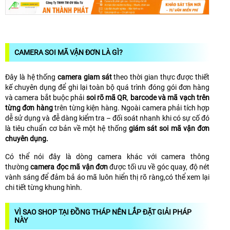
CAMERA SOI MÃ VẬN ĐƠN LÀ GÌ?
Đây là hệ thống
camera giam sát
theo thời gian thực được thiết
kế chuyên dụng để ghi lại toàn bộ quá trình đóng gói đơn hàng
và camera bắt buộc phải
soi rõ mã QR
,
barcode và mã vạch trên
từng đơn hàng
trên từng kiện hàng. Ngoài camera phải tích hợp
dễ sử dụng và đễ dàng kiểm tra – đối soát nhanh khi có sự cố đó
là tiêu chuẩn cơ bản về một hệ thống
giám sát soi mã vận đơn
chuyên dụng.
Có thể nói đây là dòng camera khác với camera thông
thường
camera đọc mã vận đơn
được tối ưu về góc quay, độ nét
vành sáng để đảm bả áo mã luôn hiển thị rõ ràng,có thể xem lại
chi tiết từng khung hình.
VÌ SAO SHOP TẠI ĐỒNG THÁP NÊN LẮP ĐẶT GIẢI PHÁP
NÀY