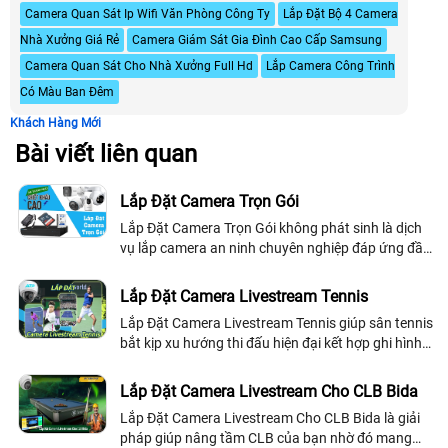
Camera Quan Sát Ip Wifi Văn Phòng Công Ty
Lắp Đặt Bộ 4 Camera
Nhà Xưởng Giá Rẻ
Camera Giám Sát Gia Đình Cao Cấp Samsung
Camera Quan Sát Cho Nhà Xưởng Full Hd
Lắp Camera Công Trình
Có Màu Ban Đêm
Khách Hàng Mới
Bài viết liên quan
Lắp Đặt Camera Trọn Gói
Lắp Đặt Camera Trọn Gói không phát sinh là dịch
vụ lắp camera an ninh chuyên nghiệp đáp ứng đầy
đủ quy trình từ tiếp nhận thông tin, tư vấn, khảo
sát, lắp đặt, setup hệ thống camera, hướng dẫn sử
Lắp Đặt Camera Livestream Tennis
dụng, bàn giao thiết bị, bảo hành và hỗ trợ kỹ
Lắp Đặt Camera Livestream Tennis giúp sân tennis
thuật
bắt kịp xu hướng thi đấu hiện đại kết hợp ghi hình
phát trực tiếp lên mạng xa hội như facebook hoặc
youtube và khả năng check VAR ngay tại sân
Lắp Đặt Camera Livestream Cho CLB Bida
Lắp Đặt Camera Livestream Cho CLB Bida là giải
pháp giúp nâng tầm CLB của bạn nhờ đó mang