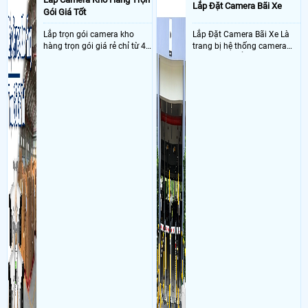
Lắp Đặt Camera Bãi Xe
Gói Giá Tốt
Lắp trọn gói camera kho
Lắp Đặt Camera Bãi Xe Là
hàng trọn gói giá rẻ chỉ từ 4
trang bị hệ thống camera
triệu đồng sở hữu ngày trọn
nhận diện biển số tại khu
bộ gồm 4 camera, 1 đầu ghi
vực cổng của các bãi giữ xe
hình, ổ cứng, switch mang
kết hợp với phần mềm quản
đến giải pháp giám sát kho
lý để ghi nhận lượt xe ra vào
hàng 24/7 ổn định với độ
chụp hình thông tin xe và
sắc nét cao
biển số lưu trực tiếp về máy
tinh trạm để nhân viên tiện
đối soát, tính tiền xe xe ra
khỏi bãi