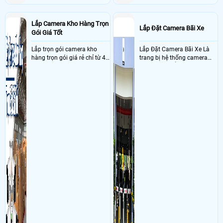
Lắp Camera Kho Hàng Trọn
Lắp Đặt Camera Bãi Xe
Gói Giá Tốt
Lắp trọn gói camera kho
Lắp Đặt Camera Bãi Xe Là
hàng trọn gói giá rẻ chỉ từ 4
trang bị hệ thống camera
triệu đồng sở hữu ngày trọn
nhận diện biển số tại khu
bộ gồm 4 camera, 1 đầu ghi
vực cổng của các bãi giữ xe
hình, ổ cứng, switch mang
kết hợp với phần mềm quản
đến giải pháp giám sát kho
lý để ghi nhận lượt xe ra vào
hàng 24/7 ổn định với độ
chụp hình thông tin xe và
sắc nét cao
biển số lưu trực tiếp về máy
tinh trạm để nhân viên tiện
đối soát, tính tiền xe xe ra
khỏi bãi