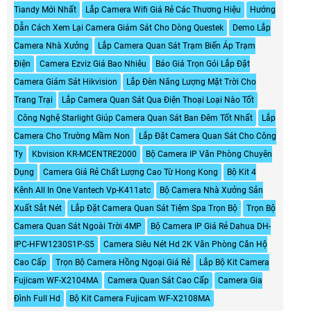
Tiandy Mới Nhất
Lắp Camera Wifi Giá Rẻ Các Thương Hiệu
Hướng
Dẫn Cách Xem Lại Camera Giám Sát Cho Dòng Questek
Demo Lắp
Camera Nhà Xưởng
Lắp Camera Quan Sát Trạm Biến Áp Trạm
Điện
Camera Ezviz Giá Bao Nhiêu
Báo Giá Trọn Gói Lắp Đặt
Camera Giám Sát Hikvision
Lắp Đèn Năng Lượng Mặt Trời Cho
Trang Trại
Lắp Camera Quan Sát Qua Điện Thoại Loại Nào Tốt
Công Nghệ Starlight Giúp Camera Quan Sát Ban Đêm Tốt Nhất
Lắp
Camera Cho Trường Mầm Non
Lắp Đặt Camera Quan Sát Cho Công
Ty
Kbvision KR-MCENTRE2000
Bộ Camera IP Văn Phòng Chuyên
Dụng
Camera Giá Rẻ Chất Lượng Cao Từ Hong Kong
Bộ Kit 4
Kênh All In One Vantech Vp-K411atc
Bộ Camera Nhà Xưởng Sản
Xuất Sắt Nét
Lắp Đặt Camera Quan Sát Tiệm Spa Trọn Bộ
Trọn Bộ
Camera Quan Sát Ngoài Trời 4MP
Bộ Camera IP Giá Rẻ Dahua DH-
IPC-HFW1230S1P-S5
Camera Siêu Nét Hd 2K Văn Phòng Căn Hộ
Cao Cấp
Trọn Bộ Camera Hồng Ngoại Giá Rẻ
Lắp Bộ Kit Camera
Fujicam WF-X2104MA
Camera Quan Sát Cao Cấp
Camera Gia
Đình Full Hd
Bộ Kit Camera Fujicam WF-X2108MA