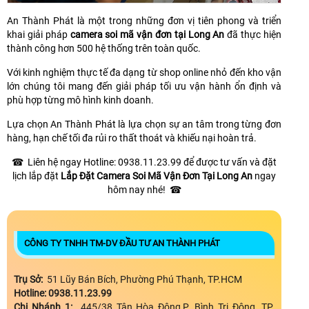
An Thành Phát là một trong những đơn vị tiên phong và triển
khai giải pháp
camera soi mã vận đơn tại Long An
đã thực hiện
thành công hơn 500 hệ thống trên toàn quốc.
Với kinh nghiệm thực tế đa dạng từ shop online nhỏ đến kho vận
lớn chúng tôi mang đến giải pháp tối ưu vận hành ổn định và
phù hợp từng mô hình kinh doanh.
Lựa chọn An Thành Phát là lựa chọn sự an tâm trong từng đơn
hàng, hạn chế tối đa rủi ro thất thoát và khiếu nại hoàn trả.
☎ Liên hệ ngay Hotline: 0938.11.23.99 để được tư vấn và đặt
lịch lắp đặt
Lắp Đặt Camera Soi Mã Vận Đơn Tại Long An
ngay
hôm nay nhé! ☎
CÔNG TY TNHH TM-DV ĐẦU TƯ AN THÀNH PHÁT
Trụ Sở:
51 Lũy Bán Bích, Phường Phú Thạnh, TP.HCM
Hotline: 0938.11.23.99
Chi Nhánh 1:
445/38 Tân Hòa Đông,P. Bình Trị Đông, TP.