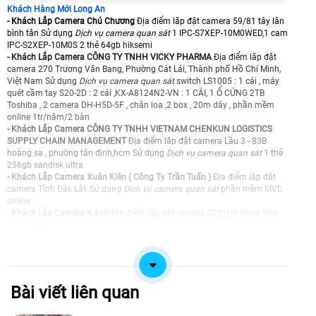
Khách Hàng Mới Long An
- Khách Lắp Camera Chú Chương
Địa điểm lăp đặt camera 59/81 tây lân
bình tân Sử dụng
Dịch vụ camera quan sát
1 IPC-S7XEP-10M0WED,1 cam
IPC-S2XEP-10M0S 2 thẻ 64gb hiksemi
- Khách Lắp Camera CÔNG TY TNHH VICKY PHARMA
Địa điểm lăp đặt
camera 270 Trương Văn Bang, Phường Cát Lái, Thành phố Hồ Chí Minh,
Việt Nam Sử dụng
Dịch vụ camera quan sát
switch LS1005 : 1 cái , máy
quét cầm tay S20-2D : 2 cái ,KX-A8124N2-VN : 1 CÁI, 1 Ổ CỨNG 2TB
Toshiba , 2 camera DH-H5D-5F , chân loa ,2 box , 20m dây , phần mềm
online 1tr/năm/2 bàn
- Khách Lắp Camera CÔNG TY TNHH VIETNAM CHENKUN LOGISTICS
SUPPLY CHAIN MANAGEMENT
Địa điểm lăp đặt camera Lầu 3 - 83B
hoàng sa , phường tân định,hcm Sử dụng
Dịch vụ camera quan sát
1 thẻ
256gb sandisk ultra
- Khách Lắp Camera Xuân Kiên ( Công Ty Trần Tuấn )
Địa điểm lăp đặt
camera Tỉnh Đăk Lăk Sử dụng
Dịch vụ camera quan sát
phần mềm MVD
online
- Khách Lắp Camera a Anh
Địa điểm lăp đặt camera 270/1/12Hoà Hảo,
Vườn Lài Sử dụng
Dịch vụ camera quan sát
1 cam dahua DH-H3AE, 1 thẻ
64GB dahua
- Khách Lắp Camera
Địa điểm lăp đặt camera 173/170/2 An Dương
Vương, An Lạc, Bình Tân Sử dụng
Dịch vụ camera quan sát
CS-H8c 3MP
1cai , the nho 32g MY 1cai
- Khách Lắp Camera Lầu 3, ban quản lý chợ Nga
Địa điểm lăp đặt camera
Bài viết liên quan
328 võ văn kiệt, phường cầu ông lãnh Sử dụng
Dịch vụ camera quan sát
2 KX-AD2111CN-A-VN, 2 bộ chia POE Netis