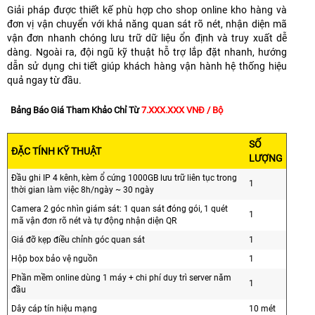
Giải pháp được thiết kế phù hợp cho shop online kho hàng và
đơn vị vận chuyển với khả năng quan sát rõ nét, nhận diện mã
vận đơn nhanh chóng lưu trữ dữ liệu ổn định và truy xuất dễ
dàng. Ngoài ra, đội ngũ kỹ thuật hỗ trợ lắp đặt nhanh, hướng
dẫn sử dụng chi tiết giúp khách hàng vận hành hệ thống hiệu
quả ngay từ đầu.
Bảng Báo Giá Tham Khảo Chỉ Từ
7.XXX.XXX VNĐ / Bộ
SỐ
ĐẶC TÍNH KỸ THUẬT
LƯỢNG
Đầu ghi IP 4 kênh, kèm ổ cứng 1000GB lưu trữ liên tục trong
1
thời gian làm việc 8h/ngày ~ 30 ngày
Camera 2 góc nhìn giám sát: 1 quan sát đóng gói, 1 quét
1
mã vận đơn rõ nét và tự động nhận diện QR
Giá đỡ kẹp điều chỉnh góc quan sát
1
Hộp box bảo vệ nguồn
1
Phần mềm online dùng 1 máy + chi phí duy trì server năm
1
đầu
Dây cáp tín hiệu mạng
10 mét