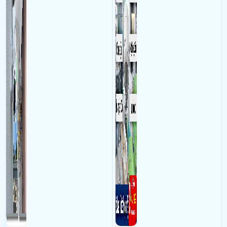
64bit Eng lntl 1pk DSP OEi DVD (FQC-10528), 03 Phần mềm Microsoft
nhân viên, bảo vệ tài sản,
365 Apps for business (1 phần mềm/1 User dùng cho 5 thiết bị máy tính)
theo dõi an ninh trong thời
, 01 Phần mềm diệt virus Kaspersky Standard (dùng cho 1 thiết bị)
gian thực qua điện thoại
- Khách Lắp Camera
Địa điểm lăp đặt camera 6/38 nguyễn nhữ lãm , tân
hoặc máy tính từ xa
phú Sử dụng
Dịch vụ camera quan sát
1 thẻ 32gb v.has
- Khách Lắp Camera Lẩu Bò Trăm Rưỡi
Địa điểm lăp đặt camera 107 lê
đức thọ 107, Phường 17, quận Gò Vấp, Hồ Chí Minh Sử dụng
Dịch vụ
camera quan sát
lắp thêm 1 cam KX-AD2111CN-A-VN,đi lại cam ,wifi trên
lầu
- Khách Lắp Camera Tôn An Lập
Địa điểm lăp đặt camera 1275B Ql1A,
P.An Lạc, Q.Bình Tân, Sử dụng
Dịch vụ camera quan sát
Nguon dau ghi
12v 6A 1cai
- Khách Lắp Camera CÔNG TY TNHH ĐỘNG LƯỢNG VIỆT NAM
Địa điểm
lăp đặt camera 39A đường số 4, làng báo chí, thủ đức Sử dụng
Dịch vụ
camera quan sát
Camera yoosee 2 mắt Q42 : 4 cái, 4 thẻ nhớ 32g viethas
, 1 hup 4G MR400
- Khách Lắp Camera Ngọc Quách
Địa điểm lăp đặt camera 633 kinh
dương vương,an lạc,hcm Sử dụng
Dịch vụ camera quan sát
1 đầu ghi KX-
7108aI-VN ,ổ cứng 2T tsb dss