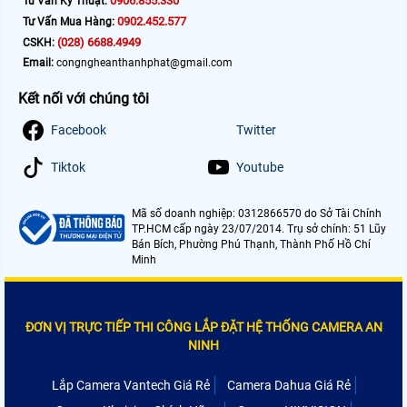
0906.855.330
Tư Vấn Kỹ Thuật:
0902.452.577
Tư Vấn Mua Hàng:
(028) 6688.4949
CSKH:
Email:
congngheanthanhphat@gmail.com
Kết nối với chúng tôi
Facebook
Twitter
Tiktok
Youtube
Mã số doanh nghiệp: 0312866570 do Sở Tài Chính
TP.HCM cấp ngày 23/07/2014. Trụ sở chính: 51 Lũy
Bán Bích, Phường Phú Thạnh, Thành Phố Hồ Chí
Minh
ĐƠN VỊ TRỰC TIẾP THI CÔNG LẮP ĐẶT HỆ THỐNG CAMERA AN
NINH
Lắp Camera Vantech Giá Rẻ
Camera Dahua Giá Rẻ