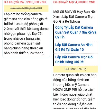
Giá Khuyến Mại: 3,900,000 VNĐ
Giá Khuyến Mại: 4,900,000 VNĐ
Giá Bán: 5,900,000 VNĐ
Một Số Bài Viết Hay Bạn Nên
Lắp đặt hệ thống camera
Xem : Lắp Đặt Camera Trọn
giám sát cho cửa hàng giá rẻ
Gói Giá Rẻ Tphcm
full hd 1080p,độ phân giải
Công Ty Lắp Đặt Camera
2.0mp.với thiết kệ dạng dome
Quan Sát Quận 7 Giá Rẻ Và
nhỏ gọn phàu hợp lắp đặt
Uy Tín
trong nhà,cửa hàng,văn
phòng.camera quan sát
Lắp Đặt Camera An Ninh
hàng chính hãng thời gian
Giá Rẻ Tại Quận 10
bảo hành thiết bị 24 tháng,
Lắp Đặt Camera Trọn Gói
Chính Hãng Giá Rẻ
Giá Bán: Liên Hệ
Camera quan sát có đèn báo
động của hãng kbvision
thương hiệu mỹ.Camera
HDCVI 2MP PIR hỗ trợ cảm
biến hồng ngoại giúp phát
hiện báo động tốt hơn, giảm
thiểu báo động giả,lắp đặt