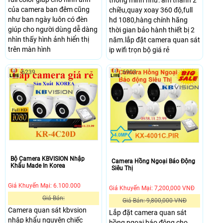
của camera ban đêm cũng
chiều,quay xoay 360 độ,full
như ban ngày luôn có đèn
hd 1080,hàng chính hãng
giúp cho người dùng dễ dàng
thời gian bảo hành thiết bị 2
nhìn thấy hình ảnh hiển thị
năm.lắp đặt camera quan sát
trên màn hình
ip wifi trọn bộ giá rẻ
6239
6903
Bộ Camera KBVISION Nhập
Camera Hồng Ngoại Báo Động
Khẩu Made In Korea
Siêu Thị
Giá Khuyến Mại: 6.100.000
Giá Khuyến Mại: 7,200,000 VNĐ
Giá Bán:
Giá Bán: 9,800,000 VNĐ
Camera quan sát kbvsion
Lắp đặt camera quan sát
nhập khẩu nguyên chiếc
hồng ngoại báo động cho