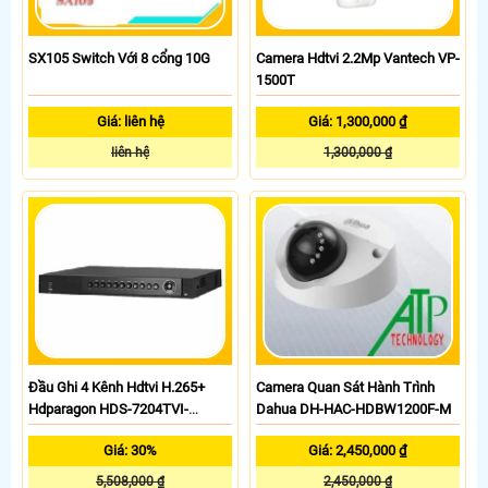
SX105 Switch Với 8 cổng 10G
Camera Hdtvi 2.2Mp Vantech VP-
1500T
Giá: liên hệ
Giá: 1,300,000 ₫
liên hệ
1,300,000 ₫
Đầu Ghi 4 Kênh Hdtvi H.265+
Camera Quan Sát Hành Trình
Hdparagon HDS-7204TVI-
Dahua DH-HAC-HDBW1200F-M
HDMI/KP
Giá: 30%
Giá: 2,450,000 ₫
5,508,000 ₫
2,450,000 ₫