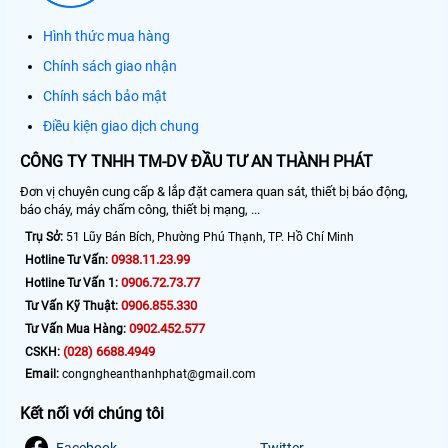
Hình thức mua hàng
Chính sách giao nhận
Chính sách bảo mật
Điều kiện giao dịch chung
CÔNG TY TNHH TM-DV ĐẦU TƯ AN THÀNH PHÁT
Đơn vị chuyên cung cấp & lắp đặt camera quan sát, thiết bị báo động,
báo cháy, máy chấm công, thiết bị mạng, ...
Trụ Sở:
51 Lũy Bán Bích, Phường Phú Thạnh, TP. Hồ Chí Minh
0938.11.23.99
Hotline Tư Vấn:
0906.72.73.77
Hotline Tư Vấn 1:
0906.855.330
Tư Vấn Kỹ Thuật:
0902.452.577
Tư Vấn Mua Hàng:
(028) 6688.4949
CSKH:
Email:
congngheanthanhphat@gmail.com
Kết nối với chúng tôi
Facebook
Twitter