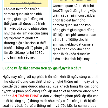
Giá Bán: 11,800,000 VNĐ
Giá Bán: 8,900,000 VNĐ
Camera quan sát thiết bị hỗ
Lắp đặt hệ thống thiết bị
treo75 người dùng trong việc
camera quan sát cho nhà
giám sát an ninh,con cái.lựa
xưởng giúp người dùng có
chọn lắp đặt hệ thống
thể giám sát được quá trình
camera quan sát cho kho
làm việc của công nhân,cũng
hàng giá rẻ giúp người dùng
như thái độ làm việc của từng
tiết kiệm chi phí,camera quan
người,camera quan sát
sát full hd 1080p cho hình
thương hiệu hikvision là thiết
ảnh sắc nét.lắp đặt camera
bị chính hãng với độ phân giải
giá rẻ dành cho kho hàng
lên đến 30.mp ful hd 1080p
đang là từ khóa được tìm
cho hình ảnh sắc nét
kiếm nhiều nhất hiện nay
3.Công ty lắp đặt camera trọn gói giá rẻ,uy tín ở đâu?
Ngày nay cùng với sự phát triển nền kinh tế ngày càng cao thì
nhu cầu sử dụng các thiết bị công nghệ thông minh ngày càng
cao.để đáp ứng đuược nhu cầu của khách hàng thì các công
ty,đơn vị phân phối cung cấp lắp đặt thiết bị camera được hình
thành.
AN THÀNH PHÁT
là đơn vị chuyên phân phối lắp đặt các
thiết bị công nghệ thông minh như: máy chấm công,thiết bị kiểm
soát ra vào,khóa cửa thông minh và đặc biệt là camera quan