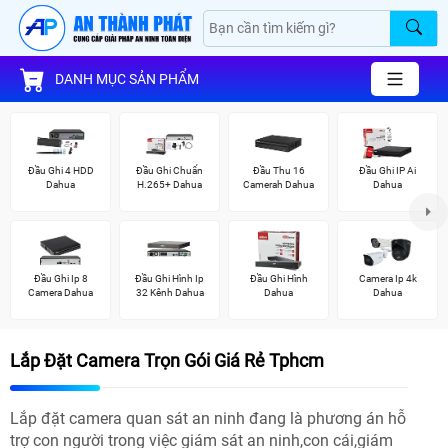
DANH MỤC SẢN PHẨM
Đầu Ghi 4 HDD
Đầu Ghi Chuẩn
Đầu Thu 16
Đầu Ghi IP Ai
Dahua
H.265+ Dahua
Camerah Dahua
Dahua
Đầu Ghi Ip 8
Đầu Ghi Hình Ip
Đầu Ghi Hình
Camera Ip 4k
Camera Dahua
32 Kênh Dahua
Dahua
Dahua
Lắp Đặt Camera Trọn Gói Giá Rẻ Tphcm
Lắp đặt camera quan sát an ninh đang là phương án hỗ
trợ con người trong việc giám sát an ninh,con cái,giám