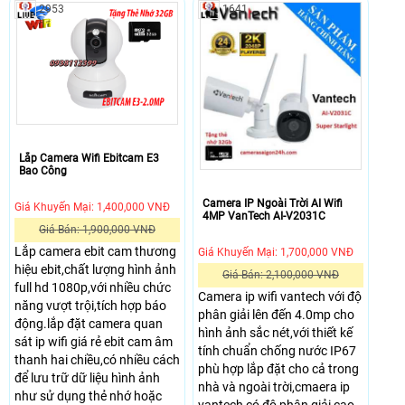
2953
1641
Lắp Camera Wifi Ebitcam E3
Bao Công
Camera IP Ngoài Trời AI Wifi
Giá Khuyến Mại: 1,400,000 VNĐ
4MP VanTech AI-V2031C
Giá Bán: 1,900,000 VNĐ
Lắp camera ebit cam thương
Giá Khuyến Mại: 1,700,000 VNĐ
hiệu ebit,chất lượng hình ảnh
Giá Bán: 2,100,000 VNĐ
full hd 1080p,với nhiều chức
Camera ip wifi vantech với độ
năng vượt trội,tích hợp báo
phân giải lên đến 4.0mp cho
động.lắp đặt camera quan
hình ảnh sắc nét,với thiết kế
sát ip wifi giá rẻ ebit cam âm
tính chuẩn chống nước IP67
thanh hai chiều,có nhiều cách
phù hợp lắp đặt cho cả trong
để lưu trữ dữ liệu hình ảnh
nhà và ngoài trời,cmaera ip
như sử dụng thẻ nhớ hoặc
vantech có độ phân giải cao