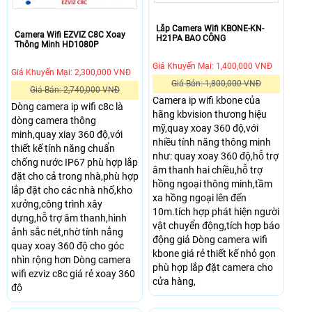
Lắp Camera Wifi KBONE-KN-
Camera Wifi EZVIZ C8C Xoay
H21PA BAO CÔNG
Thông Minh HD1080P
Giá Khuyến Mại: 1,400,000 VNĐ
Giá Khuyến Mại: 2,300,000 VNĐ
Giá Bán: 1,800,000 VNĐ
Giá Bán: 2,740,000 VNĐ
Camera ip wifi kbone của
Dòng camera ip wifi c8c là
hãng kbvision thương hiệu
dòng camera thông
mỹ,quay xoay 360 độ,với
minh,quay xiay 360 độ,với
nhiều tính năng thông minh
thiết kế tính năng chuẩn
như: quay xoay 360 độ,hỗ trợ
chống nước IP67 phù hợp lắp
âm thanh hai chiều,hỗ trợ
đặt cho cả trong nhà,phù hợp
hồng ngoại thông minh,tầm
lắp đặt cho các nhà nhố,kho
xa hồng ngoại lên đến
xưởng,công trình xây
10m.tích hợp phát hiện người
dựng,hỗ trợ âm thanh,hình
vật chuyển động,tích hợp báo
ảnh sắc nét,nhờ tính nắng
động giả Dòng camera wifi
quay xoay 360 độ cho góc
kbone giá rẻ thiết kế nhỏ gọn
nhìn rộng hơn Dòng camera
phù hợp lắp đặt camera cho
wifi ezviz c8c giá rẻ xoay 360
cửa hàng,
độ