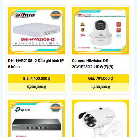
DHI-NVR2108-I2 Đầu ghi hình IP
Camera Hikvision DS-
8 kênh
2CV1F23G2-LIDW(F)(B)
Giá: 4,400,000 ₫
Giá: 791,000 ₫
5,200,000 ₫
1,130,000 ₫