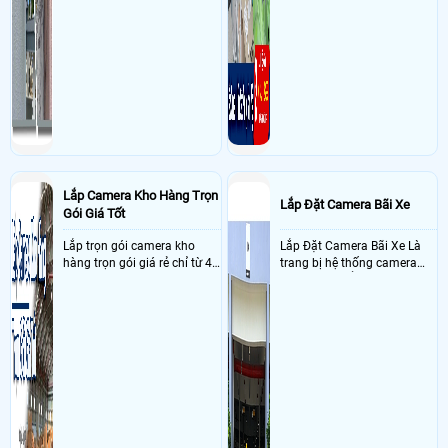
Lắp Camera Kho Hàng Trọn
Lắp Đặt Camera Bãi Xe
Gói Giá Tốt
Lắp trọn gói camera kho
Lắp Đặt Camera Bãi Xe Là
hàng trọn gói giá rẻ chỉ từ 4
trang bị hệ thống camera
triệu đồng sở hữu ngày trọn
nhận diện biển số tại khu
bộ gồm 4 camera, 1 đầu ghi
vực cổng của các bãi giữ xe
hình, ổ cứng, switch mang
kết hợp với phần mềm quản
đến giải pháp giám sát kho
lý để ghi nhận lượt xe ra vào
hàng 24/7 ổn định với độ
chụp hình thông tin xe và
sắc nét cao
biển số lưu trực tiếp về máy
tinh trạm để nhân viên tiện
đối soát, tính tiền xe xe ra
khỏi bãi