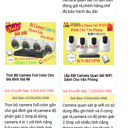
camera quan sát có đèn báo
động giá rẻ,chính hãng,chế
độ bảo hành lâu dài
1657
20866
Trọn Bộ Camera Full Color Cho
Lắp Đặt Camera Quan Sát WIFI
Gia Đình Giá Rẻ
Dành Cho Văn Phòng
Giá Khuyến Mại: 5,900,000 VNĐ
Giá Khuyến Mại: 7,200,000 VNĐ
Giá Bán: 9,100,000 VNĐ
Giá Bán: 7,900,000 VNĐ
Trọn bộ camera full color gắn
Camera quan sát ip wifi có sử
cho giá đình giá rẻ,camera độ
dụng đầu ghi hình và ổ cứng
phân giải 2.0mp,là dòng
giá rẻ,camera có độ phân giải
camera 4 in 1,với tính năng
2.0mp với nhiều tính năng
full color giúp cho hình ảnh
thông minh như: âm thanh 2