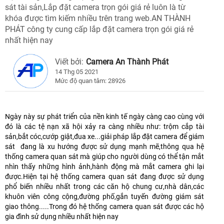
sát tài sản,Lắp đặt camera trọn gói giá rẻ luôn là từ
khóa được tìm kiếm nhiều trên trang web.AN THÀNH
PHÁT công ty cung cấp lắp đặt camera trọn gói giá rẻ
nhất hiện nay
Viết bởi:
Camera An Thành Phát
14 Thg 05 2021
Mức độ quan tâm: 28926
Ngày này sự phát triển của nền kinh tế ngày càng cao cùng với
đó là các tệ nạn xã hội xảy ra càng nhiều như: trộm cắp tài
sản,bắt cóc,cướp giật,đua xe...giải pháp lắp đặt camera để giám
sát đang là xu hướng được sử dụng mạnh mẽ,thông qua hệ
thống camera quan sát mà giúp cho người dùng có thể tận mắt
nhìn thấy những hình ảnh,hành động mà mắt camera ghi lại
được.Hiện tại hệ thống camera quan sát đang được sử dụng
phổ biến nhiều nhất trong các căn hộ chung cư,nhà dân,các
khuôn viên công cộng,đường phố,gắn tuyến đường giám sát
giao thông.....Trong đó hệ thống camera quan sát được các hộ
gia đình sử dụng nhiều nhất hiện nay