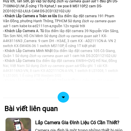
Huy Ích, Tân Sơn, gò vấp Sử dụng
Dịch vụ camera quan sát
1 đầu ghi DS-
7108NI-Q1/M ,ổ cứng 1Tb Kphat,1 sw poe 8 MS110P,2 cam DS-
2CD1021G2-LIU,6 CAM DS-2CD1321G2-LIU
- Khách Lắp Camera a Toàn xe lửa
Địa điểm lăp đặt camera 191 Phạm
Văn Đồng, phường Hạnh Thông, TPHCM Sử dụng
Dịch vụ camera quan
sát
1 cam kabe kx-ad2111cn-a,nguồn 12v ngoài trời
- Khách Lắp Camera A. Tú
Địa điểm lăp đặt camera 39 Nguyễn Văn Săng,
Tân Sơn Nhì, Hồ Chí Minh Sử dụng
Dịch vụ camera quan sát
1 KX-
A4K8116N3 ,Camera: 9 cam DH - H3AE, 3 cam KX - AD2111CN-A- VN 2
switch KX-SW406-36 1 switch MS110P, ổ cứng 1T kiệt phát
- Khách Lắp Camera Minh Nhật
Địa điểm lăp đặt camera 105 Cô Giang,
Quận 1 Sử dụng
Dịch vụ camera quan sát
1 cam hik DS-2CD1121G2-LIU
- Khách Lắp Camera
Địa điểm lăp đặt camera XW8H+QVQ Hố Nai, Đồng
Nai, Việt Nam Sử dụng
Dịch vụ camera quan sát
Đầu ghi: 1 cái KX-
A4K8116N3-VN, 8 cam KX-AD2111CN-A-VN, 1 switch 8 LS1008, 1 switch
5 LS1005, 1 ổ cứng 8TB Western DSS
- Khách Lắp Camera TIỆM LẨU BÒ TRĂM RƯỠI
Địa điểm lăp đặt camera
342 Phan Huy Ích An Hội Tây, Hồ Chí Minh Sử dụng
Dịch vụ camera quan
sát
DS-2CD1021G2-LIU 7cai , 1 sw poe 8 MS110P
- Khách Lắp Camera Anh Khánh
Địa điểm lăp đặt camera Chung cư Trần
Quốc Thảo,P.Nhiêu Lộc,Tp.hcm Sử dụng
Dịch vụ camera quan sát
1
Camera Analog Dahua DH-HAC-T1A21P-U-IL-A
Bài viết liên quan
- Khách Lắp Camera Lầu 3, ban quản lý chợ Nga
Địa điểm lăp đặt camera
328 võ văn kiệt, phường cầu ông lãnh Sử dụng
Dịch vụ camera quan sát
2 KX-AD2111CN-A-VN, 2 bộ chia POE Netis
Lắp Camera Gia Đình Liệu Có Cần Thiết?
- Khách Lắp Camera Pham Hoang Men
Địa điểm lăp đặt camera 317/5P
Camera gia đình là một trong những thiết bị giúp
Ấp Tam Đông 2, X. Đông Thạnh, TP. Hồ Chí Minh Sử dụng
Dịch vụ camera