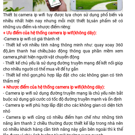
Thiết bị camera ip wifi tuy được lựa chọn sử dụng phổ biến và
nhiều nhất hiện nay nhưng mỗi một thiết bị,sản phẩm sẽ có
những ưu điểm và nhược điểm riêng:
+ Ưu điểm của hệ thống camera ip wif(không dây):
-Camera ip wifi có giá thành rẽ
- Thiết kế với nhiều tính năng thông minh như: quay xoay 360
độ,âm thanh hai chiều,báo động thông qua phần mềm xem
camera,phát hiện người vật chuyển động
- Thiết kế chủ yếu là sử dụng đường truyền mạng để kết nối giúp
cho nhiều người có thể mua về để tự gắn
- Thiết kế nhỏ gọn,phù hợp lắp đặt cho các không gian có tính
thẩm mỹ
+ Nhược điểm của hệ thống camera ip wifi(không dây):
- Camera ip wifi sử dụng đường truyền mạng là chủ yếu nên bắt
buộc sử dụng gói cước có tốc độ đường truyền mạnh và ổn định
- Camera ip wifi phù hợp lắp đặt cho các không gian có diện tích
nhỏ
- Camera ip wifi cũng có nhiều điểm hạn chế như những tính
năng âm thanh 2 chiều thường được thiết kế lắp trong nhà nên
có nhiều khách hàng cần tính năng này gắn bên ngoài thì k thể