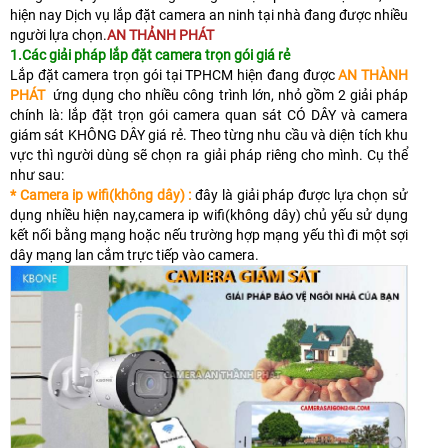
hiện nay Dịch vụ lắp đặt camera an ninh tại nhà đang được nhiều
người lựa chọn.
AN THẢNH PHÁT
1.Các giải pháp lắp đặt camera trọn gói giá rẻ
Lắp đặt camera trọn gói tại TPHCM hiện đang được
AN THÀNH
PHÁT
ứng dụng cho nhiều công trình lớn, nhỏ gồm 2 giải pháp
chính là: lắp đặt trọn gói camera quan sát CÓ DÂY và camera
giám sát KHÔNG DÂY giá rẻ. Theo từng nhu cầu và diện tích khu
vực thì người dùng sẽ chọn ra giải pháp riêng cho mình. Cụ thể
như sau:
* Camera ip wifi(không dây) :
đây là giải pháp được lựa chọn sử
dụng nhiều hiện nay,camera ip wifi(không dây) chủ yếu sử dụng
kết nối bằng mạng hoặc nếu trường hợp mạng yếu thì đi một sợi
dây mạng lan cắm trực tiếp vào camera.