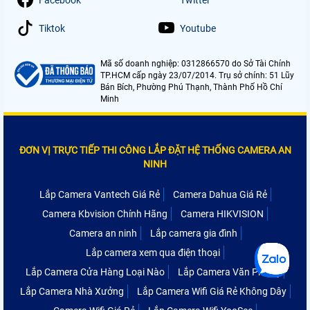
Tiktok
Youtube
Mã số doanh nghiệp: 0312866570 do Sở Tài Chính
TP.HCM cấp ngày 23/07/2014. Trụ sở chính: 51 Lũy
Bán Bích, Phường Phú Thạnh, Thành Phố Hồ Chí
Minh
ĐƠN VỊ TRỰC TIẾP THI CÔNG LẮP ĐẶT HỆ THỐNG CAMERA AN
NINH
Lắp Camera Vantech Giá Rẻ
Camera Dahua Giá Rẻ
Camera Kbvision Chính Hãng
Camera HIKVISION
Camera an ninh
Lắp camera gia đình
Lắp camera xem qua điện thoại
Lắp Camera Cửa Hàng Loại Nào
Lắp Camera Văn Phòng
Lắp Camera Nhà Xưởng
Lắp Camera Wifi Giá Rẻ Không Dây