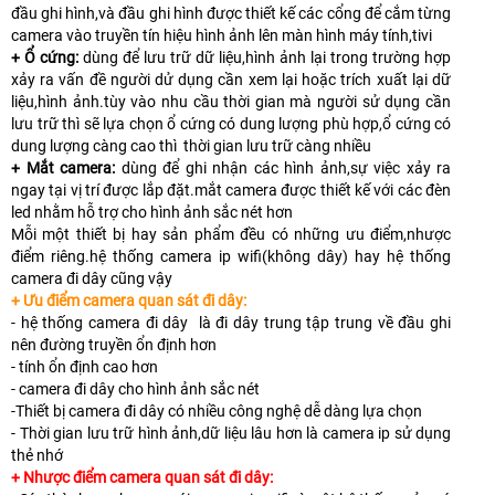
đầu ghi hình,và đầu ghi hình được thiết kế các cổng để cắm từng
camera vào truyền tín hiệu hình ảnh lên màn hình máy tính,tivi
+ Ổ cứng:
dùng để lưu trữ dữ liệu,hình ảnh lại trong trường hợp
xảy ra vấn đề người dử dụng cần xem lại hoặc trích xuất lại dữ
liệu,hình ảnh.tùy vào nhu cầu thời gian mà người sử dụng cần
lưu trữ thì sẽ lựa chọn ổ cứng có dung lượng phù hợp,ổ cứng có
dung lượng càng cao thì thời gian lưu trữ càng nhiều
+ Mắt camera:
dùng để ghi nhận các hình ảnh,sự việc xảy ra
ngay tại vị trí được lắp đặt.mắt camera được thiết kế với các đèn
led nhằm hỗ trợ cho hình ảnh sắc nét hơn
Mỗi một thiết bị hay sản phẩm đều có những ưu điểm,nhược
điểm riêng.hệ thống camera ip wifi(không dây) hay hệ thống
camera đi dây cũng vậy
+ Ưu điểm camera quan sát đi dây:
- hệ thống camera đi dây là đi dây trung tập trung về đầu ghi
nên đường truyền ổn định hơn
- tính ổn định cao hơn
- camera đi dây cho hình ảnh sắc nét
-Thiết bị camera đi dây có nhiều công nghệ dễ dàng lựa chọn
- Thời gian lưu trữ hình ảnh,dữ liệu lâu hơn là camera ip sử dụng
thẻ nhớ
+ Nhược điểm camera quan sát đi dây: