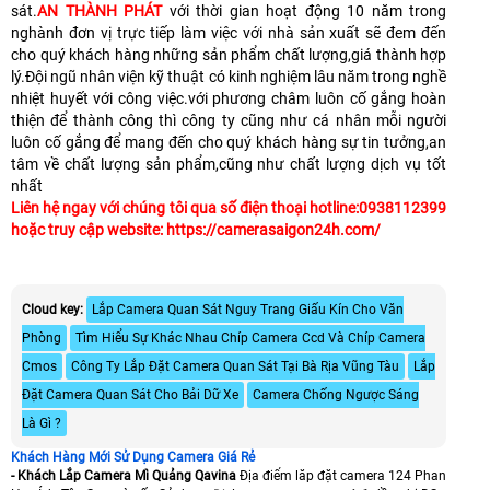
sát.
AN THÀNH PHÁT
với thời gian hoạt động 10 năm trong
nghành đơn vị trực tiếp làm việc với nhà sản xuất sẽ đem đến
cho quý khách hàng những sản phẩm chất lượng,giá thành hợp
lý.Đội ngũ nhân viện kỹ thuật có kinh nghiệm lâu năm trong nghề
nhiệt huyết với công việc.với phương châm luôn cố gắng hoàn
thiện để thành công thì công ty cũng như cá nhân mỗi người
luôn cố gắng để mang đến cho quý khách hàng sự tin tưởng,an
tâm về chất lượng sản phẩm,cũng như chất lượng dịch vụ tốt
nhất
Liên hệ ngay với chúng tôi qua số điện thoại hotline:0938112399
hoặc truy cập website: https://camerasaigon24h.com/
Cloud key:
Lắp Camera Quan Sát Nguy Trang Giấu Kín Cho Văn
Phòng
Tìm Hiểu Sự Khác Nhau Chíp Camera Ccd Và Chíp Camera
Cmos
Công Ty Lắp Đặt Camera Quan Sát Tại Bà Rịa Vũng Tàu
Lắp
Đặt Camera Quan Sát Cho Bải Dữ Xe
Camera Chống Ngược Sáng
Là Gì ?
Khách Hàng Mới Sử Dụng Camera Giá Rẻ
- Khách Lắp Camera Mì Quảng Qavina
Địa điểm lăp đặt camera 124 Phan