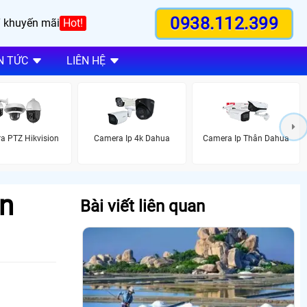
0938.112.399
 khuyến mãi
Hot!
N TỨC
LIÊN HỆ
a PTZ Hikvision
Camera Ip 4k Dahua
Camera Ip Thân Dahua
n
Bài viết liên quan