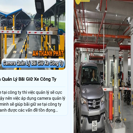
 Quản Lý Bãi Giữ Xe Công Ty
e tại công ty thì việc quản lý sẽ cực
vậy nên việc áp dụng camera quản lý
minh sẽ giúp bãi giữ xe tại công ty
hanh được các vấn đề tồn đọng
ản lý bãi xe thủ công