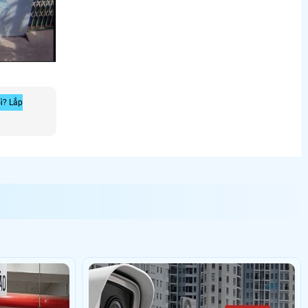
ì? Lắp