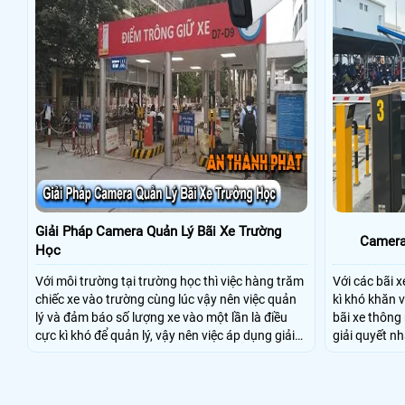
Giải Pháp Camera Quản Lý Bãi Xe Trường
Camera
Học
Với môi trường tại trường học thì việc hàng trăm
Với các bãi x
chiếc xe vào trường cùng lúc vậy nên việc quản
kì khó khăn 
lý và đảm báo số lượng xe vào một lần là điều
bãi xe thông 
cực kì khó để quản lý, vậy nên việc áp dụng giải
giải quyết n
pháp camera quản lý bãi xe trường học sẽ cực kì
trong việc qu
đáng đầu tư giúp nhanh chóng giải quyết vấn đề
này