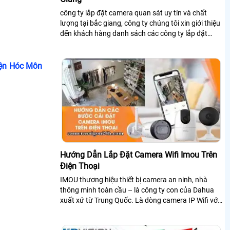
công ty lắp đặt camera quan sát uy tín và chất
lượng tại bắc giang, công ty chúng tôi xin giới thiệu
đến khách hàng danh sách các công ty lắp đặt
camera tại bắc giang để khách hàng tham khảo và
lựa chọn trước khi cần lắp đặt camera quan sát.
ện Hóc Môn
Hướng Dẫn Lắp Đặt Camera Wifi Imou Trên
Điện Thoại
IMOU thương hiệu thiết bị camera an ninh, nhà
thông minh toàn cầu – là công ty con của Dahua
xuất xứ từ Trung Quốc. Là dòng camera IP Wifi với
nhiều tính năng tiện ích sử dụng cho gia đình