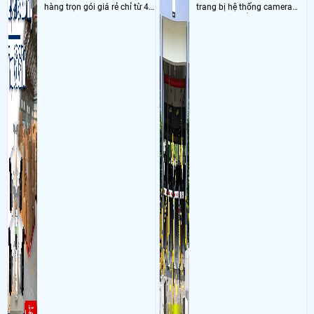
hàng trọn gói giá rẻ chỉ từ 4
trang bị hệ thống camera
triệu đồng sở hữu ngày trọn
nhận diện biển số tại khu
bộ gồm 4 camera, 1 đầu ghi
vực cổng của các bãi giữ xe
hình, ổ cứng, switch mang
kết hợp với phần mềm quản
đến giải pháp giám sát kho
lý để ghi nhận lượt xe ra vào
hàng 24/7 ổn định với độ
chụp hình thông tin xe và
sắc nét cao
biển số lưu trực tiếp về máy
tinh trạm để nhân viên tiện
đối soát, tính tiền xe xe ra
khỏi bãi