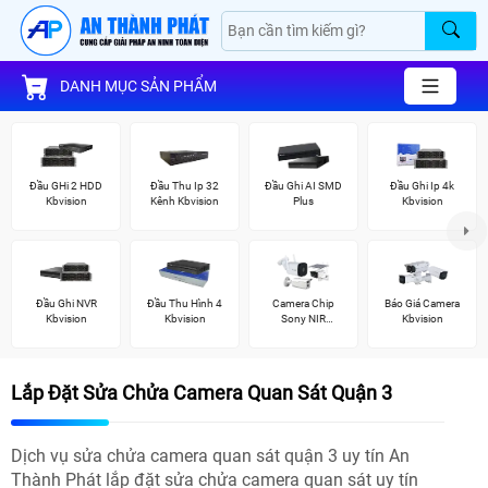
DANH MỤC SẢN PHẨM
Đầu GHi 2 HDD
Đầu Thu Ip 32
Đầu Ghi AI SMD
Đầu Ghi Ip 4k
Kbvision
Kênh Kbvision
Plus
Kbvision
Đầu Ghi NVR
Đầu Thu Hình 4
Camera Chip
Báo Giá Camera
Kbvision
Kbvision
Sony NIR
Kbvision
KBvision
Lắp Đặt Sửa Chửa Camera Quan Sát Quận 3
Dịch vụ sửa chửa camera quan sát quận 3 uy tín An
Thành Phát lắp đặt sửa chửa camera quan sát uy tín