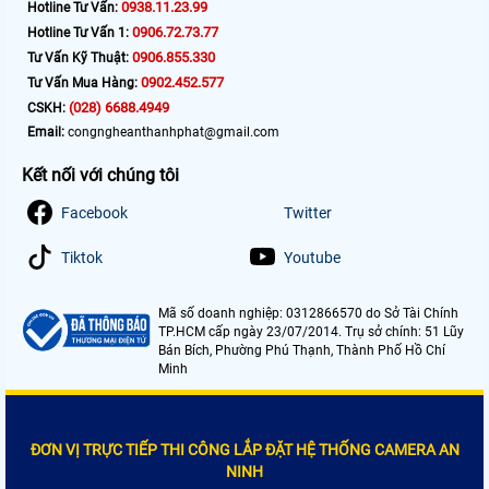
0938.11.23.99
Hotline Tư Vấn:
0906.72.73.77
Hotline Tư Vấn 1:
0906.855.330
Tư Vấn Kỹ Thuật:
0902.452.577
Tư Vấn Mua Hàng:
(028) 6688.4949
CSKH:
Email:
congngheanthanhphat@gmail.com
Kết nối với chúng tôi
Facebook
Twitter
Tiktok
Youtube
Mã số doanh nghiệp: 0312866570 do Sở Tài Chính
TP.HCM cấp ngày 23/07/2014. Trụ sở chính: 51 Lũy
Bán Bích, Phường Phú Thạnh, Thành Phố Hồ Chí
Minh
ĐƠN VỊ TRỰC TIẾP THI CÔNG LẮP ĐẶT HỆ THỐNG CAMERA AN
NINH