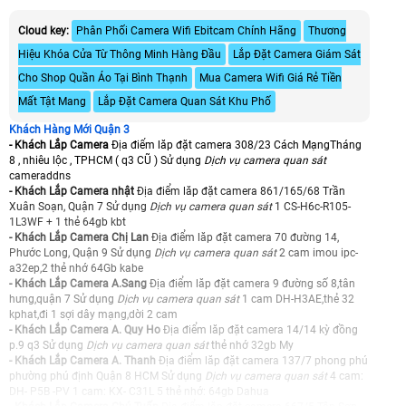
Cloud key:
Phân Phối Camera Wifi Ebitcam Chính Hãng
Thương
Hiệu Khóa Cửa Từ Thông Minh Hàng Đầu
Lắp Đặt Camera Giám Sát
Cho Shop Quần Áo Tại Bình Thạnh
Mua Camera Wifi Giá Rẻ Tiền
Mất Tật Mang
Lắp Đặt Camera Quan Sát Khu Phố
Khách Hàng Mới Quận 3
- Khách Lắp Camera
Địa điểm lăp đặt camera 308/23 Cách MạngTháng
8 , nhiêu lộc , TPHCM ( q3 CŨ ) Sử dụng
Dịch vụ camera quan sát
cameraddns
- Khách Lắp Camera nhật
Địa điểm lăp đặt camera 861/165/68 Trần
Xuân Soạn, Quận 7 Sử dụng
Dịch vụ camera quan sát
1 CS-H6c-R105-
1L3WF + 1 thẻ 64gb kbt
- Khách Lắp Camera Chị Lan
Địa điểm lăp đặt camera 70 đường 14,
Phước Long, Quận 9 Sử dụng
Dịch vụ camera quan sát
2 cam imou ipc-
a32ep,2 thẻ nhớ 64Gb kabe
- Khách Lắp Camera A.Sang
Địa điểm lăp đặt camera 9 đường số 8,tân
hưng,quận 7 Sử dụng
Dịch vụ camera quan sát
1 cam DH-H3AE,thẻ 32
kphat,đi 1 sợi dây mạng,dời 2 cam
- Khách Lắp Camera A. Quy Ho
Địa điểm lăp đặt camera 14/14 kỳ đồng
p.9 q3 Sử dụng
Dịch vụ camera quan sát
thẻ nhớ 32gb My
- Khách Lắp Camera A. Thanh
Địa điểm lăp đặt camera 137/7 phong phú
phường phú định Quận 8 HCM Sử dụng
Dịch vụ camera quan sát
4 cam:
DH- P5B -PV 1 cam: KX- C31L 5 thẻ nhớ: 64gb Dahua