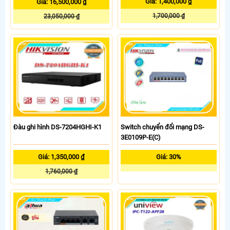
Giá: 1,400,000 ₫
Giá: 16,500,000 ₫
1,700,000 ₫
23,050,000 ₫
Đàu ghi hình DS-7204HGHI-K1
Switch chuyển đổi mạng DS-
3E0109P-E(C)
Giá: 1,350,000 ₫
Giá: 30%
1,760,000 ₫