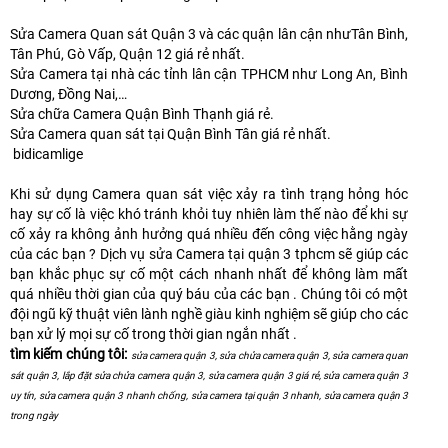
Sửa Camera Quan sát Quận 3 và các quận lân cận nhưTân Bình,
Tân Phú, Gò Vấp, Quận 12 giá rẻ nhất.
Sửa Camera tại nhà các tỉnh lân cận TPHCM như Long An, Bình
Dương, Đồng Nai,…
Sửa chữa Camera Quận Bình Thạnh giá rẻ.
Sửa Camera quan sát tại Quận Bình Tân giá rẻ nhất.
bidicamlige
Khi sử dụng Camera quan sát việc xảy ra tình trạng hỏng hóc
hay sự cố là việc khó tránh khỏi tuy nhiên làm thế nào để khi sự
cố xảy ra không ảnh hưởng quá nhiều đến công việc hằng ngày
của các bạn ? Dịch vụ sửa Camera tại quận 3 tphcm sẽ giúp các
bạn khắc phục sự cố một cách nhanh nhất để không làm mất
quá nhiều thời gian của quý báu của các bạn . Chúng tôi có một
đội ngũ kỹ thuật viên lành nghề giàu kinh nghiệm sẽ giúp cho các
bạn xử lý mọi sự cố trong thời gian ngắn nhất .
tìm kiếm chúng tôi:
sửa camera quận 3, sửa chửa camera quận 3, sửa camera quan
sát quận 3, lắp đặt sửa chửa camera quận 3, sửa camera quận 3 giá rẻ, sửa camera quận 3
uy tín, sửa camera quận 3 nhanh chống, sửa camera tại quận 3 nhanh, sửa camera quận 3
trong ngày