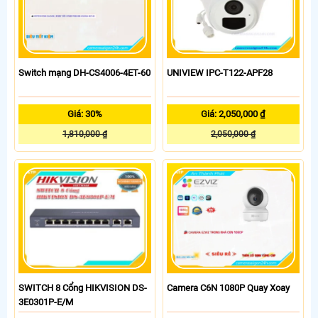
Switch mạng DH-CS4006-4ET-60
UNIVIEW IPC-T122-APF28
Giá: 30%
Giá: 2,050,000 ₫
1,810,000 ₫
2,050,000 ₫
SWITCH 8 Cổng HIKVISION DS-
Camera C6N 1080P Quay Xoay
3E0301P-E/M