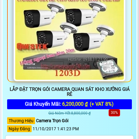
LẮP ĐẶT TRỌN GÓI CAMERA QUAN SÁT KHO XƯỞNG GIÁ
RẺ
Giá Khuyến Mãi:
6,200,000 ₫
(+ VAT 8%)
30%
Giá Niêm Yết:8,800,000 ₫
Thương Hiệu
Camera Trọn Gói
Ngày Đăng
11/10/2017 1:41:23 PM