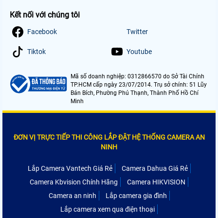
Kết nối với chúng tôi
Facebook
Twitter
Tiktok
Youtube
Mã số doanh nghiệp: 0312866570 do Sở Tài Chính
TP.HCM cấp ngày 23/07/2014. Trụ sở chính: 51 Lũy
Bán Bích, Phường Phú Thạnh, Thành Phố Hồ Chí
Minh
ĐƠN VỊ TRỰC TIẾP THI CÔNG LẮP ĐẶT HỆ THỐNG CAMERA AN
NINH
Lắp Camera Vantech Giá Rẻ
Camera Dahua Giá Rẻ
Camera Kbvision Chính Hãng
Camera HIKVISION
Camera an ninh
Lắp camera gia đình
Lắp camera xem qua điện thoại