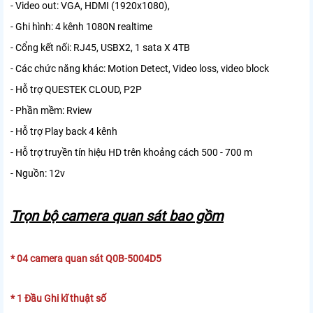
- Video out: VGA, HDMI (1920x1080),
- Ghi hình: 4 kênh 1080N realtime
- Cổng kết nối: RJ45, USBX2, 1 sata X 4TB
- Các chức năng khác: Motion Detect, Video loss, video block
- Hỗ trợ QUESTEK CLOUD, P2P
- Phần mềm: Rview
- Hỗ trợ Play back 4 kênh
- Hỗ trợ truyền tín hiệu HD trên khoảng cách 500 - 700 m
- Nguồn: 12v
Trọn bộ camera quan sát bao gồm
* 04 camera quan sát Q0B-5004D5
* 1 Đầu Ghi kĩ thuật số