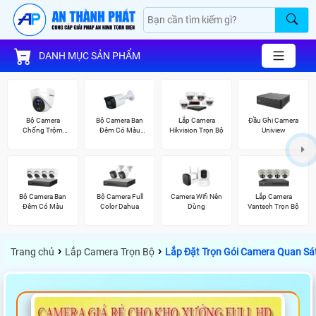
DANH MỤC SẢN PHẨM
Bộ Camera
Bộ Camera Ban
Lắp Camera
Đầu Ghi Camera
Chống Trộm
Đêm Có Màu
Hikvision Trọn Bộ
Uniview
Hikvision
Kbvision
Bộ Camera Ban
Bộ Camera Full
Camera Wifi Nên
Lắp Camera
Đêm Có Màu
Color Dahua
Dùng
Vantech Trọn Bộ
›
›
Trang chủ
Lắp Camera Trọn Bộ
Lắp Đặt Trọn Gói Camera Quan Sá