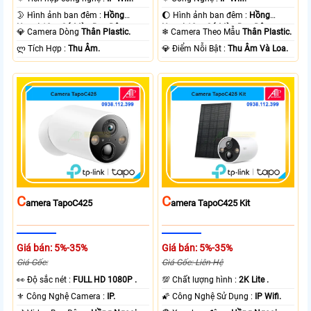
🌛 Hình ảnh ban đêm :
Hồng
🌔 Hình ảnh ban đêm :
Hồng
Ngoại 10m Có Màu Ban Ðêm.
Ngoại 10m Có Màu Ban Ðêm.
💎 Camera Dòng
Thân Plastic.
❄ Camera Theo Mẫu
Thân Plastic.
️ლ Tích Hợp :
Thu Âm.
️💎 Điểm Nỗi Bật :
Thu Âm Và Loa.
C
C
Amera TapoC425
Amera TapoC425 Kit
Giá bán: 5%-35%
Giá bán: 5%-35%
Giá Gốc:
Giá Gốc: Liên Hệ
️👀 Độ sắc nét :
FULL HD 1080P .
💯 Chất lượng hình :
2K Lite .
⚜️ Công Nghệ Camera :
IP.
🌠 Công Nghệ Sử Dụng :
IP Wifi.