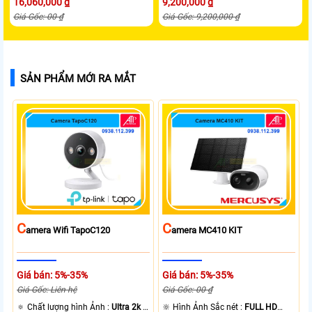
16,060,000 ₫
9,200,000 ₫
Giá Gốc: 00 ₫
Giá Gốc: 9,200,000 ₫
SẢN PHẨM MỚI RA MẮT
C
C
Amera Wifi TapoC120
Amera MC410 KIT
Giá bán: 5%-35%
Giá bán: 5%-35%
Giá Gốc: Liên hệ
Giá Gốc: 00 ₫
🔅 Chất lượng hình Ảnh :
Ultra 2k +
🔆 Hình Ảnh Sắc nét :
FULL HD