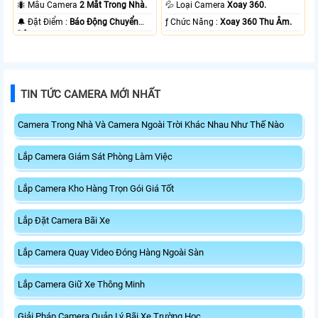
20m Có Màu Ban Ðêm.
10m Hồng Ngoại Smart IR.
🐜 Mẫu Camera
2 Mắt Trong Nhà.
💦 Loại Camera
Xoay 360.
️🔔 Đặt Điểm :
Báo Động Chuyển
️ƒ Chức Năng :
Xoay 360 Thu Âm.
Động.
TIN TỨC CAMERA MỚI NHẤT
Camera Trong Nhà Và Camera Ngoài Trời Khác Nhau Như Thế Nào
Lắp Camera Giám Sát Phòng Làm Việc
Lắp Camera Kho Hàng Trọn Gói Giá Tốt
Lắp Đặt Camera Bãi Xe
Lắp Camera Quay Video Đóng Hàng Ngoài Sàn
Lắp Camera Giữ Xe Thông Minh
Giải Pháp Camera Quản Lý Bãi Xe Trường Học