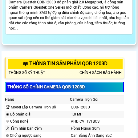
Camera Questek QOB-1203D độ phân giải 2.0 Megapixel, là dòng sản
phẩm Camera Questek One Series mới chất lượng cao, hỗ trợ hồng
ngoại thông minh SMD tự động điều chỉnh độ sáng chống lóa, cho góc
quan sát rộng nên có thể giám sát các khu vực chi tiết nhất, phù hợp lắp
đặt cho các công trình nhà ở, văn phòng, cửa hàng, tiệm thuốc, trường
học,. .
📖 THÔNG TIN SẢN PHẨM QOB 1203D
THÔNG SỐ KỸ THUẬT
CHÍNH SÁCH BẢO HÀNH
THÔNG SỐ CHÍNH CAMERA QOB-1203D
Hãng
Camera Trọn Gói
🏆 Model Lắp Camera Trọn Bộ
QOB-1203D
☀️ Độ phân giải
1.0 MP
⚛️ Công nghệ
AHD CVI TVI BCS
🌛 Tầm nhìn ban đêm
Hồng Ngoại 30m
❇️ Chống ngược sáng
Cân Bằng Ánh Sáng BLC