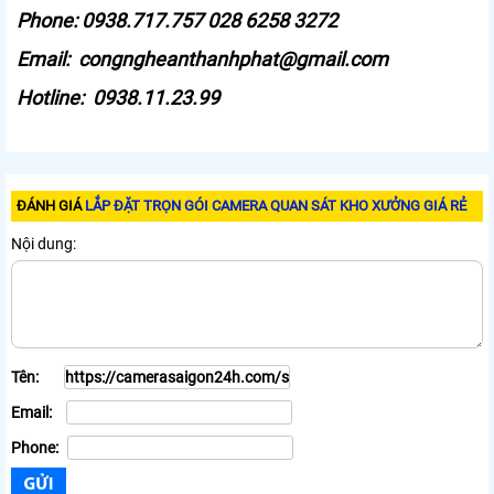
Phone: 0938.717.757 028 6258 3272
Email: congngheanthanhphat@gmail.com
Hotline: 0938.11.23.99
ĐÁNH GIÁ
LẮP ĐẶT TRỌN GÓI CAMERA QUAN SÁT KHO XƯỞNG GIÁ RẺ
Nội dung:
Tên:
Email:
Phone: