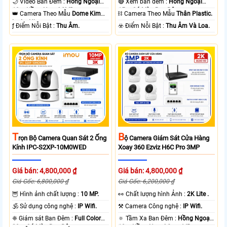
🌙 Video Ban Đêm :
Hồng Ngoại
🔴 Xem ban đêm :
Hồng Ngoại
10m Hồng Ngoại SMD.
15m Có Màu Ban Ðêm.
👑 Camera Theo Mẫu
Dome Kim
⛓ Camera Theo Mẫu
Thân Plastic.
loại + Nhựa.
️ƒ Điểm Nỗi Bật :
Thu Âm.
️☣️ Điểm Nỗi Bật :
Thu Âm Và Loa.
T
B
Rọn Bộ Camera Quan Sát 2 Ống
Ộ Camera Giám Sát Cửa Hàng
Kính IPC-S2XP-10M0WED
Xoay 360 Ezviz H6C Pro 3MP
Giá bán: 4,800,000 ₫
Giá bán: 4,800,000 ₫
Giá Gốc: 6,800,000 ₫
Giá Gốc: 6,200,000 ₫
🦉 Hình ảnh chất lượng :
10 MP.
️👀 Chất lượng hình Ảnh :
2K Lite .
🕉️ Sử dụng công nghệ :
IP Wifi.
⚒ Camera Công nghệ :
IP Wifi.
❈ Giám sát Ban Đêm :
Full Color
🔅 Tầm Xa Ban Đêm :
Hồng Ngoại