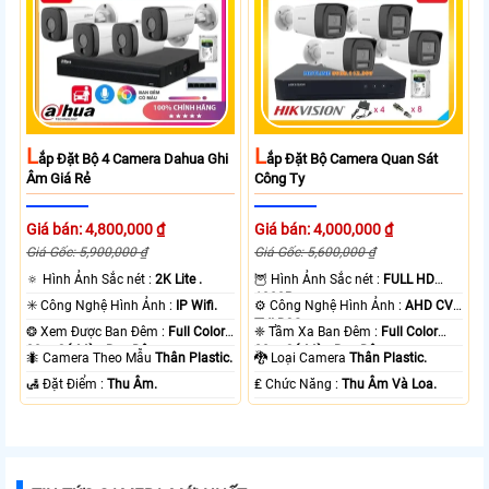
L
L
Ắp Đặt Bộ 4 Camera Dahua Ghi
Ắp Đặt Bộ Camera Quan Sát
Âm Giá Rẻ
Công Ty
Giá bán: 4,800,000 ₫
Giá bán: 4,000,000 ₫
Giá Gốc: 5,900,000 ₫
Giá Gốc: 5,600,000 ₫
🔅 Hình Ảnh Sắc nét :
2K Lite .
🦉 Hình Ảnh Sắc nét :
FULL HD
1080P .
✳️ Công Nghệ Hình Ảnh :
IP Wifi.
⚙ Công Nghệ Hình Ảnh :
AHD CVI
TVI BCS.
❂ Xem Được Ban Đêm :
Full Color
❈ Tầm Xa Ban Đêm :
Full Color
30m Có Màu Ban Ðêm.
20m Có Màu Ban Ðêm.
🐜 Camera Theo Mẫu
Thân Plastic.
🐉️ Loại Camera
Thân Plastic.
️🛃 Đặt Điểm :
Thu Âm.
️₤ Chức Năng :
Thu Âm Và Loa.