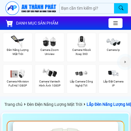
DANH MỤC SẢN PHẨM
Đèn Năng Lượng
Camera Zoom
Camera Hilook
Camera Ip
Mặt Trời
Uniview
Xoay 360
Camera Hikvision
Camera Vantech
Lắp Camera Công
Lắp Đặt Camera
Full Hd 1080P
Hình Ảnh 1080P
Nghệ TVI
IP
›
›
Trang chủ
Đèn Điện Năng Lượng Mặt Trời
Lắp Đèn Năng Lượng Mặ