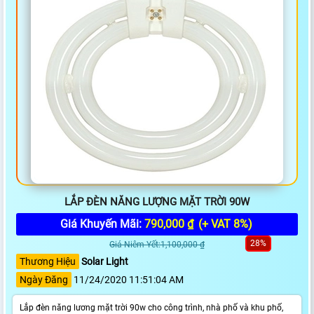
LẮP ĐÈN NĂNG LƯỢNG MẶT TRỜI 90W
Giá Khuyến Mãi:
790,000 ₫
(+ VAT 8%)
28%
Giá Niêm Yết:1,100,000 ₫
Thương Hiệu
Solar Light
Ngày Đăng
11/24/2020 11:51:04 AM
Lắp đèn năng lương mặt trời 90w cho công trình, nhà phố và khu phố,