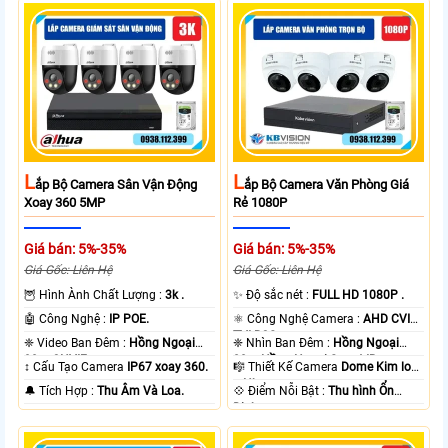
L
L
Ắp Bộ Camera Sân Vận Động
Ắp Bộ Camera Văn Phòng Giá
Xoay 360 5MP
Rẻ 1080P
Giá bán: 5%-35%
Giá bán: 5%-35%
Giá Gốc: Liên Hệ
Giá Gốc: Liên Hệ
🦉 Hình Ành Chất Lượng :
3k .
✨ Độ sắc nét :
FULL HD 1080P .
🤖️ Công Nghệ :
IP POE.
⚛️ Công Nghệ Camera :
AHD CVI
TVI BCS.
❈ Video Ban Đêm :
Hồng Ngoại
❈ Nhìn Ban Đêm :
Hồng Ngoại
30m ONVIF.
20m Hồng Ngoại Smart IR.
↕️ Cấu Tạo Camera
IP67 xoay 360.
🎼️ Thiết Kế Camera
Dome Kim loại
+ Nhựa.
️🔔 Tích Hợp :
Thu Âm Và Loa.
️💠 Điểm Nỗi Bật :
Thu hình Ổn
Định.