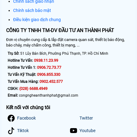
Chính sách giao nhận
Chính sách bảo mật
Điều kiện giao dịch chung
CÔNG TY TNHH TM-DV ĐẦU TƯ AN THÀNH PHÁT
Đơn vị chuyên cung cấp & lắp đặt camera quan sát, thiết bị báo động,
báo cháy, máy chấm công, thiết bị mạng, ...
Trụ Sở:
51 Lũy Bán Bích, Phường Phú Thạnh, TP. Hồ Chí Minh
0938.11.23.99
Hotline Tư Vấn:
0906.72.73.77
Hotline Tư Vấn 1:
0906.855.330
Tư Vấn Kỹ Thuật:
0902.452.577
Tư Vấn Mua Hàng:
(028) 6688.4949
CSKH:
Email:
congngheanthanhphat@gmail.com
Kết nối với chúng tôi
Facebook
Twitter
Tiktok
Youtube