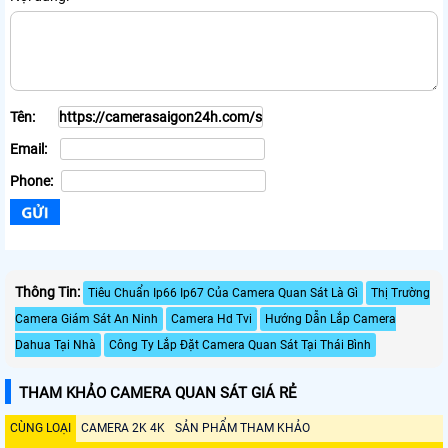
Tên:
Email:
Phone:
Thông Tin:
Tiêu Chuẩn Ip66 Ip67 Của Camera Quan Sát Là Gì
Thị Trường
Camera Giám Sát An Ninh
Camera Hd Tvi
Hướng Dẫn Lắp Camera
Dahua Tại Nhà
Công Ty Lắp Đặt Camera Quan Sát Tại Thái Bình
THAM KHẢO CAMERA QUAN SÁT GIÁ RẺ
CÙNG LOẠI
CAMERA 2K 4K
SẢN PHẨM THAM KHẢO