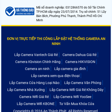
Mã số doanh nghiệp: 0312866570 do Sở Tài Chính
TP.HCM cấp ngày 23/07/2014. Trụ sở chính: 51 Lũy
Bán Bích, Phường Phú Thạnh, Thành Phố Hồ Chí
Minh
ĐƠN VỊ TRỰC TIẾP THI CÔNG LẮP ĐẶT HỆ THỐNG CAMERA AN
NINH
Lắp Camera Vantech Giá Rẻ
Camera Dahua Giá Rẻ
Camera Kbvision Chính Hãng
Camera HIKVISION
Camera an ninh
Lắp camera gia đình
Lắp camera xem qua điện thoại
Lắp Camera Cửa Hàng Loại Nào
Lắp Camera Văn Phòng
Lắp Camera Nhà Xưởng
Lắp Camera Wifi Giá Rẻ Không Dây
Camera Wifi Giá Rẻ
Lắp Camera Wifi YooSee
Lắp Camera Wifi KBONE
Tư Vấn Mua Khóa Cửa
Copyrights © 2016 An Thành Phát. All Rights Reserved.