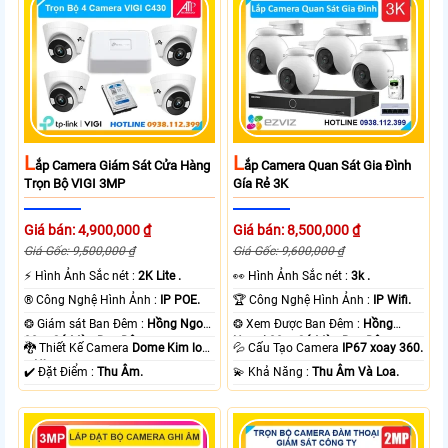
L
L
Ắp Camera Giám Sát Cửa Hàng
Ắp Camera Quan Sát Gia Đình
Trọn Bộ VIGI 3MP
Gía Rẻ 3K
Giá bán: 4,900,000 ₫
Giá bán: 8,500,000 ₫
Giá Gốc: 9,500,000 ₫
Giá Gốc: 9,600,000 ₫
️⚡ Hình Ảnh Sắc nét :
2K Lite .
️👀 Hình Ảnh Sắc nét :
3k .
®️ Công Nghệ Hình Ảnh :
IP POE.
🏆 Công Nghệ Hình Ảnh :
IP Wifi.
❂ Giám sát Ban Đêm :
Hồng Ngoại
❂ Xem Được Ban Đêm :
Hồng
30m Có Màu Ban Ðêm.
Ngoại 30m Có Màu Ban Ðêm.
🐉️ Thiết Kế Camera
Dome Kim loại
💦 Cấu Tạo Camera
IP67 xoay 360.
+ Nhựa.
️✔️ Đặt Điểm :
Thu Âm.
️💫 Khả Năng :
Thu Âm Và Loa.