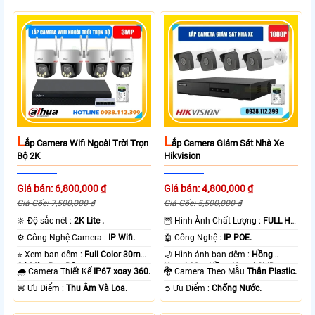
L
L
Ắp Camera Wifi Ngoài Trời Trọn
Ắp Camera Giám Sát Nhà Xe
Bộ 2K
Hikvision
Giá bán: 6,800,000 ₫
Giá bán: 4,800,000 ₫
Giá Gốc: 7,500,000 ₫
Giá Gốc: 5,500,000 ₫
🔆 Độ sắc nét :
2K Lite .
🦉 Hình Ành Chất Lượng :
FULL HD
1080P .
⚙ Công Nghệ Camera :
IP Wifi.
🤖️ Công Nghệ :
IP POE.
⭐ Xem ban đêm :
Full Color 30m
🌙 Hình ảnh ban đêm :
Hồng
Có Màu Ban Ðêm.
Ngoại 20m Hồng Ngoại SMD.
🌧️ Camera Thiết Kế
IP67 xoay 360.
🐉️ Camera Theo Mẫu
Thân Plastic.
️⌘ Ưu Điểm :
Thu Âm Và Loa.
️➲ Ưu Điểm :
Chống Nước.