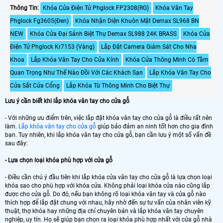
hợp kim siêu chắc chắn
Thông Tin:
Khóa Cửa Điện Tử Phglock FP2308(RG)
Khóa Vân Tay
Phglock Fg3605(Đen)
Khóa Nhận Diện Khuôn Mặt Demax SL968 BN
NEW
Khóa Cửa Đại Sảnh Biệt Thự Demax SL988 24K BRASS
Khóa Cửa
Điện Tử Phglock Kr7153 (Vàng)
Lắp Đặt Camera Giám Sát Cho Nha
Khoa
Lắp Khóa Vân Tay Cho Cửa Kính
Khóa Cửa Thông Minh Có Tầm
Quan Trọng Như Thế Nào Đồi Với Các Khách Sạn
Lắp Khóa Vân Tay Cho
Cửa Sắt Cửa Cổng
Lắp Khóa Từ Thông Minh Cho Biệt Thự
Lưu ý cần biết khi lắp khóa vân tay cho cửa gỗ
- Với những ưu điểm trên, việc lắp đặt khóa vân tay cho cửa gỗ là điều rất nên
làm.
Lắp khóa vân tay cho cửa gỗ
giúp bảo đảm an ninh tốt hơn cho gia đình
bạn. Tuy nhiên, khi lắp khóa vân tay cho cửa gỗ, bạn cần lưu ý một số vấn đề
sau đây:
- Lựa chọn loại khóa phù hợp với cửa gỗ
- Điều cần chú ý đầu tiên khi lắp khóa cửa vân tay cho cửa gỗ là lựa chọn loại
khóa sao cho phù hợp với khóa cửa. Không phải loại khóa cửa nào cũng lắp
được cho cửa gỗ. Do đó, nếu bạn không rõ loại khóa vân tay và cửa gỗ nào
thích hợp để lắp đặt chung với nhau, hãy nhờ đến sự tư vấn của nhân viên kỹ
thuật, thợ khóa hay những địa chỉ chuyên bán và lắp khóa vân tay chuyên
nghiệp, uy tín. Họ sẽ giúp bạn chọn ra loại khóa phù hợp nhất với cửa gỗ nhà