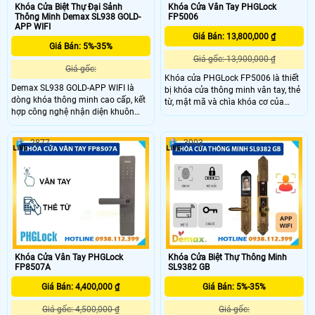
Khóa Cửa Biệt Thự Đại Sảnh
Khóa Cửa Vân Tay PHGLock
Thông Minh Demax SL938 GOLD-
FP5006
APP WIFI
Giá Bán: 13,800,000 ₫
Giá Bán: 5%-35%
Giá gốc: 13,900,000 ₫
Giá gốc:
Khóa cửa PHGLock FP5006 là thiết
Demax SL938 GOLD-APP WIFI là
bị khóa cửa thông minh vân tay, thẻ
dòng khóa thông minh cao cấp, kết
từ, mật mã và chìa khóa cơ của
hợp công nghệ nhận diện khuôn
hãng PHGLock, phù hợp cho biệt
mặt 3D, vân tay sinh trắc học FPC
thự, phòng giám đốc, và căn hộ
(Thụy Điển), thẻ từ, mật mã và điều
sang trọng. Sản phẩm hỗ trợ mở
2877
3003
khiển qua app. Thiết kế mạ vàng
khóa với 300 tài khoản,có chức
24K, phù hợp cửa biệt thự, đại sảnh
năng báo động chống cạy cửa và
sang trọng.
chuông báo tích hợp, đảm bảo an
toàn tối đa cho không gian sống
của bạn.
Khóa Cửa Vân Tay PHGLock
Khóa Cửa Biệt Thự Thông Minh
FP8507A
SL9382 GB
Giá Bán: 4,400,000 ₫
Giá Bán: 5%-35%
Giá gốc: 4,500,000 ₫
Giá gốc: