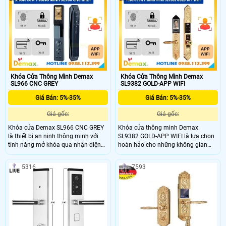
xa qua ứng dụng. Với thiết kế hiện
đại màu xám ánh sao, màn hình HD
tích hợp chuông cửa và khả năng tự
động khóa thông minh
Khóa Cửa Thông Mình Demax
Khóa Cửa Thông Mình Demax
SL966 CNC GREY
SL9382 GOLD-APP WIFI
Giá Bán: 5%-35%
Giá Bán: 5%-35%
Giá gốc:
Giá gốc:
Khóa cửa Demax SL966 CNC GREY
Khóa cửa thông minh Demax
là thiết bị an ninh thông minh với
SL9382 GOLD-APP WIFI là lựa chọn
tính năng mở khóa qua nhận diện
hoàn hảo cho những không gian
khuôn mặt, vân tay, mật mã và thẻ
hiện đại, đòi hỏi sự bảo mật cao và
từ. Thiết kế sang trọng, chất liệu cao
phong cách sang trọng. Sản phẩm
5316
7593
cấp, chống trầy xước và bảo mật tối
được tích hợp các tính năng mở
đa, phù hợp với cửa có độ dày 36-
khóa tiên tiến như nhận diện khuôn
90mm, mang lại sự an toàn cho mọi
mặt 3D, vân tay sinh trắc học FPC,
không gian.
mật mã, thẻ từ và điều khiển qua
ứng dụng điện thoại.