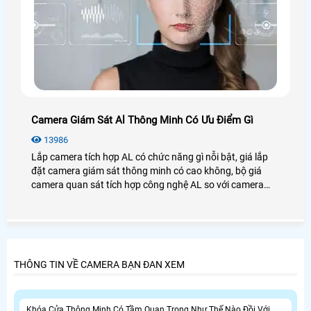
Camera Giám Sát Al Thông Minh Có Ưu Điểm Gì
13986
Lắp camera tích hợp AL có chức năng gì nỗi bật, giá lắp
đặt camera giám sát thông minh có cao không, bộ giá
camera quan sát tích hợp công nghệ AL so với camera
giám sát thông dụng có khác nhau nhiều không. trong bài
viết này sẽ giới thiệu công nghệ camera quan sát AL là gì
và nên sử dụng trong trường hợp nào để phát huy hiệu
quả
THÔNG TIN VỀ CAMERA BẠN ĐAN XEM
Khóa Cửa Thông Minh Có Tầm Quan Trọng Như Thế Nào Đồi Với