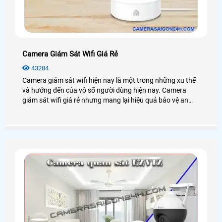
Camera Giám Sát Wifi Giá Rẻ
43284
Camera giám sát wifi hiện nay là một trong những xu thế
và hướng đến của vô số người dùng hiện nay. Camera
giám sát wifi giá rẻ nhưng mang lại hiệu quả bảo vệ an
ninh cao chất lượng nhờ các tính năng công nghệ được
tích hợp trong nó. Vậy camera giám sát wifi là gì? Chúng
hoạt động ra sao? Hãy cùng Công nghệ An Thành Phát
tìm hiểu về nó nhé!