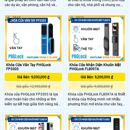
là giải pháp an ninh tiên tiến cho
là thiết bị khóa thông minh, phù hợp
các dự án, văn phòng, căn hộ và
cho căn hộ, nhà phố và chung cư.
nhà phố. Với tính năng mở khóa
Sản phẩm tích hợp nhiều tính năng
bằng vân tay, thẻ từ, mã số và chìa
mở khóa như vân tay,thẻ từ,mã số
2845
3024
cơ, khóa mang lại sự tiện lợi và bảo
và chìa cơ cung cấp sự an toàn cao.
mật tối đa. Được làm từ inox 304
Đặc biệt, khóa có bộ nhớ lưu trữ lên
chắc chắn, sản phẩm tích hợp nhiều
tới 100 tài khoản và hỗ trợ mở khóa
chức năng thông minh
qua app hoặc remote
Khóa Cửa Vân Tay PHGLock
Khóa Cửa Nhận Diện Khuôn Mặt
FP3303
PHGLock FL8097A
Giá Bán: 9,030,000 ₫
Giá Bán: 9,200,000 ₫
Giá gốc: 12,900,000 ₫
Giá gốc: 9,300,000 ₫
Khóa cửa PHGLock FP3303 là lựa
Khóa cửa PHGLock FL8097A là thiết
chọn hoàn hảo cho những ai tìm
bị khóa cửa thông minh với nhiều
kiếm sự kết hợp giữa tính năng bảo
phương thức mở khóa như vân tay,
mật cao và thiết kế hiện đại. Với khả
khuôn mặt, mã số, thẻ từ và app
năng mở khóa qua vân tay, mã số,
PHGLock Pass hoặc Tuya. Phù hợp
2967
2976
và chìa khóa cơ, khóa cửa này đáp
cho căn hộ,nhà phố,chung cư,hỗ trợ
ứng nhu cầu của căn hộ, nhà phố,
tính năng wifi và mở khóa từ xa qua
chung cư, và homestay.
Internet, an toàn và tiện lợi.