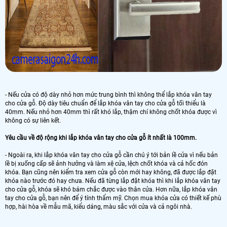
- Nếu cửa có độ dày nhỏ hơn mức trung bình thì không thể lắp khóa vân tay
cho cửa gỗ. Độ dày tiêu chuẩn để lắp khóa vân tay cho cửa gỗ tối thiểu là
40mm. Nếu nhỏ hơn 40mm thì rất khó lắp, thậm chí không chốt khóa được vì
không có sự liên kết.
Yêu cầu về độ rộng khi lắp khóa vân tay cho cửa gỗ ít nhất là 100mm.
- Ngoài ra, khi lắp khóa vân tay cho cửa gỗ cần chú ý tới bản lề cửa vì nếu bản
lề bị xuống cấp sẽ ảnh hưởng và làm xệ cửa, lệch chốt khóa và cả hốc đón
khóa. Bạn cũng nên kiểm tra xem cửa gỗ còn mới hay không, đã được lắp đặt
khóa nào trước đó hay chưa. Nếu đã từng lắp đặt khóa thì khi lắp khóa vân tay
cho cửa gỗ, khóa sẽ khó bám chắc được vào thân cửa. Hơn nữa, lắp khóa vân
tay cho cửa gỗ, bạn nên để ý tính thẩm mỹ. Chọn mua khóa cửa có thiết kế phù
hợp, hài hòa về mẫu mã, kiểu dáng, màu sắc với cửa và cả ngôi nhà.