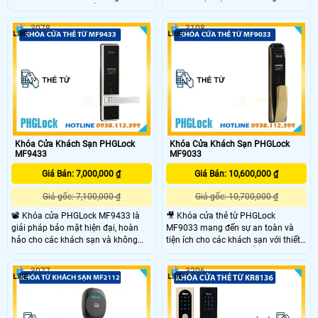
mật hiện đại. Sản phẩm lý tưởng
toàn vượt trội. Với khả năng mở
cho các khách sạn và các công trình
khóa qua thẻ từ TM08 và chìa khóa
3078
3108
sang trọng, với phương thức mở
cơ, sản phẩm lý tưởng cho các
khóa thẻ từ TM08 và chìa khóa cơ
khách sạn, biệt thự hoặc căn hộ cao
trong trường hợp khẩn cấp, mang
cấp, giúp nâng cao sự tiện nghi và
lại sự tiện lợi và an toàn tuyệt đối
bảo mật cho mọi không gian.
cho người sử dụng.
Khóa Cửa Khách Sạn PHGLock
Khóa Cửa Khách Sạn PHGLock
MF9433
MF9033
Giá Bán: 7,000,000 ₫
Giá Bán: 10,600,000 ₫
Giá gốc: 7,100,000 ₫
Giá gốc: 10,700,000 ₫
📽 Khóa cửa PHGLock MF9433 là
🎥 Khóa cửa thẻ từ PHGLock
giải pháp bảo mật hiện đại, hoàn
MF9033 mang đến sự an toàn và
hảo cho các khách sạn và không
tiện ích cho các khách sạn với thiết
gian sang trọng. Với thiết kế tinh tế,
kế sang trọng. Sản phẩm sử dụng
khóa sử dụng thẻ từ MF và chìa
thẻ từ và chìa khóa cơ khẩn cấp, tích
3077
3206
'
khóa cơ dự phòng trong trường hợp
hợp chức năng chốt an toàn và báo
khẩn cấp. Được làm từ hợp kim
hiệu cửa chưa đóng chặt. Cấu tạo
nhôm và nhựa ABS, sản phẩm đảm
hợp kim và nhựa ABS bền bỉ, phù
bảo tính bền bỉ, an toàn và dễ sử
hợp với cửa có đố 38mm x 115mm.