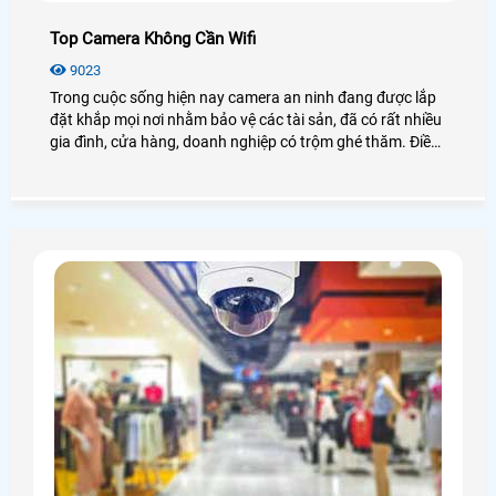
Top Camera Không Cần Wifi
9023
Trong cuộc sống hiện nay camera an ninh đang được lắp
đặt khắp mọi nơi nhằm bảo vệ các tài sản, đã có rất nhiều
gia đình, cửa hàng, doanh nghiệp có trộm ghé thăm. Điều
này cũng là nỗi băn khoăn đối với nhiều khách hàng, từ đó
các hãng camera giám sát đã có nhiều mẫu Camera
không cần wifi quan sát để chống trộm, cảnh báo khi có
đối tượng có nghi vấn xuất hiện giảm bớt tổn thất do trộm
gây ra.