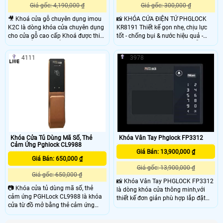
Giá gốc: 4,190,000 ₫
Giá gốc: 300,000 ₫
🎥 Khoá cửa gỗ chuyên dụng imou
📸 KHÓA CỬA ĐIỆN TỬ PHGLOCK
K2C là dòng khóa cửa chuyên dụng
KR8191 Thiết kế gọn nhẹ, chịu lực
cho cửa gỗ cao cấp Khoá được thiết
tốt - chống bụi & nước hiệu quả -
kế với kiểu dáng thẳng cong, phủ
Đảm bảo an ninh chặt chẽ. Mẫu mã
lớp sơn bóng cao cấp tạo sự sang
đa dạng, bảo hành lâu dài - Đổi trả
4111
3978
trọng, tinh tế cho căn nhà.sản phẩm
linh hoạt trong 7 ngày - Giao hàng
hỗ trợ 6 phương thức mở cửa thông
siêu tốc. An toàn nhất hiện nay.
minh.Imou K2C cho phép người
Công nghệ mới nhất. Chống trộm,
dùng có 6 cách mở cửa vô cùng tiện
chống cạy. Sang trọng đẳng cấp.
lợi: Mở khoá bằng mật khẩu số trên
bàn phím cảm ứng Mở khoá bằng
dấu vân tay. Máy quét vân tay nằm
ở tay nắm cửa, có khả năng nhận
diện vân tay 360 độ và được làm với
chất liệu chống mòn Mở khoá bằng
Khóa Cửa Tủ Dùng Mã Số, Thẻ
Khóa Vân Tay Phglock FP3312
Cảm Ứng Pghlock CL9988
Giá Bán: 13,900,000 ₫
Giá Bán: 650,000 ₫
Giá gốc: 13,900,000 ₫
Giá gốc: 650,000 ₫
📸 Khóa Vân Tay PHGLOCK FP3312
📷 Khóa cửa tủ dùng mã số, thẻ
là dòng khóa cửa thông minh,với
cảm ứng PGHLock CL9988 là khóa
thiết kế đơn giản phù hợp lắp đặt
cửa từ đồ mở bằng thẻ cảm ứng
cho các khách sạn,văn phòng thiết
chất lượng, chính hãng. Được thiết
kế đơn giản
kế đẹp, sang trọng với bề mặt bằng