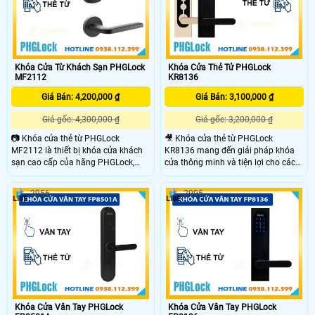
dụng, thích hợp với các cửa có đố
38mm x 115mm. Khóa còn tích hợp
chốt an toàn
Khóa Cửa Từ Khách Sạn PHGLock
Khóa Cửa Thẻ Tử PHGLock
MF2112
KR8136
Giá Bán: 4,200,000 ₫
Giá Bán: 3,100,000 ₫
Giá gốc: 4,300,000 ₫
Giá gốc: 3,200,000 ₫
📷 Khóa cửa thẻ từ PHGLock
🎥 Khóa cửa thẻ từ PHGLock
MF2112 là thiết bị khóa cửa khách
KR8136 mang đến giải pháp khóa
sạn cao cấp của hãng PHGLock,
cửa thông minh và tiện lợi cho các
được thiết kế với tính năng thẻ từ
không gian sống hiện đại như căn
MF08 và chìa khóa cơ khẩn cấp.
hộ,nhà phố,chung cư và
2956
2995
Sản phẩm phù hợp với cửa khách
homestay.Được trang bị công nghệ
sạn, biệt thự hoặc các không gian
khóa tiên tiến,sản phẩm không chỉ
cần sự sang trọng và bảo mật cao.
giúp bảo vệ tài sản mà còn nâng
cao trải nghiệm sử dụng với tính
năng mở khóa bằng thẻ từ, mã số
và ứng dụng di động.
Khóa Cửa Vân Tay PHGLock
Khóa Cửa Vân Tay PHGLock