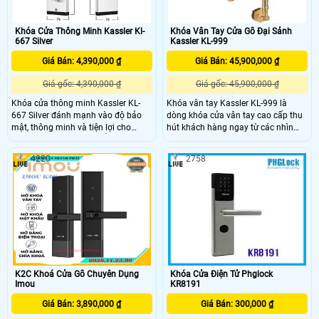
Khóa Cửa Thông Minh Kassler Kl-
Khóa Vân Tay Cửa Gỗ Đại Sảnh
667 Silver
Kassler KL-999
Giá Bán: 4,390,000 ₫
Giá Bán: 45,900,000 ₫
Giá gốc: 4,390,000 ₫
Giá gốc: 45,900,000 ₫
Khóa cửa thông minh Kassler KL-
Khóa vân tay Kassler KL-999 là
667 Silver đánh mạnh vào độ bảo
dòng khóa cửa vân tay cao cấp thu
mật, thông minh và tiện lợi cho
hút khách hàng ngay từ các nhìn
người tiêu dùng, sản phẩm tích hợp
đầu tiên bởi đường nét hoa văn tinh
4 phương thức mở khóa thông minh
tế, nghệ thuật làm sang trọng lên
4220
2758
trên cùng 1 sản phẩm: mật mã, thẻ
ngôi nhà của bạn. Kassler Việt Nam
từ, chìa cơ, bluetooh giúp cho việc
là đại lý phân phối chính hãng của
mở khóa trở lên đơn giản và bảo
sản phẩm khóa vân tay Kassler KL-
mật.
999, vì vậy đến với chúng tôi bạn có
thể hoàn toàn an tâm về chất lượng.
K2C Khoá Cửa Gỗ Chuyên Dụng
Khóa Cửa Điện Tử Phglock
Imou
KR8191
Giá Bán: 3,890,000 ₫
Giá Bán: 300,000 ₫