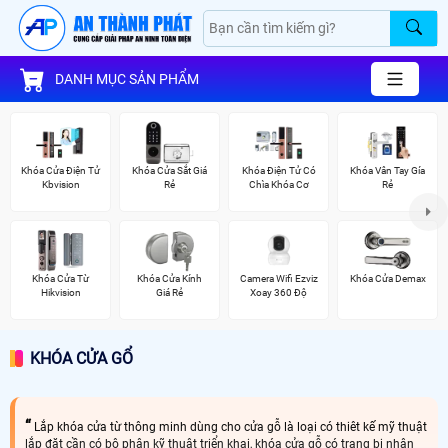
DANH MỤC SẢN PHẨM
Khóa Cửa Điện Tử
Khóa Cửa Sắt Giá
Khóa Điện Tử Có
Khóa Vân Tay Gía
Kbvision
Rẻ
Chìa Khóa Cơ
Rẻ
Khóa Cửa Từ
Khóa Cửa Kính
Camera Wifi Ezviz
Khóa Cửa Demax
Hikvision
Giá Rẻ
Xoay 360 Độ
KHÓA CỬA GỔ
Lắp khóa cửa từ thông minh dùng cho cửa gỗ là loại có thiêt kế mỹ thuật
lắp đặt cần có bộ phận kỹ thuật triển khai, khóa cửa gỗ có trang bị nhận