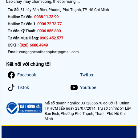
báo cháy, máy chấm công, thiết bị mạng, ...
Trụ Sở:
51 Lũy Bán Bích, Phường Phú Thạnh, TP. Hồ Chí Minh
0938.11.23.99
Hotline Tư Vấn:
0906.72.73.77
Hotline Tư Vấn 1:
0906.855.330
Tư Vấn Kỹ Thuật:
0902.452.577
Tư Vấn Mua Hàng:
(028) 6688.4949
CSKH:
Email:
congngheanthanhphat@gmail.com
Kết nối với chúng tôi
Facebook
Twitter
Tiktok
Youtube
Mã số doanh nghiệp: 0312866570 do Sở Tài Chính
TP.HCM cấp ngày 23/07/2014. Trụ sở chính: 51 Lũy
Bán Bích, Phường Phú Thạnh, Thành Phố Hồ Chí
Minh