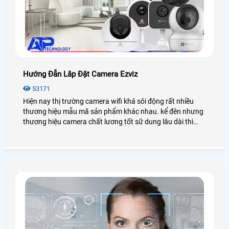
Hướng Đẫn Lăp Đặt Camera Ezviz
53171
Hiện nay thị trường camera wifi khá sôi động rất nhiều
thương hiệu mẫu mã sản phẩm khác nhau. kể đên nhưng
thương hiệu camera chất lương tốt sữ dung lâu dài thì
camera EZVIZ là một trong những thương hiệu đó. Đa số
người tiêu dụng bình chọn camera EZVIZ là dòng camera
IP WIFI có tính ổn đinh và chất lượng cao. Độ bền lâu dài,