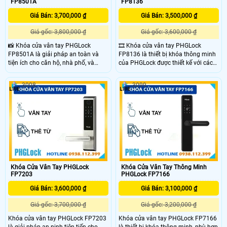
FP8501A
FP8136
Giá Bán: 3,700,000 ₫
Giá Bán: 3,500,000 ₫
Giá gốc: 3,800,000 ₫
Giá gốc: 3,600,000 ₫
📸 Khóa cửa vân tay PHGLock
🎞 Khóa cửa vân tay PHGLock
FP8501A là giải pháp an toàn và
FP8136 là thiết bị khóa thông minh
tiện ích cho căn hộ, nhà phố, và
của PHGLock được thiết kế với các
chung cư. Với thiết kế hiện đại, sản
tính năng hiện đại như mở khóa
phẩm hỗ trợ mở khóa bằng vân tay,
bằng vân tay,thẻ từ,mã số và chìa
3008
3099
thẻ từ, mã số, và kết nối Bluetooth
khóa cơ.Sản phẩm phù hợp cho căn
qua ứng dụng PHGLock Pass. Đặc
hộ,nhà phố,chung cư và homestay
biệt, khóa còn có khả năng mở rộng
mang đến khả năng bảo mật cao
tính năng Remote và kết nối Wifi,
với tính năng chống dò mã và chế
mang đến sự bảo mật tối ưu cùng
độ thông hành.
tính năng thông minh cho ngôi nhà
của bạn.
Khóa Cửa Vân Tay PHGLock
Khóa Cửa Vân Tay Thông Minh
FP7203
PHGLock FP7166
Giá Bán: 3,600,000 ₫
Giá Bán: 3,100,000 ₫
Giá gốc: 3,700,000 ₫
Giá gốc: 3,200,000 ₫
Khóa cửa vân tay PHGLock FP7203
Khóa cửa vân tay PHGLock FP7166