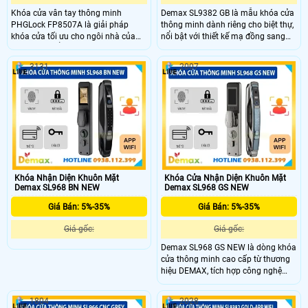
Khóa cửa vân tay thông minh
Demax SL9382 GB là mẫu khóa cửa
PHGLock FP8507A là giải pháp
thông minh dành riêng cho biệt thự,
khóa cửa tối ưu cho ngôi nhà của
nổi bật với thiết kế mạ đồng sang
bạn. Sản phẩm được thiết kế với
trọng và các tính năng an ninh hiện
tính năng mở khóa thông qua vân
đại. Khóa hỗ trợ nhiều phương thức
3131
2007
tay,thẻ từ,mã số và ứng dụng
mở khóa như nhận diện khuôn mặt
PHGLock Pass qua Bluetooth mang
3D, vân tay sinh trắc học, mật mã,
đến sự tiện lợi và an toàn tuyệt đối.
thẻ từ, và qua ứng dụng điện thoại.
Với chất liệu hợp kim cao cấp
Khóa Nhận Diện Khuôn Mặt
Khóa Cửa Nhận Diện Khuôn Mặt
Demax SL968 BN NEW
Demax SL968 GS NEW
Giá Bán: 5%-35%
Giá Bán: 5%-35%
Giá gốc:
Giá gốc:
Demax SL968 GS NEW là dòng khóa
cửa thông minh cao cấp từ thương
hiệu DEMAX, tích hợp công nghệ
nhận diện khuôn mặt 3D FACE ID,
vân tay sinh trắc học FPC Thụy
1804
2028
Điển, mật mã, thẻ từ và điều khiển từ