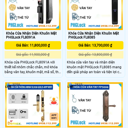
Khóa Cửa Nhận Diện Khuôn Mặt
Khóa Cửa Nhận Diện Khuôn Mặt
PHGLock FL8091A
PHGLock FL8085
Giá Bán: 11,800,000 ₫
Giá Bán: 13,700,000 ₫
Giá gốc: 11,900,000 ₫
Giá gốc: 13,800,000 ₫
Khóa cửa PHGLock FL8091A với
Khóa cửa vân tay và nhận diện
thiết kế nhôm chắc chắn, mở khóa
khuôn mặt PHGLock FL8085 mang
bằng vân tay, khuôn mặt, mã số, thẻ
đến giải pháp an toàn và tiện lợi cho
từ, và app điện thoại. Phù hợp cho
căn hộ, nhà phố, chung cư. Với khả
căn hộ, nhà phố, chung cư, hỗ trợ
năng mở khóa bằng khuôn mặt, vân
3056
2835
wifi và chìa khóa cơ khẩn cấp. Dung
tay, thẻ, mã số và app điện thoại,
lượng pin sử dụng lên đến 6 tháng.
khóa cung cấp bảo mật cao và dễ
sử dụng.