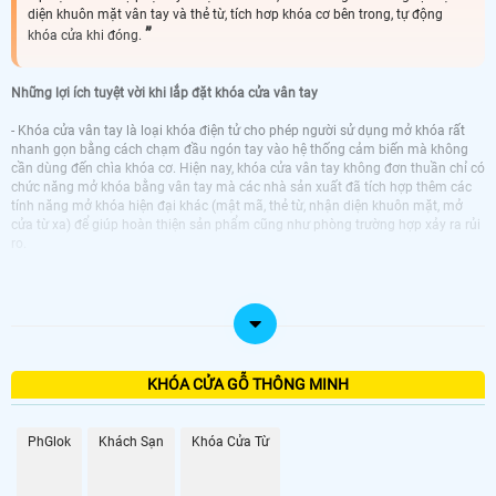
diện khuôn mặt vân tay và thẻ từ, tích hơp khóa cơ bên trong, tự động
khóa cửa khi đóng.
Những lợi ích tuyệt vời khi lắp đặt khóa cửa vân tay
- Khóa cửa vân tay là loại khóa điện tử cho phép người sử dụng mở khóa rất
nhanh gọn bằng cách chạm đầu ngón tay vào hệ thống cảm biến mà không
cần dùng đến chìa khóa cơ. Hiện nay, khóa cửa vân tay không đơn thuần chỉ có
chức năng mở khóa bằng vân tay mà các nhà sản xuất đã tích hợp thêm các
tính năng mở khóa hiện đại khác (mật mã, thẻ từ, nhận diện khuôn mặt, mở
cửa từ xa) để giúp hoàn thiện sản phẩm cũng như phòng trường hợp xảy ra rủi
ro.
KHÓA CỬA GỖ THÔNG MINH
PhGlok
Khách Sạn
Khóa Cửa Từ