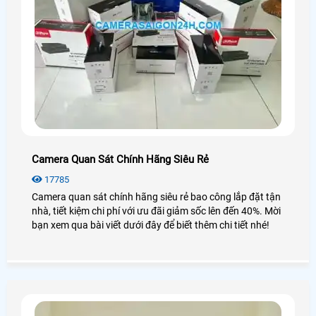
Camera Quan Sát Chính Hãng Siêu Rẻ
17785
Camera quan sát chính hãng siêu rẻ bao công lắp đặt tận
nhà, tiết kiệm chi phí với ưu đãi giảm sốc lên đến 40%. Mời
bạn xem qua bài viết dưới đây để biết thêm chi tiết nhé!