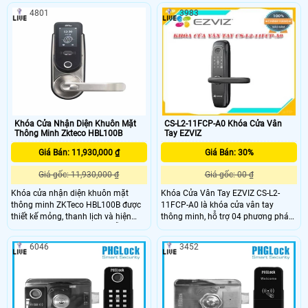
sắt.gây ấn tượng đặc biệt với người
Châu Âu có 5 chốt, chốt chết sẽ tự
4801
3983
nhìn bởi đường nét thiết kế tinh tế,
động khóa sau khi cửa đóng. Có 4
sang trọng, hiện đại và chất liệu
cách mỡ khóa khuôn mặt, mật
inox cao cấp
khẩu, thẻ, chìa khóa cơ.
Khóa Cửa Nhận Diện Khuôn Mặt
CS-L2-11FCP-A0 Khóa Cửa Vân
Thông Minh Zkteco HBL100B
Tay EZVIZ
Giá Bán: 11,930,000 ₫
Giá Bán: 30%
Giá gốc: 11,930,000 ₫
Giá gốc: 00 ₫
Khóa cửa nhận diện khuôn mặt
Khóa Cửa Vân Tay EZVIZ CS-L2-
thông minh ZKTeco HBL100B được
11FCP-A0 là khóa cửa vân tay
thiết kế mỏng, thanh lịch và hiện
thông minh, hỗ trợ 04 phương pháp
đại. Khóa cửa thông minh hỗ trợ:
mở khóa siêu an toàn, đảm bảo an
Vân tay, mật khẩu, thẻ, Bluetooth và
toàn cho ngôi nhà của bạn. Khóa
6046
3452
nhận diện khuôn mặt.
cửa gồm có 4 Phương thức mở
khóa: Vân tay, mã số, thẻ từ, chìa cơ.
Dung lượng: 50 vân tay, 50 mật
khẩu, 50 thẻ cảm ứng. Tự động khóa
cửa ngay sau khi đóng, đảm bảo an