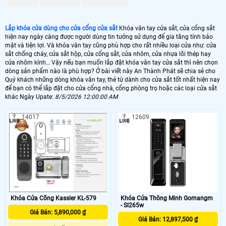
1. Tiêu chí khóa vân tay lắp cho cửa sắt, cửa cổng sắt:
Lắp khóa cửa dùng cho cửa cổng cửa sắt
Khóa vân tay cửa sắt, cửa cổng sắt
+ Khóa vân tay cửa sắt Chất lượng tốt, hoạt động ổn định
hiện nay ngày càng được người dùng tin tưởng sử dụng để gia tăng tính bảo
mật và tiện lợi. Và khóa vân tay cũng phù hợp cho rất nhiều loại cửa như: cửa
+ Khóa cửa sắt chắc chắn kết hợp khóa vân tay tiện lợi và bảo mật cao
sắt chống cháy, cửa sắt hộp, cửa cổng sắt, cửa nhôm, cửa nhựa lõi thép hay
cửa nhôm kính… Vậy nếu bạn muốn lắp đặt khóa vân tay cửa sắt thì nên chọn
+ Chịu được thời tiết mưa nắng . Vì cửa sắt thường lắp vị trí mà mưa nắng hắt
dòng sản phẩm nào là phù hợp? Ở bài viết này An Thành Phát sẽ chia sẻ cho
vào trực tiếp.
Quý khách những dòng khóa vân tay, thẻ từ dành cho cửa sắt tốt nhất hiện nay
để bạn có thể lắp đặt cho cửa cổng nhà, cổng phòng trọ hoặc các loại cửa sắt
+ Giá cả và mẫu mã phù hợp với điều kiện của mọi gia đình.
khác Ngày Upate:
8/5/2026 12:00:00 AM
2. Điều kiện để lắp khóa vân tay cho cửa sắt, cửa cổng sắt
14017
12609
Để lắp khóa vân tay, thẻ từ thì cửa sắt, cửa cổng phải đạt tiêu chí:
+ Cửa cổng cửa sắt hộp đảm bảo yêu cầu: đố cửa dầy trên 3.8cm, rộng trên 9.5
cm.
+ Cửa sắt cửa cổng phải thiết kế kín. Do hoạt động cửa khóa là ở trong nhà ra
luôn mở được nên người ở ngoài không dùng tay hay dùng dụng cụ để thò tay
vào mở được.
Khóa Cửa Cổng Kassler KL-579
Khóa Cửa Thông Minh Gomangm
- Sl265w
Giá Bán: 5,890,000 ₫
Giá Bán: 12,897,500 ₫