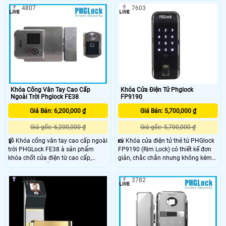
việc ,khả năng truyền động mạng
cùng với thiết kế từ thép và bề ngoài
4807
7603
mẽ
bảo vệ bởi lớp sơn chống rỉ sét, đảm
bảo dùng tốt trong điều kiện thời tiết
khắc nghiệt, dùng được cho tất cả
các loại chuông cửa có hình.
Khóa Cổng Vân Tay Cao Cấp
Khóa Cửa Điện Tử Phglock
Ngoài Trời Phglock FE38
FP9190
Giá Bán: 6,200,000 ₫
Giá Bán: 5,700,000 ₫
Giá gốc: 6,200,000 ₫
Giá gốc: 5,700,000 ₫
📹 Khóa cổng vân tay cao cấp ngoài
📸 Khóa cửa điện tử thẻ từ PHGlock
trời PHGLock FE38 à sản phẩm
FP9190 (Rim Lock) có thiết kế đơn
khóa chốt cửa điện từ cao cấp,
giản, chắc chắn nhưng không kém
chính hãng. Hỗ trợ những tính năng
phần sang trọng và hiện đại.
bảo mật cao cấp, hiện đại cùng với
PHGLOCK FP9190 là dòng khóa
2720
3782
thiết kế từ thép và bề ngoài bảo vệ
vân tay cho cửa gỗ, cửa sắt bán
bởi lớp sơn chống rỉ sét. Sản phẩm
chạy, giá rẻ trên thị trường hiện nay.
đảm bảo dùng tốt trong điều kiện
thời tiết khắc nghiệt khi lắp đặt
ngoài trời.