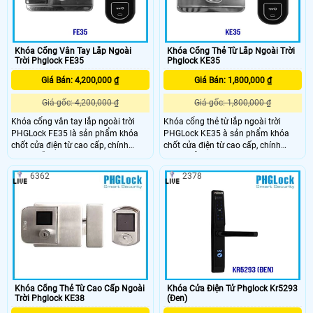
toàn tối ưu
Khóa Cổng Vân Tay Lắp Ngoài
Khóa Cổng Thẻ Từ Lắp Ngoài Trời
Trời Phglock FE35
Phglock KE35
Giá Bán: 4,200,000 ₫
Giá Bán: 1,800,000 ₫
Giá gốc: 4,200,000 ₫
Giá gốc: 1,800,000 ₫
Khóa cổng vân tay lắp ngoài trời
Khóa cổng thẻ từ lắp ngoài trời
PHGLock FE35 là sản phẩm khóa
PHGLock KE35 à sản phẩm khóa
chốt cửa điện từ cao cấp, chính
chốt cửa điện từ cao cấp, chính
hãng. Hỗ trợ những tính năng bảo
hãng. Hỗ trợ những tính năng bảo
mật cao cấp, hiện đại cùng với thiết
mật cao cấp, hiện đại cùng với thiết
6362
2378
kế từ thép và bề ngoài bảo vệ bởi
kế từ thép và bề ngoài bảo vệ bởi
lớp sơn chống rỉ sét. Sản phẩm đảm
lớp sơn chống rỉ sét. Sản phẩm đảm
bảo dùng tốt trong điều kiện thời tiết
bảo dùng tốt trong điều kiện thời tiết
khắc nghiệt khi lắp đặt ngoài trời.
khắc nghiệt khi lắp đặt ngoài trời.
Khóa Cổng Thẻ Từ Cao Cấp Ngoài
Khóa Cửa Điện Tử Phglock Kr5293
Trời Phglock KE38
(Đen)