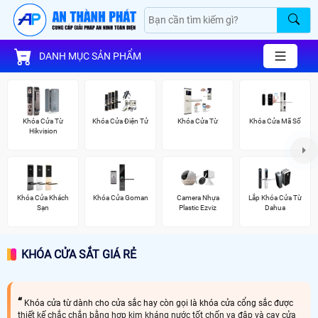
DANH MỤC SẢN PHẨM
Khóa Cửa Từ
Khóa Cửa Điện Tử
Khóa Cửa Từ
Khóa Cửa Mã Số
Hikvision
Khóa Cửa Khách
Khóa Cửa Goman
Camera Nhựa
Lắp Khóa Cửa Từ
Sạn
Plastic Ezviz
Dahua
KHÓA CỬA SẮT GIÁ RẺ
Khóa cửa từ dành cho cửa sắc hay còn gọi là khóa cửa cổng sắc được
thiết kế chắc chắn bằng hợp kim kháng nước tốt chốn va đập và cạy cửa