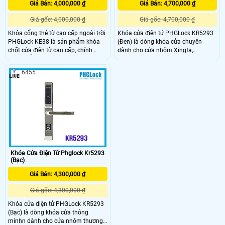
Giá Bán: 4,000,000 ₫
Giá Bán: 4,700,000 ₫
Giá gốc: 4,000,000 ₫
Giá gốc: 4,700,000 ₫
Khóa cổng thẻ từ cao cấp ngoài trời
Khóa cửa điện tử PHGLock KR5293
PHGLock KE38 là sản phẩm khóa
(Đen) là dòng khóa cửa chuyên
chốt cửa điện từ cao cấp, chính
dành cho cửa nhôm Xingfa,
hãng. Hỗ trợ những tính năng bảo
EuroWindow, cửa nhựa lõi thép có
mật cao cấp, hiện đại cùng với thiết
đố cửa thấp. Đây là một trong
6455
kế từ thép và bề ngoài bảo vệ bởi
nhưng mẫu khoá có thiết kế đơn
lớp sơn chống rỉ sét. Sản phẩm đảm
giản, chắc chắc với chất liệu inox.
bảo dùng tốt trong điều kiện thời tiết
Nếu như bình thường chỉ có chiếc
khắc nghiệt khi lắp đặt ngoài trời.
chìa khoá cơ, khách hàng có thể
đánh rơi bất kể lúc nào
Khóa Cửa Điện Tử Phglock Kr5293
(Bạc)
Giá Bán: 4,300,000 ₫
Giá gốc: 4,300,000 ₫
Khóa cửa điện tử PHGLock KR5293
(Bạc) là dòng khóa cửa thông
minhn dành cho cửa nhôm thương