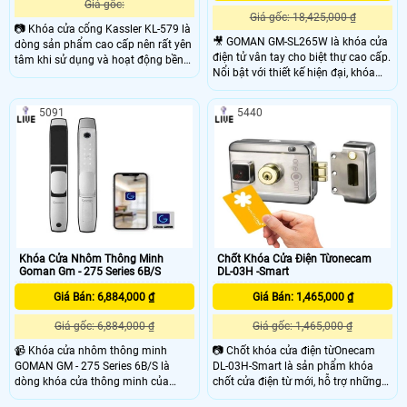
Giá gốc:
Giá gốc: 18,425,000 ₫
📷 Khóa cửa cổng Kassler KL-579 là
🎥 GOMAN GM-SL265W là khóa cửa
dòng sản phẩm cao cấp nên rất yên
điện tử vân tay cho biệt thự cao cấp.
tâm khi sử dụng và hoạt động bền
Nổi bật với thiết kế hiện đại, khóa
bỉ. Với nhiều chức năng hiện đại
cửa thông minh GOMAN – thương
mang lại sự tiện lợi cho khách
hiệu Đức, tô điểm cho sự thời
5091
5440
thượng trong mọi không gian của
bạn.
'
Khóa Cửa Nhôm Thông Minh
Chốt Khóa Cửa Điện Từonecam
Goman Gm - 275 Series 6B/S
DL-03H -Smart
Giá Bán: 6,884,000 ₫
Giá Bán: 1,465,000 ₫
Giá gốc: 6,884,000 ₫
Giá gốc: 1,465,000 ₫
📹 Khóa cửa nhôm thông minh
📷 Chốt khóa cửa điện từOnecam
GOMAN GM - 275 Series 6B/S là
DL-03H-Smart là sản phẩm khóa
dòng khóa cửa thông minh của
chốt cửa điện từ mới, hỗ trợ những
thương hiệu goman,dòng điện làm
tính năng bảo mật cao cấp, hiện đại