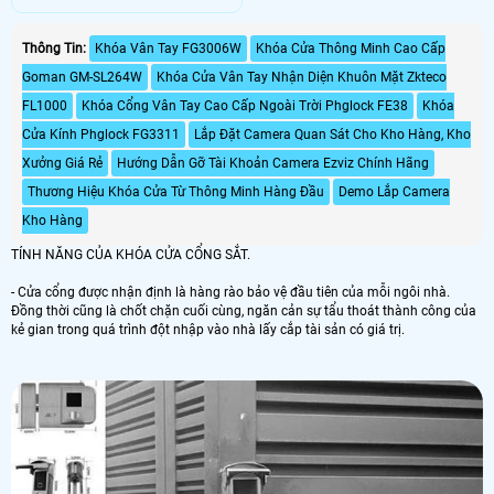
hiệu PHGLock. KR5293S là một
trong nhưng mẫu khoá có thiết kế
đơn giản nhưng không kém phần
Thông Tin:
Khóa Vân Tay FG3006W
Khóa Cửa Thông Minh Cao Cấp
sang trọng và đẳng cấp. là dòng
Goman GM-SL264W
Khóa Cửa Vân Tay Nhận Diện Khuôn Mặt Zkteco
khóa cửa chuyên dành cho cửa
nhôm Xingfa, EuroWindow, cửa
FL1000
Khóa Cổng Vân Tay Cao Cấp Ngoài Trời Phglock FE38
Khóa
nhựa lõi thép có đố cửa thấp
Cửa Kính Phglock FG3311
Lắp Đặt Camera Quan Sát Cho Kho Hàng, Kho
Xưởng Giá Rẻ
Hướng Dẫn Gỡ Tài Khoản Camera Ezviz Chính Hãng
Thương Hiệu Khóa Cửa Từ Thông Minh Hàng Đầu
Demo Lắp Camera
Kho Hàng
TÍNH NĂNG CỦA KHÓA CỬA CỔNG SẮT.
- Cửa cổng được nhận định là hàng rào bảo vệ đầu tiên của mỗi ngôi nhà.
Đồng thời cũng là chốt chặn cuối cùng, ngăn cản sự tẩu thoát thành công của
kẻ gian trong quá trình đột nhập vào nhà lấy cắp tài sản có giá trị.