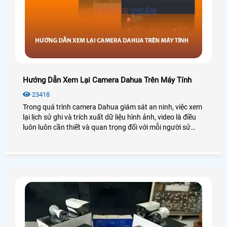
Hướng Dẫn Xem Lại Camera Dahua Trên Máy Tính
23418
Trong quá trình camera Dahua giám sát an ninh, việc xem
lại lịch sử ghi và trích xuất dữ liệu hình ảnh, video là điều
luôn luôn cần thiết và quan trọng đối với mỗi người sử
dụng. Tuy nhiên một số người dùng mới không rành về
công nghệ cũng như không biết cách sử dụng camera
Dahua nên sẽ gặp khó khăn trong quá trình xem lại nhất
là thao tác trên máy tính