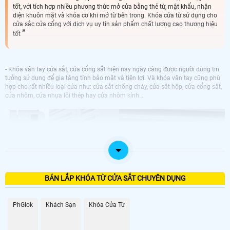
tốt, với tích hợp nhiều phương thức mở cửa bằng thẻ từ, mật khẩu, nhận
diện khuôn mặt và khóa cơ khi mở từ bên trong. Khóa cửa từ sử dụng cho
cửa sắc cửa cổng với dịch vụ uy tín sản phẩm chất lượng cao thương hiệu
tốt
- Khóa vân tay cửa sắt, cửa cổng sắt hiện nay ngày càng được người dùng tin
tưởng sử dụng để gia tăng tính bảo mật và tiện lợi. Và khóa vân tay cũng phù
hợp cho rất nhiều loại cửa như: cửa sắt chống cháy, cửa sắt hộp, cửa cổng sắt,
cửa nhôm, cửa nhựa lõi thép hay cửa nhôm kính…
BÁN LẮP KHÓA TỪ CỬA SẮT CHUYÊN DỤNG
PhGlok
Khách Sạn
Khóa Cửa Từ