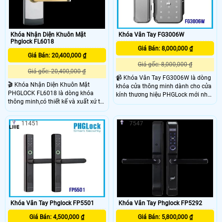
Khóa Nhận Diện Khuôn Mặt
Khóa Vân Tay FG3006W
Phglock FL6018
Giá Bán: 8,000,000 ₫
Giá Bán: 20,400,000 ₫
Giá gốc: 8,000,000 ₫
Giá gốc: 20,400,000 ₫
📹 Khóa Vân Tay FG3006W là dòng
🎬 Khóa Nhận Diện Khuôn Mặt
khóa cửa thông minh dành cho cửa
PHGLOCK FL6018 là dòng khóa
kính thương hiệu PHGLock mới nhất
thông minh,có thiết kế và xuất xứ từ
hiện nay. FG3006W là một trong
úc,độ bảo mật vượt trội và an toàn
nhưng mẫu khoá có kèm remote,
hơn,Phù hợp: biệt thự và căn hộ
thiết kế đơn giản nhưng không kém
11451
7547
sang trọng
phần sang trọng và đẳng cấp.
Khóa Vân Tay Phglock FP5501
Khóa Vân Tay Phglock FP5292
Giá Bán: 4,500,000 ₫
Giá Bán: 5,800,000 ₫