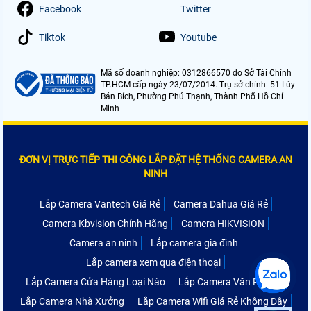
Facebook
Twitter
Tiktok
Youtube
Mã số doanh nghiệp: 0312866570 do Sở Tài Chính
TP.HCM cấp ngày 23/07/2014. Trụ sở chính: 51 Lũy
Bán Bích, Phường Phú Thạnh, Thành Phố Hồ Chí
Minh
ĐƠN VỊ TRỰC TIẾP THI CÔNG LẮP ĐẶT HỆ THỐNG CAMERA AN
NINH
Lắp Camera Vantech Giá Rẻ
Camera Dahua Giá Rẻ
Camera Kbvision Chính Hãng
Camera HIKVISION
Camera an ninh
Lắp camera gia đình
Lắp camera xem qua điện thoại
Lắp Camera Cửa Hàng Loại Nào
Lắp Camera Văn Phòng
Lắp Camera Nhà Xưởng
Lắp Camera Wifi Giá Rẻ Không Dây