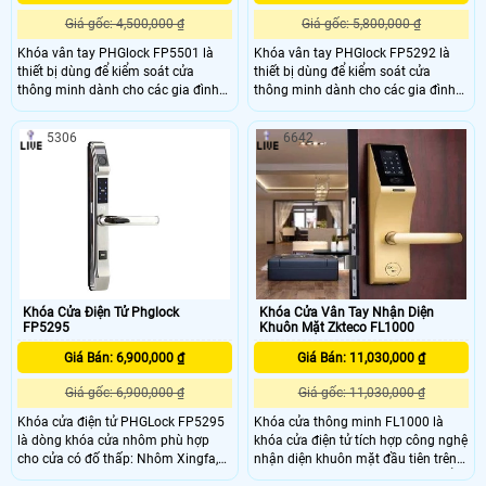
Giá gốc: 4,500,000 ₫
Giá gốc: 5,800,000 ₫
Khóa vân tay PHGlock FP5501 là
Khóa vân tay PHGlock FP5292 là
thiết bị dùng để kiểm soát cửa
thiết bị dùng để kiểm soát cửa
thông minh dành cho các gia đình
thông minh dành cho các gia đình
và văn phòng hiện đại.
và văn phòng hiện đại
5306
6642
Khóa Cửa Điện Tử Phglock
Khóa Cửa Vân Tay Nhận Diện
FP5295
Khuôn Mặt Zkteco FL1000
Giá Bán: 6,900,000 ₫
Giá Bán: 11,030,000 ₫
Giá gốc: 6,900,000 ₫
Giá gốc: 11,030,000 ₫
Khóa cửa điện tử PHGLock FP5295
Khóa cửa thông minh FL1000 là
là dòng khóa cửa nhôm phù hợp
khóa cửa điện tử tích hợp công nghệ
cho cửa có đố thấp: Nhôm Xingfa,
nhận diện khuôn mặt đầu tiên trên
EuroWindow, cửa nhựa lõi thép, cửa
thế giới. Thân khóa theo tiêu chuẩn