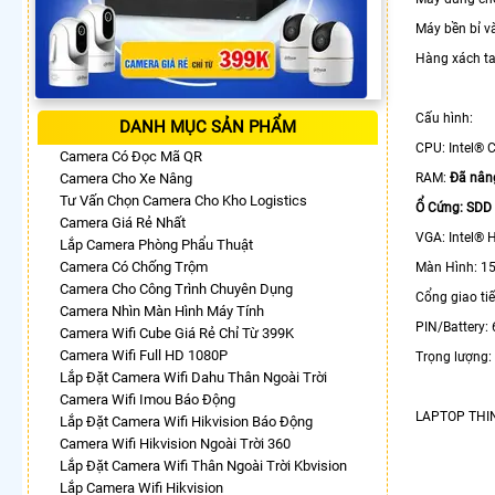
Máy bền bỉ v
Hàng xách ta
Cấu hình:
DANH MỤC SẢN PHẨM
CPU: Intel® 
Camera Có Đọc Mã QR
Camera Cho Xe Nâng
RAM:
Đã nân
Tư Vấn Chọn Camera Cho Kho Logistics
Ổ Cứng: SDD
Camera Giá Rẻ Nhất
VGA: Intel® 
Lắp Camera Phòng Phẩu Thuật
Camera Có Chống Trộm
Màn Hình: 15
Camera Cho Công Trình Chuyên Dụng
Cổng giao tiế
Camera Nhìn Màn Hình Máy Tính
PIN/Battery: 
Camera Wifi Cube Giá Rẻ Chỉ Từ 399K
Camera Wifi Full HD 1080P
Trọng lượng:
Lắp Đặt Camera Wifi Dahu Thân Ngoài Trời
Camera Wifi Imou Báo Động
LAPTOP THIN
Lắp Đặt Camera Wifi Hikvision Báo Động
Camera Wifi Hikvision Ngoài Trời 360
Lắp Đặt Camera Wifi Thân Ngoài Trời Kbvision
Lắp Camera Wifi Hikvision