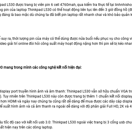
ad L530 được trang bị viên pin 6 cell 4760mah, qua kiểm tra thực tế tại linhnhish
ng pin của laptop Thinkpad L530 có thể hoạt động liên tục lên đến 3 giờ đồng hồ (đ
g đáng là bao mặc dù chúng ta đã biết pin laptop rất nhanh chai và khó bảo quản k
ể suy ra, thời lượng pin của máy có thể dùng được nửa buổi nếu phục vụ cho công việ
deo giải trí online đòi hỏi công suất máy hoạt động nặng hơn thì pin sẽ bị kéo nha
0 mang trong mình các công nghệ kết nối hiện đại:
display port truyền hình ảnh và âm thanh: Thinkpad L530 vẫn sở hữu chuẩn VGA tru
. Tuy nhiên trên Thinkpad L530 này còn được trang bị thêm 1 chuẩn kết nối display
 hơn HDMI và ngày nay chúng ta cũng rất dễ dàng để mua được các dây cáp display p
để xuất hình ảnh và cả âm thanh ra ngoài dễ dàng với độ phân giải Full HD, 2K và 
iệu tốc độ cao với kết nối usb 3.0: Thinkpad L530 ngoài việc trang bị 3 cổng usb c
ất hiện nay trên các dòng laptop.