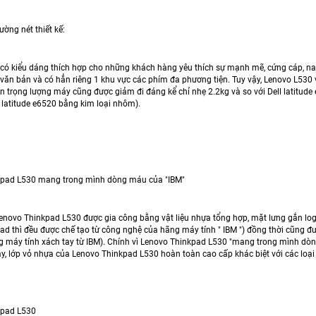
ường nét thiết kế:
có kiểu dáng thích hợp cho những khách hàng yêu thích sự mạnh mẽ, cứng cáp, nam
 văn bản và có hẳn riêng 1 khu vực các phím đa phương tiện. Tuy vậy, Lenovo L530 
n trọng lượng máy cũng được giảm đi đáng kể chỉ nhẹ 2.2kg và so với Dell latitud
 latitude e6520 bằng kim loại nhôm).
kpad L530 mang trong mình dòng máu của "IBM"
Lenovo Thinkpad L530 được gia công bằng vật liệu nhựa tổng hợp, mặt lưng gắn log
ad thì đều được chế tạo từ công nghệ của hãng máy tính " IBM ") đồng thời cũng đ
 máy tính xách tay từ IBM). Chính vì Lenovo Thinkpad L530 "mang trong mình dò
y, lớp vỏ nhựa của Lenovo Thinkpad L530 hoàn toàn cao cấp khác biệt với các loại
kpad L530