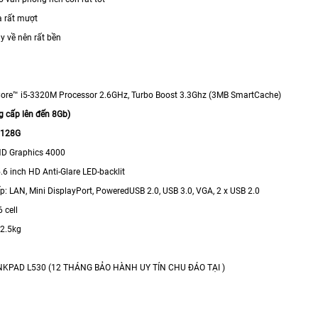
à rất mượt
y về nên rất bền
Core™ i5-3320M Processor 2.6GHz, Turbo Boost 3.3Ghz (3MB SmartCache)
g cấp lên đến 8Gb)
 128G
HD Graphics 4000
.6 inch HD Anti-Glare LED-backlit
p: LAN, Mini DisplayPort, PoweredUSB 2.0, USB 3.0, VGA, 2 x USB 2.0
6 cell
 2.5kg
KPAD L530 (12 THÁNG BẢO HÀNH UY TÍN CHU ĐÁO TẠI )