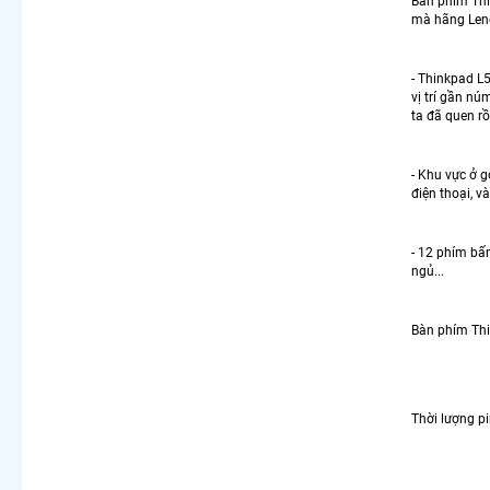
Bàn phím Thi
mà hãng Lenov
- Thinkpad L5
vị trí gần nú
ta đã quen rồ
- Khu vực ở 
điện thoại, v
- 12 phím bấm
ngủ...
Bàn phím Thi
Thời lượng pi