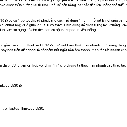
nkpad L530 i5 đặc biệt cho cảm giác gõ phím êm ái nhẹ nhàng 1 phần nhờ công ngh
o được thừa hưởng lại từ IBM. Phải kế đến hàng loạt các tiện ích không thể thiếu vớ
30 i5 có cả 1 bộ touchpad phụ, bằng cách sử dụng 1 núm nhỏ vật lý nơi giữa bàn ph
m di chuột này, và ở giữa 2 nút lại có thêm 1 nút dùng để cuộn trang lên - xuống.
i thì việc sử dụng nó còn tiện hơn cả bộ touchpad truyền thống.
góc gần màn hình Thinkpad L530 i5 có 4 nút bấm thực hiện nhanh chức năng: tăng 
à hay hơn trên điện thoại là có thêm nút ngắt hẳn âm thanh..thao tác rất nhanh ch
 đa phương tiện kết hợp với phím "Fn" cho chúng ta thực hiện nhanh các thao tác như
nkpad L530 i5
n trên laptop Thinkpad L530: