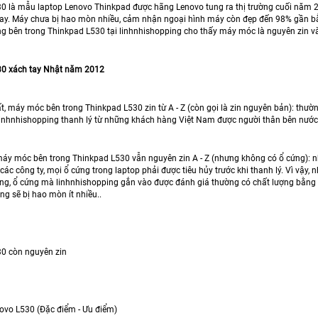
0 là mẫu laptop Lenovo Thinkpad được hãng Lenovo tung ra thị trường cuối năm 
ay. Máy chưa bị hao mòn nhiều, cảm nhận ngoại hình máy còn đẹp đến 98% gần bằng
ng bên trong Thinkpad L530 tại linhnhishopping cho thấy máy móc là nguyên zin v
30 xách tay Nhật năm 2012
t, máy móc bên trong Thinkpad L530 zin từ A - Z (còn gọi là zin nguyên bản): thư
 linhnhishopping thanh lý từ những khách hàng Việt Nam được người thân bên nước 
máy móc bên trong Thinkpad L530 vẫn nguyên zin A - Z (nhưng không có ổ cứng): n
các công ty, mọi ổ cứng trong laptop phải được tiêu hủy trước khi thanh lý. Vì vậ
ng, ổ cứng mà linhnhishopping gắn vào được đánh giá thường có chất lượng bằng
g sẽ bị hao mòn ít nhiều..
0 còn nguyên zin
ovo L530 (Đặc điểm - Ưu điểm)