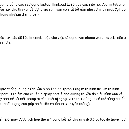
opping bằng cách sử dụng laptop Thinkpad L530 truy cập internet đọc tin tức cho
iều này cho thấy chất lượng viên pin vẫn còn rất tốt gần như với máy mới, độ hao
hông như pin điện thoại).
c truy cập dữ liệu internet, hoặc cho việc sử dụng văn phòng word - excel.., nếu ở
nh hơn.
yền thống (dùng để truyền hình ảnh từ laptop sang màn hình tivi - màn hình
 port. Ưu điểm của chuẩn display port là cho đường truyền tín hiệu hình ảnh và
ort để kết nối laptop ra các thiết bị ngoại vi khác. Chúng ta có thể dùng chuẩn
4K..chất lượng cao gấp nhiều lần chuẩn VGA truyền thống).
huẩn 2.0, máy được tích hợp thêm 1 cổng kết nối chuẩn usb 3.0 có tốc độ truyền dữ