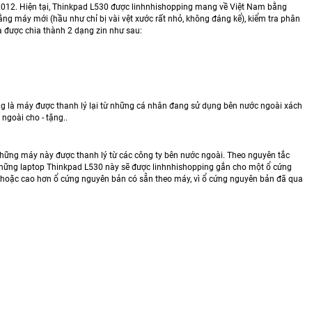
2012. Hiện tại, Thinkpad L530 được linhnhishopping mang về Việt Nam bằng
 máy mới (hầu như chỉ bị vài vệt xước rất nhỏ, không đáng kể), kiểm tra phân
à được chia thành 2 dạng zin như sau:
ờng là máy được thanh lý lại từ những cá nhân đang sử dụng bên nước ngoài xách
ngoài cho - tặng..
hững máy này được thanh lý từ các công ty bên nước ngoài. Theo nguyên tắc
y, những laptop Thinkpad L530 này sẽ được linhnhishopping gắn cho một ổ cứng
 hoặc cao hơn ổ cứng nguyên bản có sẵn theo máy, vì ổ cứng nguyên bản đã qua