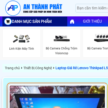
GIỚI THIỆU
DANH MỤC SẢN PHẨM
Bộ Camera Chống Trộm
Bộ Camera Tro
Linh Kiện Máy Tính
Visioncop
›
›
Trang chủ
Thiết Bị Công Nghệ
Laptop Giá Rẻ Lenovo Thinkpad L