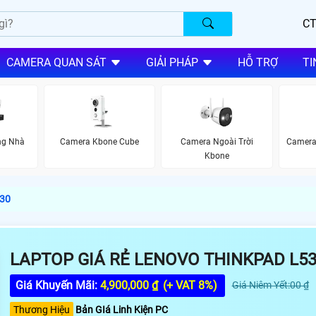
CT
CAMERA QUAN SÁT
GIẢI PHÁP
HỖ TRỢ
TI
ng Nhà
Camera Kbone Cube
Camera Ngoài Trời
Camera
Kbone
530
LAPTOP GIÁ RẺ LENOVO THINKPAD L5
Giá Khuyến Mãi:
4,900,000 ₫
(+ VAT 8%)
Giá Niêm Yết:00 ₫
Thương Hiệu
Bản GIá Linh Kiện PC