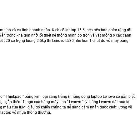
 tính và cá tính doanh nhân. Kích cỡ laptop 15.6 inch nên bàn phím rộng rãi
vẫn trông khá gọn nhờ lối thiết kế thông minh bo tròn và vát mỏng ở các cạnh
e e6520 có trọng lượng 2.5kg thì Lenovo L530 nhẹ hơn 1 chút do vỏ máy bằng
o " Thinkpad " bằng kim loại sáng trắng (những dòng laptop Lenovo có gắn biểu
ược gắn thêm 1 logo của hãng máy tính " Lenovo " (vì hãng Lenovo đã mua lại
ng máu của IBM" điều đó khiến chúng ta dễ dàng cảm nhận được chất lượng về
 laptop vỏ nhựa thông thường.