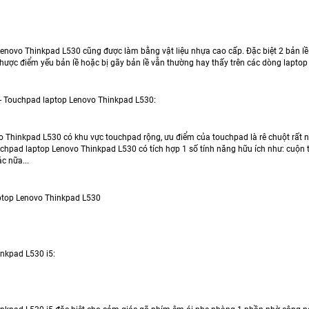
Lenovo Thinkpad L530 cũng được làm bằng vật liệu nhựa cao cấp. Đặc biệt 2 bản lề 
nhược điểm yếu bản lề hoặc bị gãy bản lề vẫn thường hay thấy trên các dòng laptop
 - Touchpad laptop Lenovo Thinkpad L530:
o Thinkpad L530 có khu vực touchpad rộng, ưu điểm của touchpad là rê chuột rất nh
uchpad laptop Lenovo Thinkpad L530 có tích hợp 1 số tính năng hữu ích như: cuộn t
c nữa...
ptop Lenovo Thinkpad L530
nkpad L530 i5: