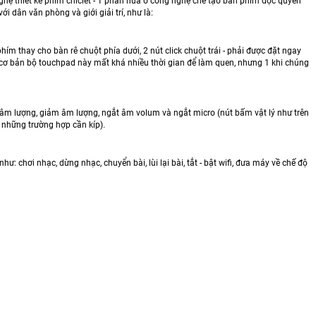
ệ thiết kế phím chiclet - 1 phần nữa ở công nghệ chế tạo bàn phím độc quyền
i dân văn phòng và giới giải trí, như là:
ím thay cho bàn rê chuột phía dưới, 2 nút click chuột trái - phải được đặt ngay
 Về cơ bản bộ touchpad này mất khá nhiều thời gian để làm quen, nhưng 1 khi chúng
âm lượng, giảm âm lượng, ngắt âm volum và ngắt micro (nút bấm vật lý như trên
o những trường hợp cần kíp).
: chơi nhạc, dừng nhạc, chuyển bài, lùi lại bài, tắt - bật wifi, đưa máy về chế độ