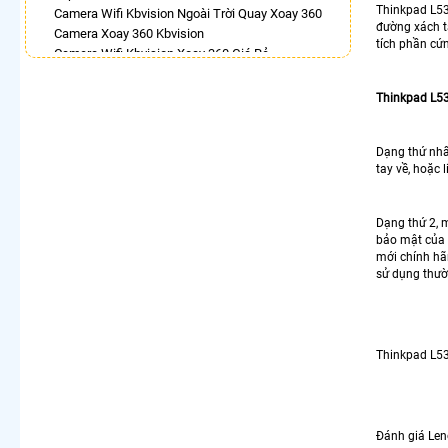
Thinkpad L53
Camera Wifi Kbvision Ngoài Trời Quay Xoay 360
đường xách t
Camera Xoay 360 Kbvision
tích phần cứ
Camera Wifi Kbvision Xoay 360 Giá Rẻ
Camera Wifi 360 Full Color Dahua
Lắp Camera Imou Xoay 360 Trong Nhà
Thinkpad L5
Camera 360 Độ Hikvision
Lắp Camera Ip 360
Dạng thứ nhấ
Camera Wifi Xoay 360 Trong Nhà Dahua
tay về, hoặc
LẮP CAMERA THEO NHU CẦU
Lắp Camera Văn Phòng Giá Rẻ
Dạng thứ 2, 
Lắp Camera Nhà Xưởng Giá Rẻ
bảo mật của 
Lắp Camera Gia Đình Giá Rẻ
mới chính hã
Lắp Camera Kho Hàng Giá Rẻ
sử dụng thườn
Lắp Camera Cửa Hàng Giá Rẻ
Lắp Camera Wifi Giá Rẻ Chính Hãng
Lắp Camera Công Trình Giá Rẻ
Camera 360 Giá Rẻ
Thinkpad L53
Đánh giá Len