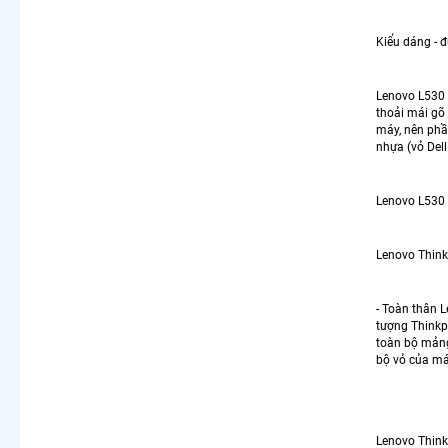
Kiểu dáng - đ
Lenovo L530 
thoải mái gõ
máy, nên phầ
nhựa (vỏ Dell
Lenovo L530
Lenovo Thin
- Toàn thân 
tượng Thinkp
toàn bộ mảng
bộ vỏ của má
Lenovo Thin