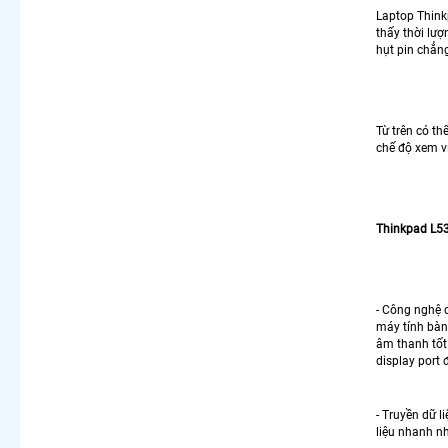
Laptop Thinkp
thấy thời lượ
hụt pin chẳn
Từ trên có th
chế độ xem vi
Thinkpad L53
- Công nghệ 
máy tính bàn)
âm thanh tốt
display port 
- Truyền dữ l
liệu nhanh nh