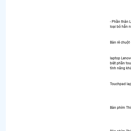
- Phần thân 
loại bỏ hẳn 
Bàn rê chuột
laptop Lenov
biệt phần to
tính năng khá
Touchpad la
Bàn phím Thi