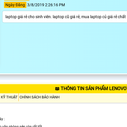
Ngày Đăng
3/8/2019 2:26:16 PM
laptop giá rẻ cho sinh viên. laptop cũ giá rẻ, mua laptop củ giá rẻ ch
📖 THÔNG TIN SẢN PHẨM LENOVO
 KỸ THUẬT
CHÍNH SÁCH BẢO HÀNH
áy :
 văn phòng nên còn rất tốt