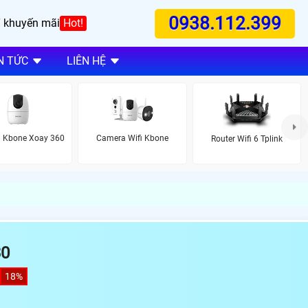
0938.112.399
 khuyến mãi
Hot!
N TỨC
LIÊN HỆ
 Kbone Xoay 360
Camera Wifi Kbone
Router Wifi 6 Tplink
30
18%