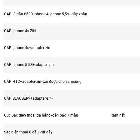
CÁP 3 đầu-8600-iphone 4-iphone 5,5s---dây xoắn
CÁP iphone 4s-ZIN
CÁP iphone 4s+adapter-zin
CÁP iphone 5-5S+adapter-zin
CÁP HTC+adapter-zin--xài được cho samsung
CÁP BLACBERY+adapter-zin-
Cục Sạc điện thoại đa năng--đèn báo 7 màu
tạm hết
Sạc điện thoại 6 đầu -rút dây