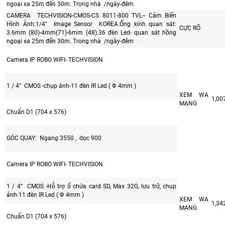
ngoại xa 25m đến 30m. Trong nhà /ngày-đêm
CAMERA TECHVISION-CMOS-CS 8011-800 TVL-- Cảm Biến
Hình Ảnh:1/4" Image Sensor KOREA.Ống kính quan sát:
CỰC RÕ
3.6mm (80)-4mm(71)-6mm (48).36 đèn Led- quan sát hồng
ngoại xa 25m đến 30m. Trong nhà /ngày-đêm
Camera IP ROBO WIFI- TECHVISION
1 / 4” CMOS -chụp ảnh-11 đèn IR Led ( Φ 4mm )
XEM WA
1,00
MẠNG
Chuẩn D1 (704 x 576)
GÓC QUAY: Ngang 3550 , dọc 900
Camera IP ROBO WIFI- TECHVISION
1 / 4” CMOS -Hỗ trợ ổ chứa card SD, Max 32G, lưu trữ, chụp
ảnh-11 đèn IR Led ( Φ 4mm )
XEM WA
1,34
MẠNG
Chuẩn D1 (704 x 576)