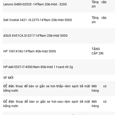
Tặng cặp
Lenovo G480-G2020 -14''Ram 2Gb-Hdd - 320G
zin
Tặng cặp
Dell Vostrel 3421- I3-2375-14''Ram 2Gb-Hdd 500G
zin
ASUS X451CA.I3-3217-14''Ram 2Gb-Hdd 500G
TẶNG
HP 1001418U-14''Ram 4Gb-Hdd 500G
CẶP ZIN
HP-dell-5537-i7-4500-Ram 8Gb-Hdd 1 t-card rời 2g
SP MỚI
ĐẾ điện thoại để bàn or gắn xe hơi--thấp---làm sạch bề mặt
Mới có
bằng nước
hàng
ĐẾ điện thoại để bàn or gắn xe hơi--cao---làm sạch bề mặt
Mới có
bằng nước
hàng