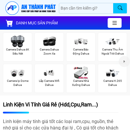
DANH MỤC SẢN PHẨM
Camera Dahua 4K
Camera Dahua
Camera Báo
Camera Thu Âm
Siêu Nét
Zoom Xa
Động Dahua
Ngoài Trời Dahua
Camera Ip Dome
Lắp Camera Wifi
Camera Nhà
Camera H.265
Dahua
Dahua
Xưởng Dahua
Dahua
Linh Kiện Vi Tính Giá Rẻ (Hdd,Cpu,Ram...)
Linh kiện máy tính giá tốt các loại ram,cpu, nguồn, thẻ
nhớ giá sỉ cho các cửa hàng đại lý , Có giá tốt cho khách