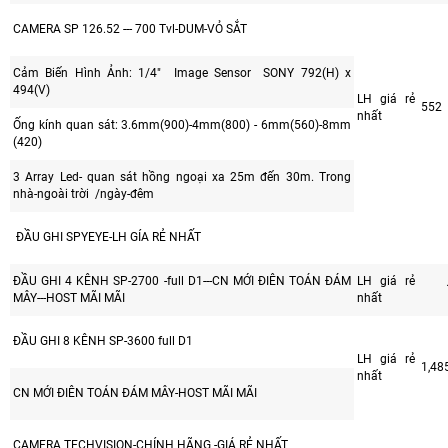
CAMERA SP 126.52 --- 700 Tvl-DUM-VỎ SẮT
Cảm Biến Hình Ảnh: 1/4" Image Sensor SONY 792(H) x
494(V)
LH giá rẻ
552
nhất
Ống kính quan sát: 3.6mm(900)-4mm(800) - 6mm(560)-8mm
(420)
3 Array Led- quan sát hồng ngoại xa 25m đến 30m. Trong
nhà-ngoài trời /ngày-đêm
ĐẦU GHI SPYEYE-LH GÍA RẺ NHẤT
ĐẦU GHI 4 KÊNH SP-2700 -full D1---CN MỚI ĐIÊN TOÁN ĐÁM
LH giá rẻ
MÂY---HOST MÃI MÃI
nhất
ĐẦU GHI 8 KÊNH SP-3600 full D1
LH giá rẻ
1,48
nhất
CN MỚI ĐIÊN TOÁN ĐÁM MÂY-HOST MÃI MÃI
CAMERA TECHVISION-CHÍNH HÃNG -GIÁ RẺ NHẤT