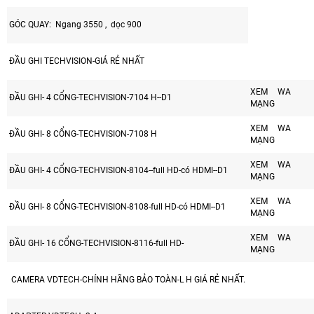
GÓC QUAY: Ngang 3550 , dọc 900
ĐẦU GHI TECHVISION-GIÁ RẺ NHẤT
XEM WA
ĐẦU GHI- 4 CỔNG-TECHVISION-7104 H--D1
MẠNG
XEM WA
ĐẦU GHI- 8 CỔNG-TECHVISION-7108 H
MẠNG
XEM WA
ĐẦU GHI- 4 CỔNG-TECHVISION-8104--full HD-có HDMI--D1
MẠNG
XEM WA
ĐẦU GHI- 8 CỔNG-TECHVISION-8108-full HD-có HDMI--D1
MẠNG
XEM WA
ĐẦU GHI- 16 CỔNG-TECHVISION-8116-full HD-
MẠNG
CAMERA VDTECH-CHÍNH HÃNG BẢO TOÀN-L H GIÁ RẺ NHẤT.