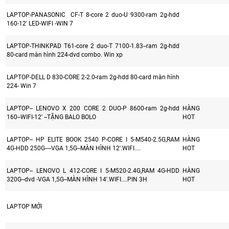
LAPTOP-PANASONIC CF-T 8-core 2 duo-U 9300-ram 2g-hdd
160-12' LED-WIFI -WIN 7
LAPTOP-THINKPAD T61-core 2 duo-T 7100-1.83--ram 2g-hdd
80-card màn hình 224-dvd combo. Win xp
LAPTOP-DELL D 830-CORE 2-2.0-ram 2g-hdd 80-card màn hình
224- Win 7
LAPTOP-- LENOVO X 200 CORE 2 DUO-P 8600-ram 2g-hdd
HÀNG
160--WIFI-12' --TẶNG BALO BOLO
HOT
LAPTOP-- HP ELITE BOOK 2540 P-CORE I 5-M540-2.5G,RAM
HÀNG
4G-HDD 250G----VGA 1,5G--MÀN HÌNH 12'.WIFI....
HOT
LAPTOP-- LENOVO L 412-CORE I 5-M520-2.4G,RAM 4G-HDD
HÀNG
320G--dvd -VGA 1,5G--MÀN HÌNH 14'.WIFI....PIN 3H
HOT
LAPTOP MỚI