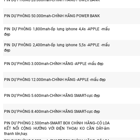
PIN DỰ PHÒNG 28.000mah-CHÍNH HÃNG POWER BANK
PIN DỰ PHÒNG 50.000mah-CHÍNH HÃNG POWER BANK
PIN DỰ PHÒNG 1,800mah-ốp lưng iphone 4,4s -APPLE -mẩu
đẹp
PIN DỰ PHÒNG 2,400mah-ốp lưng iphone 5,5s -APPLE -mẩu
đẹp
PIN DỰ PHÒNG 3.000mah-CHÍNH HÃNG -APPLE -mẩu đẹp
PIN DỰ PHÒNG 12.000mah-CHÍNH HÃNG -APPLE -mẩu đẹp
PIN DỰ PHÒNG 5.600mah-CHÍNH HÃNG SMART-cực đẹp
PIN DỰ PHÒNG 8.400mah-CHÍNH HÃNG SMART-cực đẹp
PIN DỰ PHÒNG 2.500mah-SMART BOX CHÍNH HÃNG--CÓ LOA
KẾT NỐI CỘNG HƯỞNG VỚI ĐIỆN THOẠI KO CẦN DÂY-âm
thanh lớn,hay.