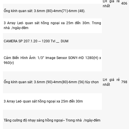
LH giá rẻ
406
nhất
Ống kính quan sát: 3.6mm (80)-4mm(71)-6mm (48).
3 Array Led- quan sát hồng ngoại xa 25m đến 30m. Trong
nhà /ngày-đêm
CAMERA SP 207.1.20 --- 1200 Tvl __ DUM
Cảm Biến Hình Ảnh: 1/3” Image Sensor SONY--HD 1280(H) x
960(v)
LH giá rẻ
Ống kính quan sát: 3.6mm (90)-4mm(80)-6mm (56) tùy chọn
798
nhất
3 Array Led- quan sát hồng ngoại xa 25m đến 30m
Tăng cường độ nhạy sáng hồng ngoại-- Trong nhà /ngày-đêm