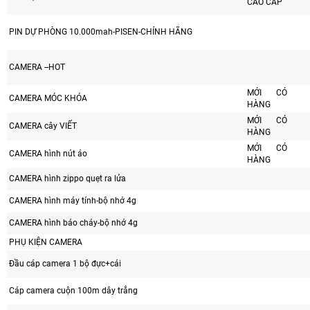
CAO CẤP
PIN DỰ PHÒNG 10.000mah-PISEN-CHÍNH HÃNG
CAMERA --HOT
MỚI CÓ
CAMERA MÓC KHÓA
HÀNG
MỚI CÓ
CAMERA cây VIẾT
HÀNG
MỚI CÓ
CAMERA hình nút áo
HÀNG
CAMERA hình zippo quẹt ra lửa
CAMERA hình máy tính-bộ nhớ 4g
CAMERA hình báo cháy-bộ nhớ 4g
PHỤ KIỆN CAMERA
Đầu cáp camera 1 bộ đực+cái
Cáp camera cuộn 100m dây trắng