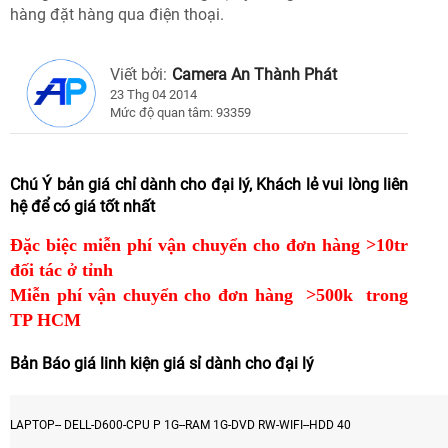
hàng đặt hàng qua điện thoại.
Viết bởi:
Camera An Thành Phát
23 Thg 04 2014
Mức độ quan tâm: 93359
Chú Ý bản giá chỉ dành cho đại lý, Khách lẻ vui lòng liên
hệ để có giá tốt nhất
Đặc biệc miễn phí vận chuyển cho đơn hàng >10tr
đối tác ở tỉnh
Miễn phí vận chuyển cho đơn hàng
>500k
trong
TP HCM
Bản Báo giá linh kiện giá sỉ dành cho đại lý
LAPTOP-- DELL-D600-CPU P 1G--RAM 1G-DVD RW-WIFI--HDD 40