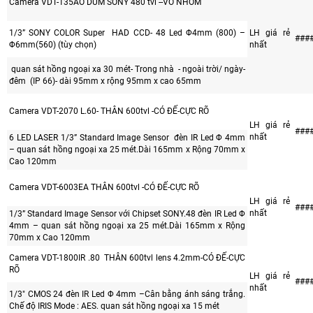
Camera VDT-135AO DUM SONY 480 tvl --VỎ NHÔM
1/3” SONY COLOR Super HAD CCD- 48 Led Φ4mm (800) –
LH giá rẻ
###
Φ6mm(560) (tùy chọn)
nhất
quan sát hồng ngoại xa 30 mét- Trong nhà - ngoài trời/ ngày-
đêm (IP 66)- dài 95mm x rộng 95mm x cao 65mm
Camera VDT-2070 L.60- THÂN 600tvl -CÓ ĐẾ-CỰC RÕ
LH giá rẻ
###
nhất
6 LED LASER 1/3” Standard Image Sensor đèn IR Led Φ 4mm
– quan sát hồng ngoại xa 25 mét.Dài 165mm x Rộng 70mm x
Cao 120mm
Camera VDT-6003EA THÂN 600tvl -CÓ ĐẾ-CỰC RÕ
LH giá rẻ
###
nhất
1/3” Standard Image Sensor với Chipset SONY.48 đèn IR Led Φ
4mm – quan sát hồng ngoại xa 25 mét.Dài 165mm x Rộng
70mm x Cao 120mm
Camera VDT-1800IR .80 THÂN 600tvl lens 4.2mm-CÓ ĐẾ-CỰC
RÕ
LH giá rẻ
###
nhất
1/3" CMOS 24 đèn IR Led Φ 4mm –Cân bằng ánh sáng trắng.
Chế độ IRIS Mode : AES. quan sát hồng ngoại xa 15 mét