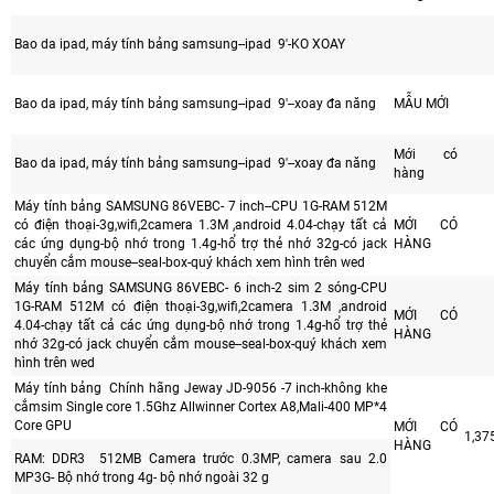
Bao da ipad, máy tính bảng samsung--ipad 9'-KO XOAY
Bao da ipad, máy tính bảng samsung--ipad 9'--xoay đa năng
MẪU MỚI
Mới có
Bao da ipad, máy tính bảng samsung--ipad 9'--xoay đa năng
hàng
Máy tính bảng SAMSUNG 86VEBC- 7 inch--CPU 1G-RAM 512M
có điện thoại-3g,wifi,2camera 1.3M ,android 4.04-chạy tất cả
MỚI CÓ
các ứng dụng-bộ nhớ trong 1.4g-hổ trợ thẻ nhớ 32g-có jack
HÀNG
chuyển cắm mouse--seal-box-quý khách xem hình trên wed
Máy tính bảng SAMSUNG 86VEBC- 6 inch-2 sim 2 sóng-CPU
1G-RAM 512M có điện thoại-3g,wifi,2camera 1.3M ,android
MỚI CÓ
4.04-chạy tất cả các ứng dụng-bộ nhớ trong 1.4g-hổ trợ thẻ
HÀNG
nhớ 32g-có jack chuyển cắm mouse--seal-box-quý khách xem
hình trên wed
Máy tính bảng Chính hãng Jeway JD-9056 -7 inch-không khe
cắmsim Single core 1.5Ghz Allwinner Cortex A8,Mali-400 MP*4
Core GPU
MỚI CÓ
1,37
HÀNG
RAM: DDR3 512MB Camera trước 0.3MP, camera sau 2.0
MP3G- Bộ nhớ trong 4g- bộ nhớ ngoài 32 g