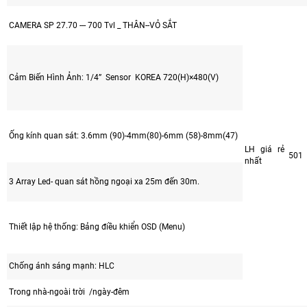
CAMERA SP 27.70 --- 700 Tvl _ THÂN--VỎ SẮT
Cảm Biến Hình Ảnh: 1/4” Sensor KOREA 720(H)×480(V)
Ống kính quan sát: 3.6mm (90)-4mm(80)-6mm (58)-8mm(47)
LH giá rẻ
501
nhất
3 Array Led- quan sát hồng ngoại xa 25m đến 30m.
Thiết lập hệ thống: Bảng điều khiển OSD (Menu)
Chống ánh sáng mạnh: HLC
Trong nhà-ngoài trời /ngày-đêm