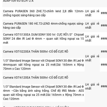
ADAPTER VDTECH -2 A
Camera PURASEN 360 ZHE.72-chỉnh lend 2,8 đến 12mm-
LH giá rẻ
###
chống ngược sáng-hàng cao cấp
nhất
Camera PURASEN 180 HE.72-LEND 4mm-chống ngược sáng-
LH giá rẻ
###
hàng cao cấp
nhất
Camera VDT-5130EA DUM SONY 500 tvl CỰC RÕ1/3” Chipset
LH giá rẻ
SONY 24 đèn IR Led Φ 4mm – quan sát hồng ngoại xa 15
###
nhất
mét
Camera VDT-5220EA THÂN 500tvl -CÓ ĐẾ-CỰC RÕ
###
LH giá rẻ
nhất
1/3” Standard Image Sensor với Chipset SONY.30 đèn IR Led Φ
4mmquan sát hồng ngoại xa 25 mét.Dài 165mm x Rộng
###
70mm x Cao 120mm
Camera VDT-6120EA THÂN 500tvl -CÓ ĐẾ-CỰC RÕ
LH giá rẻ
###
1/3” Standard Image Sensor với Chipset SONY.30 đèn IR Led Φ
nhất
4mm –Cân bằng ánh sáng trắng. Chế độ IRIS Mode : AES
quan sát hồng ngoại xa 25 mét.Dài 165mm x Rộng 70mm x
Cao 120mm