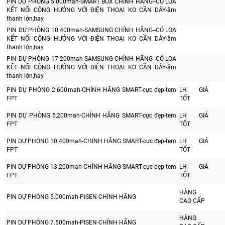
PIN DỰ PHÒNG 5.000mah-SMART BOX CHÍNH HÃNG--CÓ LOA
KẾT NỐI CỘNG HƯỞNG VỚI ĐIỆN THOẠI KO CẦN DÂY-âm
thanh lớn,hay.
PIN DỰ PHÒNG 10.400mah-SAMSUNG CHÍNH HÃNG--CÓ LOA
KẾT NỐI CỘNG HƯỞNG VỚI ĐIỆN THOẠI KO CẦN DÂY-âm
thanh lớn,hay.
PIN DỰ PHÒNG 17.200mah-SAMSUNG CHÍNH HÃNG--CÓ LOA
KẾT NỐI CỘNG HƯỞNG VỚI ĐIỆN THOẠI KO CẦN DÂY-âm
thanh lớn,hay.
PIN DỰ PHÒNG 2.600mah-CHÍNH HÃNG SMART-cực đẹp-tem
LH GIÁ
FPT
TỐT
PIN DỰ PHÒNG 5,200mah-CHÍNH HÃNG SMART-cực đẹp-tem
LH GIÁ
FPT
TỐT
PIN DỰ PHÒNG 10.400mah-CHÍNH HÃNG SMART-cực đẹp-tem
LH GIÁ
FPT
TỐT
PIN DỰ PHÒNG 13.200mah-CHÍNH HÃNG SMART-cực đẹp-tem
LH GIÁ
FPT
TỐT
HÀNG
PIN DỰ PHÒNG 5.000mah-PISEN-CHÍNH HÃNG
CAO CẤP
HÀNG
PIN DỰ PHÒNG 7.500mah-PISEN-CHÍNH HÃNG