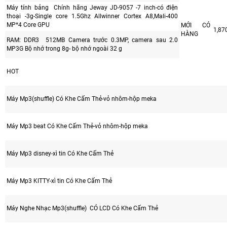
Máy tính bảng Chính hãng Jeway JD-9057 -7 inch-có điện
thoại -3g-Single core 1.5Ghz Allwinner Cortex A8,Mali-400
MP*4 Core GPU
MỚI CÓ
1,87
HÀNG
RAM: DDR3 512MB Camera trước 0.3MP, camera sau 2.0
MP3G Bộ nhớ trong 8g- bộ nhớ ngoài 32 g
HOT
Máy Mp3(shuffle) Có Khe Cấm Thẻ-vỏ nhôm-hộp meka
Máy Mp3 beat Có Khe Cấm Thẻ-vỏ nhôm-hộp meka
Máy Mp3 disney-xì tin Có Khe Cấm Thẻ
Máy Mp3 KITTY-xì tin Có Khe Cấm Thẻ
Máy Nghe Nhạc Mp3(shuffle) CÓ LCD Có Khe Cấm Thẻ