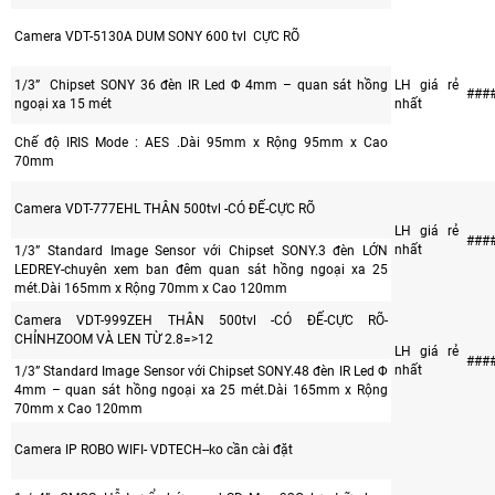
Camera VDT-5130A DUM SONY 600 tvl CỰC RÕ
1/3” Chipset SONY 36 đèn IR Led Φ 4mm – quan sát hồng
LH giá rẻ
###
ngoại xa 15 mét
nhất
Chế độ IRIS Mode : AES .Dài 95mm x Rộng 95mm x Cao
70mm
Camera VDT-777EHL THÂN 500tvl -CÓ ĐẾ-CỰC RÕ
LH giá rẻ
###
nhất
1/3” Standard Image Sensor với Chipset SONY.3 đèn LỚN
LEDREY-chuyên xem ban đêm quan sát hồng ngoại xa 25
mét.Dài 165mm x Rộng 70mm x Cao 120mm
Camera VDT-999ZEH THÂN 500tvl -CÓ ĐẾ-CỰC RÕ-
CHỈNHZOOM VÀ LEN TỪ 2.8=>12
LH giá rẻ
###
nhất
1/3” Standard Image Sensor với Chipset SONY.48 đèn IR Led Φ
4mm – quan sát hồng ngoại xa 25 mét.Dài 165mm x Rộng
70mm x Cao 120mm
Camera IP ROBO WIFI- VDTECH--ko cần cài đặt