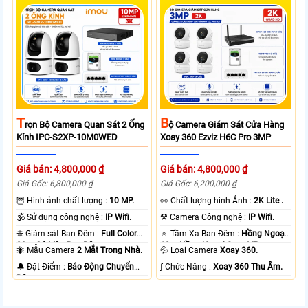
T
B
Rọn Bộ Camera Quan Sát 2 Ống
Ộ Camera Giám Sát Cửa Hàng
Kính IPC-S2XP-10M0WED
Xoay 360 Ezviz H6C Pro 3MP
Giá bán: 4,800,000 ₫
Giá bán: 4,800,000 ₫
Giá Gốc: 6,800,000 ₫
Giá Gốc: 6,200,000 ₫
🦉 Hình ảnh chất lượng :
10 MP.
️👀 Chất lượng hình Ảnh :
2K Lite .
🕉️ Sử dụng công nghệ :
IP Wifi.
⚒ Camera Công nghệ :
IP Wifi.
❈ Giám sát Ban Đêm :
Full Color
🔅 Tầm Xa Ban Đêm :
Hồng Ngoại
20m Có Màu Ban Ðêm.
10m Hồng Ngoại Smart IR.
🐜 Mẫu Camera
2 Mắt Trong Nhà.
💦 Loại Camera
Xoay 360.
️🔔 Đặt Điểm :
Báo Động Chuyển
️ƒ Chức Năng :
Xoay 360 Thu Âm.
Động.