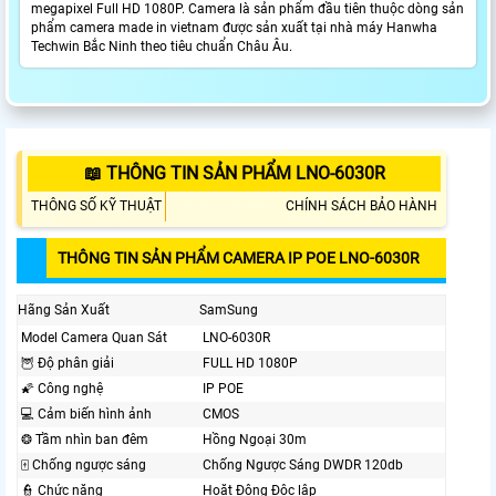
megapixel Full HD 1080P. Camera là sản phẩm đầu tiên thuộc dòng sản
phẩm camera made in vietnam được sản xuất tại nhà máy Hanwha
Techwin Bắc Ninh theo tiêu chuẩn Châu Âu.
📖 THÔNG TIN SẢN PHẨM LNO-6030R
THÔNG SỐ KỸ THUẬT
CHÍNH SÁCH BẢO HÀNH
THÔNG TIN SẢN PHẨM CAMERA IP POE LNO-6030R
Hãng Sản Xuất
SamSung
Model Camera Quan Sát
LNO-6030R
🦉 Độ phân giải
FULL HD 1080P
🌠 Công nghệ
IP POE
💻 Cảm biến hình ảnh
CMOS
❂ Tầm nhìn ban đêm
Hồng Ngoại 30m
🀄 Chống ngược sáng
Chống Ngược Sáng DWDR 120db
👮 Chức năng
Hoặt Động Độc lập