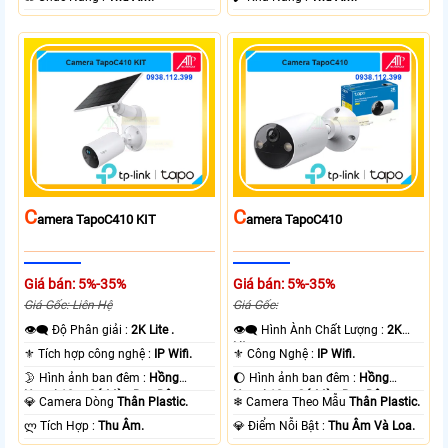
C
C
Amera TapoC410 KIT
Amera TapoC410
Giá bán: 5%-35%
Giá bán: 5%-35%
Giá Gốc: Liên Hệ
Giá Gốc:
👁️‍🗨 Độ Phân giải :
2K Lite .
👁️‍🗨 Hình Ành Chất Lượng :
2K
Lite .
⚜️ Tích hợp công nghệ :
IP Wifi.
⚜️ Công Nghệ :
IP Wifi.
🌛 Hình ảnh ban đêm :
Hồng
🌔 Hình ảnh ban đêm :
Hồng
Ngoại 10m Có Màu Ban Ðêm.
Ngoại 10m Có Màu Ban Ðêm.
💎 Camera Dòng
Thân Plastic.
❄ Camera Theo Mẫu
Thân Plastic.
️ლ Tích Hợp :
Thu Âm.
️💎 Điểm Nỗi Bật :
Thu Âm Và Loa.