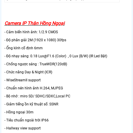
Camera IP Thân Hồng Ngoại
:
- Cảm biến hình ảnh: 1/2.9 CMOS
- Độ phân giải 2M (1920 x 1080) 30fps
- Ống kính cố định 6mm
- Độ nhạy sáng: 0.18 Lux@F1.6 (Color) , 0 Lux (B/W) (IR Led Bật)
- Chống ngược sáng : TrueWDR(120dB)
- Chức năng Day & Night (ICR)
- WiseStreamII support
- Chuẩn nén hình ảnh H.264, MJPEG
- Bộ nhớ : miro SD/ SDHC/SDXC,Local PC
- Giảm tiếng ồn kỹ thuật số: SSNR
- Hồng ngoại 30m
- Tiêu chuẩn ngoài trời IP66
- Hallway view support