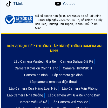
Tiktok
Youtube
Mã số doanh nghiệp: 0312866570 do Sở Tài Chính
TP.HCM cấp ngày 23/07/2014. Trụ sở chính: 51 Lũy
Bán Bích, Phường Phú Thạnh, Thành Phố Hồ Chí
Minh
ĐƠN VỊ TRỰC TIẾP THI CÔNG LẮP ĐẶT HỆ THỐNG CAMERA AN
NINH
Lắp Camera Vantech Giá Rẻ
Camera Dahua Giá Rẻ
Camera Kbvision Chính Hãng
Camera HIKVISION
Camera an ninh
Lắp camera gia đình
Lắp camera xem qua điện thoại
Lắp Camera Cửa Hàng Loại Nào
Lắp Camera Văn Phòng
Lắp Camera Nhà Xưởng
Lắp Camera Wifi Giá Rẻ Không Dây
Camera Wifi Giá Rẻ
Lắp Camera Wifi YooSee