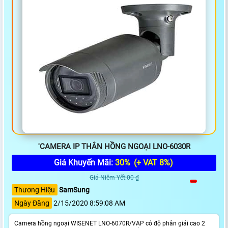
'CAMERA IP THÂN HỒNG NGOẠI LNO-6030R
Giá Khuyến Mãi:
30%
(+ VAT 8%)
Giá Niêm Yết:00 ₫
Thương Hiệu
SamSung
Ngày Đăng
2/15/2020 8:59:08 AM
Camera hồng ngoại WISENET LNO-6070R/VAP có độ phân giải cao 2