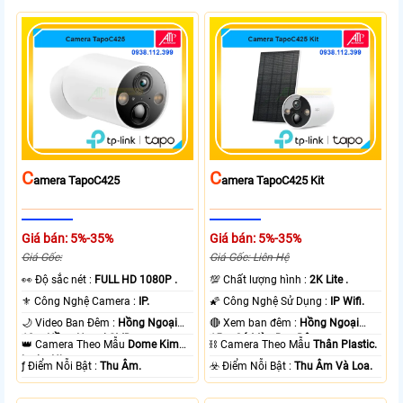
C
C
Amera TapoC425
Amera TapoC425 Kit
Giá bán: 5%-35%
Giá bán: 5%-35%
Giá Gốc:
Giá Gốc: Liên Hệ
️👀 Độ sắc nét :
FULL HD 1080P .
💯 Chất lượng hình :
2K Lite .
⚜️ Công Nghệ Camera :
IP.
🌠 Công Nghệ Sử Dụng :
IP Wifi.
🌙 Video Ban Đêm :
Hồng Ngoại
🔴 Xem ban đêm :
Hồng Ngoại
10m Hồng Ngoại SMD.
15m Có Màu Ban Ðêm.
👑 Camera Theo Mẫu
Dome Kim
⛓ Camera Theo Mẫu
Thân Plastic.
loại + Nhựa.
️ƒ Điểm Nỗi Bật :
Thu Âm.
️☣️ Điểm Nỗi Bật :
Thu Âm Và Loa.