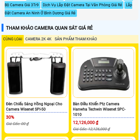
Bộ Camera Giá 3Tr9
Dịch Vụ Lắp Đặt Camera Tại Văn Phòng Giá Rẻ
Lắp
Đặt Camera An Ninh Ở Bình Dương Giá Rẻ
THAM KHẢO CAMERA QUAN SÁT GIÁ RẺ
CÙNG LOẠI
CAMERA 2K 4K
SẢN PHẨM THAM KHẢO
Đèn Chiếu Sáng Hồng Ngoại Cho
Bàn Điều Khiển Ptz Camera
Camera Wisenet SPI-50
Hanwha Techwin Wisenet SPC-
1010
30%
12,126,000 ₫
Giá Gốc: 00 ₫
Giá Gốc: 12,126,000 ₫