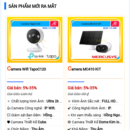
SẢN PHẨM MỚI RA MẮT
C
C
Amera Wifi TapoC120
Amera MC410 KIT
Giá bán: 5%-35%
Giá bán: 5%-35%
Giá Gốc: Liên hệ
Giá Gốc: 00 ₫
🔅 Chất lượng hình Ảnh :
Ultra 2k +
🔆 Hình Ảnh Sắc nét :
FULL HD
.
1080P .
👍 Camera Công nghệ :
IP Wifi.
🌠 Công Nghệ Hình Ảnh :
IP.
💥 Giám sát Ban Đêm :
Hồng
⭐ Khi xem thiếu sáng :
Hồng Ngoại
Ngoại 10m Hồng Ngoại SMD.
10m Hồng Ngoại SMD.
🛡 Camera Thiết Kế
Cube.
🕸️ Camera Thiết Kế
Dome Kim loại
+ Nhựa.
️☣️ Chức Năng :
Thu Âm.
️✔️ Khả Năng :
Thu Âm.