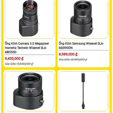
Ống Kính Camera 3.0 Megapixel
Ống Kính Samsung Wisenet SLA-
Hanwha Techwin Wisenet SLA-
M2890DN
M8550D
8,989,000 ₫
9,430,000 ₫
Giá Gốc: 8,989,000 ₫
Giá Gốc: 9,430,000 ₫