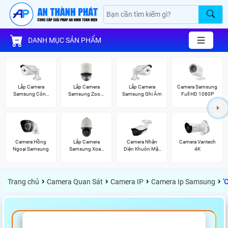
DANH MỤC SẢN PHẨM
Lắp Camera
Lắp Camera
Lắp Camera
Camera Samsung
Samsung Công
Samsung Zoom
Samsung Ghi Âm
Full HD 1080P
Nghệ AI
Siêu Nét
Camera Hồng
Lắp Camera
Camera Nhận
Camera Vantech
Ngoại Samsung
Samsung Xoay
Diện Khuôn Mặt
4K
360
Dahua
›
›
›
›
Trang chủ
Camera Quan Sát
Camera IP
Camera Ip Samsung
'