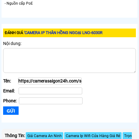
- Nguồn cấp PoE
ĐÁNH GIÁ
'CAMERA IP THÂN HỒNG NGOẠI LNO-6030R
Nội dung:
Tên:
Email:
Phone:
Thông Tin:
Giá Camera An Ninh
Camera Ip Wifi Cửa Hàng Giá Rẻ
Trọn