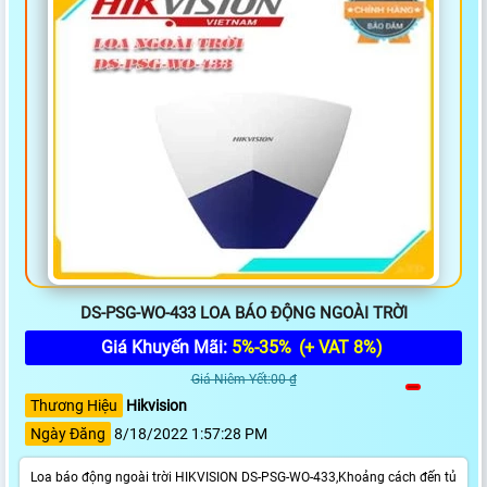
DS-PSG-WO-433 LOA BÁO ĐỘNG NGOÀI TRỜI
Giá Khuyến Mãi:
5%-35%
(+ VAT 8%)
Giá Niêm Yết:00 ₫
Thương Hiệu
Hikvision
Ngày Đăng
8/18/2022 1:57:28 PM
Loa báo động ngoài trời HIKVISION DS-PSG-WO-433,Khoảng cách đến tủ