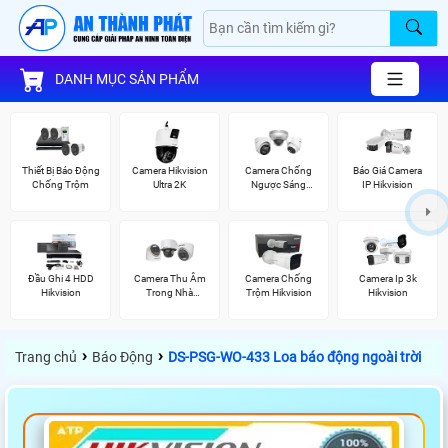
DANH MỤC SẢN PHẨM
Thiết Bị Báo Động
Camera Hikvision
Camera Chống
Báo Giá Camera
Chống Trộm
Ultra 2K
Ngược Sáng
IP Hikvision
Hikvision
Đầu Ghi 4 HDD
Camera Thu Âm
Camera Chống
Camera Ip 3k
Hikvision
Trong Nhà
Trộm Hikvision
Hikvision
Hikvision
›
›
Trang chủ
Báo Động
DS-PSG-WO-433 Loa báo động ngoài trời