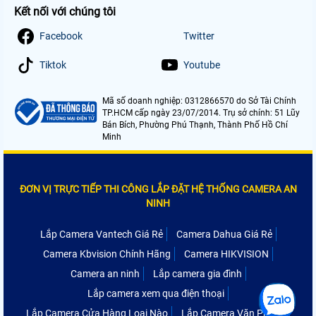
Kết nối với chúng tôi
Facebook
Twitter
Tiktok
Youtube
Mã số doanh nghiệp: 0312866570 do Sở Tài Chính
TP.HCM cấp ngày 23/07/2014. Trụ sở chính: 51 Lũy
Bán Bích, Phường Phú Thạnh, Thành Phố Hồ Chí
Minh
ĐƠN VỊ TRỰC TIẾP THI CÔNG LẮP ĐẶT HỆ THỐNG CAMERA AN
NINH
Lắp Camera Vantech Giá Rẻ
Camera Dahua Giá Rẻ
Camera Kbvision Chính Hãng
Camera HIKVISION
Camera an ninh
Lắp camera gia đình
Lắp camera xem qua điện thoại
Lắp Camera Cửa Hàng Loại Nào
Lắp Camera Văn Phòng