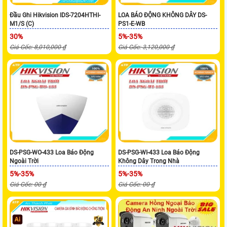
Đầu Ghi Hikvision IDS-7204HTHI-
LOA BÁO ĐỘNG KHÔNG DÂY DS-
M1/S (C)
PS1-E-WB
30%
5%-35%
Giá Gốc: 8,010,000 ₫
Giá Gốc: 3,120,000 ₫
DS-PSG-WO-433 Loa Báo Động
DS-PSG-WI-433 Loa Báo Động
Ngoài Trời
Không Dây Trong Nhà
5%-35%
5%-35%
Giá Gốc: 00 ₫
Giá Gốc: 00 ₫