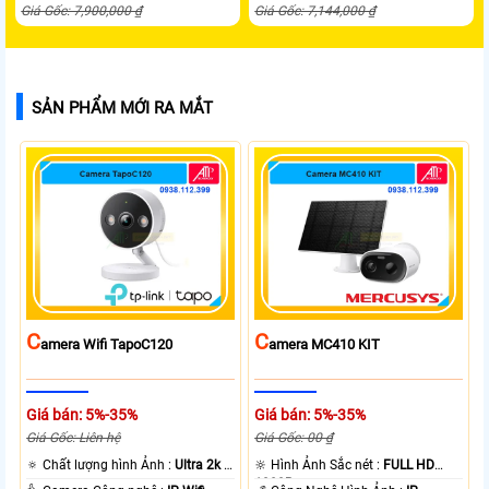
Giá Gốc: 7,900,000 ₫
Giá Gốc: 7,144,000 ₫
SẢN PHẨM MỚI RA MẮT
C
C
Amera Wifi TapoC120
Amera MC410 KIT
Giá bán: 5%-35%
Giá bán: 5%-35%
Giá Gốc: Liên hệ
Giá Gốc: 00 ₫
🔅 Chất lượng hình Ảnh :
Ultra 2k +
🔆 Hình Ảnh Sắc nét :
FULL HD
.
1080P .