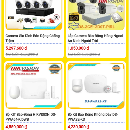
Camera Gia Đình Báo Động Chống
Lắp Camera Báo Động Hồng Ngoại
Trộm
An Ninh Ngoài Trời
5,297,600 ₫
1,050,000 ₫
Giá Gốc: 7,320,000 ₫
Giá Gốc: 1,350,000 ₫
Bộ KIT Báo Động HIKVISION DS-
Bộ Kit Báo Động Không Dây DS-
PWA64-Kit-WB
PWA32-KS
4,550,000 ₫
4,230,000 ₫