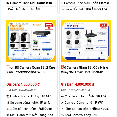
10m Hồng Ngoại SMD.
15m Có Màu Ban Ðêm.
👑 Camera Theo Mẫu
Dome Kim
⛓ Camera Theo Mẫu
Thân Plastic.
loại + Nhựa.
️ƒ Điểm Nỗi Bật :
Thu Âm.
️☣️ Điểm Nỗi Bật :
Thu Âm Và Loa.
T
B
Rọn Bộ Camera Quan Sát 2 Ống
Ộ Camera Giám Sát Cửa Hàng
Kính IPC-S2XP-10M0WED
Xoay 360 Ezviz H6C Pro 3MP
Giá bán: 4,800,000 ₫
Giá bán: 4,800,000 ₫
Giá Gốc: 6,800,000 ₫
Giá Gốc: 6,200,000 ₫
🦉 Hình ảnh chất lượng :
10 MP.
️👀 Chất lượng hình Ảnh :
2K Lite .
🕉️ Sử dụng công nghệ :
IP Wifi.
⚒ Camera Công nghệ :
IP Wifi.
❈ Giám sát Ban Đêm :
Full Color
🔅 Tầm Xa Ban Đêm :
Hồng Ngoại
20m Có Màu Ban Ðêm.
10m Hồng Ngoại Smart IR.
🐜 Mẫu Camera
2 Mắt Trong Nhà.
💦 Loại Camera
Xoay 360.