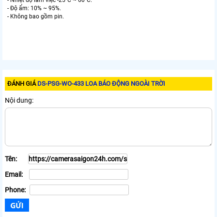
- Nhiệt độ làm việc -25°C ~ 60°C.
- Độ ẩm: 10% ~ 95%.
- Không bao gồm pin.
ĐÁNH GIÁ
DS-PSG-WO-433 LOA BÁO ĐỘNG NGOÀI TRỜI
Nội dung:
Tên:
Email:
Phone: