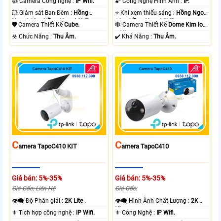
👍 Camera Công nghệ :
IP Wifi.
🌠 Công Nghệ Hình Ảnh :
IP.
💥 Giám sát Ban Đêm :
Hồng
⭐ Khi xem thiếu sáng :
Hồng Ngoại
Ngoại 10m Hồng Ngoại SMD.
10m Hồng Ngoại SMD.
🛡 Camera Thiết Kế
Cube.
🕸️ Camera Thiết Kế
Dome Kim loại
+ Nhựa.
️☣️ Chức Năng :
Thu Âm.
️✔️ Khả Năng :
Thu Âm.
C
C
Amera TapoC410 KIT
Amera TapoC410
Giá bán: 5%-35%
Giá bán: 5%-35%
Giá Gốc: Liên Hệ
Giá Gốc:
👁️‍🗨 Độ Phân giải :
2K Lite .
👁️‍🗨 Hình Ành Chất Lượng :
2K
Lite .
⚜️ Tích hợp công nghệ :
IP Wifi.
⚜️ Công Nghệ :
IP Wifi.