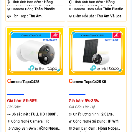
🌛 Hình ảnh ban đêm :
Hồng
🌔 Hình ảnh ban đêm :
Hồng
Ngoại 10m Có Màu Ban Ðêm.
Ngoại 10m Có Màu Ban Ðêm.
💎 Camera Dòng
Thân Plastic.
❄ Camera Theo Mẫu
Thân Plastic.
️ლ Tích Hợp :
Thu Âm.
️💎 Điểm Nỗi Bật :
Thu Âm Và Loa.
C
C
Amera TapoC425
Amera TapoC425 Kit
Giá bán: 5%-35%
Giá bán: 5%-35%
Giá Gốc:
Giá Gốc: Liên Hệ
️👀 Độ sắc nét :
FULL HD 1080P .
💯 Chất lượng hình :
2K Lite .
⚜️ Công Nghệ Camera :
IP.
🌠 Công Nghệ Sử Dụng :
IP Wifi.
🌙 Video Ban Đêm :
Hồng Ngoại
🔴 Xem ban đêm :
Hồng Ngoại