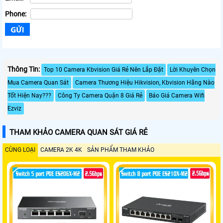
Phone:
Thông Tin:
Top 10 Camera Kbvision Giá Rẻ Nên Lắp Đặt
Lời Khuyên Chọn
Mua Camera Quan Sát
Camera Thương Hiệu Hikvision, Kbvision Hãng Nào
Tốt Hiện Nay???
Công Ty Camera Quận 8 Giá Rẻ
Báo Giá Camera Wifi
Ezviz
THAM KHẢO CAMERA QUAN SÁT GIÁ RẺ
CÙNG LOẠI
CAMERA 2K 4K
SẢN PHẨM THAM KHẢO