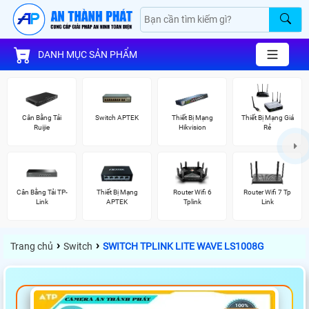
DANH MỤC SẢN PHẨM
Cân Bằng Tải
Switch APTEK
Thiết Bị Mạng
Thiết Bị Mạng Giá
Ruijie
Hikvision
Rẻ
Cân Bằng Tải TP-
Thiết Bị Mạng
Router Wifi 6
Router Wifi 7 Tp
Link
APTEK
Tplink
Link
›
›
Trang chủ
Switch
SWITCH TPLINK LITE WAVE LS1008G