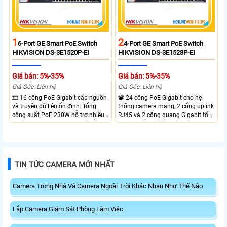
1
2
6-Port GE Smart PoE Switch
4-Port GE Smart PoE Switch
HIKVISION DS-3E1520P-EI
HIKVISION DS-3E1528P-EI
Giá bán: 5%-35%
Giá bán: 5%-35%
Giá Gốc: Liên hệ
Giá Gốc: Liên hệ
🎞 16 cổng PoE Gigabit cấp nguồn
📽 24 cổng PoE Gigabit cho hệ
và truyền dữ liệu ổn định. Tổng
thống camera mạng, 2 cổng uplink
công suất PoE 230W hỗ trợ nhiều
RJ45 và 2 cổng quang Gigabit tốc
thiết bị cùng lúc. Tốc độ chuyển
độ cao, Tổng công suất PoE 370W
mạch 68Gbps đảm bảo hiệu suất
cấp nguồn nhiều thiết bị.
cao ổn định. Hỗ trợ truyền PoE xa
lên đến 300m cho hệ thống
camera.
TIN TỨC CAMERA MỚI NHẤT
Camera Trong Nhà Và Camera Ngoài Trời Khác Nhau Như Thế Nào
Lắp Camera Giám Sát Phòng Làm Việc