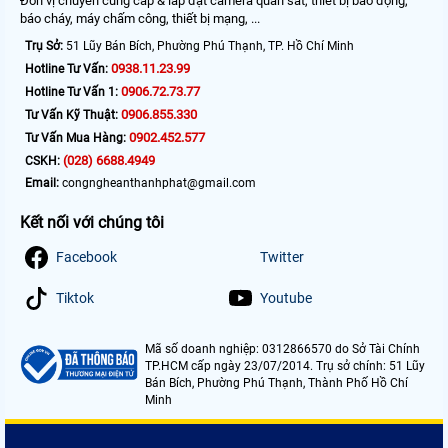
Đơn vị chuyên cung cấp & lắp đặt camera quan sát, thiết bị báo động,
báo cháy, máy chấm công, thiết bị mạng, ...
Trụ Sở:
51 Lũy Bán Bích, Phường Phú Thạnh, TP. Hồ Chí Minh
0938.11.23.99
Hotline Tư Vấn:
0906.72.73.77
Hotline Tư Vấn 1:
0906.855.330
Tư Vấn Kỹ Thuật:
0902.452.577
Tư Vấn Mua Hàng:
(028) 6688.4949
CSKH:
Email:
congngheanthanhphat@gmail.com
Kết nối với chúng tôi
Facebook
Twitter
Tiktok
Youtube
Mã số doanh nghiệp: 0312866570 do Sở Tài Chính
TP.HCM cấp ngày 23/07/2014. Trụ sở chính: 51 Lũy
Bán Bích, Phường Phú Thạnh, Thành Phố Hồ Chí
Minh