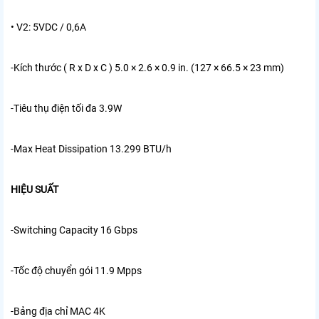
• V2: 5VDC / 0,6A
-Kích thước ( R x D x C )
5.0 × 2.6 × 0.9 in. (127 × 66.5 × 23 mm)
-Tiêu thụ điện tối đa
3.9W
-Max Heat Dissipation
13.299 BTU/h
HIỆU SUẤT
-Switching Capacity
16 Gbps
-Tốc độ chuyển gói
11.9 Mpps
-Bảng địa chỉ MAC
4K