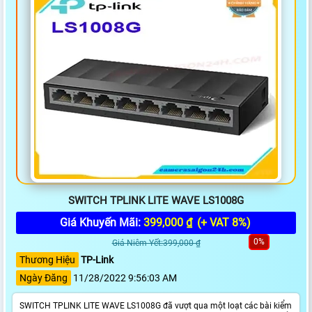
SWITCH TPLINK LITE WAVE LS1008G
Giá Khuyến Mãi:
399,000 ₫
(+ VAT 8%)
0%
Giá Niêm Yết:399,000 ₫
Thương Hiệu
TP-Link
Ngày Đăng
11/28/2022 9:56:03 AM
SWITCH TPLINK LITE WAVE LS1008G đã vượt qua một loạt các bài kiểm