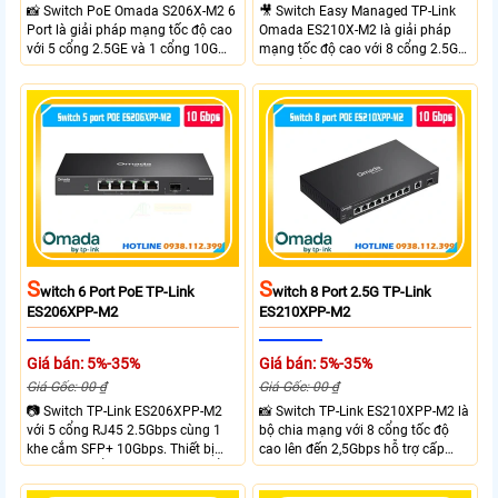
📸 Switch PoE Omada S206X-M2 6
🎥 Switch Easy Managed TP-Link
Port là giải pháp mạng tốc độ cao
Omada ES210X-M2 là giải pháp
với 5 cổng 2.5GE và 1 cổng 10G
mạng tốc độ cao với 8 cổng 2.5GE
SFP+, đáp ứng nhu cầu truyền tải
và 2 cổng 10G SFP+ đáp ứng nhu
dữ liệu lớn sở hữu băng thông
cầu truyền tải dữ liệu lớn sở hữu
chuyển mạch 45Gbps cùng tốc độ
băng thông chuyển mạch 80Gbps
chuyển tiếp 33.48Mpps, mang lại
tốc độ chuyển tiếp 59.52Mpps
hiệu suất ổn định cho doanh
mang lại kết nối ổn định cho
nghiệp văn phòng và hệ thống
doanh nghiệp văn phòng và hệ
mạng hiện đại.
thống mạng hiện đại.
S
S
Witch 6 Port PoE TP-Link
Witch 8 Port 2.5G TP-Link
ES206XPP-M2
ES210XPP-M2
Giá bán: 5%-35%
Giá bán: 5%-35%
Giá Gốc: 00 ₫
Giá Gốc: 00 ₫
📷 Switch TP-Link ES206XPP-M2
📸 Switch TP-Link ES210XPP-M2 là
với 5 cổng RJ45 2.5Gbps cùng 1
bộ chia mạng với 8 cổng tốc độ
khe cắm SFP+ 10Gbps. Thiết bị
cao lên đến 2,5Gbps hỗ trợ cấp
tích hợp 4 cổng PoE++ đạt chuẩn
nguồn và mạng cho đầu ghi hình
802.3af/at/bt tổng công suất
từ xa nhờ công suất POE lên đến