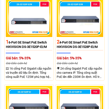
120W cấp nguồn đến 90W mỗi
cổng đáp ứng tốt hệ thống camera
IP và WiFi hiệu suất cao.
1
2
6-Port GE Smart PoE Switch
4-Port GE Smart PoE Switch
HIKVISION DS-3E1520P-EI/M
HIKVISION DS-3E1528P-EI/M
Giá bán: 5%-35%
Giá bán: 5%-35%
Giá Gốc: Liên hệ
Giá Gốc: Liên hệ
🎞 16 cổng PoE Gigabit cấp nguồn
🎥 24 cổng Gigabit PoE cấp nguồn
và truyền dữ liệu ổn định. Tổng
cho camera IP. Tổng công suất
công suất PoE 125W phù hợp hệ
PoE lên đến 230W ổn định. Hỗ trợ
thống camera IP vừa. 2 cổng RJ45
truyền PoE xa đến 300 mét. Băng
Gigabit và 2 cổng quang SFP mở
thông chuyển mạch đạt 68 Gbps
rộng linh hoạt. Hỗ trợ truyền PoE
mạnh mẽ.
xa tối đa lên đến 300 mét.