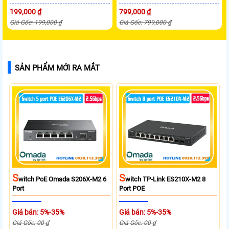
199,000 ₫
799,000 ₫
Giá Gốc: 199,000 ₫
Giá Gốc: 799,000 ₫
SẢN PHẨM MỚI RA MẮT
S
S
Witch PoE Omada S206X-M2 6
Witch TP-Link ES210X-M2 8
Port
Port POE
Giá bán: 5%-35%
Giá bán: 5%-35%
Giá Gốc: 00 ₫
Giá Gốc: 00 ₫