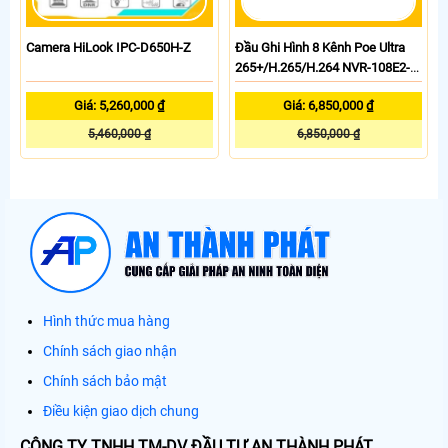
Camera HiLook IPC-D650H-Z
Đầu Ghi Hình 8 Kênh Poe Ultra
265+/H.265/H.264 NVR-108E2-
P8
Giá: 5,260,000 ₫
Giá: 6,850,000 ₫
5,460,000 ₫
6,850,000 ₫
Hình thức mua hàng
Chính sách giao nhận
Chính sách bảo mật
Điều kiện giao dịch chung
CÔNG TY TNHH TM-DV ĐẦU TƯ AN THÀNH PHÁT