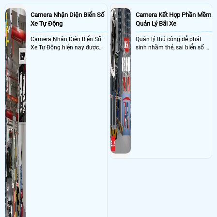
Camera Nhận Diện Biển Số
Camera Kết Hợp Phần Mềm
Xe Tự Động
Quản Lý Bãi Xe
Camera Nhận Diện Biển Số
Quản lý thủ công dễ phát
Xe Tự Động hiện nay được
sinh nhầm thẻ, sai biển số và
ứng dụng rộng rãi ở nhiều
khó đối soát doanh thu
nơi như bãi giữ xe, dẫy trọ,
tòa nhà, chung cư, các công
ty và xí nghiệp giúp quản lý
xe ra , vào chính xác nhờ
công nghê AI thông minh
nhận diện và dọc biển số xe
hạn chế sai sót mà trộm cắp
xe