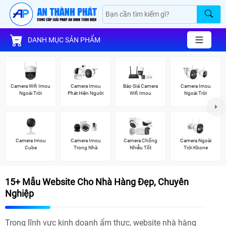
DANH MỤC SẢN PHẨM
Camera Wifi Imou
Camera Imou
Báo Giá Camera
Camera Imou
Ngoài Trời
Phát Hiện Người
Wifi Imou
Ngoài Trời
Camera Imou
Camera Imou
Camera Chống
Camera Ngoài
Cube
Trong Nhà
Nhiễu Tốt
Trời Kbone
15+ Mẫu Website Cho Nhà Hàng Đẹp, Chuyên
Nghiệp
Trong lĩnh vực kinh doanh ẩm thực, website nhà hàng