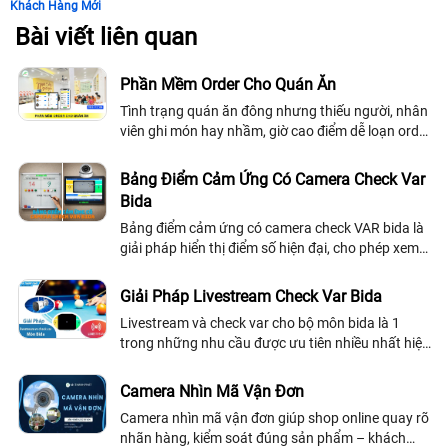
Khách Hàng Mới
Bài viết liên quan
Phần Mềm Order Cho Quán Ăn
Tình trạng quán ăn đông nhưng thiếu người, nhân
viên ghi món hay nhầm, giờ cao điểm dễ loạn order,
doanh thu khó kiểm soát hay thậm chí bỏ mặc
khách tại bàn chờ rất lâu
Bảng Điểm Cảm Ứng Có Camera Check Var
Bida
Bảng điểm cảm ứng có camera check VAR bida là
giải pháp hiển thị điểm số hiện đại, cho phép xem
trực tiếp và xem lại tình huống tranh cãi, hỗ trợ
check VAR nhanh chóng, tăng tính minh bạch,
Giải Pháp Livestream Check Var Bida
công bằng và chuyên nghiệp cho CLB, phòng bida
Livestream và check var cho bộ môn bida là 1
và giải đấu
trong những nhu cầu được ưu tiên nhiều nhất hiện
nay. An Thành Phát cho ra mắt Giải Pháp
Livestream Check Var Bida với sự kết hợp giữa...
Camera Nhìn Mã Vận Đơn
Camera nhìn mã vận đơn giúp shop online quay rõ
nhãn hàng, kiểm soát đúng sản phẩm – khách