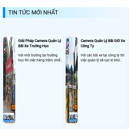
hàng, tra cứu video theo mã vận đơn và giải quyết
khiếu nại nhanh chóng
TIN TỨC MỚI NHẤT
Giải Pháp Camera Quản Lý
Camera Quản Lý Bãi Giữ Xe
Bãi Xe Trường Học
Công Ty
Với môi trường tại trường
Với các bãi xe tại công ty thì
học thì việc hàng trăm chiếc
việc quản lý sẽ cực kì khó
xe vào trường cùng lúc vậy
khăn vậy nên việc áp dụng
nên việc quản lý và đảm báo
camera quản lý bãi xe thông
số lượng xe vào một lần là
minh sẽ giúp bãi giữ xe tại
điều cực kì khó để quản lý,
công ty giải quyết nhanh
vậy nên việc áp dụng giải
được các vấn đề tồn đọng
pháp camera quản lý bãi xe
trong việc quản lý bãi xe thủ
trường học sẽ cực kì đáng
công
đầu tư giúp nhanh chóng
giải quyết vấn đề này