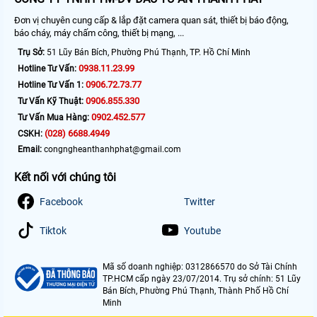
Đơn vị chuyên cung cấp & lắp đặt camera quan sát, thiết bị báo động,
báo cháy, máy chấm công, thiết bị mạng, ...
Trụ Sở:
51 Lũy Bán Bích, Phường Phú Thạnh, TP. Hồ Chí Minh
0938.11.23.99
Hotline Tư Vấn:
0906.72.73.77
Hotline Tư Vấn 1:
0906.855.330
Tư Vấn Kỹ Thuật:
0902.452.577
Tư Vấn Mua Hàng:
(028) 6688.4949
CSKH:
Email:
congngheanthanhphat@gmail.com
Kết nối với chúng tôi
Facebook
Twitter
Tiktok
Youtube
Mã số doanh nghiệp: 0312866570 do Sở Tài Chính
TP.HCM cấp ngày 23/07/2014. Trụ sở chính: 51 Lũy
Bán Bích, Phường Phú Thạnh, Thành Phố Hồ Chí
Minh