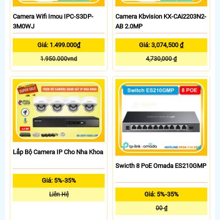
Camera Wifi Imou IPC-S3DP-
Camera Kbvision KX-CAi2203N2-
3M0WJ
AB 2.0MP
Giá: 1.499.000₫
Giá: 3,074,500 ₫
1.950.000vnd
4,730,000 ₫
Lắp Bộ Camera IP Cho Nha Khoa
Swicth 8 PoE Omada ES210GMP
Giá: 5%-35%
Giá: 5%-35%
Liên Hệ
00 ₫