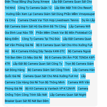
Điện Thoại Bằng Ứng Dụng Xmeye
Lắp Đặt Camera Quan Sát Cho
Trẻ Nhỏ
Công Ty Camera Quận 12
Lắp Đèn Mặt Trời Cho Resort
Hướng Dẫn Xem Lại Camera Giám Sát Dùng Phần Mềm Vmeyesuper
Và Cms
Camera Check Var Tích Hợp Livestream Tennis
Dự Án Lắp
Đặt Camera Giám Sát Hộ Gia Đình Đã Thi Công
Lắp Camera Wifi
Gia Đình Loại Nào Tốt
Phần Mêm Check Var Bộ Môn Pickleball Có
Bảng Điểm
Công Ty Camera Tại Thủ Đức
Lắp Đặt Camera Quan
Sát Văn Phòng Giá Rẻ
Bộ 8 Camera Quan Sát Cho Kho Xưởng Full
Hd
Bộ 4 Camera Không Dây Tenda K4W-3TC
Bộ Camera Ngoài
Trời Ban Đêm Có Màu Giá Rẻ
Bộ 8 Camera Ghi Âm POE TENDA K8P-
4TR
Lắp Đặt Bộ Camera Quan Sát Công Ty
Trọn Bộ Camera Giám
Sát Đóng Hàng
Bộ Camera Giám Sát Công Trình
Lắp Camera Hàn
Quốc Giá Rẻ
Camera Quan Sát Cho Nhà Xưởng Full Hd
Lắp
Camera Cửa Hàng Giá Rẻ Trọn Bộ Thông Minh
Camera Wifi Văn
Phòng Giá Rẻ
Bộ Kit Camera Ip Vantech VP-K12NVR
Camera
Chống Trộm Công Trình Sắc Nét
Lắp Camera Quan Sát Night
Breaker Quan Sát Rõ Nét Ban Đêm