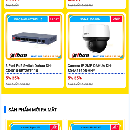
Giá Gốc:
Giá Gốc: Liên hệ
8-Port PoE Switch Dahua DH-
Camera IP 2MP DAHUA DH-
CS4010-8ET2GT-110
SD4A216DB-HNY
5%-35%
5%-35%
Giá Gốc: liên hệ
Giá Gốc: Liên hệ
SẢN PHẨM MỚI RA MẮT