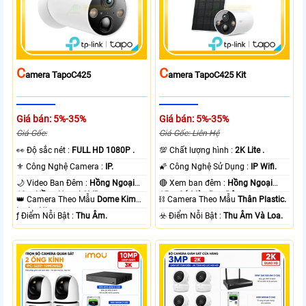
C
C
Amera TapoC425
Amera TapoC425 Kit
Giá bán: 5%-35%
Giá bán: 5%-35%
Giá Gốc:
Giá Gốc: Liên Hệ
️👀 Độ sắc nét :
FULL HD 1080P .
💯 Chất lượng hình :
2K Lite .
⚜️ Công Nghệ Camera :
IP.
🌠 Công Nghệ Sử Dụng :
IP Wifi.
🌙 Video Ban Đêm :
Hồng Ngoại
🔴 Xem ban đêm :
Hồng Ngoại
10m Hồng Ngoại SMD.
15m Có Màu Ban Ðêm.
👑 Camera Theo Mẫu
Dome Kim
⛓ Camera Theo Mẫu
Thân Plastic.
loại + Nhựa.
️ƒ Điểm Nỗi Bật :
Thu Âm.
️☣️ Điểm Nỗi Bật :
Thu Âm Và Loa.