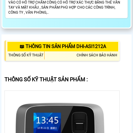
VÀO CÓ HỖ TRỢ CHẤM CÔNG CÓ HỖ TRỢ XÁC THỰC BẰNG THẺ VÂN
TAY VÀ MẬT KHẨU , SẢN PHẨM PHÙ HỢP CHO CÁC CÔNG TRÌNH,
CÔNG TY , VĂN PHÒNG,..
📖 THÔNG TIN SẢN PHẨM DHI-ASI1212A
THÔNG SỐ KỸ THUẬT
CHÍNH SÁCH BẢO HÀNH
THÔNG SỐ KỸ THUẬT SẢN PHẨM :