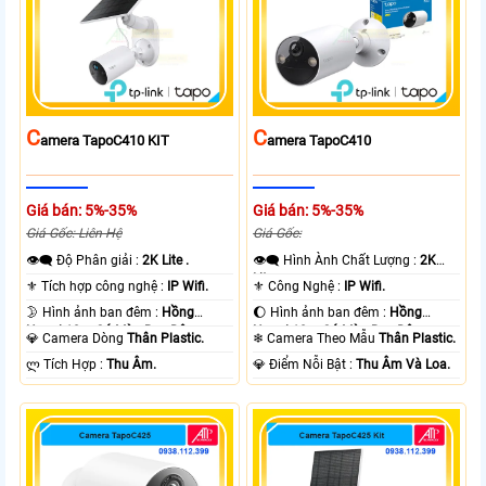
C
C
Amera TapoC410 KIT
Amera TapoC410
Giá bán: 5%-35%
Giá bán: 5%-35%
Giá Gốc: Liên Hệ
Giá Gốc:
👁️‍🗨 Độ Phân giải :
2K Lite .
👁️‍🗨 Hình Ành Chất Lượng :
2K
Lite .
⚜️ Tích hợp công nghệ :
IP Wifi.
⚜️ Công Nghệ :
IP Wifi.
🌛 Hình ảnh ban đêm :
Hồng
🌔 Hình ảnh ban đêm :
Hồng
Ngoại 10m Có Màu Ban Ðêm.
Ngoại 10m Có Màu Ban Ðêm.
💎 Camera Dòng
Thân Plastic.
❄ Camera Theo Mẫu
Thân Plastic.
️ლ Tích Hợp :
Thu Âm.
️💎 Điểm Nỗi Bật :
Thu Âm Và Loa.