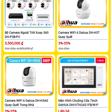
Bộ Camera Ngoài Trời Xoay 360
Camera WiFi 6 Dahua DH-H3T
DH-P5B-PV
Quay Quét
5,500,000 ₫
5%-35%
Giá Gốc: 6,500,000 ₫
Giá Gốc:
Camera WiFi 6 Dahua DH-H5AS
Màn Hình Chuông Cửa 7inch
Quay Quét Trong Nhà
DAHUA DHI-VTH2421FB/W-P
5%-35%
Liên hệ