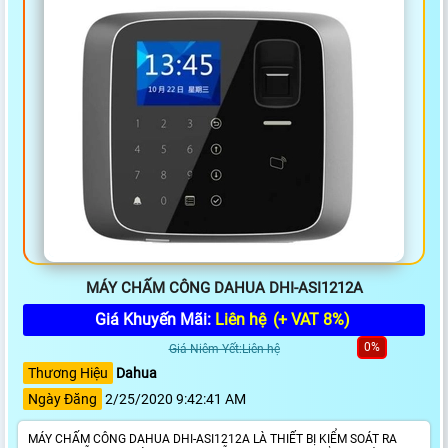
MÁY CHẤM CÔNG DAHUA DHI-ASI1212A
Giá Khuyến Mãi:
Liên hệ
(+ VAT 8%)
0%
Giá Niêm Yết:Liên hệ
Thương Hiệu
Dahua
Ngày Đăng
2/25/2020 9:42:41 AM
MÁY CHẤM CÔNG DAHUA DHI-ASI1212A LÀ THIẾT BỊ KIỂM SOÁT RA