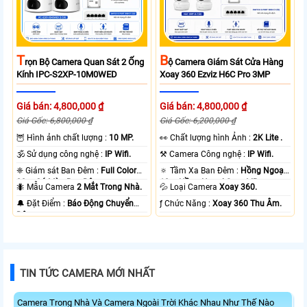
T
B
Rọn Bộ Camera Quan Sát 2 Ống
Ộ Camera Giám Sát Cửa Hàng
Kính IPC-S2XP-10M0WED
Xoay 360 Ezviz H6C Pro 3MP
Giá bán: 4,800,000 ₫
Giá bán: 4,800,000 ₫
Giá Gốc: 6,800,000 ₫
Giá Gốc: 6,200,000 ₫
🦉 Hình ảnh chất lượng :
10 MP.
️👀 Chất lượng hình Ảnh :
2K Lite .
🕉️ Sử dụng công nghệ :
IP Wifi.
⚒ Camera Công nghệ :
IP Wifi.
❈ Giám sát Ban Đêm :
Full Color
🔅 Tầm Xa Ban Đêm :
Hồng Ngoại
20m Có Màu Ban Ðêm.
10m Hồng Ngoại Smart IR.
🐜 Mẫu Camera
2 Mắt Trong Nhà.
💦 Loại Camera
Xoay 360.
️🔔 Đặt Điểm :
Báo Động Chuyển
️ƒ Chức Năng :
Xoay 360 Thu Âm.
Động.
TIN TỨC CAMERA MỚI NHẤT
Camera Trong Nhà Và Camera Ngoài Trời Khác Nhau Như Thế Nào