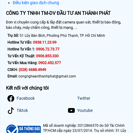
Điều kiện giao dịch chung
CÔNG TY TNHH TM-DV ĐẦU TƯ AN THÀNH PHÁT
Đơn vị chuyên cung cấp & lắp đặt camera quan sát, thiết bị báo động,
báo cháy, máy chấm công, thiết bị mạng, ...
Trụ Sở:
51 Lũy Bán Bích, Phường Phú Thạnh, TP. Hồ Chí Minh
0938.11.23.99
Hotline Tư Vấn:
0906.72.73.77
Hotline Tư Vấn 1:
0906.855.330
Tư Vấn Kỹ Thuật:
0902.452.577
Tư Vấn Mua Hàng:
(028) 6688.4949
CSKH:
Email:
congngheanthanhphat@gmail.com
Kết nối với chúng tôi
Facebook
Twitter
Tiktok
Youtube
Mã số doanh nghiệp: 0312866570 do Sở Tài Chính
TP.HCM cấp ngày 23/07/2014. Trụ sở chính: 51 Lũy