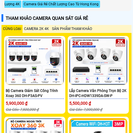
Lượng 4K
Camera Giá Rẻ Chất Lượng Cao Từ Hong Kong
THAM KHẢO CAMERA QUAN SÁT GIÁ RẺ
CÙNG LOẠI
CAMERA 2K 4K
SẢN PHẨM THAM KHẢO
Bộ Camera Giám Sát Công Trình
Lắp Camera Văn Phòng Trọn Bộ 2K
Xoay 360 DH-P3AS-PV
DH-IPC-HDW1339DA-SW-P
5,900,000 ₫
5,500,000 ₫
Giá Gốc: 7,500,000 ₫
Giá Gốc: 7,000,000 ₫