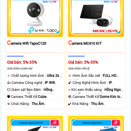
C
C
Amera Wifi TapoC120
Amera MC410 KIT
Giá bán: 5%-35%
Giá bán: 5%-35%
Giá Gốc: Liên hệ
Giá Gốc: 00 ₫
🔅 Chất lượng hình Ảnh :
Ultra 2k +
🔆 Hình Ảnh Sắc nét :
FULL HD
.
1080P .
👍 Camera Công nghệ :
IP Wifi.
🌠 Công Nghệ Hình Ảnh :
IP.
💥 Giám sát Ban Đêm :
Hồng
⭐ Khi xem thiếu sáng :
Hồng Ngoại
Ngoại 10m Hồng Ngoại SMD.
10m Hồng Ngoại SMD.
🛡 Camera Thiết Kế
Cube.
🕸️ Camera Thiết Kế
Dome Kim loại
+ Nhựa.
️☣️ Chức Năng :
Thu Âm.
️✔️ Khả Năng :
Thu Âm.