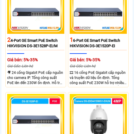
2
1
4-Port GE Smart PoE Switch
6-Port GE Smart PoE Switch
HIKVISION DS-3E1528P-EI/M
HIKVISION DS-3E1520P-EI
Giá bán: 5%-35%
Giá bán: 5%-35%
Giá Gốc: Liên hệ
Giá Gốc: Liên hệ
🎥 24 cổng Gigabit PoE cấp nguồn
🎞 16 cổng PoE Gigabit cấp nguồn
cho camera IP. Tổng công suất
và truyền dữ liệu ổn định. Tổng
PoE lên đến 230W ổn định. Hỗ trợ
công suất PoE 230W hỗ trợ nhiều
truyền PoE xa đến 300 mét. Băng
thiết bị cùng lúc. Tốc độ chuyển
thông chuyển mạch đạt 68 Gbps
mạch 68Gbps đảm bảo hiệu suất
mạnh mẽ.
cao ổn định. Hỗ trợ truyền PoE xa
lên đến 300m cho hệ thống
camera.