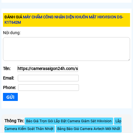
ĐÁNH GIÁ
MÁY CHẤM CÔNG NHẬN DIỆN KHUÔN MẶT HIKVISION DS-
K1T642M
Nội dung:
Tên:
Email:
Phone:
Thông Tin:
Báo Giá Trọn Gói Lắp Đặt Camera Giám Sát Hikvision
Lắp
Camera Kiểm Soát Thân Nhiệt
Bảng Báo Giá Camera Avtech Mới Nhất