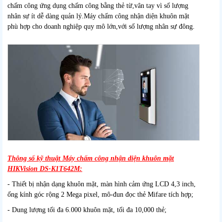
chấm công ứng dụng chấm công bằng thẻ từ,vân tay vì số lượng
nhân sự ít dễ dàng quản lý.Máy chấm công nhận diện khuôn mặt
phù hợp cho doanh nghiệp quy mô lớn,với số lượng nhân sự đông.
Thông số kỹ thuật Máy chấm công nhận diện khuôn mặt
HIKVision DS-K1T642M:
- Thiết bị nhận dạng khuôn mặt, màn hình cảm ứng LCD 4,3 inch,
ống kính góc rộng 2 Mega pixel, mô-đun đọc thẻ Mifare tích hợp;
- Dung lượng tối đa 6.000 khuôn mặt, tối đa 10,000 thẻ;