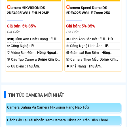
C
C
Amera HIKVISION DS-
Amera Speed Dome DS-
2DE4225IWG1-EHUN 2MP
2DE4225IWG1-E Zoom 25X
Giá bán: 5%-35%
Giá bán: 5%-35%
Giá Gốc:
Giá Gốc:
👁️‍🗨 Hình Ành Chất Lượng :
FULL
👁 Hình Ảnh Sắc nét :
FULL HD
HD 1080P .
1080P .
⚒ Công Nghệ :
IP.
⚛️ Công Nghệ Hình Ảnh :
IP.
💡 Video Ban Đêm :
Hồng Ngoại
🔴 Giám sát Ban Đêm :
Hồng
100m Hồng Ngoại SMD.
Ngoại 10m Hồng Ngoại SMD.
🕸️ Cấu Tạo Camera
Dome Kim loại
🎲 Camera Theo Mẫu
Dome Kim
+ Nhựa.
loại + Nhựa.
️💠 Ưu Điểm :
Thu Âm.
️🔔 Khả Năng :
Thu Âm.
TIN TỨC CAMERA MỚI NHẤT
Camera Dahua Và Camera Hikvision Hãng Nào Tốt?
Cách Lấy Lại Tài Khoản Xem Camera Hikvision Trên Điện Thoại