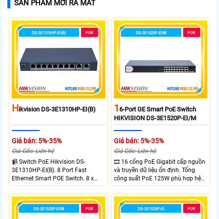
SẢN PHẨM MỚI RA MẮT
H
1
Ikvision DS-3E1310HP-EI(B)
6-Port GE Smart PoE Switch
HIKVISION DS-3E1520P-EI/M
Giá bán: 5%-35%
Giá bán: 5%-35%
Giá Gốc: Liên hệ
Giá Gốc: Liên hệ
📹 Switch PoE Hikvision DS-
🎞 16 cổng PoE Gigabit cấp nguồn
3E1310HP-EI(B). 8 Port Fast
và truyền dữ liệu ổn định. Tổng
Ethernet Smart POE Switch. 8 x
công suất PoE 125W phù hợp hệ
10/100M PoE Ports, 2 x Gigabit
thống camera IP vừa. 2 cổng RJ45
Uplink Ports.
Gigabit và 2 cổng quang SFP mở
rộng linh hoạt. Hỗ trợ truyền PoE
xa tối đa lên đến 300 mét.