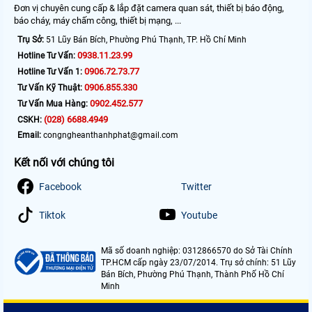
Đơn vị chuyên cung cấp & lắp đặt camera quan sát, thiết bị báo động,
báo cháy, máy chấm công, thiết bị mạng, ...
Trụ Sở:
51 Lũy Bán Bích, Phường Phú Thạnh, TP. Hồ Chí Minh
0938.11.23.99
Hotline Tư Vấn:
0906.72.73.77
Hotline Tư Vấn 1:
0906.855.330
Tư Vấn Kỹ Thuật:
0902.452.577
Tư Vấn Mua Hàng:
(028) 6688.4949
CSKH:
Email:
congngheanthanhphat@gmail.com
Kết nối với chúng tôi
Facebook
Twitter
Tiktok
Youtube
Mã số doanh nghiệp: 0312866570 do Sở Tài Chính
TP.HCM cấp ngày 23/07/2014. Trụ sở chính: 51 Lũy
Bán Bích, Phường Phú Thạnh, Thành Phố Hồ Chí
Minh