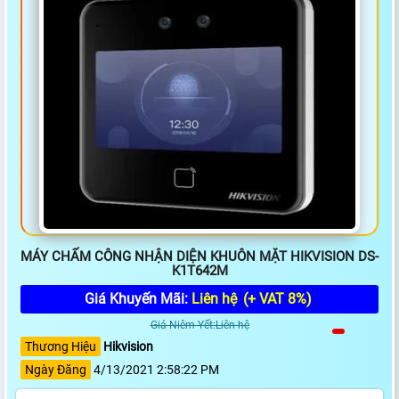
MÁY CHẤM CÔNG NHẬN DIỆN KHUÔN MẶT HIKVISION DS-
K1T642M
Giá Khuyến Mãi:
Liên hệ
(+ VAT 8%)
Giá Niêm Yết:Liên hệ
Thương Hiệu
Hikvision
Ngày Đăng
4/13/2021 2:58:22 PM