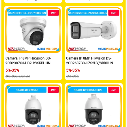
Camera IP 8MP Hikvision DS-
Camera IP 8MP Hikvision DS-
2CD2387G3-LIS2UY/SRBHUN
2CD2687G3-LIZS2UY/SRBHUN
5%-35%
5%-35%
Giá Gốc: Liên hệ
Giá Gốc: