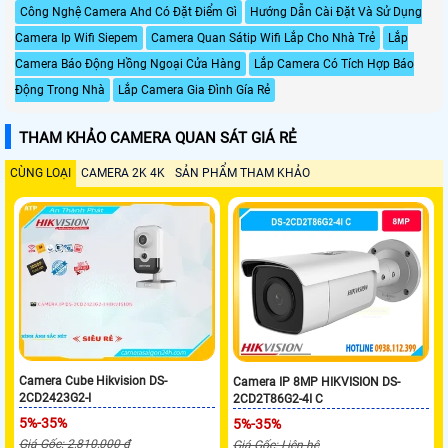
Công Nghệ Camera Ahd Có Đặt Điểm Gì
Hướng Dẫn Cài Đặt Và Sử Dụng
Camera Ip Wifi Siepem
Camera Quan Sátip Wifi Lắp Cho Nhà Trẻ
Lắp
Camera Báo Động Hồng Ngoại Cửa Hàng
Lắp Camera Có Tích Hợp Báo
Động Trong Nhà
Lắp Camera Gia Đình Gía Rẻ
THAM KHẢO CAMERA QUAN SÁT GIÁ RẺ
CÙNG LOẠI
CAMERA 2K 4K
SẢN PHẨM THAM KHẢO
Camera Cube Hikvision DS-
Camera IP 8MP HIKVISION DS-
2CD2423G2-I
2CD2T86G2-4I C
5%-35%
5%-35%
Giá Gốc: 2,810,000 ₫
Giá Gốc: Liên hệ