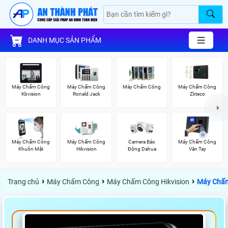
DANH MỤC SẢN PHẨM
Máy Chấm Công
Máy Chấm Công
Máy Chấm Công
Máy Chấm Công
Kbvision
Ronald Jack
Zkteco
Máy Chấm Công
Máy Chấm Công
Camera Báo
Máy Chấm Công
Khuôn Mặt
Hikvision
Động Dahua
Vân Tay
›
›
›
Trang chủ
Máy Chấm Công
Máy Chấm Công Hikvision
Máy Chấm