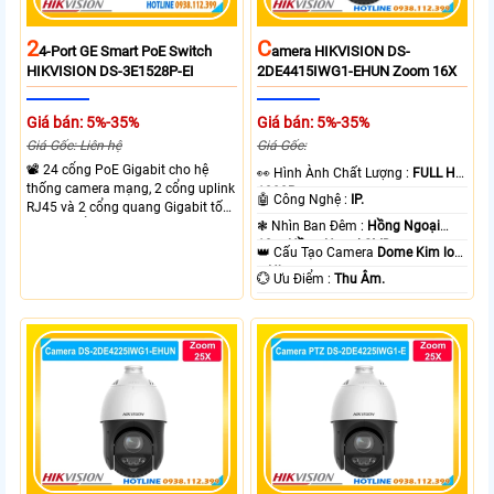
2
C
4-Port GE Smart PoE Switch
Amera HIKVISION DS-
HIKVISION DS-3E1528P-EI
2DE4415IWG1-EHUN Zoom 16X
Giá bán: 5%-35%
Giá bán: 5%-35%
Giá Gốc: Liên hệ
Giá Gốc:
📽 24 cổng PoE Gigabit cho hệ
️👀 Hình Ành Chất Lượng :
FULL HD
thống camera mạng, 2 cổng uplink
1080P .
🤖️ Công Nghệ :
IP.
RJ45 và 2 cổng quang Gigabit tốc
độ cao, Tổng công suất PoE 370W
❃ Nhìn Ban Đêm :
Hồng Ngoại
cấp nguồn nhiều thiết bị.
10m Hồng Ngoại SMD.
👑 Cấu Tạo Camera
Dome Kim loại
+ Nhựa.
️💮 Ưu Điểm :
Thu Âm.