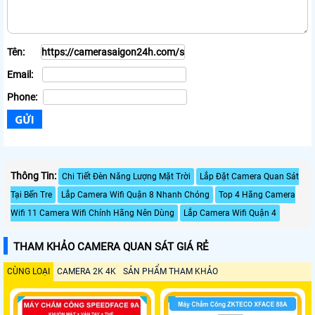
Tên:
Email:
Phone:
Thông Tin:
Chi Tiết Đèn Năng Lượng Mặt Trời
Lắp Đặt Camera Quan Sát
Tại Bến Tre
Lắp Camera Wifi Quận 8 Nhanh Chóng
Top 4 Hãng Camera
Wifi 11 Camera Wifi Chính Hãng Nên Dùng
Lắp Camera Wifi Quận 4
THAM KHẢO CAMERA QUAN SÁT GIÁ RẺ
CÙNG LOẠI
CAMERA 2K 4K
SẢN PHẨM THAM KHẢO