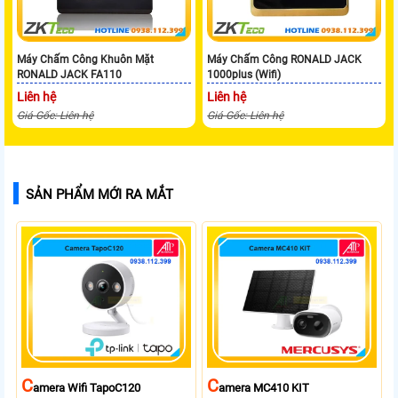
Máy Chấm Công Khuôn Mặt
Máy Chấm Công RONALD JACK
RONALD JACK FA110
1000plus (Wifi)
Liên hệ
Liên hệ
Giá Gốc: Liên hệ
Giá Gốc: Liên hệ
SẢN PHẨM MỚI RA MẮT
C
C
Amera Wifi TapoC120
Amera MC410 KIT