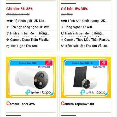
Giá bán: 5%-35%
Giá bán: 5%-35%
Giá Gốc: Liên Hệ
Giá Gốc:
👁️‍🗨 Độ Phân giải :
2K Lite .
👁️‍🗨 Hình Ành Chất Lượng :
2K
Lite .
⚜️ Tích hợp công nghệ :
IP Wifi.
⚜️ Công Nghệ :
IP Wifi.
🌛 Hình ảnh ban đêm :
Hồng
🌔 Hình ảnh ban đêm :
Hồng
Ngoại 10m Có Màu Ban Ðêm.
Ngoại 10m Có Màu Ban Ðêm.
💎 Camera Dòng
Thân Plastic.
❄ Camera Theo Mẫu
Thân Plastic.
️ლ Tích Hợp :
Thu Âm.
️💎 Điểm Nỗi Bật :
Thu Âm Và Loa.
C
C
Amera TapoC425
Amera TapoC425 Kit