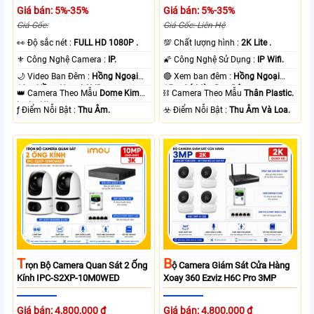
Giá bán: 5%-35%
Giá bán: 5%-35%
Giá Gốc:
Giá Gốc: Liên Hệ
️👀 Độ sắc nét :
FULL HD 1080P .
💯 Chất lượng hình :
2K Lite .
⚜️ Công Nghệ Camera :
IP.
🌠 Công Nghệ Sử Dụng :
IP Wifi.
🌙 Video Ban Đêm :
Hồng Ngoại
🔴 Xem ban đêm :
Hồng Ngoại
10m Hồng Ngoại SMD.
15m Có Màu Ban Ðêm.
👑 Camera Theo Mẫu
Dome Kim
⛓ Camera Theo Mẫu
Thân Plastic.
loại + Nhựa.
️ƒ Điểm Nỗi Bật :
Thu Âm.
️☣️ Điểm Nỗi Bật :
Thu Âm Và Loa.
T
B
Rọn Bộ Camera Quan Sát 2 Ống
Ộ Camera Giám Sát Cửa Hàng
Kính IPC-S2XP-10M0WED
Xoay 360 Ezviz H6C Pro 3MP
Giá bán: 4,800,000 ₫
Giá bán: 4,800,000 ₫