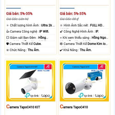
Giá bán: 5%-35%
Giá bán: 5%-35%
Giá Gốc: Liên hệ
Giá Gốc: 00 ₫
🔅 Chất lượng hình Ảnh :
Ultra 2k +
🔆 Hình Ảnh Sắc nét :
FULL HD
.
1080P .
👍 Camera Công nghệ :
IP Wifi.
🌠 Công Nghệ Hình Ảnh :
IP.
💥 Giám sát Ban Đêm :
Hồng
⭐ Khi xem thiếu sáng :
Hồng Ngoại
Ngoại 10m Hồng Ngoại SMD.
10m Hồng Ngoại SMD.
🛡 Camera Thiết Kế
Cube.
🕸️ Camera Thiết Kế
Dome Kim loại
+ Nhựa.
️☣️ Chức Năng :
Thu Âm.
️✔️ Khả Năng :
Thu Âm.
C
C
Amera TapoC410 KIT
Amera TapoC410