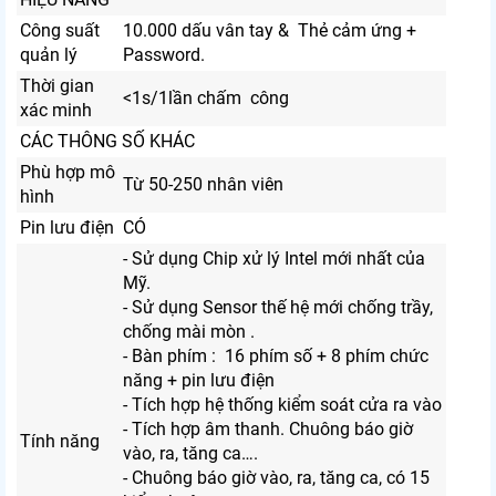
Công suất
10.000 dấu vân tay & Thẻ cảm ứng +
quản lý
Password.
Thời gian
<1s/1lần chấm công
xác minh
CÁC THÔNG SỐ KHÁC
Phù hợp mô
Từ 50-250 nhân viên
hình
Pin lưu điện
CÓ
- Sử dụng Chip xử lý Intel mới nhất của
Mỹ.
- Sử dụng Sensor thế hệ mới chống trầy,
chống mài mòn .
- Bàn phím : 16 phím số + 8 phím chức
năng + pin lưu điện
- Tích hợp hệ thống kiểm soát cửa ra vào
- Tích hợp âm thanh. Chuông báo giờ
Tính năng
vào, ra, tăng ca….
- Chuông báo giờ vào, ra, tăng ca, có 15