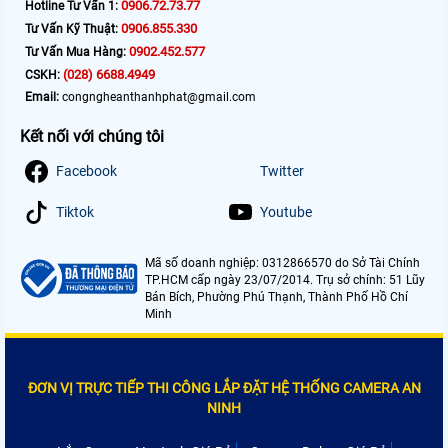
0906.72.73.77
Hotline Tư Vấn 1:
0906.855.330
Tư Vấn Kỹ Thuật:
0902.452.577
Tư Vấn Mua Hàng:
(028) 6688.4949
CSKH:
Email:
congngheanthanhphat@gmail.com
Kết nối với chúng tôi
Facebook
Twitter
Tiktok
Youtube
Mã số doanh nghiệp: 0312866570 do Sở Tài Chính
TP.HCM cấp ngày 23/07/2014. Trụ sở chính: 51 Lũy
Bán Bích, Phường Phú Thạnh, Thành Phố Hồ Chí
Minh
ĐƠN VỊ TRỰC TIẾP THI CÔNG LẮP ĐẶT HỆ THỐNG CAMERA AN
NINH