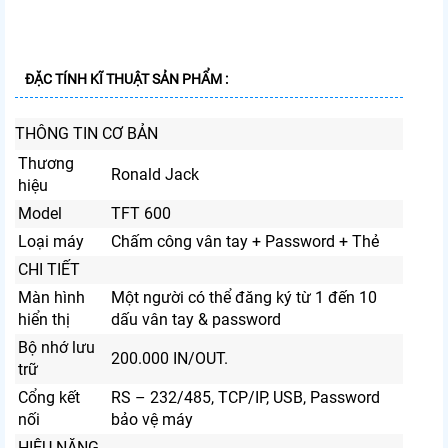
ĐẶC TÍNH KĨ THUẬT SẢN PHẨM :
THÔNG TIN CƠ BẢN
Thương
Ronald Jack
hiệu
Model
TFT 600
Loại máy
Chấm công vân tay + Password + Thẻ
CHI TIẾT
Màn hình
Một người có thể đăng ký từ 1 đến 10
hiển thị
dấu vân tay & password
Bộ nhớ lưu
200.000 IN/OUT.
trữ
Cổng kết
RS – 232/485, TCP/IP, USB, Password
nối
bảo vệ máy
HIỆU NĂNG