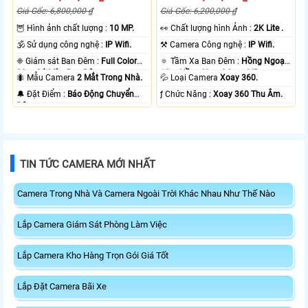
Giá Gốc: 6,800,000 ₫
Giá Gốc: 6,200,000 ₫
🦉 Hình ảnh chất lượng :
10 MP.
️👀 Chất lượng hình Ảnh :
2K Lite .
🕉️ Sử dụng công nghệ :
IP Wifi.
⚒ Camera Công nghệ :
IP Wifi.
❈ Giám sát Ban Đêm :
Full Color
🔅 Tầm Xa Ban Đêm :
Hồng Ngoại
20m Có Màu Ban Ðêm.
10m Hồng Ngoại Smart IR.
🐜 Mẫu Camera
2 Mắt Trong Nhà.
💦 Loại Camera
Xoay 360.
️🔔 Đặt Điểm :
Báo Động Chuyển
️ƒ Chức Năng :
Xoay 360 Thu Âm.
Động.
TIN TỨC CAMERA MỚI NHẤT
Camera Trong Nhà Và Camera Ngoài Trời Khác Nhau Như Thế Nào
Lắp Camera Giám Sát Phòng Làm Việc
Lắp Camera Kho Hàng Trọn Gói Giá Tốt
Lắp Đặt Camera Bãi Xe