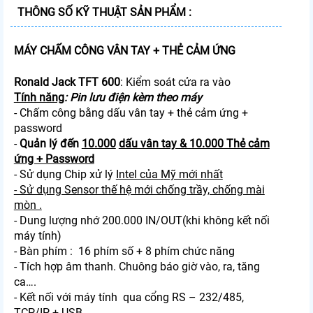
THÔNG SỐ KỸ THUẬT SẢN PHẨM :
MÁY CHẤM CÔNG VÂN TAY + THẺ CẢM ỨNG
Ronald Jack TFT 600
: Kiểm soát cửa ra vào
Tính năng
: Pin lưu điện kèm theo máy
- Chấm công bằng dấu vân tay + thẻ cảm ứng +
password
-
Quản lý đến
10.000
dấu vân tay & 10.000 Thẻ cảm
ứng + Password
- Sử dụng Chip xử lý
Intel của Mỹ mới nhất
- Sử dụng Sensor thế hệ mới chống trầy, chống mài
mòn .
- Dung lượng nhớ 200.000 IN/OUT(khi không kết nối
máy tính)
- Bàn phím : 16 phím số + 8 phím chức năng
- Tích hợp âm thanh. Chuông báo giờ vào, ra, tăng
ca….
- Kết nối với máy tính qua cổng RS – 232/485,
TCP/IP + USB