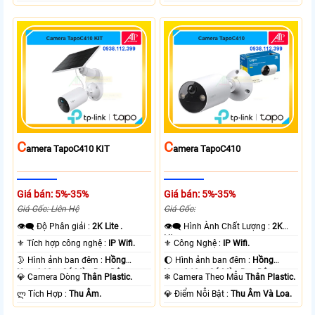
C
C
Amera TapoC410 KIT
Amera TapoC410
Giá bán: 5%-35%
Giá bán: 5%-35%
Giá Gốc: Liên Hệ
Giá Gốc:
👁️‍🗨 Độ Phân giải :
2K Lite .
👁️‍🗨 Hình Ành Chất Lượng :
2K
Lite .
⚜️ Tích hợp công nghệ :
IP Wifi.
⚜️ Công Nghệ :
IP Wifi.
🌛 Hình ảnh ban đêm :
Hồng
🌔 Hình ảnh ban đêm :
Hồng
Ngoại 10m Có Màu Ban Ðêm.
Ngoại 10m Có Màu Ban Ðêm.
💎 Camera Dòng
Thân Plastic.
❄ Camera Theo Mẫu
Thân Plastic.
️ლ Tích Hợp :
Thu Âm.
️💎 Điểm Nỗi Bật :
Thu Âm Và Loa.