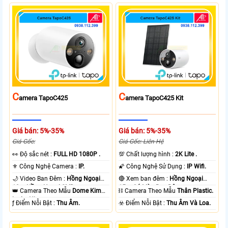
C
C
Amera TapoC425
Amera TapoC425 Kit
Giá bán: 5%-35%
Giá bán: 5%-35%
Giá Gốc:
Giá Gốc: Liên Hệ
️👀 Độ sắc nét :
FULL HD 1080P .
💯 Chất lượng hình :
2K Lite .
⚜️ Công Nghệ Camera :
IP.
🌠 Công Nghệ Sử Dụng :
IP Wifi.
🌙 Video Ban Đêm :
Hồng Ngoại
🔴 Xem ban đêm :
Hồng Ngoại
10m Hồng Ngoại SMD.
15m Có Màu Ban Ðêm.
👑 Camera Theo Mẫu
Dome Kim
⛓ Camera Theo Mẫu
Thân Plastic.
loại + Nhựa.
️ƒ Điểm Nỗi Bật :
Thu Âm.
️☣️ Điểm Nỗi Bật :
Thu Âm Và Loa.