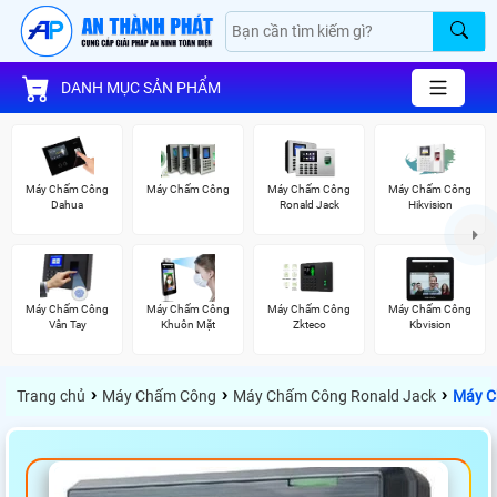
DANH MỤC SẢN PHẨM
Máy Chấm Công
Máy Chấm Công
Máy Chấm Công
Máy Chấm Công
Dahua
Ronald Jack
Hikvision
Máy Chấm Công
Máy Chấm Công
Máy Chấm Công
Máy Chấm Công
Vân Tay
Khuôn Mặt
Zkteco
Kbvision
›
›
›
Trang chủ
Máy Chấm Công
Máy Chấm Công Ronald Jack
Máy C