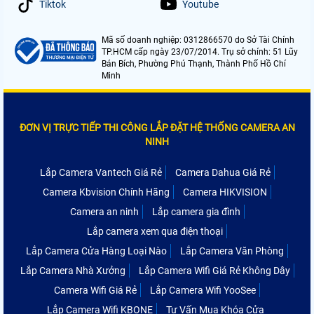
Tiktok
Youtube
Mã số doanh nghiệp: 0312866570 do Sở Tài Chính
TP.HCM cấp ngày 23/07/2014. Trụ sở chính: 51 Lũy
Bán Bích, Phường Phú Thạnh, Thành Phố Hồ Chí
Minh
ĐƠN VỊ TRỰC TIẾP THI CÔNG LẮP ĐẶT HỆ THỐNG CAMERA AN
NINH
Lắp Camera Vantech Giá Rẻ
Camera Dahua Giá Rẻ
Camera Kbvision Chính Hãng
Camera HIKVISION
Camera an ninh
Lắp camera gia đình
Lắp camera xem qua điện thoại
Lắp Camera Cửa Hàng Loại Nào
Lắp Camera Văn Phòng
Lắp Camera Nhà Xưởng
Lắp Camera Wifi Giá Rẻ Không Dây
Camera Wifi Giá Rẻ
Lắp Camera Wifi YooSee
Lắp Camera Wifi KBONE
Tư Vấn Mua Khóa Cửa