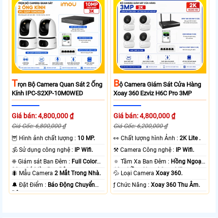
T
B
Rọn Bộ Camera Quan Sát 2 Ống
Ộ Camera Giám Sát Cửa Hàng
Kính IPC-S2XP-10M0WED
Xoay 360 Ezviz H6C Pro 3MP
Giá bán: 4,800,000 ₫
Giá bán: 4,800,000 ₫
Giá Gốc: 6,800,000 ₫
Giá Gốc: 6,200,000 ₫
🦉 Hình ảnh chất lượng :
10 MP.
️👀 Chất lượng hình Ảnh :
2K Lite .
🕉️ Sử dụng công nghệ :
IP Wifi.
⚒ Camera Công nghệ :
IP Wifi.
❈ Giám sát Ban Đêm :
Full Color
🔅 Tầm Xa Ban Đêm :
Hồng Ngoại
20m Có Màu Ban Ðêm.
10m Hồng Ngoại Smart IR.
🐜 Mẫu Camera
2 Mắt Trong Nhà.
💦 Loại Camera
Xoay 360.
️🔔 Đặt Điểm :
Báo Động Chuyển
️ƒ Chức Năng :
Xoay 360 Thu Âm.
Động.