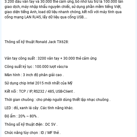
3.200 dấu vân tay và 30.000 thẻ cảm ứng, bố nhớ lưu trữ là 100.000 lần
giao dịch, máy nhập khẩu nguyên chiếc, sử dụng phần mềm tiếng Việt,
giao diện tiếng Anh, load dữ liệu nhanh chóng, kết nối với máy tính qua
cổng mạng LAN RJ45, lấy dữ liệu qua cổng USB....
Thông số kỹ thuật Ronald Jack TX628:
Vân tay công suất : 3200 vân tay + 30.000 thẻ cảm ứng
Công suất kỷ lục : 100.000 lượt vào/ra
Màn hình : 3 inch độ phân giải cao .
Sử dụng chip Intel 2015 mới nhất của Mỹ
Kết nối : TCP / IP, RS232 / 485, USB-Client .
Thời gian chuông : cho phép người dùng thiết lập nhạc chuông .
LED : đỏ, xanh lá cây .Các tính năng khác.
Độ ẩm : 20% ~ 80% .
Thông số kỹ thuật điện : DC 5V .
Chức năng tùy chọn : ID / MF thẻ .