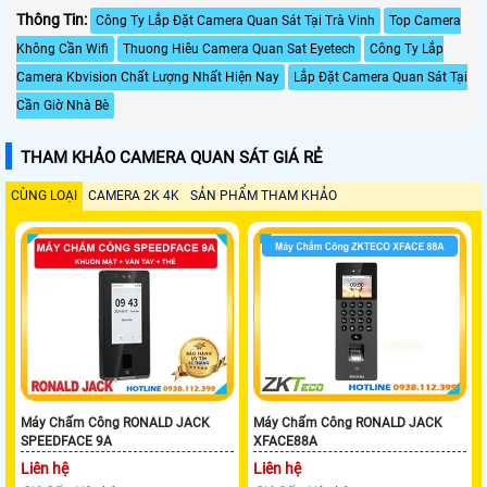
Thông Tin:
Công Ty Lắp Đặt Camera Quan Sát Tại Trà Vinh
Top Camera
Không Cần Wifi
Thuong Hiêu Camera Quan Sat Eyetech
Công Ty Lắp
Camera Kbvision Chất Lượng Nhất Hiện Nay
Lắp Đặt Camera Quan Sát Tại
Cần Giờ Nhà Bè
THAM KHẢO CAMERA QUAN SÁT GIÁ RẺ
CÙNG LOẠI
CAMERA 2K 4K
SẢN PHẨM THAM KHẢO
Máy Chấm Công RONALD JACK
Máy Chấm Công RONALD JACK
SPEEDFACE 9A
XFACE88A
Liên hệ
Liên hệ