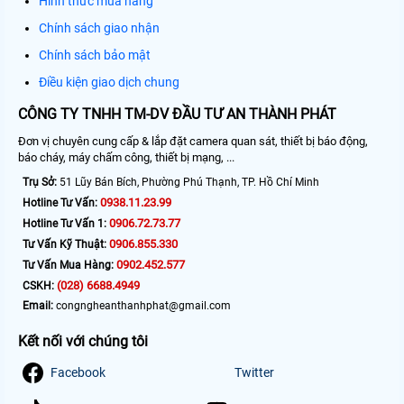
Hình thức mua hàng
Chính sách giao nhận
Chính sách bảo mật
Điều kiện giao dịch chung
CÔNG TY TNHH TM-DV ĐẦU TƯ AN THÀNH PHÁT
Đơn vị chuyên cung cấp & lắp đặt camera quan sát, thiết bị báo động,
báo cháy, máy chấm công, thiết bị mạng, ...
Trụ Sở:
51 Lũy Bán Bích, Phường Phú Thạnh, TP. Hồ Chí Minh
0938.11.23.99
Hotline Tư Vấn:
0906.72.73.77
Hotline Tư Vấn 1:
0906.855.330
Tư Vấn Kỹ Thuật:
0902.452.577
Tư Vấn Mua Hàng:
(028) 6688.4949
CSKH:
Email:
congngheanthanhphat@gmail.com
Kết nối với chúng tôi
Facebook
Twitter