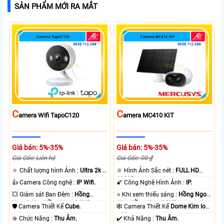
SẢN PHẨM MỚI RA MẮT
C
C
Amera Wifi TapoC120
Amera MC410 KIT
Giá bán: 5%-35%
Giá bán: 5%-35%
Giá Gốc: Liên hệ
Giá Gốc: 00 ₫
🔅 Chất lượng hình Ảnh :
Ultra 2k +
🔆 Hình Ảnh Sắc nét :
FULL HD
.
1080P .
👍 Camera Công nghệ :
IP Wifi.
🌠 Công Nghệ Hình Ảnh :
IP.
💥 Giám sát Ban Đêm :
Hồng
⭐ Khi xem thiếu sáng :
Hồng Ngoại
Ngoại 10m Hồng Ngoại SMD.
10m Hồng Ngoại SMD.
🛡 Camera Thiết Kế
Cube.
🕸️ Camera Thiết Kế
Dome Kim loại
+ Nhựa.
️☣️ Chức Năng :
Thu Âm.
️✔️ Khả Năng :
Thu Âm.