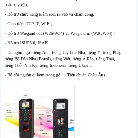
soát truy cập;
- Hỗ trợ chức năng kiểm soát ra vào và chấm công,
- Giao tiếp: TCP-IP, WIFI,
- Hỗ trợ Wiegand out (W26/W34) và Wiegand in (W26/W34).-
- Hỗ trợ ISUP5.0, ISAPI
- Đa ngôn ngữ: tiếng Anh, tiếng Tây Ban Nha, tiếng Ý, tiếng Pháp,
tiếng Bồ Đào Nha (Brazil), tiếng Việt, tiếng Ả Rập, tiếng Thái,
tiếng Thổ -Nhĩ Kỳ, tiếng Indonesia, tiếng Ukraina
- Bộ đổi nguồn đi kèm trong gói （Tiêu chuẩn Châu Âu）