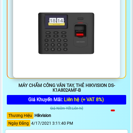
MÁY CHẤM CÔNG VÂN TAY, THẺ HIKVISION DS-
K1A802AMF-B
Giá Khuyến Mãi:
Liên hệ
(+ VAT 8%)
Giá Niêm Yết:Liên hệ
Thương Hiệu
Hikvision
Ngày Đăng
4/17/2021 3:11:40 PM