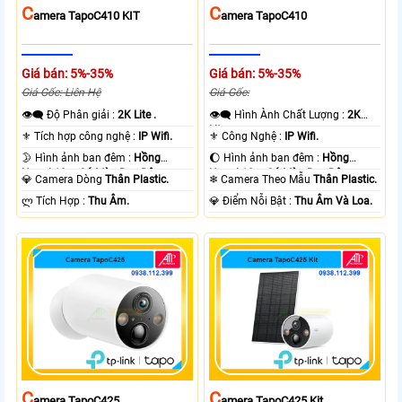
C
C
Amera TapoC410 KIT
Amera TapoC410
Giá bán: 5%-35%
Giá bán: 5%-35%
Giá Gốc: Liên Hệ
Giá Gốc:
👁️‍🗨 Độ Phân giải :
2K Lite .
👁️‍🗨 Hình Ành Chất Lượng :
2K
Lite .
⚜️ Tích hợp công nghệ :
IP Wifi.
⚜️ Công Nghệ :
IP Wifi.
🌛 Hình ảnh ban đêm :
Hồng
🌔 Hình ảnh ban đêm :
Hồng
Ngoại 10m Có Màu Ban Ðêm.
Ngoại 10m Có Màu Ban Ðêm.
💎 Camera Dòng
Thân Plastic.
❄ Camera Theo Mẫu
Thân Plastic.
️ლ Tích Hợp :
Thu Âm.
️💎 Điểm Nỗi Bật :
Thu Âm Và Loa.
C
C
Amera TapoC425
Amera TapoC425 Kit