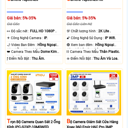
Giá bán: 5%-35%
Giá bán: 5%-35%
Giá Gốc:
Giá Gốc: Liên Hệ
️👀 Độ sắc nét :
FULL HD 1080P .
💯 Chất lượng hình :
2K Lite .
⚜️ Công Nghệ Camera :
IP.
🌠 Công Nghệ Sử Dụng :
IP Wifi.
🌙 Video Ban Đêm :
Hồng Ngoại
🔴 Xem ban đêm :
Hồng Ngoại
10m Hồng Ngoại SMD.
15m Có Màu Ban Ðêm.
👑 Camera Theo Mẫu
Dome Kim
⛓ Camera Theo Mẫu
Thân Plastic.
loại + Nhựa.
️ƒ Điểm Nỗi Bật :
Thu Âm.
️☣️ Điểm Nỗi Bật :
Thu Âm Và Loa.
T
B
Rọn Bộ Camera Quan Sát 2 Ống
Ộ Camera Giám Sát Cửa Hàng
Kính IPC-S2XP-10M0WED
Xoay 360 Ezviz H6C Pro 3MP