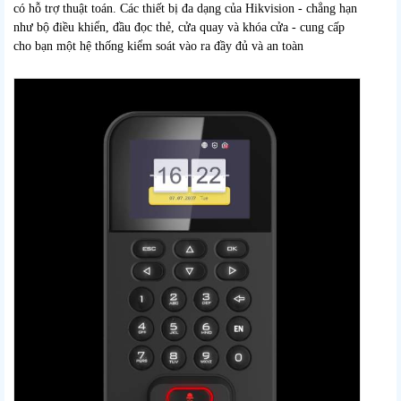
có hỗ trợ thuật toán. Các thiết bị đa dạng của Hikvision - chẳng hạn
như bộ điều khiển, đầu đọc thẻ, cửa quay và khóa cửa - cung cấp
cho bạn một hệ thống kiểm soát vào ra đầy đủ và an toàn