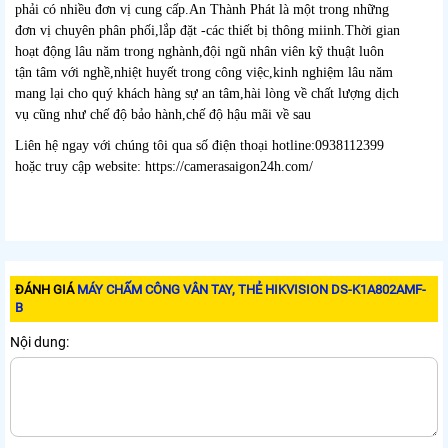
phải có nhiều đơn vị cung cấp.An Thành Phát là một trong những
đơn vị chuyên phân phối,lắp đặt -các thiết bị thông miinh.Thời gian
hoạt động lâu năm trong nghành,đội ngũ nhân viên kỹ thuật luôn
tận tâm với nghề,nhiệt huyết trong công việc,kinh nghiệm lâu năm
mang lại cho quý khách hàng sự an tâm,hài lòng về chất lượng dịch
vụ cũng như chế độ bảo hành,chế độ hậu mãi về sau
Liên hệ ngay với chúng tôi qua số điện thoại hotline:0938112399
hoặc truy cập website: https://camerasaigon24h.com/
ĐÁNH GIÁ
MÁY CHẤM CÔNG VÂN TAY, THẺ HIKVISION DS-K1A802AMF-
B
Nội dung: