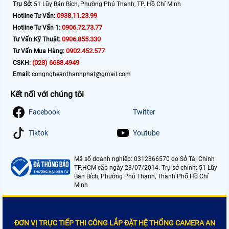
Trụ Sở:
51 Lũy Bán Bích, Phường Phú Thạnh, TP. Hồ Chí Minh
0938.11.23.99
Hotline Tư Vấn:
0906.72.73.77
Hotline Tư Vấn 1:
0906.855.330
Tư Vấn Kỹ Thuật:
0902.452.577
Tư Vấn Mua Hàng:
(028) 6688.4949
CSKH:
Email:
congngheanthanhphat@gmail.com
Kết nối với chúng tôi
Facebook
Twitter
Tiktok
Youtube
Mã số doanh nghiệp: 0312866570 do Sở Tài Chính
TP.HCM cấp ngày 23/07/2014. Trụ sở chính: 51 Lũy
Bán Bích, Phường Phú Thạnh, Thành Phố Hồ Chí
Minh
ĐƠN VỊ TRỰC TIẾP THI CÔNG LẮP ĐẶT HỆ THỐNG CAMERA AN