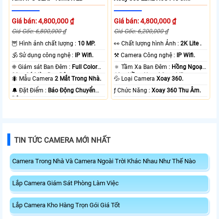
Giá bán: 4,800,000 ₫
Giá bán: 4,800,000 ₫
Giá Gốc: 6,800,000 ₫
Giá Gốc: 6,200,000 ₫
🦉 Hình ảnh chất lượng :
10 MP.
️👀 Chất lượng hình Ảnh :
2K Lite .
🕉️ Sử dụng công nghệ :
IP Wifi.
⚒ Camera Công nghệ :
IP Wifi.
❈ Giám sát Ban Đêm :
Full Color
🔅 Tầm Xa Ban Đêm :
Hồng Ngoại
20m Có Màu Ban Ðêm.
10m Hồng Ngoại Smart IR.
🐜 Mẫu Camera
2 Mắt Trong Nhà.
💦 Loại Camera
Xoay 360.
️🔔 Đặt Điểm :
Báo Động Chuyển
️ƒ Chức Năng :
Xoay 360 Thu Âm.
Động.
TIN TỨC CAMERA MỚI NHẤT
Camera Trong Nhà Và Camera Ngoài Trời Khác Nhau Như Thế Nào
Lắp Camera Giám Sát Phòng Làm Việc
Lắp Camera Kho Hàng Trọn Gói Giá Tốt