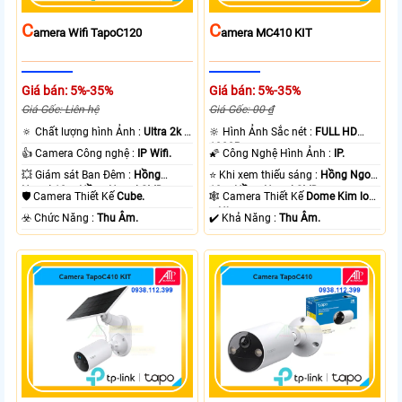
C
C
Amera Wifi TapoC120
Amera MC410 KIT
Giá bán: 5%-35%
Giá bán: 5%-35%
Giá Gốc: Liên hệ
Giá Gốc: 00 ₫
🔅 Chất lượng hình Ảnh :
Ultra 2k +
🔆 Hình Ảnh Sắc nét :
FULL HD
.
1080P .
👍 Camera Công nghệ :
IP Wifi.
🌠 Công Nghệ Hình Ảnh :
IP.
💥 Giám sát Ban Đêm :
Hồng
⭐ Khi xem thiếu sáng :
Hồng Ngoại
Ngoại 10m Hồng Ngoại SMD.
10m Hồng Ngoại SMD.
🛡 Camera Thiết Kế
Cube.
🕸️ Camera Thiết Kế
Dome Kim loại
+ Nhựa.
️☣️ Chức Năng :
Thu Âm.
️✔️ Khả Năng :
Thu Âm.