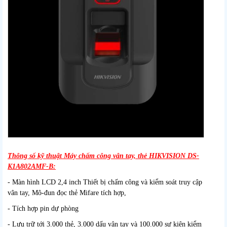
Thông số kỹ thuật Máy chấm công vân tay, thẻ HIKVISION DS-
K1A802AMF-B:
- Màn hình LCD 2,4 inch Thiết bị chấm công và kiểm soát truy cập
vân tay, Mô-đun đọc thẻ Mifare tích hợp,
- Tích hợp pin dự phòng
- Lưu trữ tới 3.000 thẻ, 3.000 dấu vân tay và 100.000 sự kiện kiểm