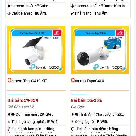
Ngoại 10m Hồng Ngoại SMD.
10m Hồng Ngoại SMD.
🛡 Camera Thiết Kế
Cube.
🕸️ Camera Thiết Kế
Dome Kim loại
+ Nhựa.
️☣️ Chức Năng :
Thu Âm.
️✔️ Khả Năng :
Thu Âm.
C
C
Amera TapoC410 KIT
Amera TapoC410
Giá bán: 5%-35%
Giá bán: 5%-35%
Giá Gốc: Liên Hệ
Giá Gốc:
👁️‍🗨 Độ Phân giải :
2K Lite .
👁️‍🗨 Hình Ành Chất Lượng :
2K
Lite .
⚜️ Tích hợp công nghệ :
IP Wifi.
⚜️ Công Nghệ :
IP Wifi.
🌛 Hình ảnh ban đêm :
Hồng
🌔 Hình ảnh ban đêm :
Hồng
Ngoại 10m Có Màu Ban Ðêm.
Ngoại 10m Có Màu Ban Ðêm.