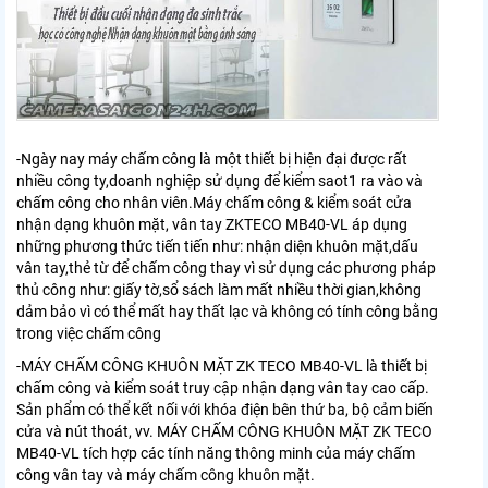
-Ngày nay máy chấm công là một thiết bị hiện đại được rất
nhiều công ty,doanh nghiệp sử dụng để kiểm saot1 ra vào và
chấm công cho nhân viên.Máy chấm công & kiểm soát cửa
nhận dạng khuôn mặt, vân tay ZKTECO MB40-VL áp dụng
những phương thức tiến tiến như: nhận diện khuôn mặt,dấu
vân tay,thẻ từ để chấm công thay vì sử dụng các phương pháp
thủ công như: giấy tờ,sổ sách làm mất nhiều thời gian,không
dảm bảo vì có thể mất hay thất lạc và không có tính công bằng
trong việc chấm công
-MÁY CHẤM CÔNG KHUÔN MẶT ZK TECO MB40-VL là thiết bị
chấm công và kiểm soát truy cập nhận dạng vân tay cao cấp.
Sản phẩm có thể kết nối với khóa điện bên thứ ba, bộ cảm biến
cửa và nút thoát, vv.
MÁY CHẤM CÔNG KHUÔN MẶT ZK TECO
MB40-VL
tích hợp các tính năng thông minh của máy chấm
công vân tay và máy chấm công khuôn mặt.