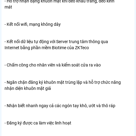
- Hỗ trợ nhận dạng khuôn mặt khi đeo khẩu trang, đeo kính
mát
- Kết nối wifi, mạng không dây
- Kết nối dữ liệu tự động với Server trung tâm thông qua
Internet bằng phần mềm Biotime của ZKTeco
- Chấm công cho nhân viên và kiểm soát cửa ra vào
- Ngăn chặn đăng ký khuôn mặt trùng lặp và hỗ trợ chức năng
nhận diện khuôn mặt giả
- Nhận biết nhanh ngay cả các ngón tay khô, ướt và thô ráp
- Đăng ký được ca làm việc linh hoạt