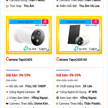
💎 Camera Dòng
Thân Plastic.
❄ Camera Theo Mẫu
Thân Plastic.
️ლ Tích Hợp :
Thu Âm.
️💎 Điểm Nỗi Bật :
Thu Âm Và Loa.
C
C
Amera TapoC425
Amera TapoC425 Kit
Giá bán: 5%-35%
Giá bán: 5%-35%
Giá Gốc:
Giá Gốc: Liên Hệ
️👀 Độ sắc nét :
FULL HD 1080P .
💯 Chất lượng hình :
2K Lite .
⚜️ Công Nghệ Camera :
IP.
🌠 Công Nghệ Sử Dụng :
IP Wifi.
🌙 Video Ban Đêm :
Hồng Ngoại
🔴 Xem ban đêm :
Hồng Ngoại
10m Hồng Ngoại SMD.
15m Có Màu Ban Ðêm.
👑 Camera Theo Mẫu
Dome Kim
⛓ Camera Theo Mẫu
Thân Plastic.
loại + Nhựa.