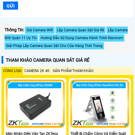
Thông Tin:
Giá Camera Wifi
Lắp Camera Quan Sát Giá Rẻ
Lắp Camera
Wifi Quận 11 Uy Tín
Hướng Dẫn Sử Dụng Camera Hành Trình Navicom
Giải Pháp Lắp Camera Quan Sát Cho Cửa Hàng Thời Trang
THAM KHẢO CAMERA QUAN SÁT GIÁ RẺ
CÙNG LOẠI
CAMERA 2K 4K
SẢN PHẨM THAM KHẢO
Máy Nhận Diện Vân Tay ZKTeco
Thiết Bị Chấm Công Và Kiểm Soát