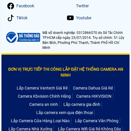
Facebook
Twitter
Tiktok
Youtube
Mã số doanh nghiệp: 0312866570 do Sở Tài Chính
TP.HCM cấp ngày 23/07/2014. Trụ sở chính: 51 Lũy
Bán Bích, Phường Phú Thạnh, Thành Phố Hồ Chí
Minh
ĐƠN VỊ TRỰC TIẾP THI CÔNG LẮP ĐẶT HỆ THỐNG CAMERA AN
NINH
Lắp Camera Vantech Giá Rẻ
Camera Dahua Giá Rẻ
Camera Kbvision Chính Hãng
Camera HIKVISION
Camera an ninh
Lắp camera gia đình
Lắp camera xem qua điện thoại
Lắp Camera Cửa Hàng Loại Nào
Lắp Camera Văn Phòng
Lắp Camera Nhà Xưởng
Lắp Camera Wifi Giá Rẻ Không Dây