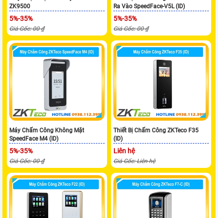
ZK9500
Ra Vào SpeedFace-V5L (ID)
5%-35%
5%-35%
Giá Gốc: 00 ₫
Giá Gốc: 00 ₫
Máy Chấm Công Không Mặt
Thiết Bị Chấm Công ZKTeco F35
SpeedFace M4 (ID)
(ID)
5%-35%
Liên hệ
Giá Gốc: 00 ₫
Giá Gốc: Liên hệ