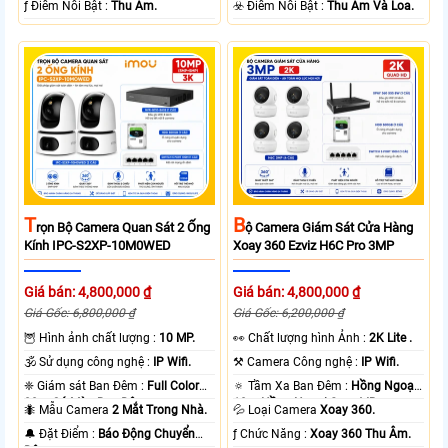
️ƒ Điểm Nỗi Bật :
Thu Âm.
️☣️ Điểm Nỗi Bật :
Thu Âm Và Loa.
T
B
Rọn Bộ Camera Quan Sát 2 Ống
Ộ Camera Giám Sát Cửa Hàng
Kính IPC-S2XP-10M0WED
Xoay 360 Ezviz H6C Pro 3MP
Giá bán: 4,800,000 ₫
Giá bán: 4,800,000 ₫
Giá Gốc: 6,800,000 ₫
Giá Gốc: 6,200,000 ₫
🦉 Hình ảnh chất lượng :
10 MP.
️👀 Chất lượng hình Ảnh :
2K Lite .
🕉️ Sử dụng công nghệ :
IP Wifi.
⚒ Camera Công nghệ :
IP Wifi.
❈ Giám sát Ban Đêm :
Full Color
🔅 Tầm Xa Ban Đêm :
Hồng Ngoại
20m Có Màu Ban Ðêm.
10m Hồng Ngoại Smart IR.
🐜 Mẫu Camera
2 Mắt Trong Nhà.
💦 Loại Camera
Xoay 360.
️🔔 Đặt Điểm :
Báo Động Chuyển
️ƒ Chức Năng :
Xoay 360 Thu Âm.