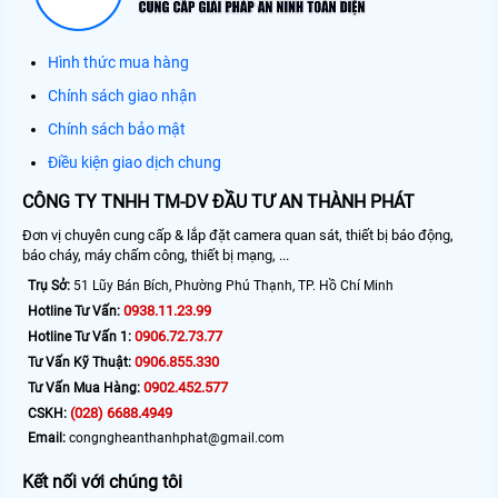
Hình thức mua hàng
Chính sách giao nhận
Chính sách bảo mật
Điều kiện giao dịch chung
CÔNG TY TNHH TM-DV ĐẦU TƯ AN THÀNH PHÁT
Đơn vị chuyên cung cấp & lắp đặt camera quan sát, thiết bị báo động,
báo cháy, máy chấm công, thiết bị mạng, ...
Trụ Sở:
51 Lũy Bán Bích, Phường Phú Thạnh, TP. Hồ Chí Minh
0938.11.23.99
Hotline Tư Vấn:
0906.72.73.77
Hotline Tư Vấn 1:
0906.855.330
Tư Vấn Kỹ Thuật:
0902.452.577
Tư Vấn Mua Hàng:
(028) 6688.4949
CSKH:
Email:
congngheanthanhphat@gmail.com
Kết nối với chúng tôi