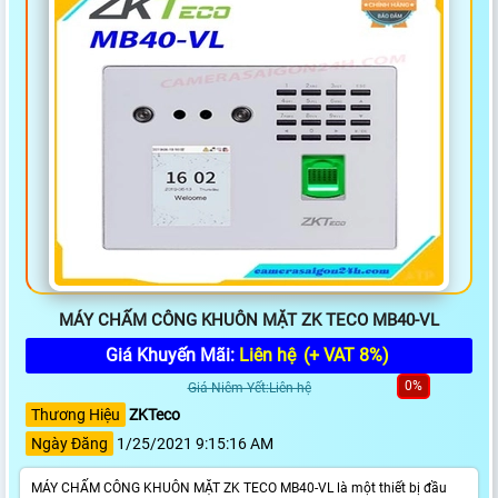
MÁY CHẤM CÔNG KHUÔN MẶT ZK TECO MB40-VL
Giá Khuyến Mãi:
Liên hệ
(+ VAT 8%)
0%
Giá Niêm Yết:Liên hệ
Thương Hiệu
ZKTeco
Ngày Đăng
1/25/2021 9:15:16 AM
MÁY CHẤM CÔNG KHUÔN MẶT ZK TECO MB40-VL là một thiết bị đầu