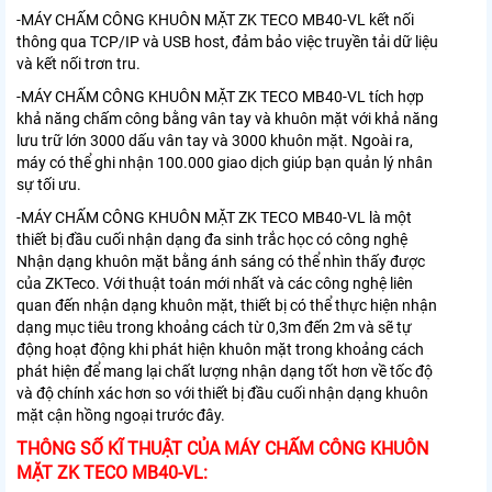
-
MÁY CHẤM CÔNG KHUÔN MẶT ZK TECO MB40-VL
kết nối
thông qua TCP/IP và USB host, đảm bảo việc truyền tải dữ liệu
và kết nối trơn tru.
-
MÁY CHẤM CÔNG KHUÔN MẶT ZK TECO MB40-VL
tích hợp
khả năng chấm công bằng vân tay và khuôn mặt với khả năng
lưu trữ lớn 3000 dấu vân tay và 3000 khuôn mặt. Ngoài ra,
máy có thể ghi nhận 100.000 giao dịch giúp bạn quản lý nhân
sự tối ưu.
-
MÁY CHẤM CÔNG KHUÔN MẶT ZK TECO MB40-VL
là một
thiết bị đầu cuối nhận dạng đa sinh trắc học có công nghệ
Nhận dạng khuôn mặt bằng ánh sáng có thể nhìn thấy được
của ZKTeco. Với thuật toán mới nhất và các công nghệ liên
quan đến nhận dạng khuôn mặt, thiết bị có thể thực hiện nhận
dạng mục tiêu trong khoảng cách từ 0,3m đến 2m và sẽ tự
động hoạt động khi phát hiện khuôn mặt trong khoảng cách
phát hiện để mang lại chất lượng nhận dạng tốt hơn về tốc độ
và độ chính xác hơn so với thiết bị đầu cuối nhận dạng khuôn
mặt cận hồng ngoại trước đây.
THÔNG SỐ KĨ THUẬT CỦA MÁY CHẤM CÔNG KHUÔN
MẶT ZK TECO MB40-VL: