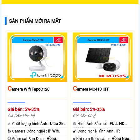
SẢN PHẨM MỚI RA MẮT
C
C
Amera Wifi TapoC120
Amera MC410 KIT
Giá bán: 5%-35%
Giá bán: 5%-35%
Giá Gốc: Liên hệ
Giá Gốc: 00 ₫
🔅 Chất lượng hình Ảnh :
Ultra 2k +
🔆 Hình Ảnh Sắc nét :
FULL HD
.
1080P .
👍 Camera Công nghệ :
IP Wifi.
🌠 Công Nghệ Hình Ảnh :
IP.
💥 Giám sát Ban Đêm :
Hồng
⭐ Khi xem thiếu sáng :
Hồng Ngoại