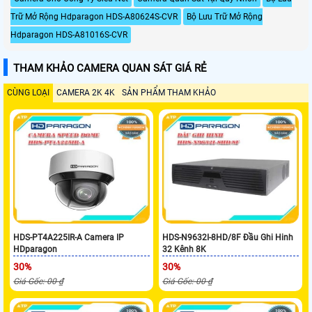
Trữ Mở Rộng Hdparagon HDS-A80624S-CVR
Bộ Lưu Trữ Mở Rộng
Hdparagon HDS-A81016S-CVR
THAM KHẢO CAMERA QUAN SÁT GIÁ RẺ
CÙNG LOẠI
CAMERA 2K 4K
SẢN PHẨM THAM KHẢO
HDS-PT4A225IR-A Camera IP
HDS-N9632I-8HD/8F Đầu Ghi Hinh
HDparagon
32 Kênh 8K
30%
30%
Giá Gốc: 00 ₫
Giá Gốc: 00 ₫