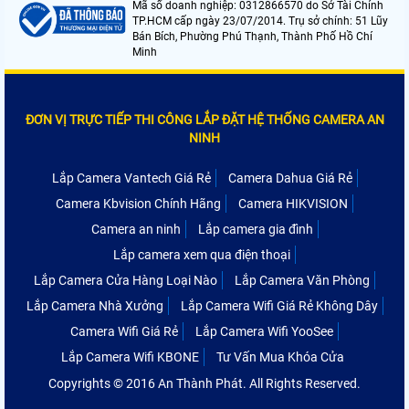
Mã số doanh nghiệp: 0312866570 do Sở Tài Chính
TP.HCM cấp ngày 23/07/2014. Trụ sở chính: 51 Lũy
Bán Bích, Phường Phú Thạnh, Thành Phố Hồ Chí
Minh
ĐƠN VỊ TRỰC TIẾP THI CÔNG LẮP ĐẶT HỆ THỐNG CAMERA AN
NINH
Lắp Camera Vantech Giá Rẻ
Camera Dahua Giá Rẻ
Camera Kbvision Chính Hãng
Camera HIKVISION
Camera an ninh
Lắp camera gia đình
Lắp camera xem qua điện thoại
Lắp Camera Cửa Hàng Loại Nào
Lắp Camera Văn Phòng
Lắp Camera Nhà Xưởng
Lắp Camera Wifi Giá Rẻ Không Dây
Camera Wifi Giá Rẻ
Lắp Camera Wifi YooSee
Lắp Camera Wifi KBONE
Tư Vấn Mua Khóa Cửa
Copyrights © 2016 An Thành Phát. All Rights Reserved.