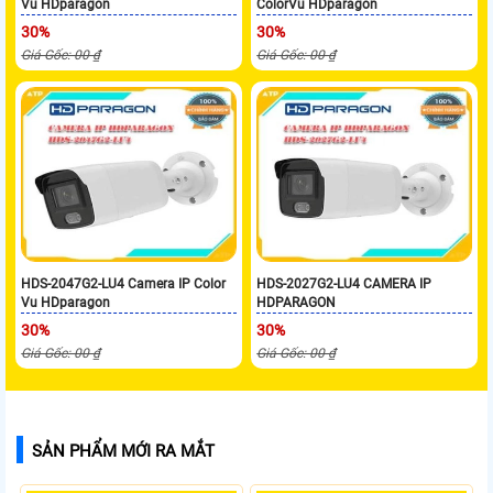
Vu HDparagon
ColorVu HDparagon
30%
30%
Giá Gốc: 00 ₫
Giá Gốc: 00 ₫
HDS-2047G2-LU4 Camera IP Color
HDS-2027G2-LU4 CAMERA IP
Vu HDparagon
HDPARAGON
30%
30%
Giá Gốc: 00 ₫
Giá Gốc: 00 ₫
SẢN PHẨM MỚI RA MẮT