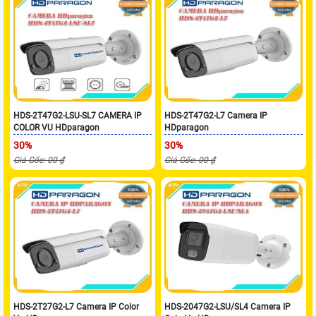
HDS-2T47G2-LSU-SL7 CAMERA IP
HDS-2T47G2-L7 Camera IP
COLOR VU HDparagon
HDparagon
30%
30%
Giá Gốc: 00 ₫
Giá Gốc: 00 ₫
HDS-2T27G2-L7 Camera IP Color
HDS-2047G2-LSU/SL4 Camera IP