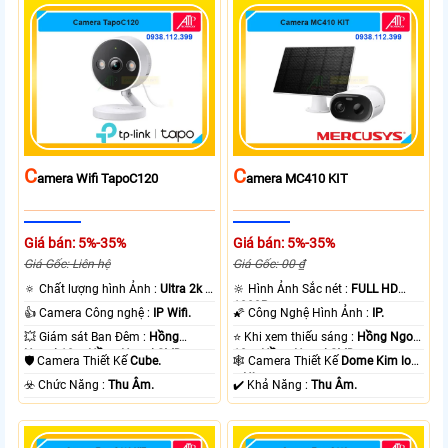
C
C
Amera Wifi TapoC120
Amera MC410 KIT
Giá bán: 5%-35%
Giá bán: 5%-35%
Giá Gốc: Liên hệ
Giá Gốc: 00 ₫
🔅 Chất lượng hình Ảnh :
Ultra 2k +
🔆 Hình Ảnh Sắc nét :
FULL HD
.
1080P .
👍 Camera Công nghệ :
IP Wifi.
🌠 Công Nghệ Hình Ảnh :
IP.
💥 Giám sát Ban Đêm :
Hồng
⭐ Khi xem thiếu sáng :
Hồng Ngoại
Ngoại 10m Hồng Ngoại SMD.
10m Hồng Ngoại SMD.
🛡 Camera Thiết Kế
Cube.
🕸️ Camera Thiết Kế
Dome Kim loại
+ Nhựa.
️☣️ Chức Năng :
Thu Âm.
️✔️ Khả Năng :
Thu Âm.