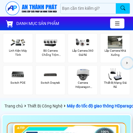
DANH MỤC SẢN PHẨM
Linh Kiện Máy
Bô Camera
Lắp Camera 360
Lắp Camera Nhà
Tính
Chống Trộm
Giá Rẻ
Xưởng
Hikvision
Switch POE
Switch Draytek
Camera
Thiết Bị Mạng Giá
Hdparagon
Rẻ
Starlight
›
›
Trang chủ
Thiết Bị Công Nghệ
Máy đo tốc độ giao thông HDparag