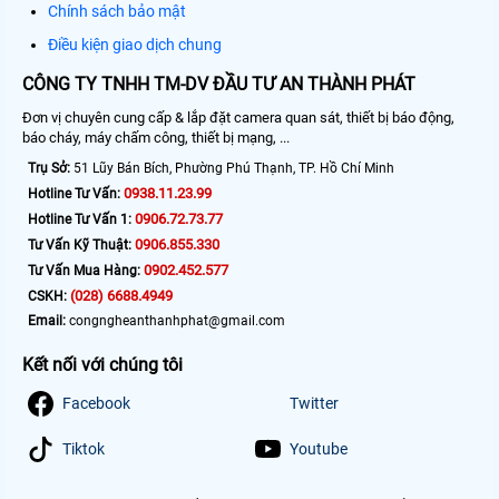
Chính sách bảo mật
Điều kiện giao dịch chung
CÔNG TY TNHH TM-DV ĐẦU TƯ AN THÀNH PHÁT
Đơn vị chuyên cung cấp & lắp đặt camera quan sát, thiết bị báo động,
báo cháy, máy chấm công, thiết bị mạng, ...
Trụ Sở:
51 Lũy Bán Bích, Phường Phú Thạnh, TP. Hồ Chí Minh
0938.11.23.99
Hotline Tư Vấn:
0906.72.73.77
Hotline Tư Vấn 1:
0906.855.330
Tư Vấn Kỹ Thuật:
0902.452.577
Tư Vấn Mua Hàng:
(028) 6688.4949
CSKH:
Email:
congngheanthanhphat@gmail.com
Kết nối với chúng tôi
Facebook
Twitter
Tiktok
Youtube