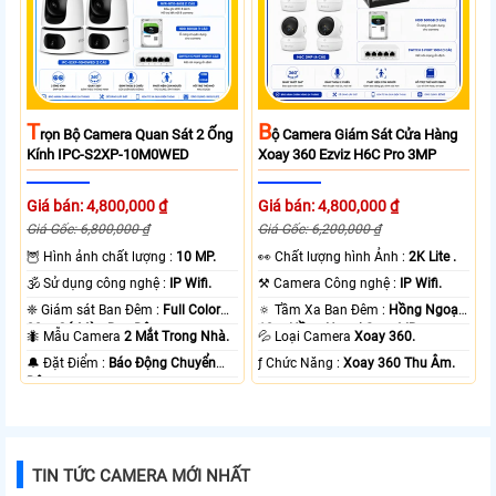
T
B
Rọn Bộ Camera Quan Sát 2 Ống
Ộ Camera Giám Sát Cửa Hàng
Kính IPC-S2XP-10M0WED
Xoay 360 Ezviz H6C Pro 3MP
Giá bán: 4,800,000 ₫
Giá bán: 4,800,000 ₫
Giá Gốc: 6,800,000 ₫
Giá Gốc: 6,200,000 ₫
🦉 Hình ảnh chất lượng :
10 MP.
️👀 Chất lượng hình Ảnh :
2K Lite .
🕉️ Sử dụng công nghệ :
IP Wifi.
⚒ Camera Công nghệ :
IP Wifi.
❈ Giám sát Ban Đêm :
Full Color
🔅 Tầm Xa Ban Đêm :
Hồng Ngoại
20m Có Màu Ban Ðêm.
10m Hồng Ngoại Smart IR.
🐜 Mẫu Camera
2 Mắt Trong Nhà.
💦 Loại Camera
Xoay 360.
️🔔 Đặt Điểm :
Báo Động Chuyển
️ƒ Chức Năng :
Xoay 360 Thu Âm.
Động.
TIN TỨC CAMERA MỚI NHẤT