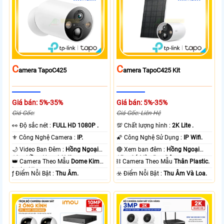
C
C
Amera TapoC425
Amera TapoC425 Kit
Giá bán: 5%-35%
Giá bán: 5%-35%
Giá Gốc:
Giá Gốc: Liên Hệ
️👀 Độ sắc nét :
FULL HD 1080P .
💯 Chất lượng hình :
2K Lite .
⚜️ Công Nghệ Camera :
IP.
🌠 Công Nghệ Sử Dụng :
IP Wifi.
🌙 Video Ban Đêm :
Hồng Ngoại
🔴 Xem ban đêm :
Hồng Ngoại
10m Hồng Ngoại SMD.
15m Có Màu Ban Ðêm.
👑 Camera Theo Mẫu
Dome Kim
⛓ Camera Theo Mẫu
Thân Plastic.
loại + Nhựa.
️ƒ Điểm Nỗi Bật :
Thu Âm.
️☣️ Điểm Nỗi Bật :
Thu Âm Và Loa.