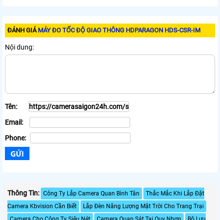
ĐÁNH GIÁ
MÁY ĐO TỐC ĐỘ GIAO THÔNG HDPARAGON HDS-CSR-IM
Nội dung:
Tên:
Email:
Phone:
Thông Tin:
Công Ty Lắp Camera Quan Bình Tân
Thắc Mắc Khi Lắp Đặt
Camera Kbvision Cần Biết
Lắp Đèn Năng Lượng Mặt Trời Cho Trang Trại
Camera Cho Công Ty Siêu Nét
Camera Quan Sát Tại Quy Nhơn
Bộ Lưu