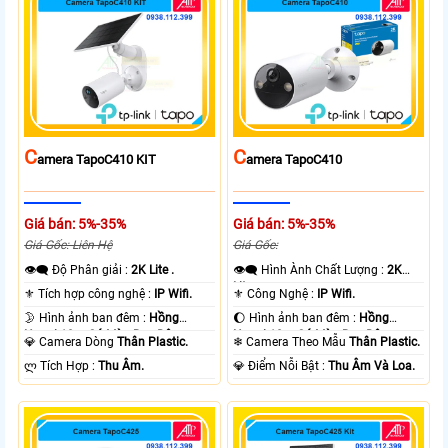
C
C
Amera TapoC410 KIT
Amera TapoC410
Giá bán: 5%-35%
Giá bán: 5%-35%
Giá Gốc: Liên Hệ
Giá Gốc:
👁️‍🗨 Độ Phân giải :
2K Lite .
👁️‍🗨 Hình Ành Chất Lượng :
2K
Lite .
⚜️ Tích hợp công nghệ :
IP Wifi.
⚜️ Công Nghệ :
IP Wifi.
🌛 Hình ảnh ban đêm :
Hồng
🌔 Hình ảnh ban đêm :
Hồng
Ngoại 10m Có Màu Ban Ðêm.
Ngoại 10m Có Màu Ban Ðêm.
💎 Camera Dòng
Thân Plastic.
❄ Camera Theo Mẫu
Thân Plastic.
️ლ Tích Hợp :
Thu Âm.
️💎 Điểm Nỗi Bật :
Thu Âm Và Loa.