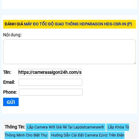
ĐÁNH GIÁ
MÁY ĐO TỐC ĐỘ GIAO THÔNG HDPARAGON HDS-CSR-IN (P)
Nội dung:
Tên:
Email:
Phone:
Thông Tin:
Lắp Camera Wifi Giá Rẻ Tại Lapdatcamerawifi
Lắp Khóa Từ
Thông Minh Cho Biệt Thự
Hướng Dẫn Cài Đặt Camera Ezviz Trên Điện