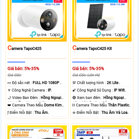
C
C
Amera TapoC425
Amera TapoC425 Kit
Giá bán: 5%-35%
Giá bán: 5%-35%
Giá Gốc:
Giá Gốc: Liên Hệ
️👀 Độ sắc nét :
FULL HD 1080P .
💯 Chất lượng hình :
2K Lite .
⚜️ Công Nghệ Camera :
IP.
🌠 Công Nghệ Sử Dụng :
IP Wifi.
🌙 Video Ban Đêm :
Hồng Ngoại
🔴 Xem ban đêm :
Hồng Ngoại
10m Hồng Ngoại SMD.
15m Có Màu Ban Ðêm.
👑 Camera Theo Mẫu
Dome Kim
⛓ Camera Theo Mẫu
Thân Plastic.
loại + Nhựa.
️ƒ Điểm Nỗi Bật :
Thu Âm.
️☣️ Điểm Nỗi Bật :
Thu Âm Và Loa.