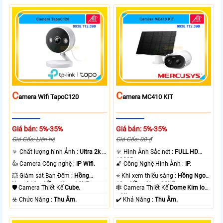
C
C
Amera Wifi TapoC120
Amera MC410 KIT
Giá bán: 5%-35%
Giá bán: 5%-35%
Giá Gốc: Liên hệ
Giá Gốc: 00 ₫
🔅 Chất lượng hình Ảnh :
Ultra 2k +
🔆 Hình Ảnh Sắc nét :
FULL HD
.
1080P .
👍 Camera Công nghệ :
IP Wifi.
🌠 Công Nghệ Hình Ảnh :
IP.
💥 Giám sát Ban Đêm :
Hồng
⭐ Khi xem thiếu sáng :
Hồng Ngoại
Ngoại 10m Hồng Ngoại SMD.
10m Hồng Ngoại SMD.
🛡 Camera Thiết Kế
Cube.
🕸️ Camera Thiết Kế
Dome Kim loại
+ Nhựa.
️☣️ Chức Năng :
Thu Âm.
️✔️ Khả Năng :
Thu Âm.