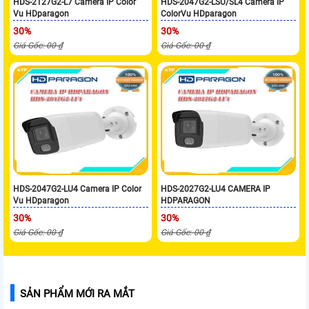
HDS-2T27G2-L7 Camera IP Color
HDS-2047G2-LSU/SL4 Camera IP
Vu HDparagon
ColorVu HDparagon
30%
30%
Giá Gốc: 00 ₫
Giá Gốc: 00 ₫
HDS-2047G2-LU4 Camera IP Color
HDS-2027G2-LU4 CAMERA IP
Vu HDparagon
HDPARAGON
30%
30%
Giá Gốc: 00 ₫
Giá Gốc: 00 ₫
SẢN PHẨM MỚI RA MẮT