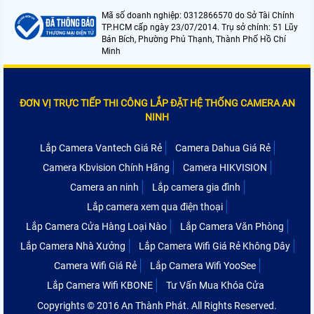
Mã số doanh nghiệp: 0312866570 do Sở Tài Chính
TP.HCM cấp ngày 23/07/2014. Trụ sở chính: 51 Lũy
Bán Bích, Phường Phú Thạnh, Thành Phố Hồ Chí
Minh
ĐƠN VỊ TRỰC TIẾP THI CÔNG LẮP ĐẶT HỆ THỐNG CAMERA AN
NINH
Lắp Camera Vantech Giá Rẻ
Camera Dahua Giá Rẻ
Camera Kbvision Chính Hãng
Camera HIKVISION
Camera an ninh
Lắp camera gia đình
Lắp camera xem qua điện thoại
Lắp Camera Cửa Hàng Loại Nào
Lắp Camera Văn Phòng
Lắp Camera Nhà Xưởng
Lắp Camera Wifi Giá Rẻ Không Dây
Camera Wifi Giá Rẻ
Lắp Camera Wifi YooSee
Lắp Camera Wifi KBONE
Tư Vấn Mua Khóa Cửa
Copyrights © 2016 An Thành Phát. All Rights Reserved.