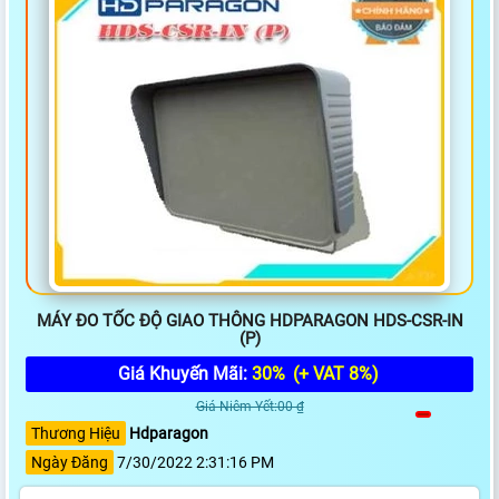
MÁY ĐO TỐC ĐỘ GIAO THÔNG HDPARAGON HDS-CSR-IN
(P)
Giá Khuyến Mãi:
30%
(+ VAT 8%)
Giá Niêm Yết:00 ₫
Thương Hiệu
Hdparagon
Ngày Đăng
7/30/2022 2:31:16 PM