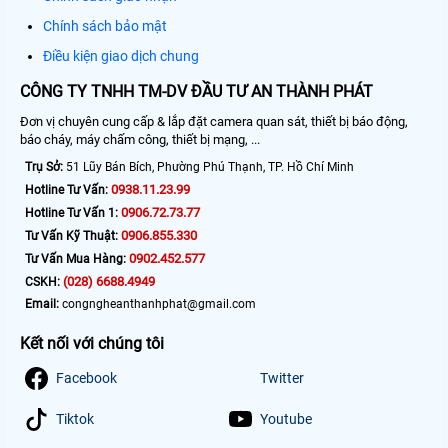
Chính sách bảo mật
Điều kiện giao dịch chung
CÔNG TY TNHH TM-DV ĐẦU TƯ AN THÀNH PHÁT
Đơn vị chuyên cung cấp & lắp đặt camera quan sát, thiết bị báo động,
báo cháy, máy chấm công, thiết bị mạng, ...
Trụ Sở:
51 Lũy Bán Bích, Phường Phú Thạnh, TP. Hồ Chí Minh
0938.11.23.99
Hotline Tư Vấn:
0906.72.73.77
Hotline Tư Vấn 1:
0906.855.330
Tư Vấn Kỹ Thuật:
0902.452.577
Tư Vấn Mua Hàng:
(028) 6688.4949
CSKH:
Email:
congngheanthanhphat@gmail.com
Kết nối với chúng tôi
Facebook
Twitter
Tiktok
Youtube