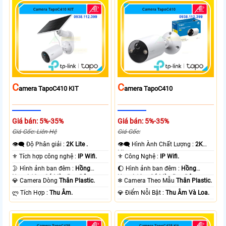
C
C
Amera TapoC410 KIT
Amera TapoC410
Giá bán: 5%-35%
Giá bán: 5%-35%
Giá Gốc: Liên Hệ
Giá Gốc:
👁️‍🗨 Độ Phân giải :
2K Lite .
👁️‍🗨 Hình Ành Chất Lượng :
2K
Lite .
⚜️ Tích hợp công nghệ :
IP Wifi.
⚜️ Công Nghệ :
IP Wifi.
🌛 Hình ảnh ban đêm :
Hồng
🌔 Hình ảnh ban đêm :
Hồng
Ngoại 10m Có Màu Ban Ðêm.
Ngoại 10m Có Màu Ban Ðêm.
💎 Camera Dòng
Thân Plastic.
❄ Camera Theo Mẫu
Thân Plastic.
️ლ Tích Hợp :
Thu Âm.
️💎 Điểm Nỗi Bật :
Thu Âm Và Loa.