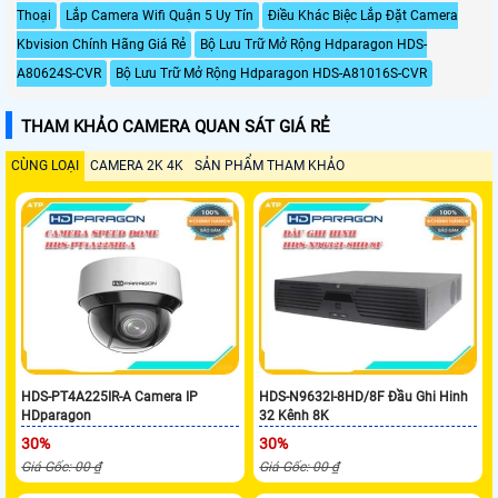
Thoại
Lắp Camera Wifi Quận 5 Uy Tín
Điều Khác Biệc Lắp Đặt Camera
Kbvision Chính Hãng Giá Rẻ
Bộ Lưu Trữ Mở Rộng Hdparagon HDS-
A80624S-CVR
Bộ Lưu Trữ Mở Rộng Hdparagon HDS-A81016S-CVR
THAM KHẢO CAMERA QUAN SÁT GIÁ RẺ
CÙNG LOẠI
CAMERA 2K 4K
SẢN PHẨM THAM KHẢO
HDS-PT4A225IR-A Camera IP
HDS-N9632I-8HD/8F Đầu Ghi Hinh
HDparagon
32 Kênh 8K
30%
30%
Giá Gốc: 00 ₫
Giá Gốc: 00 ₫