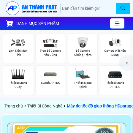
DANH MỤC SẢN PHẨM
Linh Kiện Máy
Trọn Bộ Camera
Bộ Camera
Camera Wifi Nên
Tính
Nên Dùng
Chống Trộm
Dùng
Kbvision
Thiết Bị Mạng
Switch APTEK
Thiết Bị Mạng
Thiết Bị Mạng
Cudy
Tplink
APTEK
›
›
Trang chủ
Thiết Bị Công Nghệ
Máy đo tốc độ giao thông HDparag