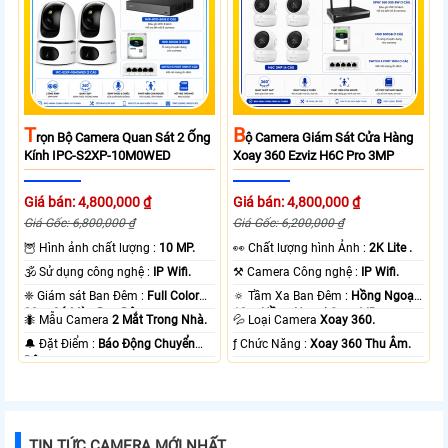
T
B
Rọn Bộ Camera Quan Sát 2 Ống
Ộ Camera Giám Sát Cửa Hàng
Kính IPC-S2XP-10M0WED
Xoay 360 Ezviz H6C Pro 3MP
Giá bán: 4,800,000 ₫
Giá bán: 4,800,000 ₫
Giá Gốc: 6,800,000 ₫
Giá Gốc: 6,200,000 ₫
🦉 Hình ảnh chất lượng :
10 MP.
️👀 Chất lượng hình Ảnh :
2K Lite .
🕉️ Sử dụng công nghệ :
IP Wifi.
⚒ Camera Công nghệ :
IP Wifi.
❈ Giám sát Ban Đêm :
Full Color
🔅 Tầm Xa Ban Đêm :
Hồng Ngoại
20m Có Màu Ban Ðêm.
10m Hồng Ngoại Smart IR.
🐜 Mẫu Camera
2 Mắt Trong Nhà.
💦 Loại Camera
Xoay 360.
️🔔 Đặt Điểm :
Báo Động Chuyển
️ƒ Chức Năng :
Xoay 360 Thu Âm.
Động.
TIN TỨC CAMERA MỚI NHẤT