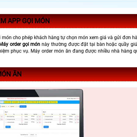
M APP GỌI MÓN
i m
ón cho phép khách hàng t
ự chọn m
ón xem giá và g
ửi
đơn h
à
Máy order gọi món
n
ày th
ư
ờng
đư
ợc
đ
ặt tại b
àn ho
ặc quầy gi
ú
hiệm phục vụ. M
áy order món
ăn đang đư
ợc nhiều nh
à hàng q
MÓN ĂN