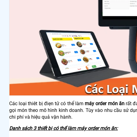
C
ác loại thiêt bị điẹn tử
c
ó th
ể l
àm
máy order món
ăn
r
ất
đ
gọi m
ón theo mô hình kinh doanh. Tùy vào nhu c
ầu sử dụn
chi ph
í và hi
ệu quả vận h
ành.
Danh sách 3 thi
ết bị c
ó th
ể l
àm máy order món
ăn: