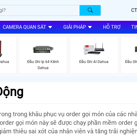
CT
CAMERA QUAN SÁT
GIẢI PHÁP
HỖ TRỢ
TI
Dahua
Đầu Ghi Ip 64 Kênh
Đầu Ghi AI Dahua
Đầu Gh
Dahua
Động
ong trong khâu phục vụ order gọi món của các nhà
 order gọi món này sẽ được chạy phần mềm order 
m thiêu sai xót của nhân viên và tăng trãi nghiệ