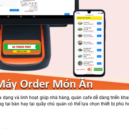
a d
ạng v
à linh ho
ạt gi
úp nhà hàng, quán cafe d
ễ d
àng tri
ển kha
g tại b
àn hay t
ại quầy chủ qu
án có th
ể lựa chọn thiết bị ph
ù h