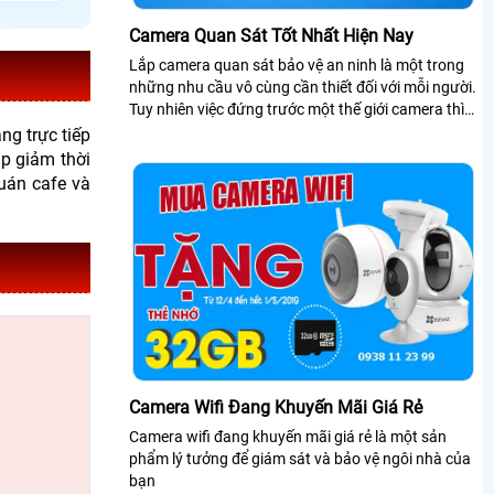
Camera Quan Sát Tốt Nhất Hiện Nay
Lắp camera quan sát bảo vệ an ninh là một trong
những nhu cầu vô cùng cần thiết đối với mỗi người.
Tuy nhiên việc đứng trước một thế giới camera thì
bạn sẽ bị lạc lỏng, phân vân và không biết nên lựa
ng tr
ực tiếp
chọn như thế nào cho phù hợp với túi tiền mà vẫn
p gi
ảm thời
đảm bảo được chất lượng
uán cafe và
Camera Wifi Đang Khuyến Mãi Giá Rẻ
Camera wifi đang khuyến mãi giá rẻ là một sản
phẩm lý tưởng để giám sát và bảo vệ ngôi nhà của
bạn