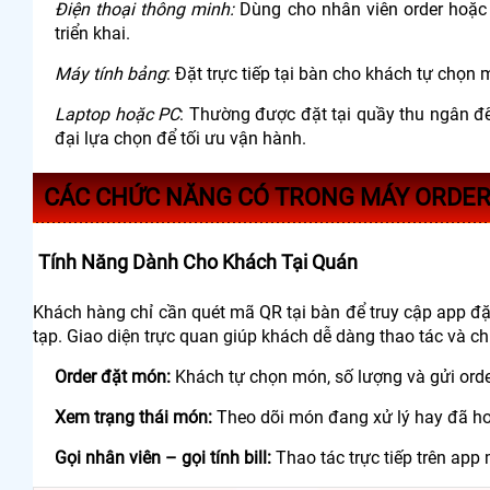
Đi
ện thoại th
ông minh:
Dùng cho nhân viên order ho
ặ
triển khai.
M
áy tính b
ảng
:
Đ
ặt trực tiếp tại b
àn cho khách t
ự chọn 
Laptop ho
ặc PC
: Th
ư
ờng
đư
ợc
đ
ặt tại quầy thu ng
ân
đ
đ
ại lựa chọn
đ
ể tối
ưu v
ận h
ành.
CÁC CHỨC NĂNG CÓ TRONG MÁY ORDE
Tính Năng Dành Cho Khách Tại Quán
Khách hàng chỉ cần quét mã QR tại bàn để truy cập app đ
tạp. Giao diện trực quan giúp khách dễ dàng thao tác và c
Order đặt món:
Khách tự chọn món, số lượng và gửi orde
Xem trạng thái món:
Theo dõi món đang xử lý hay đã hoà
Gọi nhân viên – gọi tính bill:
Thao tác trực tiếp trên app