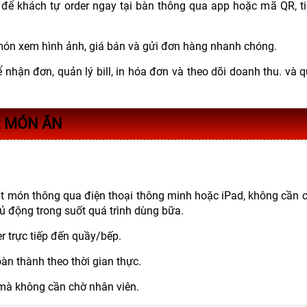
c
đ
ể kh
ách t
ự order ngay tại b
àn thông qua app ho
ặc m
ã QR, ti
m
ón xem hình
ảnh, gi
á bán và g
ửi
đơn h
àng nhanh chóng.
ể nhận
đơn, qu
ản l
ý bill, in hóa
đơn v
à theo dõi doanh thu. và 
R MÓN ĂN
ặt món thông qua điện thoại thông minh hoặc iPad, không cần c
hủ động trong suốt quá trình dùng bữa.
r trực tiếp đến quầy/bếp.
n thành theo thời gian thực.
 mà không cần chờ nhân viên.