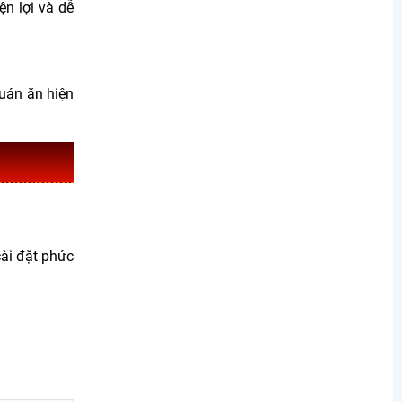
ện lợi v
à d
ễ
quán
ăn hi
ện
ài đặt phức