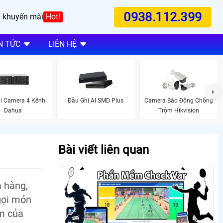
0938.112.399
 khuyến mãi
Hot!
N TỨC
LIÊN HỆ
i Camera 4 Kênh
Đầu Ghi AI SMD Plus
Camera Báo Động Chống
Dahua
Trộm Hikvision
Bài viết liên quan
 hàng,
gọi món
m của