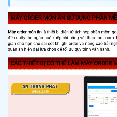
MÁY ORDER MÓN ĂN SỬ DỤNG PHẦN MỀ
M
áy order món
ăn
l
à thiết bị
đi
ện tử t
ích h
ợp phần mềm gọ
đ
ến quầy thu ng
ân ho
ặc bếp chỉ bằng v
ài thao tác ch
ạm.
gian chờ hạn chế sai s
ót khi ghi order và nâng cao tr
ải ng
quán
ăn hi
ện
đ
ại lựa chọn để tối ưu quy trình vận hành.
CÁC THIẾT BỊ CÓ THỂ LÀM MÁY ORDER 