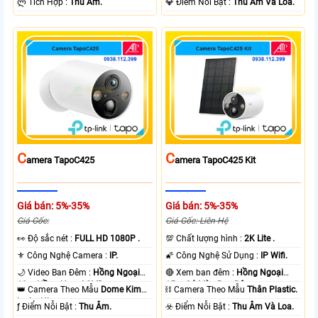
️ლ Tích Hợp :
Thu Âm.
️💎 Điểm Nỗi Bật :
Thu Âm Và Loa.
C
C
Amera TapoC425
Amera TapoC425 Kit
Giá bán: 5%-35%
Giá bán: 5%-35%
Giá Gốc:
Giá Gốc: Liên Hệ
️👀 Độ sắc nét :
FULL HD 1080P .
💯 Chất lượng hình :
2K Lite .
⚜️ Công Nghệ Camera :
IP.
🌠 Công Nghệ Sử Dụng :
IP Wifi.
🌙 Video Ban Đêm :
Hồng Ngoại
🔴 Xem ban đêm :
Hồng Ngoại
10m Hồng Ngoại SMD.
15m Có Màu Ban Ðêm.
👑 Camera Theo Mẫu
Dome Kim
⛓ Camera Theo Mẫu
Thân Plastic.
loại + Nhựa.
️ƒ Điểm Nỗi Bật :
Thu Âm.
️☣️ Điểm Nỗi Bật :
Thu Âm Và Loa.