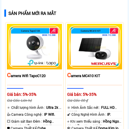
SẢN PHẨM MỚI RA MẮT
C
C
Amera Wifi TapoC120
Amera MC410 KIT
Giá bán: 5%-35%
Giá bán: 5%-35%
Giá Gốc: Liên hệ
Giá Gốc: 00 ₫
🔅 Chất lượng hình Ảnh :
Ultra 2k +
🔆 Hình Ảnh Sắc nét :
FULL HD
.
1080P .
👍 Camera Công nghệ :
IP Wifi.
🌠 Công Nghệ Hình Ảnh :
IP.
💥 Giám sát Ban Đêm :
Hồng
⭐ Khi xem thiếu sáng :
Hồng Ngoại
Ngoại 10m Hồng Ngoại SMD.
10m Hồng Ngoại SMD.
🛡 Camera Thiết Kế
Cube.
🕸️ Camera Thiết Kế
Dome Kim loại