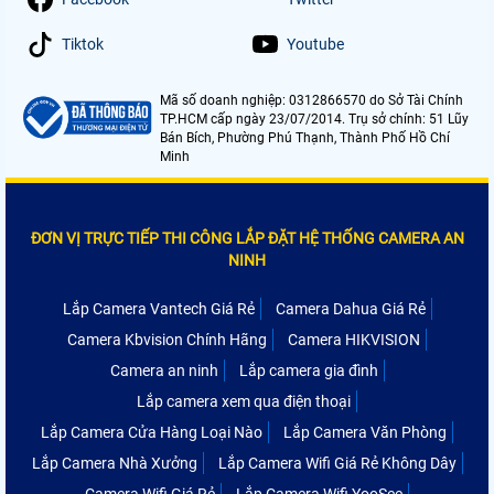
Tiktok
Youtube
Mã số doanh nghiệp: 0312866570 do Sở Tài Chính
TP.HCM cấp ngày 23/07/2014. Trụ sở chính: 51 Lũy
Bán Bích, Phường Phú Thạnh, Thành Phố Hồ Chí
Minh
ĐƠN VỊ TRỰC TIẾP THI CÔNG LẮP ĐẶT HỆ THỐNG CAMERA AN
NINH
Lắp Camera Vantech Giá Rẻ
Camera Dahua Giá Rẻ
Camera Kbvision Chính Hãng
Camera HIKVISION
Camera an ninh
Lắp camera gia đình
Lắp camera xem qua điện thoại
Lắp Camera Cửa Hàng Loại Nào
Lắp Camera Văn Phòng
Lắp Camera Nhà Xưởng
Lắp Camera Wifi Giá Rẻ Không Dây