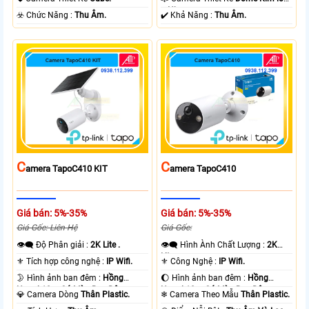
+ Nhựa.
️☣️ Chức Năng :
Thu Âm.
️✔️ Khả Năng :
Thu Âm.
C
C
Amera TapoC410 KIT
Amera TapoC410
Giá bán: 5%-35%
Giá bán: 5%-35%
Giá Gốc: Liên Hệ
Giá Gốc:
👁️‍🗨 Độ Phân giải :
2K Lite .
👁️‍🗨 Hình Ành Chất Lượng :
2K
Lite .
⚜️ Tích hợp công nghệ :
IP Wifi.
⚜️ Công Nghệ :
IP Wifi.
🌛 Hình ảnh ban đêm :
Hồng
🌔 Hình ảnh ban đêm :
Hồng
Ngoại 10m Có Màu Ban Ðêm.
Ngoại 10m Có Màu Ban Ðêm.
💎 Camera Dòng
Thân Plastic.
❄ Camera Theo Mẫu
Thân Plastic.