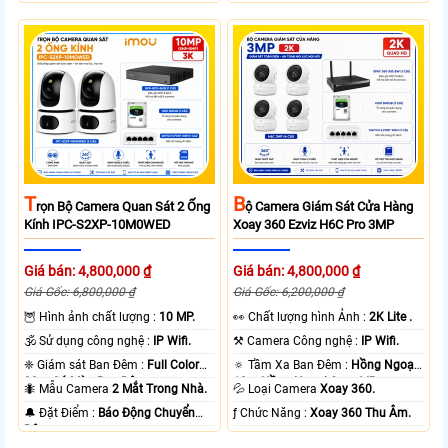
T
B
Rọn Bộ Camera Quan Sát 2 Ống
Ộ Camera Giám Sát Cửa Hàng
Kính IPC-S2XP-10M0WED
Xoay 360 Ezviz H6C Pro 3MP
Giá bán: 4,800,000 ₫
Giá bán: 4,800,000 ₫
Giá Gốc: 6,800,000 ₫
Giá Gốc: 6,200,000 ₫
🦉 Hình ảnh chất lượng :
10 MP.
️👀 Chất lượng hình Ảnh :
2K Lite .
🕉️ Sử dụng công nghệ :
IP Wifi.
⚒ Camera Công nghệ :
IP Wifi.
❈ Giám sát Ban Đêm :
Full Color
🔅 Tầm Xa Ban Đêm :
Hồng Ngoại
20m Có Màu Ban Ðêm.
10m Hồng Ngoại Smart IR.
🐜 Mẫu Camera
2 Mắt Trong Nhà.
💦 Loại Camera
Xoay 360.
️🔔 Đặt Điểm :
Báo Động Chuyển
️ƒ Chức Năng :
Xoay 360 Thu Âm.
Động.