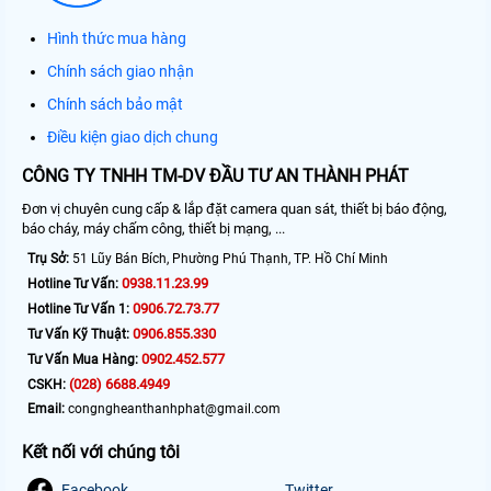
Hình thức mua hàng
Chính sách giao nhận
Chính sách bảo mật
Điều kiện giao dịch chung
CÔNG TY TNHH TM-DV ĐẦU TƯ AN THÀNH PHÁT
Đơn vị chuyên cung cấp & lắp đặt camera quan sát, thiết bị báo động,
báo cháy, máy chấm công, thiết bị mạng, ...
Trụ Sở:
51 Lũy Bán Bích, Phường Phú Thạnh, TP. Hồ Chí Minh
0938.11.23.99
Hotline Tư Vấn:
0906.72.73.77
Hotline Tư Vấn 1:
0906.855.330
Tư Vấn Kỹ Thuật:
0902.452.577
Tư Vấn Mua Hàng:
(028) 6688.4949
CSKH:
Email:
congngheanthanhphat@gmail.com
Kết nối với chúng tôi
Facebook
Twitter