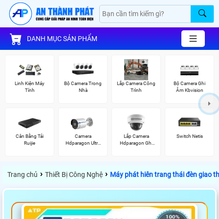
DANH MỤC SẢN PHẨM
Linh Kiện Máy
Bộ Camera Trong
Lắp Camera Công
Bộ Camera Ghi
Tính
Nhà
Trình
Âm Kbvision
Cân Bằng Tải
Camera
Lắp Camera
Switch Netis
Ruijie
Hdparagon Ultra
Hdparagon Ghi
2K
Âm
›
›
Trang chủ
Thiết Bị Công Nghệ
Máy phát hiên trang thái đèn giao