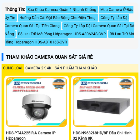
Thông Tin:
Sửa Chửa Camera Quận 4 Nhanh Chống
Mua Camera Ở Đâu
Uy Tín
Hướng Dẫn Cài Đặt Báo Động Cho Điện Thoại
Công Ty Lắp Đặt
Camera Quan Sát Tại Tiền Giang
Công Ty Lắp Đặt Camera Quan Sát Tại Đà
Nẵng
Bộ Lưu Trữ Mở Rộng Hdparagon HDS-A80624S-CVR
Bộ Lưu Trữ Mở
Rộng Hdparagon HDS-A81016S-CVR
THAM KHẢO CAMERA QUAN SÁT GIÁ RẺ
CÙNG LOẠI
CAMERA 2K 4K
SẢN PHẨM THAM KHẢO
HDS-PT4A225IR-A Camera IP
HDS-N9632I-8HD/8F Đầu Ghi Hinh
HDparagon
32 Kênh 8K