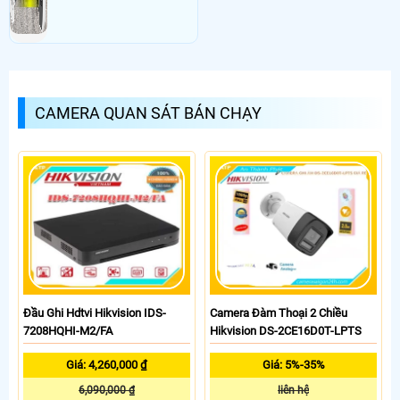
CAMERA QUAN SÁT BÁN CHẠY
Đầu Ghi Hdtvi Hikvision IDS-
Camera Đàm Thoại 2 Chiều
7208HQHI-M2/FA
Hikvision DS-2CE16D0T-LPTS
Giá: 4,260,000 ₫
Giá: 5%-35%
6,090,000 ₫
liên hệ