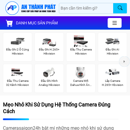
DANH MỤC SẢN PHẨM
Đầu Ghi 2 Ổ Cứng
Đầu Ghi H.265+
Đầu Thu Camera
Đầu Ghi AI
Hikvision
Hikvision
Hikvision
Hikvision
Đầu Thu Camera
Đầu Ghi Hình
Camera Wifi
Lắp Camera
32 Kênh Hikvision
Analog Hikvision
Dahua Hình Ảnh
H.265+ Kbvision
3K
Mẹo Nhỏ Khi Sử Dụng Hệ Thống Camera Đúng
Cách
Camerasaigon24h bật mí những mẹo nhỏ khi sử dụng