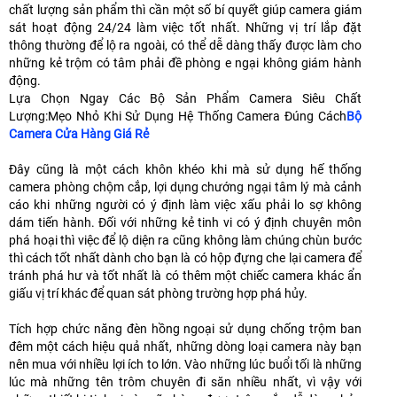
chất lượng sản phẩm thì cần một số bí quyết giúp camera giám
sát hoạt động 24/24 làm việc tốt nhất. Những vị trí lắp đặt
thông thường để lộ ra ngoài, có thể dễ dàng thấy được làm cho
những kẻ trộm có tâm phải đề phòng e ngại không giám hành
động.
Lựa Chọn Ngay Các Bộ Sản Phẩm Camera Siêu Chất
Lượng:Mẹo Nhỏ Khi Sử Dụng Hệ Thống Camera Đúng Cách
Bộ
Camera Cửa Hàng Giá Rẻ
Đây cũng là một cách khôn khéo khi mà sử dụng hế thống
camera phòng chộm cắp, lợi dụng chướng ngại tâm lý mà cảnh
cáo khi những người có ý định làm việc xấu phải lo sợ không
dám tiến hành. Đối với những kẻ tinh vi có ý định chuyên môn
phá hoại thì việc để lộ diện ra cũng không làm chúng chùn bước
thì cách tốt nhất dành cho bạn là có hộp đựng che lại camera để
tránh phá hư và tốt nhất là có thêm một chiếc camera khác ẩn
giấu vị trí khác để quan sát phòng trường hợp phá hủy.
Tích hợp chức năng đèn hồng ngoại sử dụng chống trộm ban
đêm một cách hiệu quả nhất, những dòng loại camera này bạn
nên mua với nhiều lợi ích to lớn. Vào những lúc buổi tối là những
lúc mà những tên trôm chuyên đi săn nhiều nhất, vì vậy với