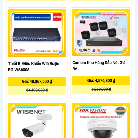
Camera Kho Hàng Sắc Nét Giá
Thiết Bị Điều Khiển Wifi Ruijie
Rẻ
RG-WS6008
Giá: 4,576,800 ₫
Giá: 48,367,500 ₫
6,260,000 ₫
64,490,000 đ