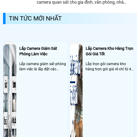
camera quan sát cho gia đình, văn phòng, nhà
xưởng hoặc an ninh khu phố,. .
TIN TỨC MỚI NHẤT
Lắp Camera Giám Sát
Lắp Camera Kho Hàng Trọn
Phòng Làm Việc
Gói Giá Tốt
Lắp camera giám sát phòng
Lắp trọn gói camera kho
làm việc là lắp đặt các
hàng trọn gói giá rẻ chỉ từ 4
camera ghi hình ảnh sắc nét
triệu đồng sở hữu ngày trọn
và âm thanh trong phòng
bộ gồm 4 camera, 1 đầu ghi
làm việc với mục đích giám
hình, ổ cứng, switch mang
sát quá trình làm việc của
đến giải pháp giám sát kho
nhân viên, bảo vệ tài sản,
hàng 24/7 ổn định với độ
theo dõi an ninh trong thời
sắc nét cao
gian thực qua điện thoại
hoặc máy tính từ xa