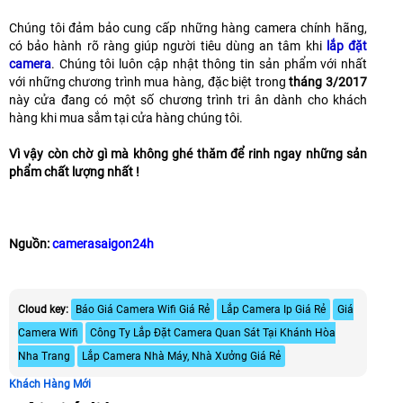
Chúng tôi đảm bảo cung cấp những hàng camera chính hãng,
có bảo hành rõ ràng giúp người tiêu dùng an tâm khi
lắp đặt
camera
. Chúng tôi luôn cập nhật thông tin sản phẩm với nhất
với những chương trình mua hàng, đặc biệt trong
tháng 3/2017
này cửa đang có một số chương trình tri ân dành cho khách
hàng khi mua sắm tại cửa hàng chúng tôi.
Vì vậy còn chờ gì mà không ghé thăm để rinh ngay những sản
phẩm chất lượng nhất !
Nguồn:
camerasaigon24h
Cloud key:
Báo Giá Camera Wifi Giá Rẻ
Lắp Camera Ip Giá Rẻ
Giá
Camera Wifi
Công Ty Lắp Đặt Camera Quan Sát Tại Khánh Hòa
Nha Trang
Lắp Camera Nhà Máy, Nhà Xưởng Giá Rẻ
Khách Hàng Mới