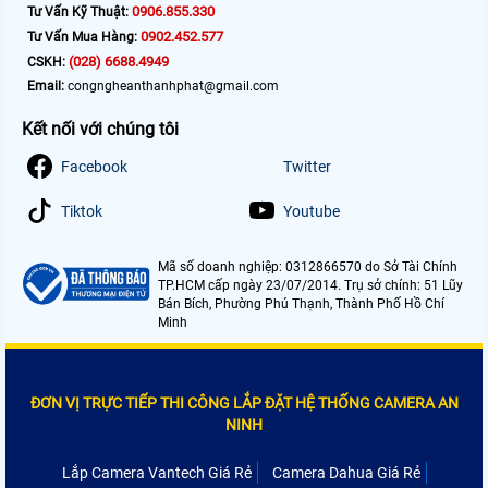
0906.855.330
Tư Vấn Kỹ Thuật:
0902.452.577
Tư Vấn Mua Hàng:
(028) 6688.4949
CSKH:
Email:
congngheanthanhphat@gmail.com
Kết nối với chúng tôi
Facebook
Twitter
Tiktok
Youtube
Mã số doanh nghiệp: 0312866570 do Sở Tài Chính
TP.HCM cấp ngày 23/07/2014. Trụ sở chính: 51 Lũy
Bán Bích, Phường Phú Thạnh, Thành Phố Hồ Chí
Minh
ĐƠN VỊ TRỰC TIẾP THI CÔNG LẮP ĐẶT HỆ THỐNG CAMERA AN
NINH
Lắp Camera Vantech Giá Rẻ
Camera Dahua Giá Rẻ