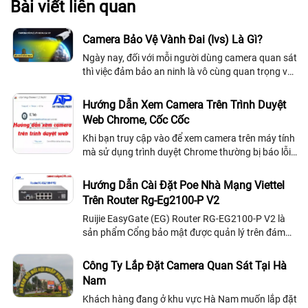
Bài viết liên quan
Camera Bảo Vệ Vành Đai (Ivs) Là Gì?
Ngày nay, đối với mỗi người dùng camera quan sát
thì việc đảm bảo an ninh là vô cùng quan trọng và
chủ yếu. Do tình hình xã hội ngày càng phức tạp,
trở nên mất trật tự an ninh...
Hướng Dẫn Xem Camera Trên Trình Duyệt
Web Chrome, Cốc Cốc
Khi bạn truy cập vào để xem camera trên máy tính
mà sử dụng trình duyệt Chrome thường bị báo lỗi
do hình dưới. Nguyên nhân là do các các hãng
camera đều sử dụng NPAPI do Netscape, nhưng
Hướng Dẫn Cài Đặt Poe Nhà Mạng Viettel
Google đã ngừng hỗ trợ NPAPI
Trên Router Rg-Eg2100-P V2
Ruijie EasyGate (EG) Router RG-EG2100-P V2 là
sản phẩm Cổng bảo mật được quản lý trên đám
mây đa chức năng dành cho các ngành công
nghiệp khác nhau. Hỗ trợ một loạt các tính năng...
Công Ty Lắp Đặt Camera Quan Sát Tại Hà
Nam
Khách hàng đang ở khu vực Hà Nam muốn lắp đặt