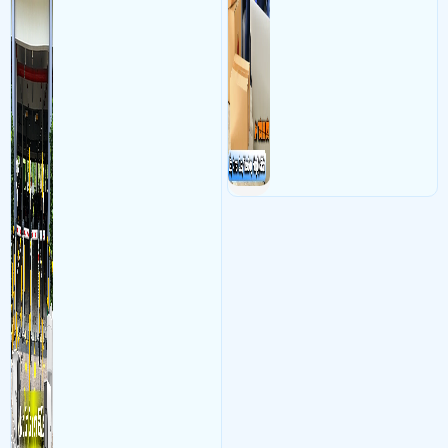
vực cổng của các bãi giữ xe
camera cực kì cần thiết cho
kết hợp với phần mềm quản
các shop kinh doanh online
lý để ghi nhận lượt xe ra vào
đều nên sử dụng để có thể
chụp hình thông tin xe và
bảo vệ quyền lợi shop tránh
biển số lưu trực tiếp về máy
được các tình trạng bị đánh
tinh trạm để nhân viên tiện
mất cắp hàng hóa
đối soát, tính tiền xe xe ra
khỏi bãi