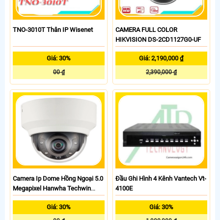
TNO-3010T Thân IP Wisenet
CAMERA FULL COLOR
HIKVISION DS-2CD1127G0-UF
Giá: 30%
Giá: 2,190,000 ₫
00 ₫
2,390,000 ₫
Camera Ip Dome Hồng Ngoại 5.0
Đầu Ghi Hình 4 Kênh Vantech Vt-
Megapixel Hanwha Techwin
4100E
Wisenet XND-8020R
Giá: 30%
Giá: 30%