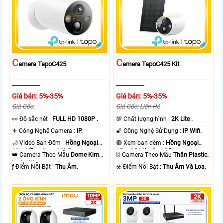
C
C
Amera TapoC425
Amera TapoC425 Kit
Giá bán: 5%-35%
Giá bán: 5%-35%
Giá Gốc:
Giá Gốc: Liên Hệ
️👀 Độ sắc nét :
FULL HD 1080P .
💯 Chất lượng hình :
2K Lite .
⚜️ Công Nghệ Camera :
IP.
🌠 Công Nghệ Sử Dụng :
IP Wifi.
🌙 Video Ban Đêm :
Hồng Ngoại
🔴 Xem ban đêm :
Hồng Ngoại
10m Hồng Ngoại SMD.
15m Có Màu Ban Ðêm.
👑 Camera Theo Mẫu
Dome Kim
⛓ Camera Theo Mẫu
Thân Plastic.
loại + Nhựa.
️ƒ Điểm Nỗi Bật :
Thu Âm.
️☣️ Điểm Nỗi Bật :
Thu Âm Và Loa.