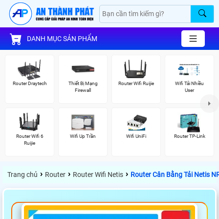
DANH MỤC SẢN PHẨM
Router Draytech
Thiết Bị Mạng
Router Wifi Ruijie
Wifi Tải Nhiều
Firewall
User
Router Wifi 6
Wifi Up Trần
Wifi UniFi
Router TP-Link
Ruijie
›
›
›
Trang chủ
Router
Router Wifi Netis
Router Cân Bằng Tải Netis 