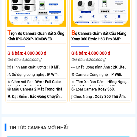
T
B
Rọn Bộ Camera Quan Sát 2 Ống
Ộ Camera Giám Sát Cửa Hàng
Kính IPC-S2XP-10M0WED
Xoay 360 Ezviz H6C Pro 3MP
Giá bán: 4,800,000 ₫
Giá bán: 4,800,000 ₫
Giá Gốc: 6,800,000 ₫
Giá Gốc: 6,200,000 ₫
🦉 Hình ảnh chất lượng :
10 MP.
️👀 Chất lượng hình Ảnh :
2K Lite .
🕉️ Sử dụng công nghệ :
IP Wifi.
⚒ Camera Công nghệ :
IP Wifi.
❈ Giám sát Ban Đêm :
Full Color
🔅 Tầm Xa Ban Đêm :
Hồng Ngoại
20m Có Màu Ban Ðêm.
10m Hồng Ngoại Smart IR.
🐜 Mẫu Camera
2 Mắt Trong Nhà.
💦 Loại Camera
Xoay 360.
️🔔 Đặt Điểm :
Báo Động Chuyển
️ƒ Chức Năng :
Xoay 360 Thu Âm.
Động.
TIN TỨC CAMERA MỚI NHẤT