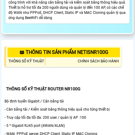
công trình với khả năng cân bằng tải và kiểm soát băng thông hiệu quả.
Thiết bị hỗ trợ tối đa 200 người dùng và quản lý đến 100 AP, có các chế
độ WAN như PPPoE, DHCP Client, Static IP và MAC Cloning quản lý qua
ứng dụng BeeWiFi dễ dàng
📖 THÔNG TIN SẢN PHẨM NETISNR100G
THÔNG SỐ KỸ THUẬT
CHÍNH SÁCH BẢO HÀNH
THÔNG SỐ KỸ THUẬT ROUTER NR100G
Bộ định tuyến Gigabit / Cân bằng tải
- Cân bằng tải / Kiểm soát băng thông hiệu quả cho từng thiết bị
- Truy cập tối đa tối đa: 200 user / quản lý AP :100
- 5 * Gigabit RJ45 port (4WAN/4LAN)
- WAN: PPPoE server, DHCP Client, Static IP, MAC Cloning