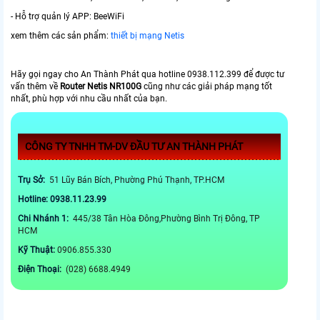
- Hỗ trợ quản lý APP: BeeWiFi
xem thêm các sản phẩm:
thiết bị mạng Netis
Hãy gọi ngay cho An Thành Phát qua hotline 0938.112.399 để được tư
vấn thêm về
Router Netis NR100G
cũng như các giải pháp mạng tốt
nhất, phù hợp với nhu cầu nhất của bạn.
CÔNG TY TNHH TM-DV ĐẦU TƯ AN THÀNH PHÁT
Trụ Sở:
51 Lũy Bán Bích, Phường Phú Thạnh, TP.HCM
Hotline: 0938.11.23.99
Chi Nhánh 1:
445/38 Tân Hòa Đông,Phường Bình Trị Đông, TP
HCM
Kỹ Thuật:
0906.855.330
Điện Thoại:
(028) 6688.4949