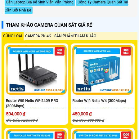
Bán Laptop Giá Rẻ Sinh Viên Văn Phòng
Công Ty Camera Quan Sát Tại
Cần Giờ Nhà Bè
THAM KHẢO CAMERA QUAN SÁT GIÁ RẺ
CÙNG LOẠI
CAMERA 2K 4K
SẢN PHẨM THAM KHẢO
Router Wifi Netis WF-2409 PRO
Router Wifi Netis W4 (300Mbps)
(300Mbps)
504,000 ₫
450,000 ₫
Giá Gốc: 720,000 ₫
Giá Gốc: 800,000 ₫