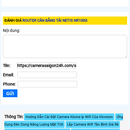
ĐÁNH GIÁ
ROUTER CÂN BẰNG TẢI NETIS NR100G
Nội dung:
Tên:
Email:
Phone:
Thông Tin:
Hướng Dẫn Cài Đặt Camera Kbone Ip Wifi Của Kbvision
Ứng
Dụng Đèn Dùng Năng Lượng Mặt Trời
Lắp Camera Wifi Tân Bình Giá Rẻ