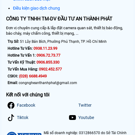
Điều kiện giao dịch chung
CÔNG TY TNHH TM-DV ĐẦU TƯ AN THÀNH PHÁT
Đơn vị chuyên cung cấp & lắp đặt camera quan sát, thiết bị báo động,
báo cháy, máy chấm công, thiết bị mạng, ...
Trụ Sở:
51 Lũy Bán Bích, Phường Phú Thạnh, TP. Hồ Chí Minh
0938.11.23.99
Hotline Tư Vấn:
0906.72.73.77
Hotline Tư Vấn 1:
0906.855.330
Tư Vấn Kỹ Thuật:
0902.452.577
Tư Vấn Mua Hàng:
(028) 6688.4949
CSKH:
Email:
congngheanthanhphat@gmail.com
Kết nối với chúng tôi
Facebook
Twitter
Tiktok
Youtube
Mã số doanh nghiệp: 0312866570 do Sở Tài Chính