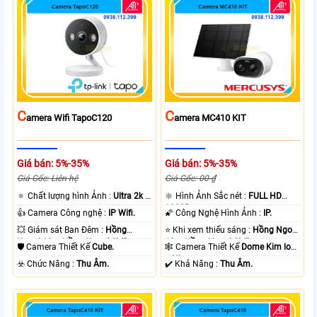
C
C
Amera Wifi TapoC120
Amera MC410 KIT
Giá bán: 5%-35%
Giá bán: 5%-35%
Giá Gốc: Liên hệ
Giá Gốc: 00 ₫
🔅 Chất lượng hình Ảnh :
Ultra 2k +
🔆 Hình Ảnh Sắc nét :
FULL HD
.
1080P .
👍 Camera Công nghệ :
IP Wifi.
🌠 Công Nghệ Hình Ảnh :
IP.
💥 Giám sát Ban Đêm :
Hồng
⭐ Khi xem thiếu sáng :
Hồng Ngoại
Ngoại 10m Hồng Ngoại SMD.
10m Hồng Ngoại SMD.
🛡 Camera Thiết Kế
Cube.
🕸️ Camera Thiết Kế
Dome Kim loại
+ Nhựa.
️☣️ Chức Năng :
Thu Âm.
️✔️ Khả Năng :
Thu Âm.