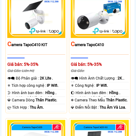
C
C
Amera TapoC410 KIT
Amera TapoC410
Giá bán: 5%-35%
Giá bán: 5%-35%
Giá Gốc: Liên Hệ
Giá Gốc:
👁️‍🗨 Độ Phân giải :
2K Lite .
👁️‍🗨 Hình Ành Chất Lượng :
2K
Lite .
⚜️ Tích hợp công nghệ :
IP Wifi.
⚜️ Công Nghệ :
IP Wifi.
🌛 Hình ảnh ban đêm :
Hồng
🌔 Hình ảnh ban đêm :
Hồng
Ngoại 10m Có Màu Ban Ðêm.
Ngoại 10m Có Màu Ban Ðêm.
💎 Camera Dòng
Thân Plastic.
❄ Camera Theo Mẫu
Thân Plastic.
️ლ Tích Hợp :
Thu Âm.
️💎 Điểm Nỗi Bật :
Thu Âm Và Loa.