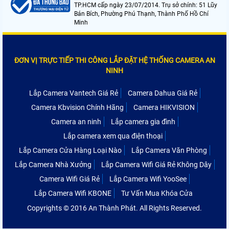
TP.HCM cấp ngày 23/07/2014. Trụ sở chính: 51 Lũy
Bán Bích, Phường Phú Thạnh, Thành Phố Hồ Chí
Minh
ĐƠN VỊ TRỰC TIẾP THI CÔNG LẮP ĐẶT HỆ THỐNG CAMERA AN
NINH
Lắp Camera Vantech Giá Rẻ
Camera Dahua Giá Rẻ
Camera Kbvision Chính Hãng
Camera HIKVISION
Camera an ninh
Lắp camera gia đình
Lắp camera xem qua điện thoại
Lắp Camera Cửa Hàng Loại Nào
Lắp Camera Văn Phòng
Lắp Camera Nhà Xưởng
Lắp Camera Wifi Giá Rẻ Không Dây
Camera Wifi Giá Rẻ
Lắp Camera Wifi YooSee
Lắp Camera Wifi KBONE
Tư Vấn Mua Khóa Cửa
Copyrights © 2016 An Thành Phát. All Rights Reserved.