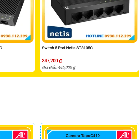
C
Switch 5 Port Netis ST3105C
347,200 ₫
Giá Gốc: 496,000 ₫