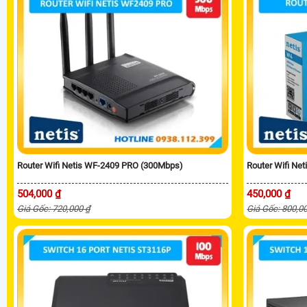
Router Wifi Netis WF-2409 PRO (300Mbps)
Router Wifi Ne
504,000 ₫
450,000 ₫
Giá Gốc: 720,000 ₫
Giá Gốc: 800,0