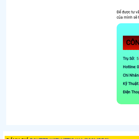
Để được tư v
của mình sẽ 
CÔN
Trụ Sở:
5
Hotline: 
Chi Nhán
Kỹ Thuật
Điện Tho