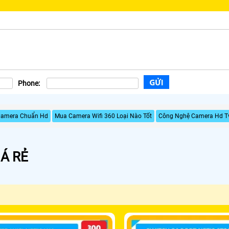
Phone:
 Camera Chuẩn Hd
Mua Camera Wifi 360 Loại Nào Tốt
Công Nghệ Camera Hd Tv
Á RẺ