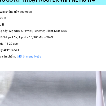
t Wifi không dây 300Mbps
.4GHz
dBi;
g dây: AP, WDS, AP+WDS, Repeater, Client, Multi-SSID
0/100Mbps LAN, 1 port x 10/100Mbps WAN
i đa: 15-20 user
 lý APP: BeeWiFi
c sản phẩm:
thiết bị mạng Netis