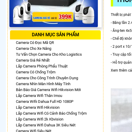
Thiết bị phá
- Băng tần 2
- Ăng-ten 4x5
DANH MỤC SẢN PHẨM
- Chế độ khôn
Camera Có Đọc Mã QR
- 2 port x 1
Camera Cho Xe Nâng
Tư Vấn Chọn Camera Cho Kho Logistics
- Truy cập tố
Camera Giá Rẻ Nhất
- Hỗ trợ quản
Lắp Camera Phòng Phẩu Thuật
Xem thêm cá
Camera Có Chống Trộm
Camera Cho Công Trình Chuyên Dụng
Camera Nhìn Màn Hình Máy Tính
Bản Báo Giá Camera Wifi Hikvision Mới
Lắp Camera Wifi Thân Imou
Camera Wifii Dahua Full HD 1080P
Lắp Camera Wifi Hikvision
Lắp Camera Wifi Có Cảnh Báo Chống Trộm
Lắp Camera Wifi 2k Kbvision
Lắp Camera Wifi Dahua 3K Siêu Nét
Camera Wifi Siêu Nét