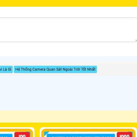
i Là Gì
Hệ Thống Camera Quan Sát Ngoài Trời Tốt Nhất