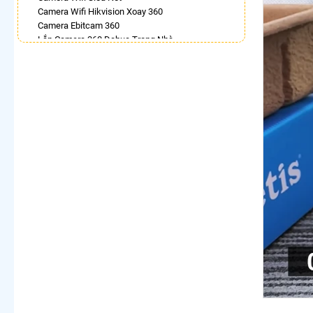
Camera Wifi Hikvision Xoay 360
Camera Ebitcam 360
Lắp Camera 360 Dahua Trong Nhà
Camera Wifi Imou 360
Lắp Camera Ip 360
Lắp Camera Wifi 360 Dahua Ngoài Trời
Lắp Camera 360 Trong Nhà Hikvision
Camera Wifi 360 Full Color
LẮP CAMERA THEO NHU CẦU
Lắp Camera Văn Phòng Giá Rẻ
Lắp Camera Nhà Xưởng Giá Rẻ
Lắp Camera Gia Đình Giá Rẻ
Lắp Camera Kho Hàng Giá Rẻ
Lắp Camera Cửa Hàng Giá Rẻ
Lắp Camera Wifi Giá Rẻ Chính Hãng
Lắp Camera Công Trình Giá Rẻ
Camera 360 Giá Rẻ