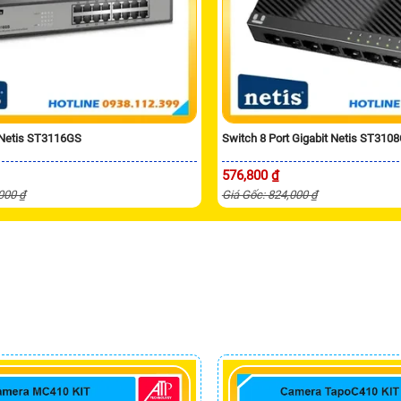
 Netis ST3116GS
Switch 8 Port Gigabit Netis ST3108
576,800 ₫
,000 ₫
Giá Gốc: 824,000 ₫