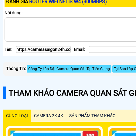
ĐÁNH GIÁ
ROUTER WIFI NETIS W4 (300MBPS)
Nội dung:
Tên:
Email:
Thông Tin:
Công Ty Lắp Đặt Camera Quan Sát Tại Tiền Giang
Tại Sao Lắp
THAM KHẢO CAMERA QUAN SÁT GI
CÙNG LOẠI
CAMERA 2K 4K
SẢN PHẨM THAM KHẢO