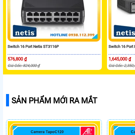
Switch 16 Port Netis ST3116P
Switch 16 Port
576,800 ₫
1,645,000 ₫
Giá Gốc: 824,000 ₫
Giá Gốc: 2,350
SẢN PHẨM MỚI RA MẮT