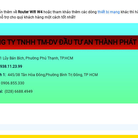
ấn thêm về
Router Wifi W4
hoặc tham khảo thêm các dòng
thiết bị mạng
khác thì h
hỗ trợ cho quý khách hàng một cách tốt nhất!
G TY TNHH TM-DV ĐẦU TƯ AN THÀNH PHÁT
1 Lũy Bán Bích, Phường Phú Thạnh, TP.HCM
0938.11.23.99
h 1:
445/38 Tân Hòa Đông,Phường Bình Trị Đông, TP HCM
:
0906.855.330
ại:
(028) 6688.4949