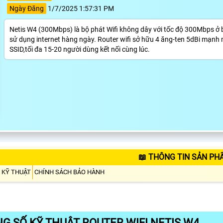
Ngày Đăng
1/7/2025 1:57:31 PM
Netis W4 (300Mbps) là bộ phát Wifi không dây với tốc độ 300Mbps ở 
sử dụng internet hàng ngày. Router wifi sở hữu 4 ăng-ten 5dBi mạnh 
SSID,tối đa 15-20 người dùng kết nối cùng lúc.
📖 THÔNG TIN SẢN PH
 KỸ THUẬT
CHÍNH SÁCH BẢO HÀNH
G SỐ KỸ THUẬT ROUTER WIFI NETIS W4