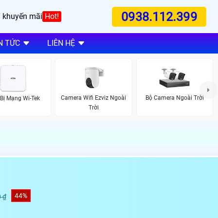
0938.112.399
 khuyến mãi
Hot!
N TỨC
LIÊN HỆ
Camera Wifi Ezviz Ngoài
Bộ Camera Ngoài Trời
 Bị Mạng Wi-Tek
Trời
44%
 ₫