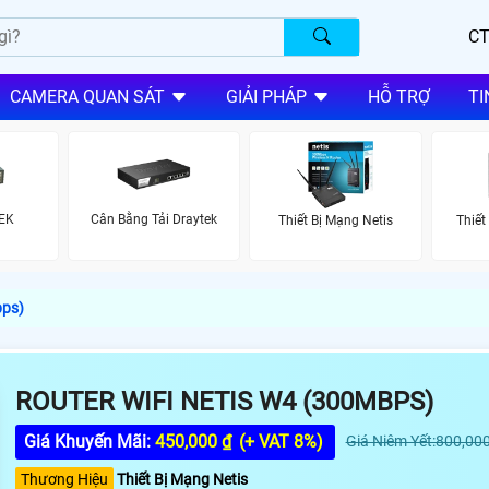
CT
CAMERA QUAN SÁT
GIẢI PHÁP
HỖ TRỢ
TI
EK
Cân Bằng Tải Draytek
Thiết Bị Mạng Netis
Thiết
bps)
ROUTER WIFI NETIS W4 (300MBPS)
Giá Khuyến Mãi:
450,000 ₫
(+ VAT 8%)
Giá Niêm Yết:800,000
Thương Hiệu
Thiết Bị Mạng Netis