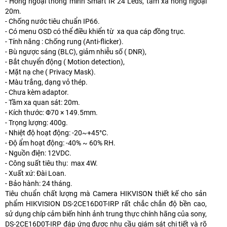
- Hồng ngoại thông minh Smart IR 24 Leds, tầm xa hồng ngoại
20m.
- Chống nước tiêu chuẩn IP66.
- Có menu OSD có thể điều khiển từ xa qua cáp đồng trục.
- Tính năng : Chống rung (Anti-flicker).
- Bù ngược sáng (BLC), giảm nhiễu số ( DNR),
- Bắt chuyển động ( Motion detection),
- Mặt nạ che ( Privacy Mask).
- Màu trắng, dạng vỏ thép.
- Chưa kèm adaptor.
- Tầm xa quan sát: 20m.
- Kích thước: Φ70 × 149.5mm.
- Trọng lượng: 400g.
- Nhiệt độ hoạt động: -20~+45°C.
- Độ ẩm hoạt động: -40% ~ 60% RH.
- Nguồn điện: 12VDC.
- Công suất tiêu thụ: max 4W.
- Xuất xứ: Đài Loan.
- Bảo hành: 24 tháng.
Tiêu chuẩn chất lượng mà Camera HIKVISON thiết kế cho sản
phẩm HIKVISION DS-2CE16D0T-IRP rất chắc chắn độ bền cao,
sử dụng chíp cảm biến hình ảnh trung thực chính hãng của sony,
DS-2CE16D0T-IRP đáp ứng được nhu cầu giám sát chi tiết và rõ