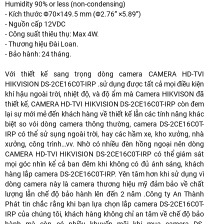
Humidity 90% or less (non-condensing)
- Kích thước Φ70×149.5 mm (Φ2.76” ×5.89”)
- Nguồn cấp 12VDC
- Công suất thiêu thụ: Max 4W.
- Thương hiệu Đài Loan.
- Bảo hành: 24 tháng.
Với thiết kế sang trọng dòng camera CAMERA HD-TVI
HIKVISION DS-2CE16C0T-IRP .sử dụng được tất cả mọi điều kiện
khí hậu ngoài trời, nhiệt độ, và độ ẩm mà Camera HIKVISON đã
thiết kế, CAMERA HD-TVI HIKVISION DS-2CE16C0T-IRP còn đem
lại sự mới mẻ đến khách hàng về thiết kế lẫn các tính năng khác
biệt so vói dòng camera thông thường, camera DS-2CE16C0T-
IRP có thể sử sụng ngoài trời, hay các hầm xe, kho xưởng, nhà
xưởng, công trình…vv. Nhờ có nhiều đèn hồng ngoại nên dòng
CAMERA HD-TVI HIKVISION DS-2CE16C0T-IRP có thể giám sát
mọi góc nhìn kể cả ban đêm khi không có đủ ánh sáng, khách
hàng lắp camera DS-2CE16C0T-IRP. Yên tâm hơn khi sử dụng vì
dòng camera này là camera thương hiệu mỹ đảm bảo về chất
lượng lẫn chế độ bảo hành lên đến 2 năm .Công ty An Thành
Phát tin chắc rằng khi bạn lựa chọn lắp camera DS-2CE16C0T-
IRP của chúng tôi, khách hàng không chỉ an tâm về chế độ bảo