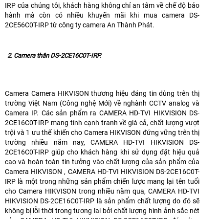
IRP của chúng tôi, khách hàng không chỉ an tâm về chế độ bảo
hành mà còn có nhiều khuyến mãi khi mua camera DS-
2CE56C0T-IRP từ công ty camera An Thành Phát.
2. Camera thân DS-2CE16C0T-IRP.
Camera Camera HIKVISON thương hiệu đáng tin dùng trên thị
trường Việt Nam (Công nghệ Mới) về nghành CCTV analog và
Camera IP. Các sản phẩm ra CAMERA HD-TVI HIKVISION DS-
2CE16C0T-IRP mang tính cạnh tranh về giá cả, chất lượng vượt
trội và 1 ưu thế khiến cho Camera HIKVISON đứng vững trên thị
trường nhiều năm nay, CAMERA HD-TVI HIKVISION DS-
2CE16C0T-IRP giúp cho khách hàng khi sử dụng đặt hiệu quả
cao và hoàn toàn tin tưởng vào chất lượng của sản phẩm của
Camera HIKVISON , CAMERA HD-TVI HIKVISION DS-2CE16C0T-
IRP là một trong những sản phẩm chiến lược mang lại tên tuổi
cho Camera HIKVISON trong nhiều năm qua, CAMERA HD-TVI
HIKVISION DS-2CE16C0T-IRP là sản phẩm chất lượng do đó sẽ
không bị lỗi thời trong tương lai bởi chất lượng hình ảnh sắc nét