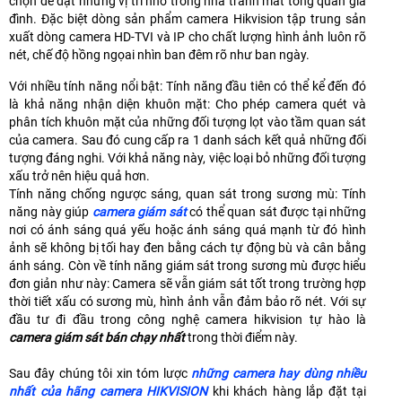
chọn để đặt những vị trí nhỏ trong nhà tránh mất tổng quan gia
đình. Đặc biệt dòng sản phẩm camera Hikvision tập trung sản
xuất dòng camera HD-TVI và IP cho chất lượng hình ảnh luôn rõ
nét, chế độ hồng ngọai nhìn ban đêm rõ như ban ngày.
Với nhiều tính năng nổi bật: Tính năng đầu tiên có thể kể đến đó
là khả năng nhận diện khuôn mặt: Cho phép camera quét và
phân tích khuôn mặt của những đối tượng lọt vào tầm quan sát
của camera. Sau đó cung cấp ra 1 danh sách kết quả những đối
tượng đáng nghi. Với khả năng này, việc loại bỏ những đối tượng
xấu trở nên hiệu quả hơn.
Tính năng chống ngược sáng, quan sát trong sương mù: ​Tính
năng này giúp
camera giám sát
có thể quan sát được tại những
nơi có ánh sáng quá yếu hoặc ánh sáng quá mạnh từ đó hình
ảnh sẽ không bị tối hay đen bằng cách tự động bù và cân bằng
ánh sáng. Còn về tính năng giám sát trong sương mù được hiểu
đơn giản như này: Camera sẽ vẫn giám sát tốt trong trường hợp
thời tiết xấu có sương mù, hình ảnh vẫn đảm bảo rõ nét. Với sự
đầu tư đi đầu trong công nghệ camera hikvision tự hào là
camera giám sát bán chạy nhất
trong thời điểm này.
Sau đây chúng tôi xin tóm lược
những camera hay dùng nhiều
nhất của hãng camera HIKVISION
khi khách hàng lắp đặt tại