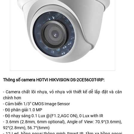
Thông số camera HDTVI HIKVISION DS-2CE56C0T-IRP:
- Camera chất lõi nhựa, vỏ nhựa với thiết kế dễ lắp đặt và cân
chỉnh hơn
- Cảm biến 1/3" CMOS Image Sensor
- Độ phân giải 1.0 MP
- Độ nhạy sáng 0.1 Lux @(F1.2,AGC ON), 0 Lux with IR
- 3.6mm (2.8mm, 6mm optional), Angle of View: 70.9°(3.6mm),
92°(2.8mm), 56.7°(6mm)
- 12 Led, hồng ngoại thông minh Smart IR, tầm xa hồng ngoại