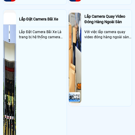
Lắp Camera Quay Video
Lắp Đặt Camera Bãi Xe
Đóng Hàng Ngoài Sàn
Lắp Đặt Camera Bãi Xe Là
Với việc lắp camera quay
trang bị hệ thống camera
video đóng hàng ngoài sàn
nhận diện biển số tại khu
thì đây là một giải pháp
vực cổng của các bãi giữ xe
camera cực kì cần thiết cho
kết hợp với phần mềm quản
các shop kinh doanh online
lý để ghi nhận lượt xe ra vào
đều nên sử dụng để có thể
chụp hình thông tin xe và
bảo vệ quyền lợi shop tránh
biển số lưu trực tiếp về máy
được các tình trạng bị đánh
tinh trạm để nhân viên tiện
mất cắp hàng hóa
đối soát, tính tiền xe xe ra
khỏi bãi