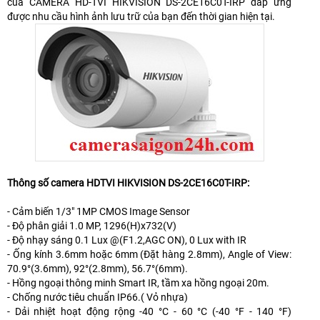
của CAMERA HD-TVI HIKVISION DS-2CE16C0T-IRP đáp ứng
được nhu cầu hình ảnh lưu trữ của bạn đến thời gian hiện tại.
Thông số camera HDTVI HIKVISION DS-2CE16C0T-IRP:
- Cảm biến 1/3" 1MP CMOS Image Sensor
- Độ phân giải 1.0 MP, 1296(H)x732(V)
- Độ nhạy sáng 0.1 Lux @(F1.2,AGC ON), 0 Lux with IR
- Ống kính 3.6mm hoặc 6mm (Đặt hàng 2.8mm), Angle of View:
70.9°(3.6mm), 92°(2.8mm), 56.7°(6mm).
- Hồng ngoại thông minh Smart IR, tầm xa hồng ngoại 20m.
- Chống nước tiêu chuẩn IP66.( Vỏ nhựa)
- Dải nhiệt hoạt động rộng -40 °C - 60 °C (-40 °F - 140 °F)