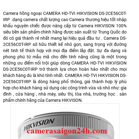
Camera hồng ngoại CAMERA HD-TVI HIKVISION DS-2CE56C0T-
IRP .dạng camera chất lượng cao Camera thương hiệu tốt nhập
khẩu nguyên chiếc được nâng cấp từ Camera HIKVISON 100%
siêu bền sản phẩm chính hãng được sản xuất từ Trung Quốc do
đó có giá thành rẻ nhất mang lại hiệu quả đầu tư . Camera DS-
2CE56C0T-IRP sở hữu thiết kế nhỏ gọn, sang trọng với đường
nét tinh tế thích hợp với mọi địa điểm lắp đặt. Sự đa dạng và
phong phú từ mẫu mã cho đến tính năng cũng là một trong
những ưu điểm nổi trội giúp dòng CAMERA HD-TVI HIKVISION
DS-2CE56C0T-IRP trở thành lựa chọn hoàn hảo nhất cho mọi
khách hàng dù là khó tính nhất. CAMERA HD-TVI HIKVISION DS-
2CE56C0T-IRP là dòng hàng phổ thông, giá thành hợp lý phù
hợp cho khách hàng sử dụng các công trình vừa và nhỏ như: gia
đình , cửa hàng , nhà máy, siêu thị, tòa nhà, trường học . sản
phẩm chính hãng của Camera HIKVISON.