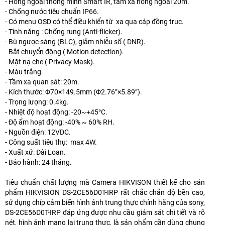
- Hồng ngoại thông minh Smart IR, tầm xa hồng ngoại 20m.
- Chống nước tiêu chuẩn IP66.
- Có menu OSD có thể điều khiển từ xa qua cáp đồng trục.
- Tính năng : Chống rung (Anti-flicker).
- Bù ngược sáng (BLC), giảm nhiễu số ( DNR).
- Bắt chuyển động ( Motion detection).
- Mặt nạ che ( Privacy Mask).
- Màu trắng.
- Tầm xa quan sát: 20m.
- Kích thước: Φ70×149.5mm (Φ2.76”×5.89”).
- Trọng lượng: 0.4kg.
- Nhiệt độ hoạt động: -20~+45°C.
- Độ ẩm hoạt động: -40% ~ 60% RH.
- Nguồn điện: 12VDC.
- Công suất tiêu thụ: max 4W.
- Xuất xứ: Đài Loan.
- Bảo hành: 24 tháng.
Tiêu chuẩn chất lượng mà Camera HIKVISON thiết kế cho sản
phẩm HIKVISION DS-2CE56D0T-IRP rất chắc chắn độ bền cao,
sử dụng chíp cảm biến hình ảnh trung thực chính hãng của sony,
DS-2CE56D0T-IRP đáp ứng được nhu cầu giám sát chi tiết và rõ
nét, hình ảnh mang lại trung thực, là sản phẩm cần dùng chung