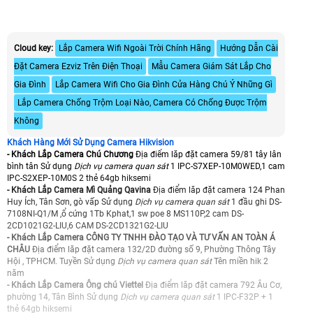
Cloud key:
Lắp Camera Wifi Ngoài Trời Chính Hãng
Hướng Dẫn Cài
Đặt Camera Ezviz Trên Điện Thoại
Mẫu Camera Giám Sát Lắp Cho
Gia Đình
Lắp Camera Wifi Cho Gia Đình Cửa Hàng Chú Ý Những Gì
Lắp Camera Chống Trộm Loại Nào, Camera Có Chống Được Trộm
Không
Khách Hàng Mới Sử Dụng Camera Hikvision
- Khách Lắp Camera Chú Chương
Địa điểm lăp đặt camera 59/81 tây lân
bình tân Sử dụng
Dịch vụ camera quan sát
1 IPC-S7XEP-10M0WED,1 cam
IPC-S2XEP-10M0S 2 thẻ 64gb hiksemi
- Khách Lắp Camera Mì Quảng Qavina
Địa điểm lăp đặt camera 124 Phan
Huy Ích, Tân Sơn, gò vấp Sử dụng
Dịch vụ camera quan sát
1 đầu ghi DS-
7108NI-Q1/M ,ổ cứng 1Tb Kphat,1 sw poe 8 MS110P,2 cam DS-
2CD1021G2-LIU,6 CAM DS-2CD1321G2-LIU
- Khách Lắp Camera CÔNG TY TNHH ĐÀO TẠO VÀ TƯ VẤN AN TOÀN Á
CHÂU
Địa điểm lăp đặt camera 132/2D đường số 9, Phường Thông Tây
Hội , TPHCM. Tuyền Sử dụng
Dịch vụ camera quan sát
Tên miền hik 2
năm
- Khách Lắp Camera Ông chú Viettel
Địa điểm lăp đặt camera 792 Âu Cơ,
phường 14, Tân Bình Sử dụng
Dịch vụ camera quan sát
1 IPC-F32P + 1
thẻ 64gb hiksemi