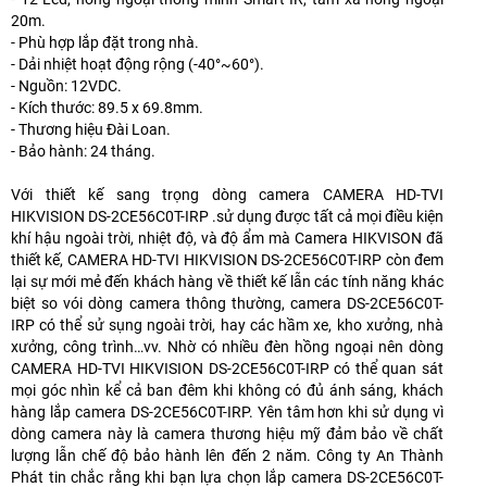
20m.
- Phù hợp lắp đặt trong nhà.
- Dải nhiệt hoạt động rộng (-40°~60°).
- Nguồn: 12VDC.
- Kích thước: 89.5 x 69.8mm.
- Thương hiệu Đài Loan.
- Bảo hành: 24 tháng.
Với thiết kế sang trọng dòng camera CAMERA HD-TVI
HIKVISION DS-2CE56C0T-IRP .sử dụng được tất cả mọi điều kiện
khí hậu ngoài trời, nhiệt độ, và độ ẩm mà Camera HIKVISON đã
thiết kế, CAMERA HD-TVI HIKVISION DS-2CE56C0T-IRP còn đem
lại sự mới mẻ đến khách hàng về thiết kế lẫn các tính năng khác
biệt so vói dòng camera thông thường, camera DS-2CE56C0T-
IRP có thể sử sụng ngoài trời, hay các hầm xe, kho xưởng, nhà
xưởng, công trình…vv. Nhờ có nhiều đèn hồng ngoại nên dòng
CAMERA HD-TVI HIKVISION DS-2CE56C0T-IRP có thể quan sát
mọi góc nhìn kể cả ban đêm khi không có đủ ánh sáng, khách
hàng lắp camera DS-2CE56C0T-IRP. Yên tâm hơn khi sử dụng vì
dòng camera này là camera thương hiệu mỹ đảm bảo về chất
lượng lẫn chế độ bảo hành lên đến 2 năm. Công ty An Thành
Phát tin chắc rằng khi bạn lựa chọn lắp camera DS-2CE56C0T-