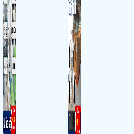
sát quá trình làm việc của
đến giải pháp giám sát kho
- Khách Lắp Camera Thiên Nhẫn
Địa điểm lăp đặt camera 168/20 Lê Thị
nhân viên, bảo vệ tài sản,
hàng 24/7 ổn định với độ
Bạch Cát, P11, Q11 HCM Sử dụng
Dịch vụ camera quan sát
1 đầu ghi KX-
theo dõi an ninh trong thời
sắc nét cao
A8124N2-VN,ổ cứng 2T tsb dss,2 cam IPC-S2XP-10M0WED (không ke L
gian thực qua điện thoại
dô tường)
hoặc máy tính từ xa
- Khách Lắp Camera lẩu bò trăm rưỡi
Địa điểm lăp đặt camera 516 cách
mạng tháng tám,nhiêu lộc,hcm Sử dụng
Dịch vụ camera quan sát
1 DS-
2CD1021G2-LIU
- Khách Lắp Camera Ngọc Quách
Địa điểm lăp đặt camera 633 kinh
dương vương,an lạc,hcm Sử dụng
Dịch vụ camera quan sát
1 đầu ghi KX-
7108aI-VN ,ổ cứng 2T tsb dss