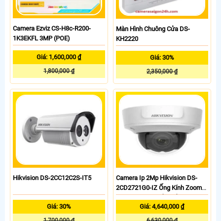
Camera Ezviz CS-H8c-R200-
Màn Hình Chuông Cửa DS-
1K3EKFL 3MP (POE)
KH2220
Giá: 1,600,000 ₫
Giá: 30%
1,800,000 ₫
2,350,000 ₫
Hikvision DS-2CC12C2S-IT5
Camera Ip 2Mp Hikvision DS-
2CD2721G0-IZ Ống Kính Zoom
Tự Động Trên Phần Mềm
Giá: 30%
Giá: 4,640,000 ₫
1,700,000 ₫
6,630,000 ₫