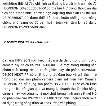
với những thiết bị đầu ghi hình và ổ cứng lưu trữ hình ảnh, do đó
HIKVISION DS-2CE56D0T-IRP có thể lưu trữ trong thời gian dài
tiện nghi trong nhiều trường hợp đáp ứng thời gian lưu trữ lâu,
DS-2CE56D0T-IRP được thiết kế theo chuẩn chống mưa nắng
chống chói sáng do đó bạn hoàn toàn yên tâm khi sử dụng
HIKVISION DS-2CE56D0T-IRP.
2. Camera thân DS-2CE16D0T-IRP.
Camera HIKVISON với nhiều mẫu mã đa dạng trong thị trường
camera tuy nhiên DS-2CE16D0T-IRP , là một trong những sản
phẩm chất lượng trên thị trường hiện nay sản phẩm HIKVISION
DS-2CE16D0T-IRP có chất lượng tốt đảm bảo và giá thành rẻ
trong các loại sản phẩm camera giám sát hiện nay. Camera
HIKVISON đã sử dụng sản phẩm DS-2CE16D0T-IRP chiến lược
trong nhiều thời gian qua và mang lại doanh thu lớn cho hãng
camera nay, với công nghệ mới chất lượng hình ảnh sắt nét HD
độ phân giải cao DS-2CE16D0T-IRP được nhiều người chọn mua
sử dụng trong công trình và kho xưởng văn phòng.