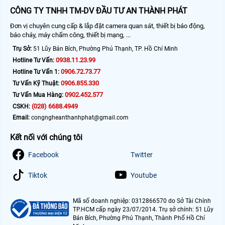
CÔNG TY TNHH TM-DV ĐẦU TƯ AN THÀNH PHÁT
Đơn vị chuyên cung cấp & lắp đặt camera quan sát, thiết bị báo động,
báo cháy, máy chấm công, thiết bị mạng, ...
Trụ Sở:
51 Lũy Bán Bích, Phường Phú Thạnh, TP. Hồ Chí Minh
0938.11.23.99
Hotline Tư Vấn:
0906.72.73.77
Hotline Tư Vấn 1:
0906.855.330
Tư Vấn Kỹ Thuật:
0902.452.577
Tư Vấn Mua Hàng:
(028) 6688.4949
CSKH:
Email:
congngheanthanhphat@gmail.com
Kết nối với chúng tôi
Facebook
Twitter
Tiktok
Youtube
Mã số doanh nghiệp: 0312866570 do Sở Tài Chính
TP.HCM cấp ngày 23/07/2014. Trụ sở chính: 51 Lũy
Bán Bích, Phường Phú Thạnh, Thành Phố Hồ Chí