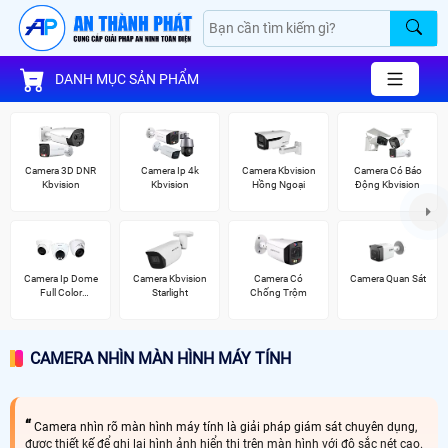
DANH MỤC SẢN PHẨM
Camera 3D DNR
Camera Ip 4k
Camera Kbvision
Camera Có Báo
Kbvision
Kbvision
Hồng Ngoại
Động Kbvision
Camera Ip Dome
Camera Kbvision
Camera Có
Camera Quan Sát
Full Color
Starlight
Chống Trộm
Kbvision
CAMERA NHÌN MÀN HÌNH MÁY TÍNH
Camera nhìn rõ màn hình máy tính là giải pháp giám sát chuyên dụng,
được thiết kế để ghi lại hình ảnh hiển thị trên màn hình với độ sắc nét cao.