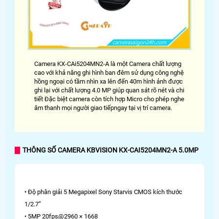
Camera KX-CAi5204MN2-A là một Camera chất lượng
cao với khả năng ghi hình ban đêm sử dụng công nghệ
hồng ngoại có tầm nhìn xa lên đến 40m hình ảnh được
ghi lại với chất lượng 4.0 MP giúp quan sát rõ nét và chi
tiết Đặc biệt camera còn tích hợp Micro cho phép nghe
âm thanh mọi người giao tiếpngay tại vị trí camera.
THÔNG SỐ CAMERA KBVISION KX-CAI5204MN2-A 5.0MP
• Độ phân giải 5 Megapixel Sony Starvis CMOS kích thước
1/2.7”
• 5MP 20fps@2960 × 1668