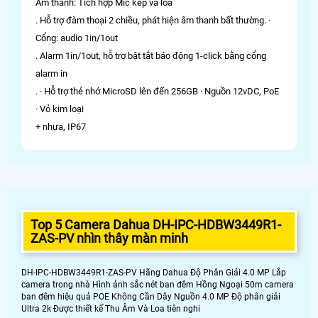
Âm thanh: Tích hợp Mic kép và loa
. Hỗ trợ đàm thoại 2 chiều, phát hiện âm thanh bất thường. ·
Cổng: audio 1in/1out
. Alarm 1in/1out, hỗ trợ bật tắt báo động 1-click bằng cổng
alarm in
. · Hỗ trợ thẻ nhớ MicroSD lên đến 256GB · Nguồn 12vDC, PoE
· Vỏ kim loại
+ nhựa, IP67
Top 5 Camera Dahua DH-IPC-HDBW3449R1-
ZAS-PV nhìn thây màn minh
DH-IPC-HDBW3449R1-ZAS-PV Hãng Dahua Độ Phân Giải 4.0 MP Lắp
camera trong nhà Hình ảnh sắc nét ban đêm Hồng Ngoại 50m camera
ban đêm hiệu quả POE Không Cần Dây Nguồn 4.0 MP Độ phân giải
Ultra 2k Được thiết kế Thu Âm Và Loa tiên nghi