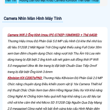
Trên Tivi
Hướng Dẫn Đổi Mật Khẩu Camera Kbvision Trên Điện Thoại
Camera Nhìn Màn Hình Máy Tính
Camera Wifi 2 Ống Kính Imou IPC-S7XEP-10M0WED + Thẻ 64GB:
Thương Hiệu Imou Độ Phân Giải 5.0 MP cấu Hình Có khe thẻ nhớ lưu
dữ liệu 512GB 2 Mắt Ngoài Trời Công nghệ thiếu sáng Full Color 30m
xem ban đêm chuyên dụng Chức năng vượt trội Thu Âm Và Loa nên
dùng trang bị đặt biệt 2 ống kính sắt nét giám sát đồng thời IP Wifi
5.0 megapixel Ultra 4k lite trang bị đặt biệt Chuẩn Giao Tiếp Onvif
trang bị đặt biệt Ống kính 3.6mm
Kbvision KX-C2007sPN3:
Thương Hiệu KBvision Độ Phân Giải 2.0 MP
Chức năng chuyên dụng Điều khiển zoom vật lý 16x Camera Thiết kế
mỹ thuật Chắc Chắn Xem ban đêm Hồng Ngoại Siêu Xa Với khả năng
Công Nghệ AI Chống trộm hiệu quả kết hợp khả năng Lưu dữ liệu tại
chỗ với khe cắm thẻ nhớ Micro SD 512GB Cấp Nguồn Qua Dây Mạng
2.0 megapixel Công nghệ nỗi bật Ánh sáng kép cấu Hình Nhận diện