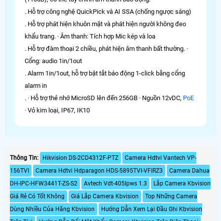
. Hỗ trợ công nghệ QuickPick và AI SSA (chống ngược sáng)
. Hỗ trợ phát hiện khuôn mặt và phát hiện người không đeo
khẩu trang. · Âm thanh: Tích hợp Mic kép và loa
. Hỗ trợ đàm thoại 2 chiều, phát hiện âm thanh bất thường. ·
Cổng: audio 1in/1out
. Alarm 1in/1out, hỗ trợ bật tắt báo động 1-click bằng cổng
alarm in
. · Hỗ trợ thẻ nhớ MicroSD lên đến 256GB · Nguồn 12vDC,
PoE
· Vỏ kim loại, IP67, IK10
Thông Tin:
Hikvision DS-2CD4312F-PTZ
Camera Hdtvi Vantech VP-
156TVI
Camera Hdtvi Hdparagon HDS-5895TVI-VFIRZ3
Camera Dahua
DH-IPC-HFW3441T-ZS-S2
Avtech Vdt-405Ipws 1.3
Lắp Camera Kbvision
Giá Rẻ Có Tốt Không
Giá Lắp Camera Kbvision
Top Những Camera
Dùng Nhiều Của Hãng Kbvision
Hướng Dẫn Xem Lại Đầu Ghi Kbvision