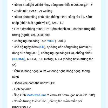
• Hỗ trợ Starlight với độ nhạy sáng cực thấp 0.005Lux@F1.5
• Chuẩn nén H265+, AI Coding
• Hỗ trợ chức năng phát hiện thông minh: Hàng rào ảo, Xâm
nhập (phân biệt người và xe), SMD 4.0
• Tìm kiếm thông minh: Tìm kiếm nhanh sự kiện theo từng đối
tượng (người, xe), Quickpick
• Chống ngược sáng True-
WDR
(120dB)
• Chế độ ngày đêm (
ICR
), tự động cân bằng trắng (AWB), tự
động bù sáng (AGC), chống ngược sáng(BLC), chống nhiễu
(3D-DNR)
, AI SSA, ROI, Defog , AFSA (chống nhiễu trùng tần
số)
• Tầm xa hồng ngoại 40m với công nghệ hồng ngoại thông
minh
• Hỗ trợ khe cắm thẻ nhớ 256GB
• Tích hợp mic
• Ống kính
Motorized lens
2.7mm-13.5mm (góc nhìn 99°–28°)
• Chuẩn tương thích ONVIF, hỗ trợ tên miền miễn phí
KBVISION.TV