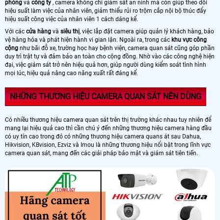
phòng
và
công ty
, camera không chỉ giám sát an ninh mà còn giúp theo dõi
hiệu suất làm việc của nhân viên, giảm thiểu rủi ro trộm cắp nội bộ thúc đẩy
hiệu suất công việc của nhân viên 1 cách dáng kể.
Với các
cửa hàng
và
siêu thị
, việc lắp đặt camera giúp quản lý khách hàng, bảo
vệ hàng hóa và phát hiện hành vi gian lận. Ngoài ra, trong các
khu vực công
cộng
như bãi đỗ xe, trường học hay bệnh viện, camera quan sát cũng góp phần
duy trì trật tự và đảm bảo an toàn cho cộng đồng. Nhờ vào các công nghệ hiện
đại, việc giám sát trở nên hiệu quả hơn, giúp người dùng kiểm soát tình hình
mọi lúc, hiệu quả nâng cao năng xuất rất đáng kể.
NHỮNG THƯƠNG HIỆU CAMERA QUAN SÁT NÊN DÙNG
Có nhiều thương hiệu camera quan sát trên thị trường khác nhau tuy nhiên để
mang lại hiệu quả cao thì cần chú ý đến những thương hiệu camera hàng đầu
có uy tín cao trong đó có những thương hiệu camera quans át sau Dahua,
Hikvision, KBvision, Ezviz và Imou là những thương hiệu nổi bật trong lĩnh vực
camera quan sát, mang đến các giải pháp bảo mật và giám sát tiên tiến.