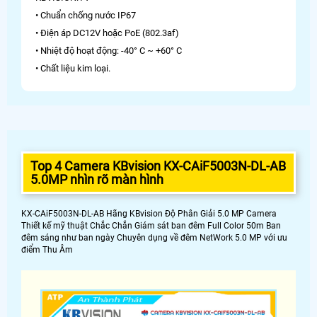
• Chuẩn chống nước IP67
• Điện áp DC12V hoặc PoE (802.3af)
• Nhiệt độ hoạt động: -40° C ~ +60° C
• Chất liệu kim loại.
Top 4 Camera KBvision KX-CAiF5003N-DL-AB
5.0MP nhìn rõ màn hình
KX-CAiF5003N-DL-AB Hãng KBvision Độ Phân Giải 5.0 MP Camera
Thiết kế mỹ thuật Chắc Chắn Giám sát ban đêm Full Color 50m Ban
đêm sáng như ban ngày Chuyên dụng về đêm NetWork 5.0 MP với ưu
điểm Thu Âm