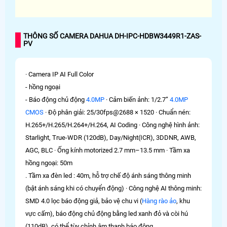
THÔNG SỐ CAMERA DAHUA DH-IPC-HDBW3449R1-ZAS-
PV
· Camera IP AI Full Color
- hồng ngoại
- Báo động chủ động
4.0MP
· Cảm biến ảnh: 1/2.7”
4.0MP
CMOS
· Độ phân giải: 25/30fps@2688 × 1520 · Chuẩn nén:
H.265+/H.265/H.264+/H.264, AI Coding · Công nghệ hình ảnh:
Starlight, True-WDR (120dB), Day/Night(ICR), 3DDNR, AWB,
AGC, BLC · Ống kính motorized 2.7 mm–13.5 mm · Tầm xa
hồng ngoại: 50m
. Tầm xa đèn led : 40m, hỗ trợ chế độ ánh sáng thông minh
(bật ánh sáng khi có chuyển động) · Công nghệ AI thông minh:
SMD 4.0 lọc báo động giả, bảo vệ chu vi (
Hàng rào ảo
, khu
vực cấm), báo động chủ động bằng led xanh đỏ và còi hú
(110dB), có thể tùy chỉnh âm thanh báo động.