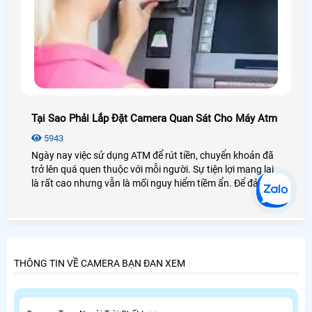
Tại Sao Phải Lắp Đặt Camera Quan Sát Cho Máy Atm
5943
Ngày nay việc sử dụng ATM để rút tiền, chuyển khoản đã
trở lên quá quen thuộc với mỗi người. Sự tiện lợi mang lại
là rất cao nhưng vẫn là mối nguy hiểm tiềm ẩn. Để đảm
bảo an ninh, sự an toàn cho khách hàng, tiền bạc và đảm
bảo các giao dịch diễn ra một cách thuận lợi thì việc lắp
đặt camera cho máy ATM là giải pháp cần được thực hiện.
THÔNG TIN VỀ CAMERA BẠN ĐAN XEM