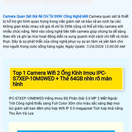
TƯ VẤN CAMERA QUAN SÁT
CAMERA XOAY 360
Camera Quan Sát Giá Rẻ Chỉ Từ 399K Công Nghệ Mới
Camera quan sát là thiết
CAMERA CÓ CHỨC NĂNG ZOOM QUANG
LẮP CAMERA CÓ THU ÂM
bị hổ trợ ghi hình quan trọng trong việc giám sát và bảo vệ an ninh tại các
không gian khác nhau với giá rẻ chỉ từ 399k cũng có thể sở hữu camera wifi
CAMERA CÓ MÀU BAN ĐÊM
CAMERA CÓ WIFI
nhiều chức năng. Nhờ vào công nghệ tiên tiến camera giúp chúng ta dễ dàng
theo dõi và ghi lại mọi hoạt động diễn ra xung quanh một cách chi tiết và chân
thực. Đây là sự phát triển của công nghệ phục vụ sự an tâm và yên tâm cho
mọi người trong cuộc sống hàng ngày. Ngày Upate:
7/24/2026 12:00:00 AM
Top 1 Camera Wifi 2 Ống Kính Imou IPC-
S7XEP-10M0WED + Thẻ 64GB nhìn rõ màn
hình
Dưới đây là vô vàn camera quan sát giá rẻ chính hãng chất lượng cao dành
cho bạn lựa chọn
IPC-S7XEP-10M0WED Hãng Imou Độ Phân Giải 5.0 MP 2 Mắt Ngoài
Trời Công nghệ thiếu sáng Full Color 30m cho màu sắc sáng đẹp mọi
lúc giám sát ban đêm phù hợp Wifi IP 5.0 megapixel Tích hợp khả năng
Thu Âm Và Loa