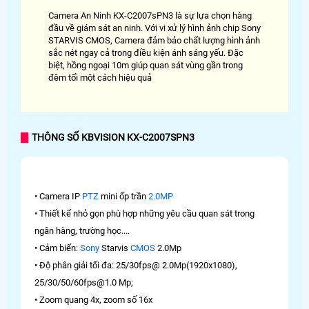
Camera An Ninh KX-C2007sPN3 là sự lựa chọn hàng
đầu về giám sát an ninh. Với vi xử lý hình ảnh chip Sony
STARVIS CMOS, Camera đảm bảo chất lượng hình ảnh
sắc nét ngay cả trong điều kiện ánh sáng yếu. Đặc
biệt, hồng ngoại 10m giúp quan sát vùng gần trong
đêm tối một cách hiệu quả
THÔNG SỐ KBVISION KX-C2007SPN3
• Camera IP
PTZ
mini ốp trần
2.0MP
• Thiết kế nhỏ gọn phù hợp những yêu cầu quan sát trong
ngân hàng, trường học....
• Cảm biến:
Sony
Starvis
CMOS
2.0Mp
• Độ phân giải tối đa: 25/30fps@ 2.0Mp(1920x1080),
25/30/50/60fps@1.0 Mp;
• Zoom quang 4x, zoom số 16x