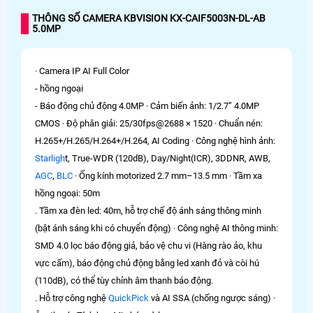
THÔNG SỐ CAMERA KBVISION KX-CAIF5003N-DL-AB
5.0MP
· Camera IP AI Full Color
- hồng ngoại
- Báo động chủ động 4.0MP · Cảm biến ảnh: 1/2.7” 4.0MP
CMOS · Độ phân giải: 25/30fps@2688 × 1520 · Chuẩn nén:
H.265+/H.265/H.264+/H.264, AI Coding · Công nghệ hình ảnh:
Starligh
t, True-WDR (120dB), Day/Night(ICR), 3DDNR, AWB,
AGC
,
BLC
· Ống kính motorized 2.7 mm–13.5 mm · Tầm xa
hồng ngoại: 50m
. Tầm xa đèn led: 40m, hỗ trợ chế độ ánh sáng thông minh
(bật ánh sáng khi có chuyển động) · Công nghệ AI thông minh:
SMD 4.0 lọc báo động giả, bảo vệ chu vi (Hàng rào ảo, khu
vực cấm), báo động chủ động bằng led xanh đỏ và còi hú
(110dB), có thể tùy chỉnh âm thanh báo động.
. Hỗ trợ công nghệ
QuickPick
và AI SSA (chống ngược sáng) ·