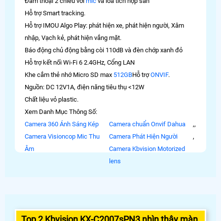
Đàm thoại 2 chiều với
mic
và loa tích hợp sẵn
Hỗ trợ Smart tracking.
Hỗ trợ IMOU Algo Play: phát hiện xe, phát hiện người, Xâm
nhập, Vạch kẻ, phát hiện vắng mặt.
Báo động chủ động bằng còi 110dB và đèn chớp xanh đỏ
Hỗ trợ kết nối Wi-Fi 6 2.4GHz, Cổng LAN
Khe cắm thẻ nhớ Micro SD max
512GB
Hỗ trợ
ONVIF
.
Nguồn: DC 12V1A, điện năng tiêu thụ <12W
Chất liệu vỏ plastic.
Xem Danh Mục Thông Số:
Camera 360 Ánh Sáng Kép
Camera chuẩn Onvif Dahua
,
,
Camera Visioncop Mic Thu
Camera Phát Hiện Người
,
Âm
Camera Kbvision Motorized
lens
Top 2 Kbvision KX-C2007sPN3 nhìn thây màn