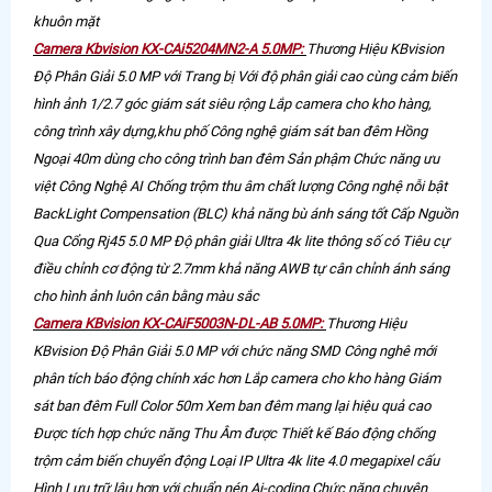
khuôn mặt
Camera Kbvision KX-CAi5204MN2-A 5.0MP:
Thương Hiệu KBvision
Độ Phân Giải 5.0 MP với Trang bị Với độ phân giải cao cùng cảm biến
hình ảnh 1/2.7 góc giám sát siêu rộng Lắp camera cho kho hàng,
công trình xây dựng,khu phố Công nghệ giám sát ban đêm Hồng
Ngoại 40m dùng cho công trình ban đêm Sản phậm Chức năng ưu
việt Công Nghệ AI Chống trộm thu âm chất lượng Công nghệ nỗi bật
BackLight Compensation (BLC) khả năng bù ánh sáng tốt Cấp Nguồn
Qua Cổng Rj45 5.0 MP Độ phân giải Ultra 4k lite thông số có Tiêu cự
điều chỉnh cơ động từ 2.7mm khả năng AWB tự cân chỉnh ánh sáng
cho hình ảnh luôn cân bằng màu sắc
Camera KBvision KX-CAiF5003N-DL-AB 5.0MP:
Thương Hiệu
KBvision Độ Phân Giải 5.0 MP với chức năng SMD Công nghê mới
phân tích báo động chính xác hơn Lắp camera cho kho hàng Giám
sát ban đêm Full Color 50m Xem ban đêm mang lại hiệu quả cao
Được tích hợp chức năng Thu Âm được Thiết kế Báo động chống
trộm cảm biến chuyển động Loại IP Ultra 4k lite 4.0 megapixel cấu
Hình Lưu trữ lâu hơn với chuẩn nén Ai-coding Chức năng chuyên