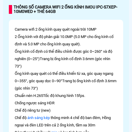
THÔNG SỐ CAMERA WIFI 2 ỐNG KÍNH IMOU IPC-S7XEP-
10M0WED + THẺ 64GB
Camera wifi 2 ống kính quay quét ngoài trời 10MP
2 Ống kính với độ phân giải 10.0MP (5.0 MP cho ống kính cố
định và 5.0 MP cho ống kính quay quét).
Ống kính cố định có thể điều chỉnh được góc 0~260° và độ
nghiên (0~25°)Trang bị ống kính cố định 3.6mm (góc nhìn
73°)
Ống kính quay quét có thể điều khiển từ xa, góc quay ngang
0~355°, góc quay dọc 0~90°Trang bị ống kính cố định 3.6mm
(góc nhìn 73°)
Chuẩn nén H.265Tốc độ khung hình 15fps.
Chống ngược sáng HDR
Chế độ riêng tư (new)
Chế độ
ánh sáng kép
thông minh 4 chế độ ban đêm, Hồng
ngoại và đèn LED trên cả 2 ống kính, tầm xa 30m