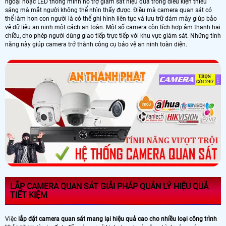
ngoại hoặc LED thông minh hỗ trợ giám sát hiệu quả trong điều kiện thiếu
sáng mà mắt người không thể nhìn thấy được. Điều mà camera quan sát có
thể làm hơn con người là có thể ghi hình liên tục và lưu trữ đám mây giúp bảo
vệ dữ liệu an ninh một cách an toàn. Một số camera còn tích hợp âm thanh hai
chiều, cho phép người dùng giao tiếp trực tiếp với khu vực giám sát. Những tính
năng này giúp camera trở thành công cụ bảo vệ an ninh toàn diện.
LẮP CAMERA QUAN SÁT GIẢI PHÁP QUẢN LÝ HIỆU QUẢ
TIẾT KIỆM
Việc
lắp đặt camera quan sát mang lại hiệu quả cao cho nhiều loại công trình