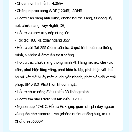
• Chuẩn nén hình ảnh: H.265+
• Chống ngược sáng WDR(120dB), 3DNR
• Hỗ trợ cân bằng ánh sáng, chống ngược sáng, tự động lấy
nét, chức năng Day/Night(ICR)
• Hỗ trợ 20 user truy cập cùng lúc
• Tốc độ: 100°/s, xoay ngang 355°
• Hỗ trợ cài đặt 255 điểm tuần tra, 8 quá trình tuần tra thông
minh, 5 nhóm điểm tuần tra tự động
• Hỗ trợ các chức năng thông minh AI: Hàng rào ảo, khu vực
cấm, phát hiện lãng vãng, phát hiện tụ tập, phát hiện vật thể
bỏ rơi, vật thể bị lấy mất, di chuyển nhanh, phát hiện đỗ xe trái
phép, SMD 3.0, Phát hiện khuôn mặt...
• Hỗ trợ chức năng điều khiển 3D thông minh
• Hỗ trợ thẻ nhớ Micro SD lên đến 512GB
• Nguồn cấp 12VDC, Hỗ trợ PoE, giúp giảm chi phí dây nguồn
và nguồn cho camera IP66 (chống nước, chống bụi), IK10,
Chống sét 6000V