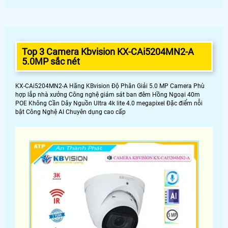
Top 3 Camera Kbvision KX-CAi5204MN2-A
5.0MP sắc nét
KX-CAi5204MN2-A Hãng KBvision Độ Phân Giải 5.0 MP Camera Phù
hợp lắp nhà xưởng Công nghệ giám sát ban đêm Hồng Ngoại 40m
POE Không Cần Dây Nguồn Ultra 4k lite 4.0 megapixel Đặc điểm nỗi
bật Công Nghệ AI Chuyên dụng cao cấp