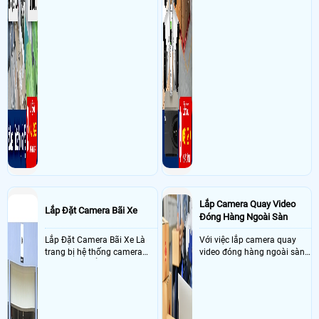
Lắp Camera Quay Video
Lắp Đặt Camera Bãi Xe
Đóng Hàng Ngoài Sàn
Lắp Đặt Camera Bãi Xe Là
Với việc lắp camera quay
trang bị hệ thống camera
video đóng hàng ngoài sàn
nhận diện biển số tại khu
thì đây là một giải pháp
vực cổng của các bãi giữ xe
camera cực kì cần thiết cho
kết hợp với phần mềm quản
các shop kinh doanh online
lý để ghi nhận lượt xe ra vào
đều nên sử dụng để có thể
chụp hình thông tin xe và
bảo vệ quyền lợi shop tránh