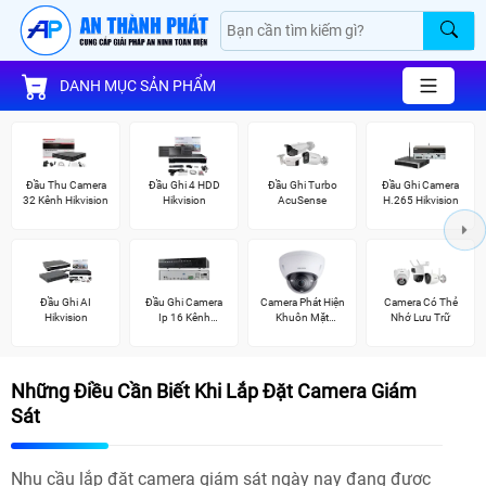
DANH MỤC SẢN PHẨM
Đầu Thu Camera
Đầu Ghi 4 HDD
Đầu Ghi Turbo
Đầu Ghi Camera
32 Kênh Hikvision
Hikvision
AcuSense
H.265 Hikvision
Đầu Ghi AI
Đầu Ghi Camera
Camera Phát Hiện
Camera Có Thẻ
Hikvision
Ip 16 Kênh
Khuôn Mặt
Nhớ Lưu Trữ
Hikvision
Kbvision
Những Điều Cần Biết Khi Lắp Đặt Camera Giám
Sát
Nhu cầu lắp đặt camera giám sát ngày nay đang được