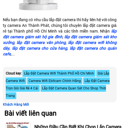
Nếu bạn đang có nhu cầu lắp đặt camera thì hãy liên hệ với công
ty camera An Thành Phát, chúng tôi chuyên lắp đặt camera giá
rẻ tại Thành phố Hồ Chí Minh và các tỉnh miền nam. Nhận
lắp
đặt camera giám sát hộ gia đình
,
lắp đặt camera giám sát kho
xưởng
,
lắp đặt camera văn phòng
,
lắp đặt camera wifi không
dây
,
lắp đặt camera cho cửa hàng
,
lắp đặt camera cho quán
cafe
,...
Cloud key:
Lắp Đặt Camera Wifi Thành Phố Hồ Chí Minh
Giá Lắp
Camera Wifi
Camera Wifi Ebitcam Chính Hãng
Lắp Đặt Camera
Trọn Gói Giá Rẻ 4 Cái
Lắp Đặt Camera Quan Sát Cho Shop Thời
Trang
Khách Hàng Mới
Bài viết liên quan
Những Điều Cần Biết Khi Chọn Lắp Camera