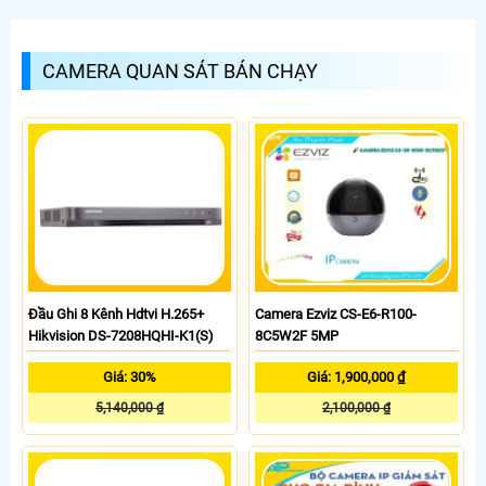
CAMERA QUAN SÁT BÁN CHẠY
Đầu Ghi 8 Kênh Hdtvi H.265+
Camera Ezviz CS-E6-R100-
Hikvision DS-7208HQHI-K1(S)
8C5W2F 5MP
Giá: 30%
Giá: 1,900,000 ₫
5,140,000 ₫
2,100,000 ₫