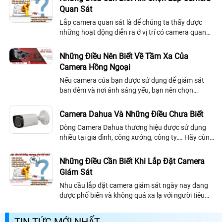
Quan Sát
Lắp camera quan sát là để chúng ta thấy được
những hoạt động diễn ra ở vị trí có camera quan
sát, bên cạnh đó thì góp phần giúp chúng ta đảm
bảo được an ninh ở nơi có lắp đặt hệ...
Những Điều Nên Biết Về Tầm Xa Của
Camera Hồng Ngoại
Nếu camera của bạn được sử dụng để giám sát
ban đêm và nơi ánh sáng yếu, bạn nên chọn
camera quan sát có đèn LED hồng ngoại (IR) chiếu
sáng vùng quan sát. IR là vô hình với mắt người
Camera Dahua Và Những Điều Chưa Biết
nhưng không phải đối với cảm biến của camera
Dòng Camera Dahua thương hiệu được sử dụng
nhiều tại gia đình, công xưởng, công ty…. Hãy cùng
chúng tôi khám phá những điều chưa biết về dòng
sản phẩm.
Những Điều Cần Biết Khi Lắp Đặt Camera
Giám Sát
Nhu cầu lắp đặt camera giám sát ngày nay đang
được phổ biến và không quá xa lạ với người tiêu
dùng, vậy làm thế nào để chọn đúng camera cho
mình.
TIN TỨC MỚI NHẤT