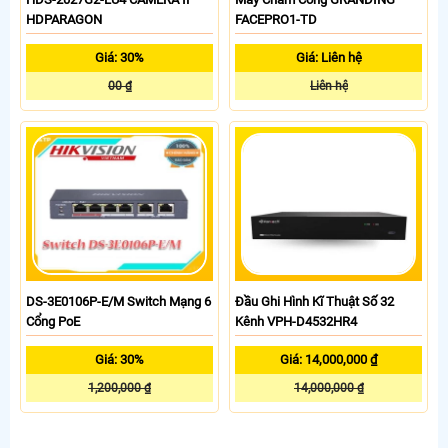
HDPARAGON
FACEPRO1-TD
Giá: 30%
Giá: Liên hệ
00 ₫
Liên hệ
DS-3E0106P-E/M Switch Mạng 6
Đầu Ghi Hình Kĩ Thuật Số 32
Cổng PoE
Kênh VPH-D4532HR4
Giá: 30%
Giá: 14,000,000 ₫
1,200,000 ₫
14,000,000 ₫