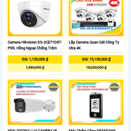
Camera Hikvision DS-2CE71D8T-
Lắp Camera Quan Sát Công Ty
PIRL Hồng Ngoại Chống Trộm
Utra 4K
Giá: 1,150,000 ₫
Giá: 15,150,000 ₫
1,580,000 ₫
18,200,000 ₫
HDS-2027G2-LU4 CAMERA IP
Máy Chấm Công GRANDING