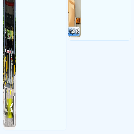
biển số lưu trực tiếp về máy
được các tình trạng bị đánh
tinh trạm để nhân viên tiện
mất cắp hàng hóa
đối soát, tính tiền xe xe ra
khỏi bãi