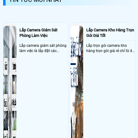
Lắp Camera Giám Sát
Lắp Camera Kho Hàng Trọn
Phòng Làm Việc
Gói Giá Tốt
Lắp camera giám sát phòng
Lắp trọn gói camera kho
làm việc là lắp đặt các
hàng trọn gói giá rẻ chỉ từ 4
camera ghi hình ảnh sắc nét
triệu đồng sở hữu ngày trọn
và âm thanh trong phòng
bộ gồm 4 camera, 1 đầu ghi
làm việc với mục đích giám
hình, ổ cứng, switch mang
sát quá trình làm việc của
đến giải pháp giám sát kho
nhân viên, bảo vệ tài sản,
hàng 24/7 ổn định với độ
theo dõi an ninh trong thời
sắc nét cao
gian thực qua điện thoại
hoặc máy tính từ xa