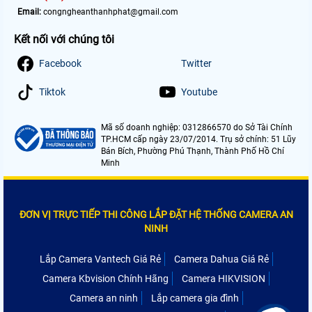
Email:
congngheanthanhphat@gmail.com
Kết nối với chúng tôi
Facebook
Twitter
Tiktok
Youtube
Mã số doanh nghiệp: 0312866570 do Sở Tài Chính
TP.HCM cấp ngày 23/07/2014. Trụ sở chính: 51 Lũy
Bán Bích, Phường Phú Thạnh, Thành Phố Hồ Chí
Minh
ĐƠN VỊ TRỰC TIẾP THI CÔNG LẮP ĐẶT HỆ THỐNG CAMERA AN
NINH
Lắp Camera Vantech Giá Rẻ
Camera Dahua Giá Rẻ
Camera Kbvision Chính Hãng
Camera HIKVISION
Camera an ninh
Lắp camera gia đình