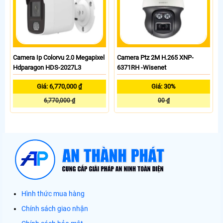
Camera Ip Colorvu 2.0 Megapixel
Camera Ptz 2M H.265 XNP-
Hdparagon HDS-2027L3
6371RH -Wisenet
Giá: 6,770,000 ₫
Giá: 30%
6,770,000 ₫
00 ₫
Hình thức mua hàng
Chính sách giao nhận