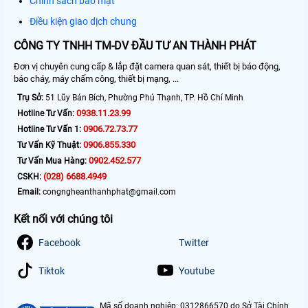
Chính sách bảo mật
Điều kiện giao dịch chung
CÔNG TY TNHH TM-DV ĐẦU TƯ AN THÀNH PHÁT
Đơn vị chuyên cung cấp & lắp đặt camera quan sát, thiết bị báo động,
báo cháy, máy chấm công, thiết bị mạng, ...
Trụ Sở:
51 Lũy Bán Bích, Phường Phú Thạnh, TP. Hồ Chí Minh
0938.11.23.99
Hotline Tư Vấn:
0906.72.73.77
Hotline Tư Vấn 1:
0906.855.330
Tư Vấn Kỹ Thuật:
0902.452.577
Tư Vấn Mua Hàng:
(028) 6688.4949
CSKH:
Email:
congngheanthanhphat@gmail.com
Kết nối với chúng tôi
Facebook
Twitter
Tiktok
Youtube
Mã số doanh nghiệp: 0312866570 do Sở Tài Chính