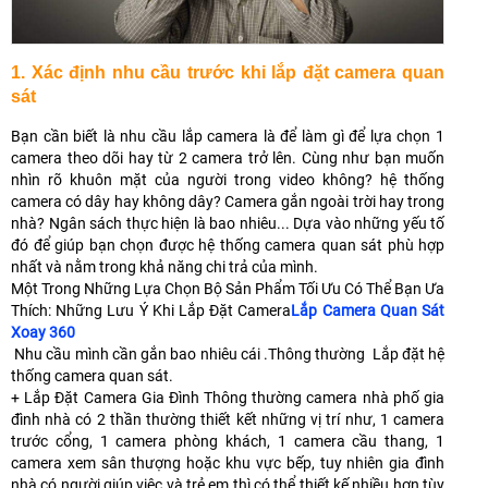
1. Xác định nhu cầu trước khi lắp đặt camera quan
sát
Bạn cần biết là nhu cầu lắp camera là để làm gì để lựa chọn 1
camera theo dõi hay từ 2 camera trở lên. Cùng như bạn muốn
nhìn rõ khuôn mặt của người trong video không? hệ thống
camera có dây hay không dây? Camera gắn ngoài trời hay trong
nhà? Ngân sách thực hiện là bao nhiêu... Dựa vào những yếu tố
đó để giúp bạn chọn được hệ thống camera quan sát phù hợp
nhất và nằm trong khả năng chi trả của mình.
Một Trong Những Lựa Chọn Bộ Sản Phẩm Tối Ưu Có Thể Bạn Ưa
Thích: Những Lưu Ý Khi Lắp Đặt Camera
Lắp Camera Quan Sát
Xoay 360
Nhu cầu mình cần gắn bao nhiêu cái .Thông thường Lắp đặt hệ
thống camera quan sát.
+ Lắp Đặt Camera Gia Đình Thông thường camera nhà phố gia
đình nhà có 2 thần thường thiết kết những vị trí như, 1 camera
trước cổng, 1 camera phòng khách, 1 camera cầu thang, 1
camera xem sân thượng hoặc khu vực bếp, tuy nhiên gia đình
nhà có người giúp việc và trẻ em thì có thể thiết kế nhiều hơn tùy