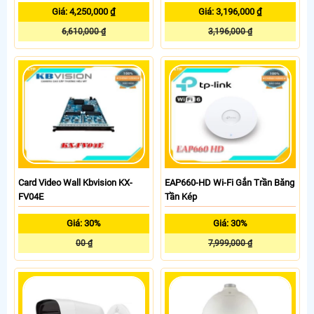
Giá: 4,250,000 ₫
Giá: 3,196,000 ₫
6,610,000 ₫
3,196,000 ₫
Card Video Wall Kbvision KX-
EAP660-HD Wi-Fi Gắn Trần Băng
FV04E
Tần Kép
Giá: 30%
Giá: 30%
00 ₫
7,999,000 ₫