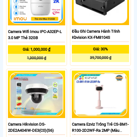
Đầu Ghi Camera Hành Trình
Camera Wifi Imou IPC-A32EP-L
Kbvision KX-FM8104S
3.0 MP Thẻ 32GB
Giá: 30%
Giá: 1,000,000 ₫
39,700,000 ₫
1,300,000 ₫
Camera Hikvision DS-
Camera Ezviz Trông Trẻ CS-BM1-
2DE2A404IW-DE3(C0)(S6)
R100-2D2WF-Ra 2MP (Màu
Hồng)