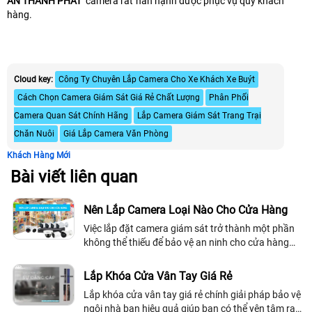
AN THÀNH PHÁT
camera rất hân hạnh được phục vụ quý khách
hàng.
Cloud key:
Công Ty Chuyên Lắp Camera Cho Xe Khách Xe Buýt
Cách Chọn Camera Giám Sát Giá Rẻ Chất Lượng
Phân Phối
Camera Quan Sát Chính Hãng
Lắp Camera Giám Sát Trang Trại
Chăn Nuôi
Giá Lắp Camera Văn Phòng
Khách Hàng Mới
Bài viết liên quan
Nên Lắp Camera Loại Nào Cho Cửa Hàng
Việc lắp đặt camera giám sát trở thành một phần
không thể thiếu để bảo vệ an ninh cho cửa hàng
của bạn. Chúng giúp ghi lại hình ảnh và cho phép
bạn xem được mọi hoạt động diễn ra...
Lắp Khóa Cửa Vân Tay Giá Rẻ
Lắp khóa cửa vân tay giá rẻ chính giải pháp bảo vệ
ngôi nhà bạn hiệu quả giúp bạn có thể yên tâm ra