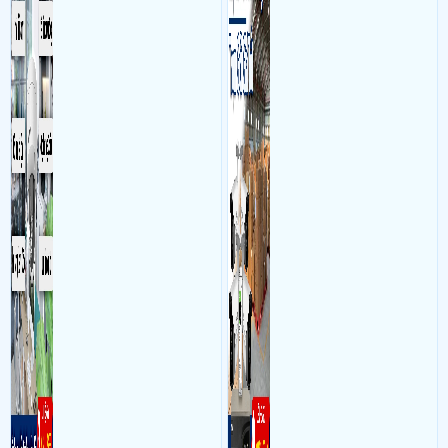
và âm thanh trong phòng
bộ gồm 4 camera, 1 đầu ghi
làm việc với mục đích giám
hình, ổ cứng, switch mang
sát quá trình làm việc của
đến giải pháp giám sát kho
nhân viên, bảo vệ tài sản,
hàng 24/7 ổn định với độ
theo dõi an ninh trong thời
sắc nét cao
gian thực qua điện thoại
hoặc máy tính từ xa