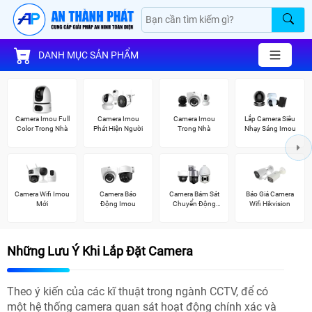
DANH MỤC SẢN PHẨM
Camera Imou Full
Camera Imou
Camera Imou
Lắp Camera Siêu
Color Trong Nhà
Phát Hiện Người
Trong Nhà
Nhạy Sáng Imou
Camera Wifi Imou
Camera Báo
Camera Bám Sát
Báo Giá Camera
Mới
Động Imou
Chuyển Động
Wifi Hikvision
Kbvision
Những Lưu Ý Khi Lắp Đặt Camera
Theo ý kiến của các kĩ thuật trong ngành CCTV, để có
một hệ thống camera quan sát hoạt động chính xác và