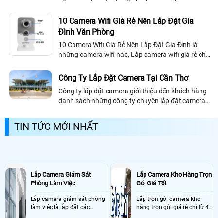
ngoài mà không cần phải lo lắng có kẻ xấu xâm
nhập ngôi nhà của mình.
10 Camera Wifi Giá Rẻ Nên Lắp Đặt Gia
Đình Văn Phòng
10 Camera Wifi Giá Rẻ Nên Lắp Đặt Gia Đình là
những camera wifi nào, Lắp camera wifi giá rẻ chú
ý gì để được ổn định? Lắp camera wifi giá rẻ tiết
kiệm xem qua điện thoại Wifi 3g nên chọn loại nào
Công Ty Lắp Đặt Camera Tại Cần Thơ
trong 10 thiết bị camera wifi sau đây.
Công ty lắp đặt camera giới thiệu đến khách hàng
danh sách những công ty chuyên lắp đặt camera
tại cần thơ để khách hàng dể dàng lựa chọn cho
mình được công ty uy tín.
TIN TỨC MỚI NHẤT
Lắp Camera Giám Sát
Lắp Camera Kho Hàng Trọn
Phòng Làm Việc
Gói Giá Tốt
Lắp camera giám sát phòng
Lắp trọn gói camera kho
làm việc là lắp đặt các
hàng trọn gói giá rẻ chỉ từ 4
camera ghi hình ảnh sắc nét
triệu đồng sở hữu ngày trọn