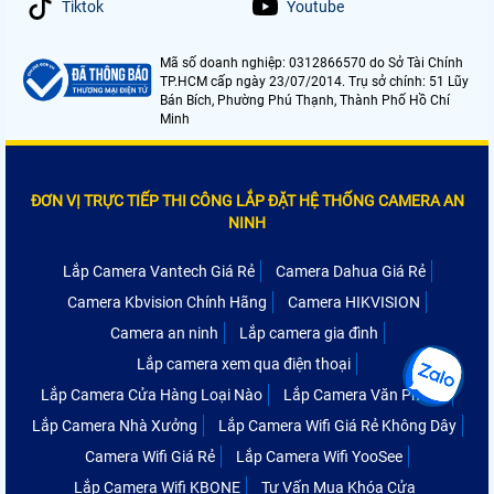
Tiktok
Youtube
Mã số doanh nghiệp: 0312866570 do Sở Tài Chính
TP.HCM cấp ngày 23/07/2014. Trụ sở chính: 51 Lũy
Bán Bích, Phường Phú Thạnh, Thành Phố Hồ Chí
Minh
ĐƠN VỊ TRỰC TIẾP THI CÔNG LẮP ĐẶT HỆ THỐNG CAMERA AN
NINH
Lắp Camera Vantech Giá Rẻ
Camera Dahua Giá Rẻ
Camera Kbvision Chính Hãng
Camera HIKVISION
Camera an ninh
Lắp camera gia đình
Lắp camera xem qua điện thoại
Lắp Camera Cửa Hàng Loại Nào
Lắp Camera Văn Phòng
Lắp Camera Nhà Xưởng
Lắp Camera Wifi Giá Rẻ Không Dây
Camera Wifi Giá Rẻ
Lắp Camera Wifi YooSee
Lắp Camera Wifi KBONE
Tư Vấn Mua Khóa Cửa