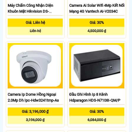
Máy Chấm Công Nhận Diện
Camera Ai Solar Wifi 4Mp Kết Nối
Khuôn Mặt Hikvision DS-
Mạng 4G Vantech AI-V2034C
K1T642M
Giá: Liên hệ
Giá: 30%
Liên hệ
4,500,000 ₫
Camera Ip Dome Hồng Ngoại
Đầu Ghi Hình Ip 8 Kênh
2.0Mp Dh Ipc-Hdw3241tmp-As
Hdparagon HDS-N7108I-QM/P
Giá: 3,196,000 ₫
Giá: 30%
3,196,000 ₫
6,084,000 ₫