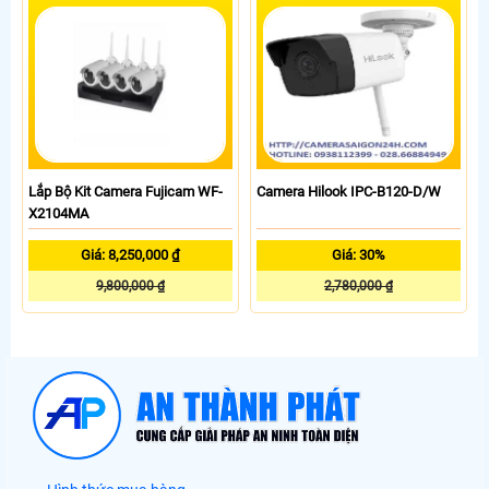
Lắp Bộ Kit Camera Fujicam WF-
Camera Hilook IPC-B120-D/W
X2104MA
Giá: 8,250,000 ₫
Giá: 30%
9,800,000 ₫
2,780,000 ₫