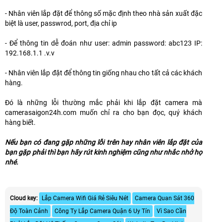
- Nhân viên lắp đặt để thông số mặc định theo nhà sản xuất đặc
biệt là user, passwrod, port, địa chỉ ip
- Để thông tin dễ đoán như user: admin password: abc123 IP:
192.168.1.1 .v.v
- Nhân viên lắp đặt để thông tin giống nhau cho tất cả các khách
hàng.
Đó là những lỗi thường mắc phải khi lắp đặt camera mà
camerasaigon24h.com muốn chỉ ra cho bạn đọc, quý khách
hàng biết.
Nếu bạn có đang gặp những lỗi trên hay nhân viên lắp đặt của
bạn gặp phải thì bạn hãy rút kinh nghiệm cũng như nhắc nhở họ
nhé.
Cloud key:
Lắp Camera Wifi Giá Rẻ Siêu Nét
Camera Quan Sát 360
Độ Toàn Cảnh
Công Ty Lắp Camera Quận 6 Uy Tín
Vì Sao Cần