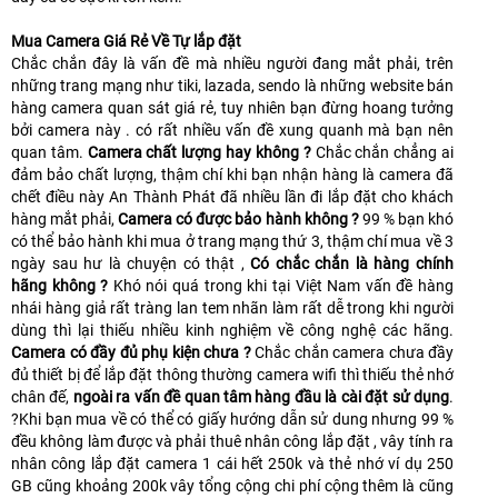
Mua Camera Giá Rẻ Về Tự lắp đặt
Chắc chắn đây là vấn đề mà nhiều người đang mắt phải, trên
những trang mạng như tiki, lazada, sendo là những website bán
hàng camera quan sát giá rẻ, tuy nhiên bạn đừng hoang tưởng
bởi camera này . có rất nhiều vấn đề xung quanh mà bạn nên
quan tâm.
Camera chất lượng hay không ?
Chắc chắn chẳng ai
đảm bảo chất lượng, thậm chí khi bạn nhận hàng là camera đã
chết điều này An Thành Phát đã nhiều lần đi lắp đặt cho khách
hàng mắt phải,
Camera có được bảo hành không ?
99 % bạn khó
có thể bảo hành khi mua ở trang mạng thứ 3, thậm chí mua về 3
ngày sau hư là chuyện có thật ,
Có chắc chắn là hàng chính
hãng không ?
Khó nói quá trong khi tại Việt Nam vấn đề hàng
nhái hàng giả rất tràng lan tem nhãn làm rất dễ trong khi người
dùng thì lại thiếu nhiều kinh nghiệm về công nghệ các hãng.
Camera có đầy đủ phụ kiện chưa ?
Chắc chắn camera chưa đầy
đủ thiết bị để lắp đặt thông thường camera wifi thì thiếu thẻ nhớ
chân đế,
ngoài ra vấn đề quan tâm hàng đầu là cài đặt sử dụng
.
?Khi bạn mua về có thể có giấy hướng dẫn sử dung nhưng 99 %
đều không làm được và phải thuê nhân công lắp đặt , vây tính ra
nhân công lắp đặt camera 1 cái hết 250k và thẻ nhớ ví dụ 250
GB cũng khoảng 200k vây tổng cộng chi phí cộng thêm là cũng