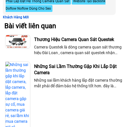
Phải Lắp Đặt Hệ Thống Camera Quan Sát
Website Tạo Backlink
Doflow Noflow Dùng Cho Seo
Khách Hàng Mới
Bài viết liên quan
Thương Hiệu Camera Quan Sát Questek
Camera Questek là dòng camera quan sát thương
hiệu Đài Loan , camera quan sát questek nhận
những chứng nhận quốc tế CE,FCC ,RoHS và CMA
sản phẩm camera quan sát questek hướng đến...
Những Sai Lầm Thường Gặp Khi Lắp Dặt
Camera
Những sai lầm khách hàng lắp đặt camera thường
mắt phải để đảm bảo hệ thống tốt hơn. đây là
những lời khuyên trước khi lắp đặt camera quan
sát mà khách hàng không nên bỏ qua để có hệ
thống camera quan sát ổn định