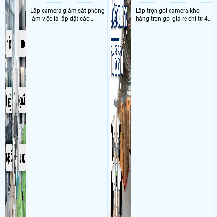
Lắp camera giám sát phòng
Lắp trọn gói camera kho
làm việc là lắp đặt các
hàng trọn gói giá rẻ chỉ từ 4
camera ghi hình ảnh sắc nét
triệu đồng sở hữu ngày trọn
và âm thanh trong phòng
bộ gồm 4 camera, 1 đầu ghi
làm việc với mục đích giám
hình, ổ cứng, switch mang
sát quá trình làm việc của
đến giải pháp giám sát kho
nhân viên, bảo vệ tài sản,
hàng 24/7 ổn định với độ
theo dõi an ninh trong thời
sắc nét cao
gian thực qua điện thoại
hoặc máy tính từ xa