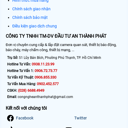
Hình thức mua hàng
Chính sách giao nhận
Chính sách bảo mật
Điều kiện giao dịch chung
CÔNG TY TNHH TM-DV ĐẦU TƯ AN THÀNH PHÁT
Đơn vị chuyên cung cấp & lắp đặt camera quan sát, thiết bị báo động,
báo cháy, máy chấm công, thiết bị mạng, ...
Trụ Sở:
51 Lũy Bán Bích, Phường Phú Thạnh, TP. Hồ Chí Minh
0938.11.23.99
Hotline Tư Vấn:
0906.72.73.77
Hotline Tư Vấn 1:
0906.855.330
Tư Vấn Kỹ Thuật:
0902.452.577
Tư Vấn Mua Hàng:
(028) 6688.4949
CSKH:
Email:
congngheanthanhphat@gmail.com
Kết nối với chúng tôi
Facebook
Twitter