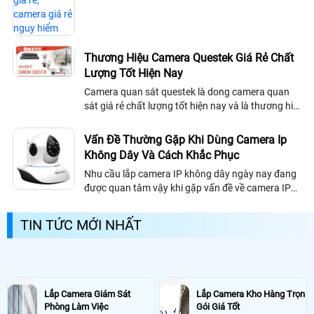
Thương Hiệu Camera Questek Giá Rẻ Chất
Lượng Tốt Hiện Nay
Camera quan sát questek là dong camera quan
sát giá rẻ chất lượng tốt hiện nay và là thương hiệu
Camera hàng đầu Đài Loan , có trụ sở chính tại Đài
Loan, sau 30 năm thành lập và...
Vấn Đề Thường Gặp Khi Dùng Camera Ip
Không Dây Và Cách Khắc Phục
Nhu cầu lắp camera IP không dây ngày nay đang
được quan tâm vậy khi gặp vấn đề về camera IP
thì ta sẽ có hướng giải quyết như nào.
TIN TỨC MỚI NHẤT
Lắp Camera Giám Sát
Lắp Camera Kho Hàng Trọn
Phòng Làm Việc
Gói Giá Tốt