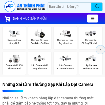
DANH MỤC SẢN PHẨM
Camera Chip
Camera Kbvision
Camera Ip Thân
Camera Có
Sony NIR
Ban Đêm Có Màu
Trụ Kbvision
Chống Xâm Nhập
KBvision
Kbvision
Camera Wifi 360
Lắp Camera Wifi
Lắp Camera
Lắp Camera
Kbvision Full
2Mp Kbvision
H.265+ Kbvision
Dahua H.265+
Color
Những Sai Lầm Thường Gặp Khi Lắp Dặt Camera
Những sai lầm khách hàng lắp đặt camera thường mắt
phải để đảm bảo hệ thống tốt hơn. đây là những lời