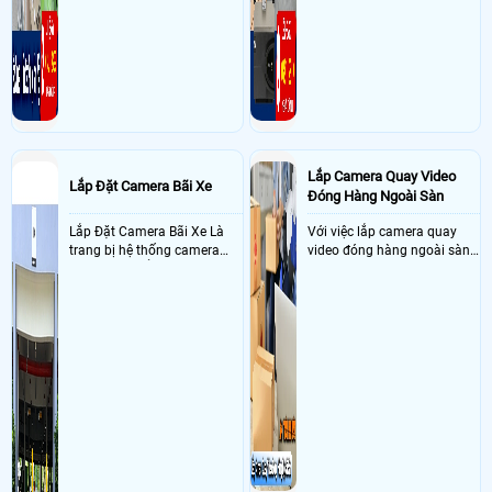
Lắp Camera Quay Video
Lắp Đặt Camera Bãi Xe
Đóng Hàng Ngoài Sàn
Lắp Đặt Camera Bãi Xe Là
Với việc lắp camera quay
trang bị hệ thống camera
video đóng hàng ngoài sàn
nhận diện biển số tại khu
thì đây là một giải pháp
vực cổng của các bãi giữ xe
camera cực kì cần thiết cho
kết hợp với phần mềm quản
các shop kinh doanh online
lý để ghi nhận lượt xe ra vào
đều nên sử dụng để có thể
chụp hình thông tin xe và
bảo vệ quyền lợi shop tránh
biển số lưu trực tiếp về máy
được các tình trạng bị đánh
tinh trạm để nhân viên tiện
mất cắp hàng hóa
đối soát, tính tiền xe xe ra
khỏi bãi