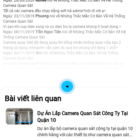
Ngày: 26/03/2020
Muilee
nói về Những Thắc Mắc Cơ Bản Về Hệ Thống
Camera Quan Sát
Tất cả các camera đều chạy bằng wifi hả admin?nói rõ với ạ>
Ngày: 23/11/2019
Phuong
nói về Những Thắc Mắc Cơ Bản Về Hệ Thống
Camera Quan Sát
Vi sao khi cup dien xong va co dien tro la camera khong ti hoat dong >
Ngày: 08/11/2019
Trần Ngọc Tiện
nói về Những Thắc Mắc Cơ Bản Về Hệ
Thống Camera Quan Sát
Camera quay 360 độ đang quay thì bỗng nhiên không quay nữa sau 2
tháng sử dụng..hìnnanhr vẫn xem đc qua tivi nhưng chỉ đứng 1 chỗ>
Ngày: 04/11/2019
lâm
nói về Những Thắc Mắc Cơ Bản Về Hệ Thống
Camera Quan Sát
co e hỏi camera quen nét cục sạc k xem được lịch sử thì phải làm sao ạ>
Ngày: 25/10/2019
My Hoa
nói về Những Thắc Mắc Cơ Bản Về Hệ Thống
Camera Quan Sát
Cho em hỏi là camera có ghi hình được màn hình laptop đang hiển thị cai
gì không ạ? Nếu có thì làm cách nào để mình hạn chế quay thấy màn
hình laptop ấy ạ>
Ngày: 02/10/2019
Admin
nói về Những Thắc Mắc Cơ Bản Về Hệ Thống
Bài viết liên quan
Camera Quan Sát
Chào anh việt: Anh chỉnh đầu ghi hình nhận đúng chuẩn của camera là
được ạ, chỉnh jack đầu ghi và camera nữa ạ>
Dự Án Lắp Camera Quan Sát Công Ty Tại
Ngày: 01/10/2019
việt
nói về Những Thắc Mắc Cơ Bản Về Hệ Thống
Quận 10
Camera Quan Sát
em có 1 camera analog khi cắm vào đầu ghi lên hình cứ chớp tắt chớp
Dự án lắp bộ camera quan sát công ty tại quận 10
tắt. và màu trên hình màu đỏ nhiều. xin ad bắt bệnh và chỉ dùm em cách
chính hãng với các thiết bị như camera quan sát
khắc phục dc ko ạ>