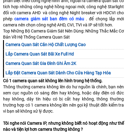
phân biệt theo công nghệ hình ảnh, ngoài ra camera quan sát có
tích hợp những công nghệ hồng ngoại mới, công nghệ Starlight
đối với camera AHD và công nghệ Night breaker với HDCVI cho
phép
camera giám sát ban đêm có màu
. để chọng lắp mới
camera nên chọn công nghệ AHD, CVI, TVI và IP sẽ tốt hơn.
Top Những Bộ Camera Giám Sát Nên Dùng: Những Thắc Mắc Cơ
Bản Về Hệ Thống Camera Quan Sát
Camera Quan Sát Căn Hộ Chất Lượng Cao
Lắp Camera Quan Sát Bãi Xe Full Hd
Camera Quan Sát Gia Đình Ghi Âm 2K
Lắp Đặt Camera Quan Sát Dành Cho Cửa Hàng Tạp Hóa
Có 1 camera quan sát không lên hình trong hệ thống.
Thông thường camera không lên do hư nguồn là chính, bạn nên
xem cục nguồn có sáng đèn hay không, hoặc dây điện có đức
hay không, dây tín hiệu có bị cắt hay không, thông thường
trường hợp có 1 camera không lên nên gọi kỹ thuật đến kiểm tra
vì bạn sẽ không xử lý được.
Tôi nghe nói Camera IP, nhưng không biết nó hoạt động như thế
nào và tiện lợi hơn camera thường không ?