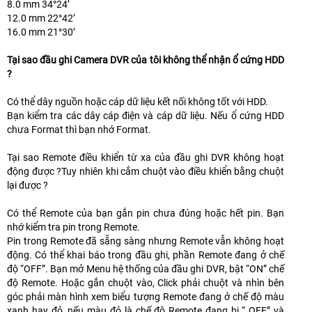
8.0 mm 34°24’
12.0 mm 22°42’
16.0 mm 21°30’
Tại sao đầu ghi Camera DVR của tôi không thể nhận ổ cứng HDD
?
Có thể dây nguồn hoặc cáp dữ liệu kết nối không tốt với HDD.
Bạn kiểm tra các dây cáp điện và cáp dữ liệu. Nếu ổ cứng HDD
chưa Format thì bạn nhớ Format.
Tại sao Remote điều khiển từ xa của đầu ghi DVR không hoạt
động được ?Tuy nhiên khi cắm chuột vào điều khiển bằng chuột
lại được ?
Có thể Remote của bạn gắn pin chưa đúng hoặc hết pin. Bạn
nhớ kiểm tra pin trong Remote.
Pin trong Remote đã sẵng sàng nhưng Remote vẫn không hoạt
động. Có thể khai báo trong đầu ghi, phần Remote đang ở chế
độ “OFF”. Bạn mở Menu hệ thống của đầu ghi DVR, bật “ON” chế
độ Remote. Hoặc gắn chuột vào, Click phải chuột và nhìn bên
góc phải màn hình xem biểu tượng Remote đang ở chế độ màu
xanh hay đỏ, nếu màu đỏ là chế độ Remote đang bị “ OFF” và