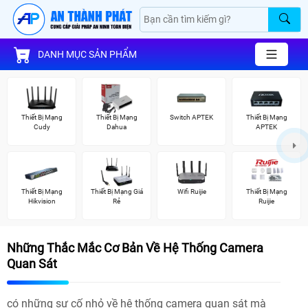
DANH MỤC SẢN PHẨM
Thiết Bị Mạng
Thiết Bị Mạng
Switch APTEK
Thiết Bị Mạng
Cudy
Dahua
APTEK
Thiết Bị Mạng
Thiết Bị Mạng Giá
Wifi Ruijie
Thiết Bị Mạng
Hikvision
Rẻ
Ruijie
Những Thắc Mắc Cơ Bản Về Hệ Thống Camera
Quan Sát
có những sự cố nhỏ về hệ thống camera quan sát mà