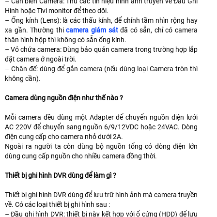
– Cản biến Camera: Thu các tín hiệu hình ảnh truyền về Đầu Ghi
Hình hoặc Tivi monitor để theo dõi.
– Ống kính (Lens): là các thấu kính, để chỉnh tầm nhìn rộng hay
xa gần. Thường thi
camera giám sát
đã có sẵn, chỉ có camera
thân hình hộp thì không có sẵn ống kính.
– Vỏ chứa camera: Dùng bảo quản camera trong trường hợp lắp
đặt camera ở ngoài trời.
– Chân đế: dùng để gắn camera (nếu dùng loại Camera tròn thì
không cần).
Camera dùng nguồn điện như thế nào ?
Mỗi camera đều dùng một Adapter để chuyển nguồn điện lưới
AC 220V để chuyển sang nguồn 6/9/12VDC hoặc 24VAC. Dòng
điện cung cấp cho camera nhỏ dưới 2A.
Ngoài ra người ta còn dùng bộ nguồn tổng có dòng điện lớn
dùng cung cấp nguồn cho nhiều camera đồng thời.
Thiết bị ghi hình DVR dùng để làm gì ?
Thiết bị ghi hình DVR dùng để lưu trữ hình ảnh mà camera truyền
về. Có các loại thiết bị ghi hình sau :
– Đầu ghi hình DVR: thiết bị này kết hợp với ổ cứng (HDD) để lưu