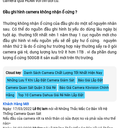
camera qua HDMI vơi tivi đời cũ.
Đầu ghi hình camera không nhận ổ cứng ?
Thường không nhận ổ cứng của đầu ghi do một số nguyên nhân
sau. Có thể do nguồn đầu ghi hình bị yếu do dùng lâu ngày bị
tuột áp. thường tốt nhất nên 1 năm thay 1 cục nguồn mới cho
đầu ghi hình vì nếu nguồn yếu sẽ dễ gây hư ổ cứng. nguyên
nhân thứ 2 là do ổ cứng hư trường hợp này thường sẩy ra ở gói
camera giá rẻ, dung lượng lưu trữ ít hơn 1TB . vì đa phần dung
lượng ổ cứng 500GB ít sản xuất mới trên thị trường.
Cloud key:
Danh Sách Camera Chất Lượng Tốt Nhất Hiện Nay
Những Lưu Ý Khi Lắp Đặt Camera Giám Sát
Báo Giá Lắp Đặt
Camera Quan Sát Quận 3 Giá Rẻ
Báo Giá Camera Kbvision Chính
Hãng
Top 10 Camera Dahua Giá Rẻ Nên Lắp Đặt
Khách Hàng Mới
Ngày: 17/03/2022
Lê thị lam
nói về Những Thắc Mắc Cơ Bản Về Hệ
Thống Camera Quan Sát
Nếu đầu của camera rớt ra khỏi thân có sửa được ko và phải sửa như thế
nào>