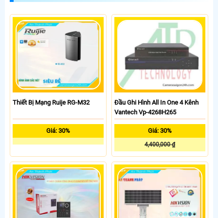
Camera Quan Sát
Chào Ngô thị nga: Vấn đề không xem lại được là do không nhận ổ cứng,
anh/chị thử thay nguồn cho đầu ghi hình hoặc thay ổ cứng để camera có
thể lưu lại được nhé>
Ngày: 21/06/2018
Ngô thị nga
nói về Những Thắc Mắc Cơ Bản Về Hệ
Thống Camera Quan Sát
Cho e hỏi,e đang sử dụng 10 camera,hiẻn tại e muốn xem lại thì xảy ra lỗi
No dis không xem lại được,bên trên góc trái màn hình có hiện chữ No.và
khi giám sát trực tiếp e kích chuột vào 1 camera bất kỳ để xem thì thấy
màn hình đứng yên,cho e hỏi lỗi như vậy là nguyên nhân do đâu,và nếu
xem trên điện thoại giám sát từ xa có xem lại được thời gian ghi hình
không?em xin cảm ơn ,và cách khắc phục lỗi đó như thế nào ah>
Ngày: 25/05/2018
Lê ngọc quí
nói về Những Thắc Mắc Cơ Bản Về Hệ
Đầu Ghi Hình All In One 4 Kênh
Thiết Bị Mạng Ruije RG-M32
Thống Camera Quan Sát
Vantech Vp-4268H265
Trên màng hình k xuất hiện con trỏ chuột nhấy chuột k phản hồi.>
Ngày: 07/04/2018
admin
nói về Những Thắc Mắc Cơ Bản Về Hệ Thống
Giá: 30%
Giá: 30%
Camera Quan Sát
Chào anh/chị Hanh: Anh/chị chưa có wifi muốn dùng bộ phát 3G đúng
4,400,000 ₫
không ạ, anh/chị liên hệ hotline để được biết rõ hơn nhé >
Ngày: 06/04/2018
Hanh
nói về Những Thắc Mắc Cơ Bản Về Hệ Thống
Camera Quan Sát
Mình muốn lặp bộ camera 12 cổng để xem qua điện thoại thì cần bộ
intenet công xuất bao nhiêu >
Ngày: 30/03/2018
admin
nói về Những Thắc Mắc Cơ Bản Về Hệ Thống
Camera Quan Sát
Chào
Nguyễn Tấn Phương
camera quan sát zoom được, tuy nhiên để
zoom thấy mặt trộm thì hiện tại Viêt Nam mình chưa có bạn ạ. vì khi lưu