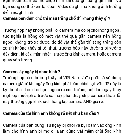
Bạn hoàn toàn có thể chụp hình khi đầu ghi đang ghi hình. Và
bạn cũng có thể xem lại đoạn Video đã ghi mà không ảnh hưởng
đến việc ghi hình.
Camera ban đêm chổ thì màu trắng chổ thì không thây gì ?
Trường hợp này không phải lỗi camera mà do bị chói hồng ngoại,
tức nghĩa là hồng có một vật thể quá gần camera nên hồng
ngoại không trỏ xa được, do đó vật thể gần thì sáng trằng còn
xa thì không thấy gì tối thui. trường hôp này thường bị vướng
dây điện , lá cây, màn nhện trước ống kính camera, hoặc camera
quay vào tường .
Camera lây ngày bị nhòe hình ?
Trường hợp này thường thấy tại Việt Nam vì đa phần là sử dụng
camera giá rẻ lâu ngày ống kính phải cân chỉnh lại. vấn đề này là
kỹ thuât sẽ làm cho bạn. ngoài ra còn trường hợp lâu ngày thấy
một lớp muỗi phía trước cái này phải thay chíp camera khác. lỗi
này thường gặp khi khách hàng lắp camera AHD giá rẻ.
Camera của tôi hình ảnh không rõ nét như ban đầu ?
Camera của bạn dùng lâu ngày bị khói và bụi bám vào ống kính
làm cho hình ảnh bị mờ đi. Bạn dùng vải mềm chùi ống kính