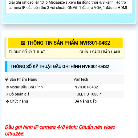
giải ghi rất cao lên tới 6 Megapixels Xem lại đồng thời 4/8 kênh. Hỗ trợ
camera IP của bên thứ 3 với chuẩn ONVif. 1 đầu ra VGA, 1 đầu ra HDMI
📖 THÔNG TIN SẢN PHẨM NVR301-04S2
THÔNG SỐ KỸ THUẬT
CHÍNH SÁCH BẢO HÀNH
THÔNG SỐ KỸ THUẬT ĐẦU GHI HÌNH NVR301-04S2
💎 Sản Phẩm Hãng
VanTech
®️ Model Đầu Ghi Hình
NVR301-04S2
️⚡ Độ phân giải
FULL HD 1080P
✤ Chức năng
Dễ Nâng Cấp
Đầu ghi hình IP camera 4/8 kênh: Chuẩn nén video
Ultra265.