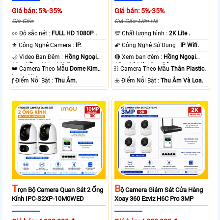
Giá bán: 5%-35%
Giá bán: 5%-35%
Giá Gốc:
Giá Gốc: Liên Hệ
️👀 Độ sắc nét :
FULL HD 1080P .
💯 Chất lượng hình :
2K Lite .
⚜️ Công Nghệ Camera :
IP.
🌠 Công Nghệ Sử Dụng :
IP Wifi.
🌙 Video Ban Đêm :
Hồng Ngoại
🔴 Xem ban đêm :
Hồng Ngoại
10m Hồng Ngoại SMD.
15m Có Màu Ban Ðêm.
👑 Camera Theo Mẫu
Dome Kim
⛓ Camera Theo Mẫu
Thân Plastic.
loại + Nhựa.
️ƒ Điểm Nỗi Bật :
Thu Âm.
️☣️ Điểm Nỗi Bật :
Thu Âm Và Loa.
T
B
Rọn Bộ Camera Quan Sát 2 Ống
Ộ Camera Giám Sát Cửa Hàng
Kính IPC-S2XP-10M0WED
Xoay 360 Ezviz H6C Pro 3MP