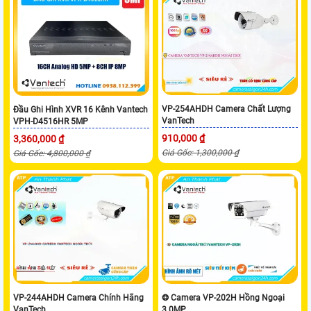
VP-254AHDH Camera Chất Lượng
Đầu Ghi Hình XVR 16 Kênh Vantech
VanTech
VPH-D4516HR 5MP
910,000 ₫
3,360,000 ₫
Giá Gốc: 1,300,000 ₫
Giá Gốc: 4,800,000 ₫
VP-244AHDH Camera Chính Hãng
❂ Camera VP-202H Hồng Ngoại
VanTech
3.0MP