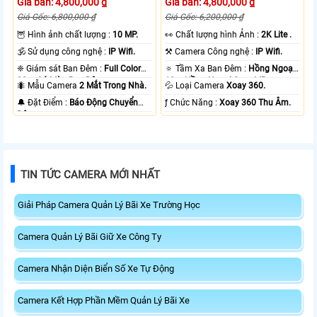
Giá bán: 4,800,000 ₫
Giá bán: 4,800,000 ₫
Giá Gốc: 6,800,000 ₫
Giá Gốc: 6,200,000 ₫
🦉 Hình ảnh chất lượng :
10 MP.
️👀 Chất lượng hình Ảnh :
2K Lite .
🕉️ Sử dụng công nghệ :
IP Wifi.
⚒ Camera Công nghệ :
IP Wifi.
❈ Giám sát Ban Đêm :
Full Color
🔅 Tầm Xa Ban Đêm :
Hồng Ngoại
20m Có Màu Ban Ðêm.
10m Hồng Ngoại Smart IR.
🐜 Mẫu Camera
2 Mắt Trong Nhà.
💦 Loại Camera
Xoay 360.
️🔔 Đặt Điểm :
Báo Động Chuyển
️ƒ Chức Năng :
Xoay 360 Thu Âm.
Động.
TIN TỨC CAMERA MỚI NHẤT
Giải Pháp Camera Quản Lý Bãi Xe Trường Học
Camera Quản Lý Bãi Giữ Xe Công Ty
Camera Nhận Diện Biển Số Xe Tự Động
Camera Kết Hợp Phần Mềm Quản Lý Bãi Xe