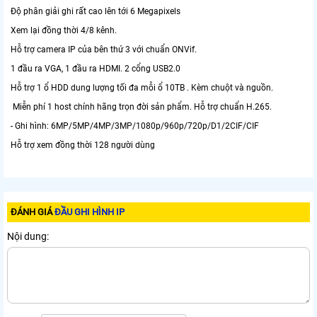
Độ phân giải ghi rất cao lên tới 6 Megapixels
Xem lại đồng thời 4/8 kênh.
Hỗ trợ camera IP của bên thứ 3 với chuẩn ONVif.
1 đầu ra VGA, 1 đầu ra HDMI. 2 cổng USB2.0
Hỗ trợ 1 ổ HDD dung lượng tối đa mỗi ổ 10TB . Kèm chuột và nguồn.
Miễn phí 1 host chính hãng trọn đời sản phẩm. Hỗ trợ chuẩn H.265.
- Ghi hình: 6MP/5MP/4MP/3MP/1080p/960p/720p/D1/2CIF/CIF
Hỗ trợ xem đồng thời 128 người dùng
ĐÁNH GIÁ
ĐẦU GHI HÌNH IP
Nội dung: