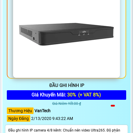
ĐẦU GHI HÌNH IP
Giá Khuyến Mãi:
30%
(+ VAT 8%)
Giá Niêm Yết:00 ₫
Thương Hiệu
VanTech
Ngày Đăng
2/13/2020 9:43:22 AM
Đầu ghi hình IP camera 4/8 kênh: Chuẩn nén video Ultra265. Độ phân