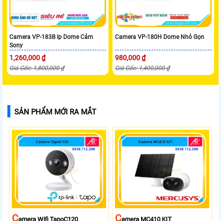
Camera VP-183B Ip Dome Cảm
Camera VP-180H Dome Nhỏ Gọn
Sony
1,260,000 ₫
980,000 ₫
Giá Gốc: 1,800,000 ₫
Giá Gốc: 1,400,000 ₫
SẢN PHẨM MỚI RA MẮT
C
C
Amera Wifi TapoC120
Amera MC410 KIT