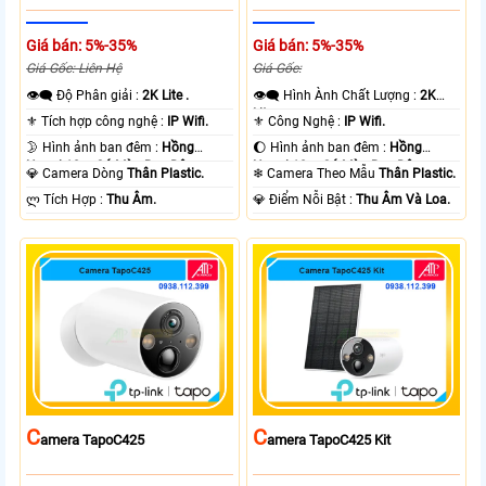
Giá bán: 5%-35%
Giá bán: 5%-35%
Giá Gốc: Liên Hệ
Giá Gốc:
👁️‍🗨 Độ Phân giải :
2K Lite .
👁️‍🗨 Hình Ành Chất Lượng :
2K
Lite .
⚜️ Tích hợp công nghệ :
IP Wifi.
⚜️ Công Nghệ :
IP Wifi.
🌛 Hình ảnh ban đêm :
Hồng
🌔 Hình ảnh ban đêm :
Hồng
Ngoại 10m Có Màu Ban Ðêm.
Ngoại 10m Có Màu Ban Ðêm.
💎 Camera Dòng
Thân Plastic.
❄ Camera Theo Mẫu
Thân Plastic.
️ლ Tích Hợp :
Thu Âm.
️💎 Điểm Nỗi Bật :
Thu Âm Và Loa.
C
C
Amera TapoC425
Amera TapoC425 Kit