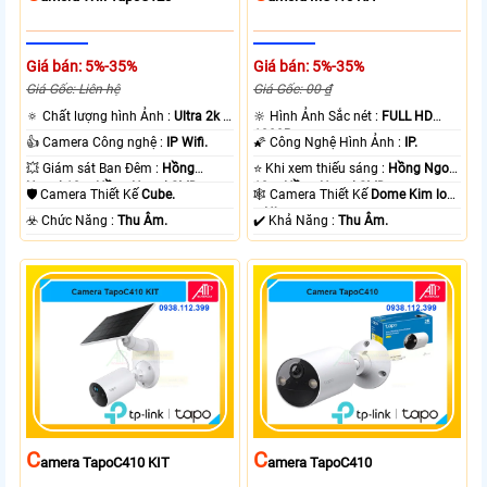
Giá bán: 5%-35%
Giá bán: 5%-35%
Giá Gốc: Liên hệ
Giá Gốc: 00 ₫
🔅 Chất lượng hình Ảnh :
Ultra 2k +
🔆 Hình Ảnh Sắc nét :
FULL HD
.
1080P .
👍 Camera Công nghệ :
IP Wifi.
🌠 Công Nghệ Hình Ảnh :
IP.
💥 Giám sát Ban Đêm :
Hồng
⭐ Khi xem thiếu sáng :
Hồng Ngoại
Ngoại 10m Hồng Ngoại SMD.
10m Hồng Ngoại SMD.
🛡 Camera Thiết Kế
Cube.
🕸️ Camera Thiết Kế
Dome Kim loại
+ Nhựa.
️☣️ Chức Năng :
Thu Âm.
️✔️ Khả Năng :
Thu Âm.
C
C
Amera TapoC410 KIT
Amera TapoC410