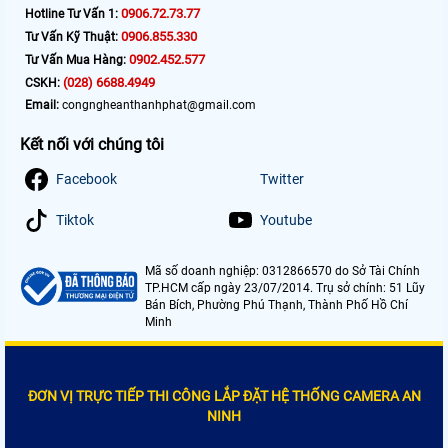
0906.72.73.77
Hotline Tư Vấn 1:
0906.855.330
Tư Vấn Kỹ Thuật:
0902.452.577
Tư Vấn Mua Hàng:
(028) 6688.4949
CSKH:
Email:
congngheanthanhphat@gmail.com
Kết nối với chúng tôi
Facebook
Twitter
Tiktok
Youtube
Mã số doanh nghiệp: 0312866570 do Sở Tài Chính
TP.HCM cấp ngày 23/07/2014. Trụ sở chính: 51 Lũy
Bán Bích, Phường Phú Thạnh, Thành Phố Hồ Chí
Minh
ĐƠN VỊ TRỰC TIẾP THI CÔNG LẮP ĐẶT HỆ THỐNG CAMERA AN
NINH