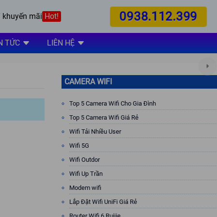
0938.112.399
 khuyến mãi
Hot!
N TỨC
LIÊN HỆ
CAMERA WIFI
Top 5 Camera Wifi Cho Gia Đình
Top 5 Camera Wifi Giá Rẻ
Wifi Tải Nhiều User
Wifi 5G
Wifi Outdor
Wifi Up Trần
Modem wifi
Lắp Đặt Wifi UniFi Giá Rẻ
Router Wifi 6 Ruijie