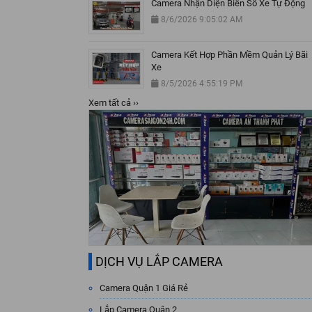
Camera Nhận Diện Biển Số Xe Tự Động
8/6/2026 9:05:02 AM
Camera Kết Hợp Phần Mềm Quản Lý Bãi
Xe
8/5/2026 4:55:19 PM
Xem tất cả ››
DỊCH VỤ LẮP CAMERA
Camera Quận 1 Giá Rẻ
Lắp Camera Quận 2