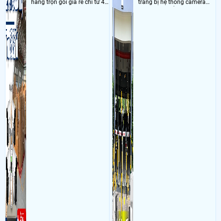
hàng trọn gói giá rẻ chỉ từ 4
trang bị hệ thống camera
triệu đồng sở hữu ngày trọn
nhận diện biển số tại khu
bộ gồm 4 camera, 1 đầu ghi
vực cổng của các bãi giữ xe
hình, ổ cứng, switch mang
kết hợp với phần mềm quản
đến giải pháp giám sát kho
lý để ghi nhận lượt xe ra vào
hàng 24/7 ổn định với độ
chụp hình thông tin xe và
sắc nét cao
biển số lưu trực tiếp về máy
tinh trạm để nhân viên tiện
đối soát, tính tiền xe xe ra
khỏi bãi