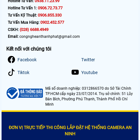
0938.11.23.99
Hotline Tư Vấn:
0906.72.73.77
Hotline Tư Vấn 1:
0906.855.330
Tư Vấn Kỹ Thuật:
0902.452.577
Tư Vấn Mua Hàng:
(028) 6688.4949
CSKH:
Email:
congngheanthanhphat@gmail.com
Kết nối với chúng tôi
Facebook
Twitter
Tiktok
Youtube
Mã số doanh nghiệp: 0312866570 do Sở Tài Chính
TP.HCM cấp ngày 23/07/2014. Trụ sở chính: 51 Lũy
Bán Bích, Phường Phú Thạnh, Thành Phố Hồ Chí
Minh
ĐƠN VỊ TRỰC TIẾP THI CÔNG LẮP ĐẶT HỆ THỐNG CAMERA AN
NINH