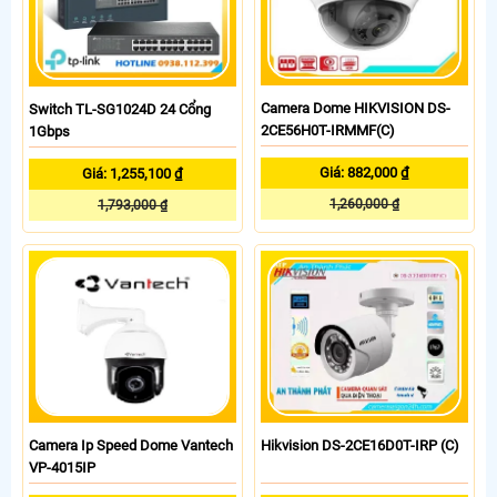
Camera Dome HIKVISION DS-
Switch TL-SG1024D 24 Cổng
2CE56H0T-IRMMF(C)
1Gbps
Giá: 882,000 ₫
Giá: 1,255,100 ₫
1,260,000 ₫
1,793,000 ₫
Camera Ip Speed Dome Vantech
Hikvision DS-2CE16D0T-IRP (C)
VP-4015IP