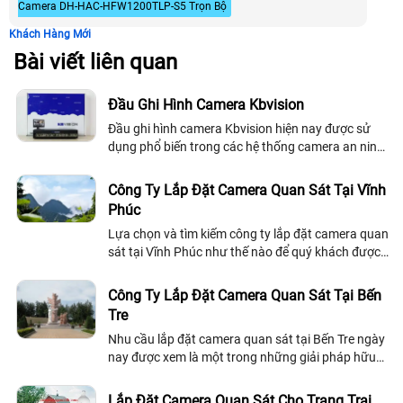
Camera DH-HAC-HFW1200TLP-S5 Trọn Bộ
Khách Hàng Mới
Bài viết liên quan
Đầu Ghi Hình Camera Kbvision
Đầu ghi hình camera Kbvision hiện nay được sử
dụng phổ biến trong các hệ thống camera an ninh
chuyên nghiệp tại các công trình như nhà ở, công
ty, nhà xưởng, . .
Công Ty Lắp Đặt Camera Quan Sát Tại Vĩnh
Phúc
Lựa chọn và tìm kiếm công ty lắp đặt camera quan
sát tại Vĩnh Phúc như thế nào để quý khách được
hài lòng và công ty lắp đặt camera quan sát uy tín,
chuyên nghiệp. thì sau đây...
Công Ty Lắp Đặt Camera Quan Sát Tại Bến
Tre
Nhu cầu lắp đặt camera quan sát tại Bến Tre ngày
nay được xem là một trong những giải pháp hữu
hiệu để hạng chế những ảnh hưởng tiêu cực tại
các doanh nghiệp hoặc hộ gia đình. ...
Lắp Đặt Camera Quan Sát Cho Trang Trại