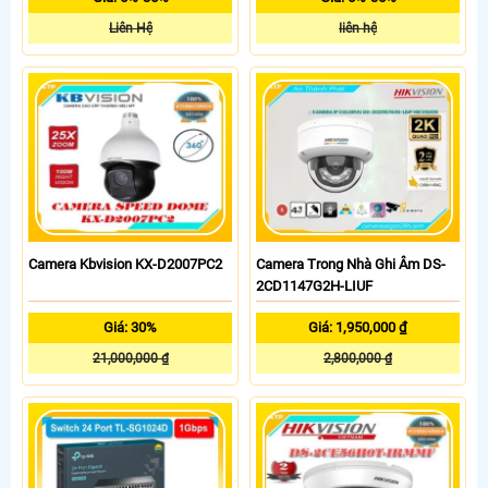
Liên Hệ
liên hệ
Camera Kbvision KX-D2007PC2
Camera Trong Nhà Ghi Âm DS-
2CD1147G2H-LIUF
Giá: 30%
Giá: 1,950,000 ₫
21,000,000 ₫
2,800,000 ₫