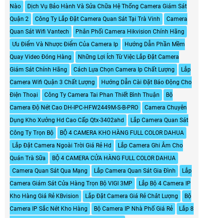
Nào
Dịch Vụ Bảo Hành Và Sửa Chữa Hệ Thống Camera Giám Sát
Quận 2
Công Ty Lắp Đặt Camera Quan Sát Tại Trà Vinh
Camera
Quan Sát Wifi Vantech
Phân Phối Camera Hikvision Chính Hãng
Ưu Điểm Và Nhược Điểm Của Camera Ip
Hướng Dẫn Phần Mềm
Quay Video Đóng Hàng
Những Lợi Ích Từ Việc Lắp Đặt Camera
Giám Sát Chính Hãng
Cách Lựa Chọn Camera Ip Chất Lượng
Lắp
Camera Wifi Quận 3 Chất Lượng
Hướng Dẫn Cài Đặt Báo Động Cho
Điện Thoại
Công Ty Camera Tai Phan Thiết Bình Thuận
Bộ
Camera Độ Nét Cao DH-IPC-HFW2449M-S-B-PRO
Camera Chuyên
Dụng Kho Xưởng Hd Cao Cấp Qtx-3402ahd
Lắp Camera Quan Sát
Công Ty Trọn Bộ
BỘ 4 CAMERA KHO HÀNG FULL COLOR DAHUA
Lắp Đặt Camera Ngoài Trời Giá Rẻ Hd
Lắp Camera Ghi Âm Cho
Quán Trà Sữa
BỘ 4 CAMERA CỬA HÀNG FULL COLOR DAHUA
Camera Quan Sát Qua Mạng
Lắp Camera Quan Sát Gia Đình
Lắp
Camera Giám Sát Cửa Hàng Trọn Bộ VIGI 3MP
Lắp Bộ 4 Camera IP
Kho Hàng Giá Rẻ KBvision
Lắp Đặt Camera Giá Rẻ Chât Lượng
Bộ
Camera IP Sắc Nét Kho Hàng
Bộ Camera IP Nhà Phố Giá Rẻ
Lắp 8