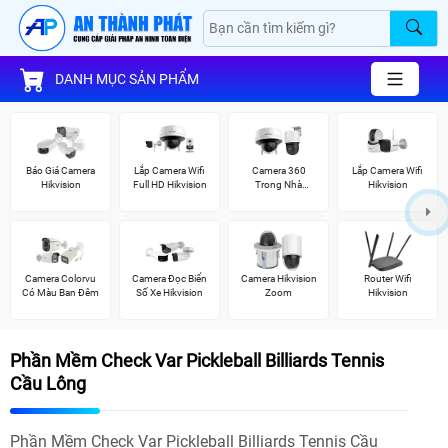
DANH MỤC SẢN PHẨM
Báo Giá Camera
Lắp Camera Wifi
Camera 360
Lắp Camera Wifi
Hikvision
Full HD Hikvision
Trong Nhà
Hikvision
Hikvision
Camera Colorvu
Camera Đọc Biển
Camera Hikvision
Router Wifi
Có Màu Ban Đêm
Số Xe Hikvision
Zoom
Hikvision
Phần Mềm Check Var Pickleball Billiards Tennis
Cầu Lông
Phần Mềm Check Var Pickleball Billiards Tennis Cầu