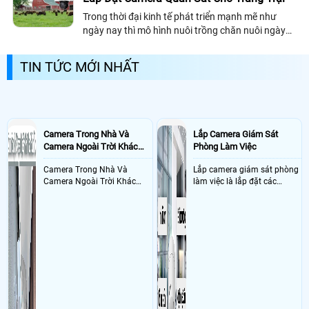
Trong thời đại kinh tế phát triển mạnh mẽ như
ngày nay thì mô hình nuôi trồng chăn nuôi ngày
càng được phô biến rộng rãi. Bởi đây là mô hình
kinh doanh mang lại nguồn lợi rất cao
TIN TỨC MỚI NHẤT
Camera Trong Nhà Và
Lắp Camera Giám Sát
Camera Ngoài Trời Khác
Phòng Làm Việc
Nhau Như Thế Nào
Camera Trong Nhà Và
Lắp camera giám sát phòng
Camera Ngoài Trời Khác
làm việc là lắp đặt các
Nhau ở tính năng chống
camera ghi hình ảnh sắc nét
nước và chống bụi của
và âm thanh trong phòng
camera
làm việc với mục đích giám
sát quá trình làm việc của
nhân viên, bảo vệ tài sản,
theo dõi an ninh trong thời
gian thực qua điện thoại
hoặc máy tính từ xa