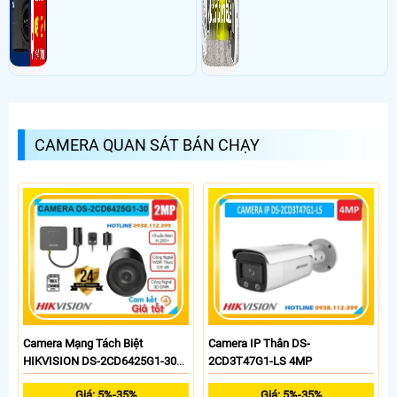
CAMERA QUAN SÁT BÁN CHẠY
Camera Mạng Tách Biệt
Camera IP Thân DS-
HIKVISION DS-2CD6425G1-30
2CD3T47G1-LS 4MP
(2MP)
Giá: 5%-35%
Giá: 5%-35%