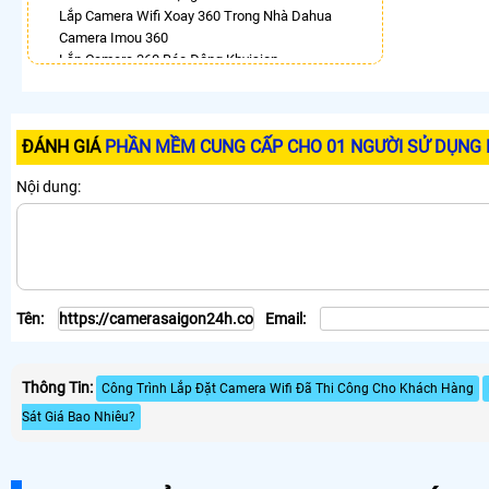
Lắp Camera Wifi Xoay 360 Trong Nhà Dahua
Camera Imou 360
Lắp Camera 360 Báo Động Kbvision
Camera Ezviz Xoay 360 Trong Nhà
Lắp Camera Imou Xoay 360 Trong Nhà
Lắp Camera Samsung Xoay 360
ĐÁNH GIÁ
PHẦN MỀM CUNG CẤP CHO 01 NGƯỜI SỬ DỤNG 
Camera Xoay 360 Hikvision
LẮP CAMERA THEO NHU CẦU
Nội dung:
Lắp Camera Văn Phòng Giá Rẻ
Lắp Camera Nhà Xưởng Giá Rẻ
Lắp Camera Gia Đình Giá Rẻ
Lắp Camera Kho Hàng Giá Rẻ
Lắp Camera Cửa Hàng Giá Rẻ
Tên:
Email:
Lắp Camera Wifi Giá Rẻ Chính Hãng
Lắp Camera Công Trình Giá Rẻ
Camera 360 Giá Rẻ
Thông Tin:
Công Trình Lắp Đặt Camera Wifi Đã Thi Công Cho Khách Hàng
Sát Giá Bao Nhiêu?