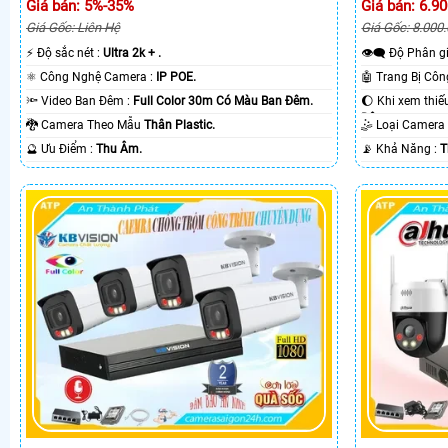
Giá bán: 5%-35%
Giá bán: 6.9
Giá Gốc: Liên Hệ
Giá Gốc: 8.000
️⚡ Độ sắc nét :
Ultra 2k + .
👁️‍🗨 Độ Phân 
⚛️ Công Nghệ Camera :
IP POE.
🔦 Video Ban Đêm :
Full Color 30m Có Màu Ban Ðêm.
Ðêm.
🐉️ Camera Theo Mẫu
Thân Plastic.
🤹 Loại Camer
️🔮 Ưu Điểm :
Thu Âm.
️📡 Khả Năng :
T