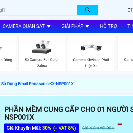
CT
CAMERA QUAN SÁT
GIẢI PHÁP
HỖ TRỢ
TI
Bộ Camera Full Color
Came
áo Đông
Camera Kbvision Phát
Dahua
Hiện Xe
 Sử Dụng Email Panasonic KX-NSP001X
PHẦN MỀM CUNG CẤP CHO 01 NGƯỜI S
NSP001X
Giá Khuyến Mãi:
30%
(+ VAT 8%)
Giá Niêm Yết:00 ₫