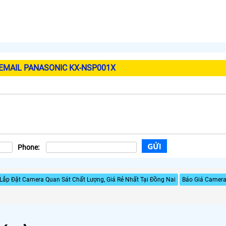
EMAIL PANASONIC KX-NSP001X
Phone:
Lắp Đặt Camera Quan Sát Chất Lượng, Giá Rẻ Nhất Tại Đồng Nai
Báo Giá Camera