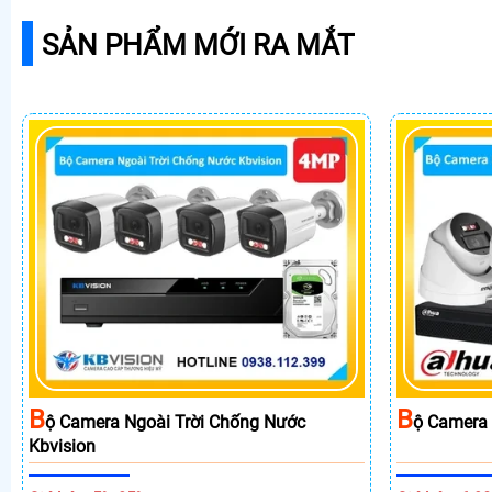
SẢN PHẨM MỚI RA MẮT
B
B
Ộ Camera Ngoài Trời Chống Nước
Ộ Camera
Kbvision