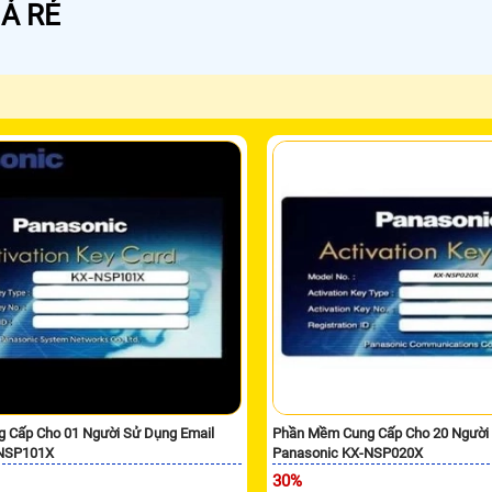
Á RẺ
 Cấp Cho 01 Người Sử Dụng Email
Phần Mềm Cung Cấp Cho 20 Người 
-NSP101X
Panasonic KX-NSP020X
30%