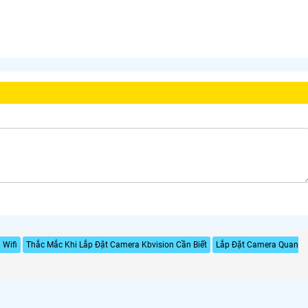
 Wifi
Thắc Mắc Khi Lắp Đặt Camera Kbvision Cần Biết
Lắp Đặt Camera Quan