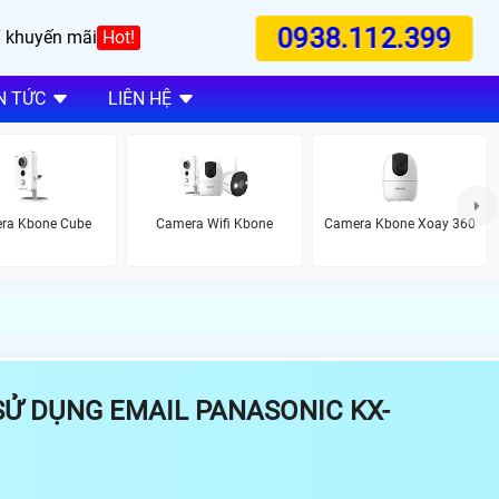
0938.112.399
 khuyến mãi
Hot!
N TỨC
LIÊN HỆ
ra Kbone Cube
Camera Wifi Kbone
Camera Kbone Xoay 360
Ử DỤNG EMAIL PANASONIC KX-