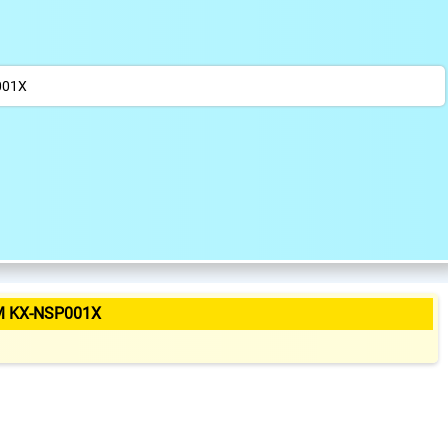
001X
M KX-NSP001X