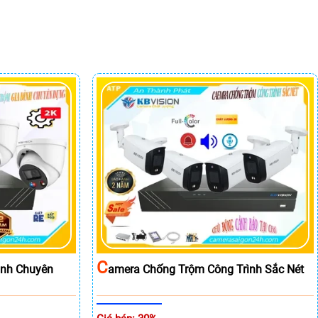
C
ình Chuyên
Amera Chống Trộm Công Trình Sắc Nét