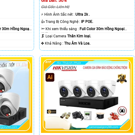
Giá bán: 30%
Giá Gốc: Liên Hệ
️⚡ Hình Ảnh Sắc nét :
Ultra 2k .
👍 Trang Bị Công Nghệ :
IP POE.
or 30m Hồng Ngoại
🔦 Khi xem thiếu sáng :
Full Color 30m Hồng Ngoại
SMD.
🗜️ Loại Camera
Thân Kim loại.
️✤ Khả Năng :
Thu Âm Và Loa.