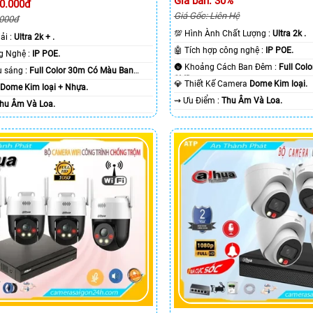
Giá bán: 30%
00.000đ
Giá Gốc: Liên Hệ
.000đ
💯 Hình Ành Chất Lượng :
Ultra 2k .
giải :
Ultra 2k + .
🤖️ Tích hợp công nghệ :
IP POE.
🤖️ Trang Bị Công Nghệ :
IP POE.
🌚 Khoảng Cách Ban Đêm :
Full Col
🌔 Khi xem thiếu sáng :
Full Color 30m Có Màu Ban
SMD.
💎 Thiết Kế Camera
Dome Kim loại.
a
Dome Kim loại + Nhựa.
️⇝ Ưu Điểm :
Thu Âm Và Loa.
hu Âm Và Loa.